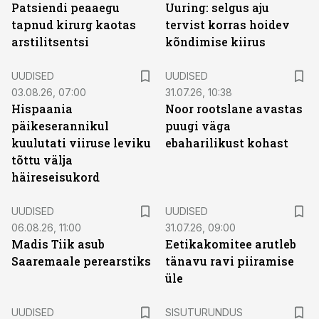
Patsiendi peaaegu
Uuring: selgus aju
tapnud kirurg kaotas
tervist korras hoidev
arstilitsentsi
kõndimise kiirus
UUDISED
UUDISED
03.08.26, 07:00
31.07.26, 10:38
Hispaania
Noor rootslane avastas
päikeserannikul
puugi väga
kuulutati viiruse leviku
ebaharilikust kohast
tõttu välja
häireseisukord
UUDISED
UUDISED
06.08.26, 11:00
31.07.26, 09:00
Madis Tiik asub
Eetikakomitee arutleb
Saaremaale perearstiks
tänavu ravi piiramise
üle
ST
UUDISED
SISUTURUNDUS