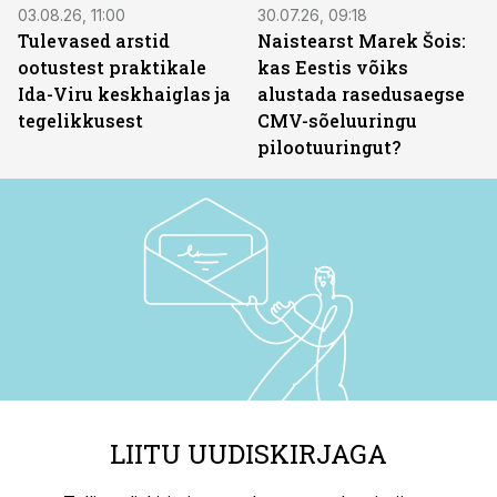
03.08.26, 11:00
30.07.26, 09:18
Tulevased arstid
Naistearst Marek Šois:
ootustest praktikale
kas Eestis võiks
Ida-Viru keskhaiglas ja
alustada rasedusaegse
tegelikkusest
CMV-sõeluuringu
pilootuuringut?
LIITU UUDISKIRJAGA