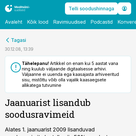
Telli soodushinnaga
Avaleht
Kõik lood
Ravimiuudised
Podcastid
Konvere
cebook
Tagasi
Twitter)
30.12.08, 13:39
kedIn
Tähelepanu!
Artikkel on enam kui 5 aastat vana
ning kuulub väljaande digitaalsesse arhiivi.
ail
Väljaanne ei uuenda ega kaasajasta arhiveeritud
sisu, mistõttu võib olla vajalik kaasaegsete
k
allikatega tutvumine
Jaanuarist lisandub
soodusravimeid
Alates 1. jaanuarist 2009 lisanduvad