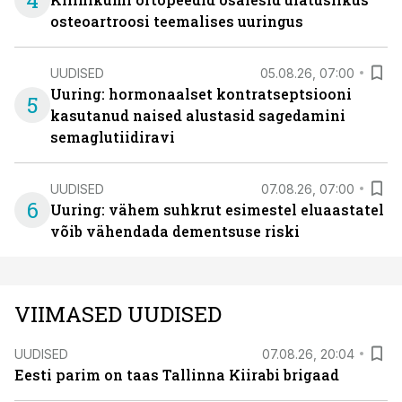
4
osteoartroosi teemalises uuringus
UUDISED
05.08.26, 07:00
Uuring: hormonaalset kontratseptsiooni
5
kasutanud naised alustasid sagedamini
semaglutiidiravi
UUDISED
07.08.26, 07:00
6
Uuring: vähem suhkrut esimestel eluaastatel
võib vähendada dementsuse riski
VIIMASED UUDISED
UUDISED
07.08.26, 20:04
Eesti parim on taas Tallinna Kiirabi brigaad