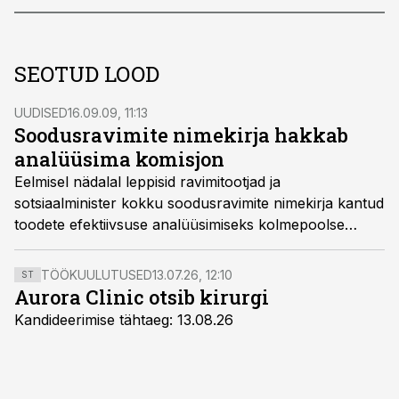
SEOTUD LOOD
UUDISED
16.09.09, 11:13
Soodusravimite nimekirja hakkab
analüüsima komisjon
Eelmisel nädalal leppisid ravimitootjad ja
sotsiaalminister kokku soodusravimite nimekirja kantud
toodete efektiivsuse analüüsimiseks kolmepoolse
komisjoni moodustamises.
TÖÖKUULUTUSED
13.07.26, 12:10
ST
Aurora Clinic otsib kirurgi
Kandideerimise tähtaeg: 13.08.26