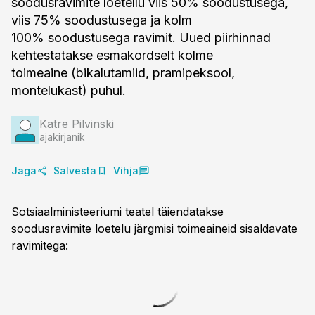
soodusravimite loetellu viis 50% soodustusega,
viis 75% soodustusega ja kolm
100% soodustusega ravimit. Uued piirhinnad
kehtestatakse esmakordselt kolme
toimeaine (bikalutamiid, pramipeksool,
montelukast) puhul.
Katre Pilvinski
ajakirjanik
Jaga
Salvesta
Vihja
Sotsiaalministeeriumi teatel täiendatakse
soodusravimite loetelu järgmisi toimeaineid sisaldavate
ravimitega: