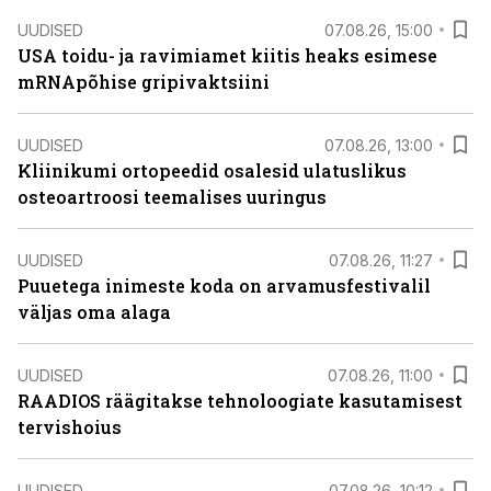
UUDISED
07.08.26, 15:00
USA toidu- ja ravimiamet kiitis heaks esimese
mRNApõhise gripivaktsiini
UUDISED
07.08.26, 13:00
Kliinikumi ortopeedid osalesid ulatuslikus
osteoartroosi teemalises uuringus
UUDISED
07.08.26, 11:27
Puuetega inimeste koda on arvamusfestivalil
väljas oma alaga
UUDISED
07.08.26, 11:00
RAADIOS räägitakse tehnoloogiate kasutamisest
tervishoius
UUDISED
07.08.26, 10:12