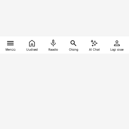
Menüü
Uudised
Raadio
Otsing
AI Chat
Logi sisse
Vana-Lõuna 39/1, 19094 Tallinn
(+372) 667 0111
meditsiiniuudised@aripaev.ee
Tellimisega seotud küsimused:
tellimiskeskus@aripaev.ee
Telli
Reklaam