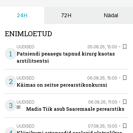
24H
72H
Nädal
ENIMLOETUD
UUDISED
05.08.26, 15:00
1
Patsiendi peaaegu tapnud kirurg kaotas
arstilitsentsi
UUDISED
06.08.26, 15:00
2
Käimas on seitse perearstikonkurssi
UUDISED
06.08.26, 11:00
3
Madis Tiik asub Saaremaale perearstiks
UUDISED
07.08.26, 13:00
Kliinikumi ortopeedid osalesid ulatuslikus