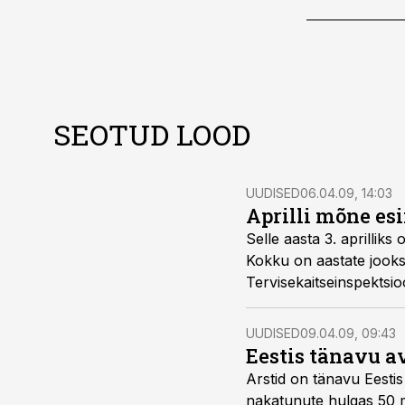
SEOTUD LOOD
UUDISED
06.04.09, 14:03
Aprilli mõne esi
Selle aasta 3. aprilliks on Eestis diagnoositud 96 HIV-nakatunud isikut, sealhulgas kinnipeetavaid 18.
Kokku on aastate jooksul Eestis HI-viirus diagnoositud 7005 inimesel, sealhulgas aids 259 inimesel, teatas
Tervisekaitseinspektsio
UUDISED
09.04.09, 09:43
Eestis tänavu av
Arstid on tänavu Eestis diagnoosinud 96 uut HIV-posit
nakatun