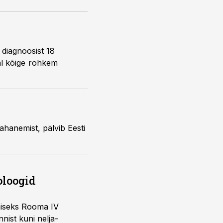
oloogid
imiseks Rooma IV
nist kuni nelja-