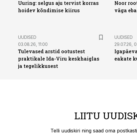
Uuring: selgus aju tervist korras
Noor roo
hoidev kõndimise kiirus
väga eba
UUDISED
UUDISED
03.08.26, 11:00
29.07.26, 
Tulevased arstid ootustest
Igapäeva
praktikale Ida-Viru keskhaiglas
eakate k
ja tegelikkusest
LIITU UUDIS
Telli uudiskiri ning saad oma postkas