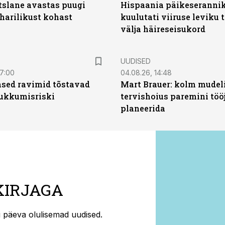
tslane avastas puugi
Hispaania päikeseranni
harilikust kohast
kuulutati viiruse leviku 
välja häireseisukord
UUDISED
07:00
04.08.26, 14:48
sed ravimid tõstavad
Mart Brauer: kolm mudeli
ukkumisriski
tervishoius paremini töö
planeerida
KIRJAGA
ti päeva olulisemad uudised.