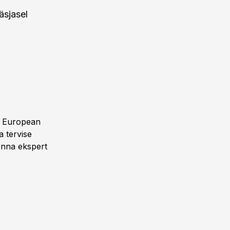
äsjasel
h European
 tervise
onna ekspert