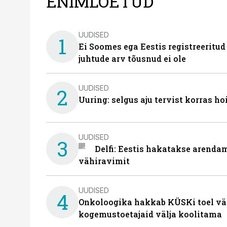
ENIMLOETUD
UUDISED
1
Ei Soomes ega Eestis registreeritud
juhtude arv tõusnud ei ole
UUDISED
2
Uuring: selgus aju tervist korras h
UUDISED
3
Delfi: Eestis hakatakse arenda
vähiravimit
UUDISED
4
Onkoloogika hakkab KÜSKi toel vä
kogemustoetajaid välja koolitama