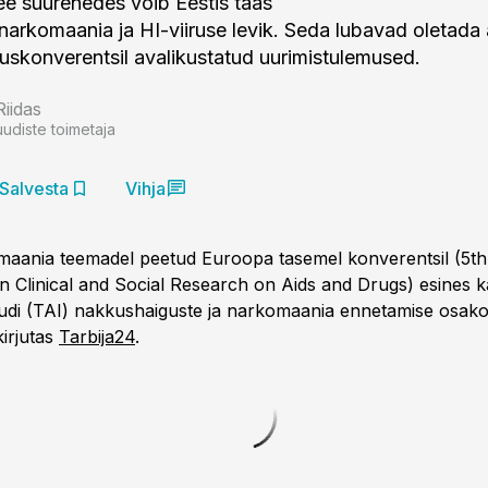
e suurenedes võib Eestis taas
arkomaania ja HI-viiruse levik. Seda lubavad oletada 
duskonverentsil avalikustatud uurimistulemused.
Riidas
uudiste toimetaja
Salvesta
Vihja
omaania teemadel peetud Euroopa tasemel konverentsil (5t
 Clinical and Social Research on Aids and Drugs) esines ka
uudi (TAI) nakkushaiguste ja narkomaania ennetamise osak
kirjutas
Tarbija24
.