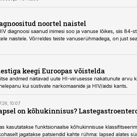
agnoositud noortel naistel
 soo ja vanuse lõikes, siis 84-st diagnoosist 18
Eestiga keegi Euroopas võistelda
atunute arvu kahanemist, pälvib Eesti
Euroopas ikka suurt tähelepanu kui süstivate narkomaanide ja HIV/aidsi kants.
7.26, 10:07
lapsel on kõhukinnisus? Lastegastroenter
as kasutatakse funktsionaalse kõhukinnisuse klassifitseer
e kohaselt jagatakse patsiendid kahte rühma: lapsed alates sün