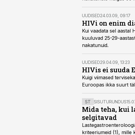
UUDISED
24.03.09, 09:17
HIVi on enim di
Kui vaadata sel aastal HIV diagnoosi saanud inimesi
kuuluvad 25-29-aastastele naistele. Võrreldes teiste vanuserühmadega, on just seal kõige rohkem
nakatunuid.
UUDISED
29.04.09, 13:23
HIVis ei suuda 
Kuigi viimased tervisekaitse andmed näitavad uute HI-viirusesse nak
ST
SISUTURUNDUS
15.0
Mida teha, kui 
selgitavad
Lastegastroenteroloogi
kriteeriumeid (1), mill