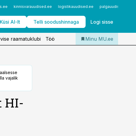
Iseteenindus
s.ee
kinnisvarauudised.ee
logistikauudised.ee
palgauudised.ee
Telli Meditsiiniuudised
Küsi AI-lt
Telli soodushinnaga
Logi sisse
vise raamatuklubi
Töö
Minu MU.ee
taalsesse
la vajalik
 HI-