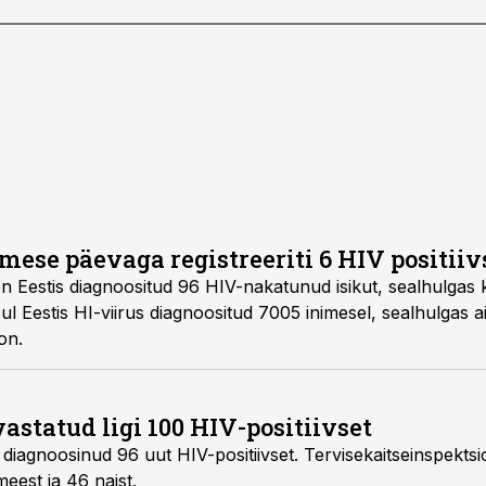
mese päevaga registreeriti 6 HIV positiiv
on.
astatud ligi 100 HIV-positiivset
iivset. Tervisekaitseinspektsiooni andmetel on uute
ute hulgas 50 meest ja 46 naist.