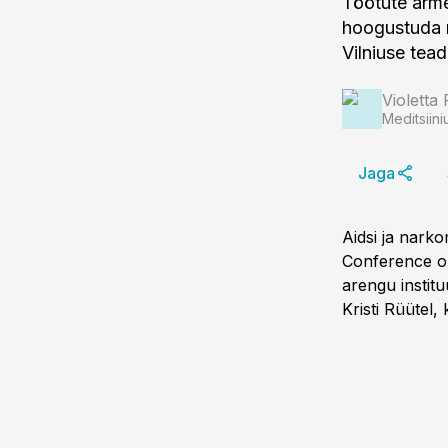
Töötute arme
hoogustuda n
Vilniuse tea
Violetta 
Meditsiini
Jaga
Aidsi ja nark
Conference on
arengu instit
Kristi Rüütel, 