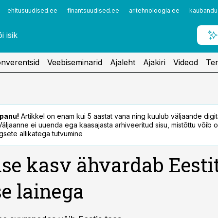
ehitusuudised.ee
finantsuudised.ee
aritehnoloogia.ee
kaubandu
nverentsid
Veebiseminarid
Ajaleht
Ajakiri
Videod
Ter
panu!
Artikkel on enam kui 5 aastat vana ning kuulub väljaande digi
. Väljaanne ei uuenda ega kaasajasta arhiveeritud sisu, mistõttu võib ol
sete allikatega tutvumine
se kasv ähvardab Eestit
se lainega