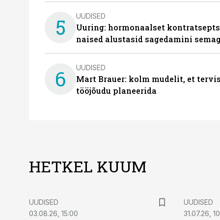
UUDISED
5
Uuring: hormonaalset kontratsept
naised alustasid sagedamini semag
UUDISED
6
Mart Brauer: kolm mudelit, et terv
tööjõudu planeerida
HETKEL KUUM
UUDISED
UUDISED
03.08.26, 15:00
31.07.26, 1