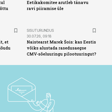
kul
Eetikakomitee arutleb tänavu
tõttu
ravi piiramise üle
ST
SISUTURUNDUS
30.07.26, 09:18
t, et
Naistearst Marek Šois: kas Eestis
jõudu
võiks alustada rasedusaegse
CMV-sõeluuringu pilootuuringut?