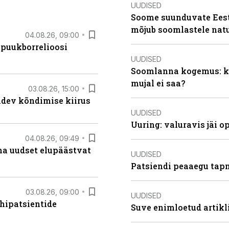
UUDISED
Soome suunduvate Eesti
mõjub soomlastele nat
04.08.26, 09:00
 puukborrelioosi
UUDISED
Soomlanna kogemus: kui
mujal ei saa?
03.08.26, 15:00
oidev kõndimise kiirus
UUDISED
Uuring: valuravis jäi 
04.08.26, 09:49
ma uudset elupäästvat
UUDISED
Patsiendi peaaegu tapn
03.08.26, 09:00
UUDISED
hipatsientide
Suve enimloetud artikl