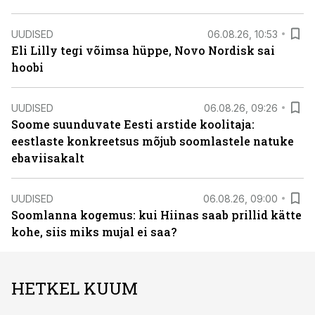
UUDISED
06.08.26, 10:53
Eli Lilly tegi võimsa hüppe, Novo Nordisk sai
hoobi
UUDISED
06.08.26, 09:26
Soome suunduvate Eesti arstide koolitaja:
eestlaste konkreetsus mõjub soomlastele natuke
ebaviisakalt
UUDISED
06.08.26, 09:00
Soomlanna kogemus: kui Hiinas saab prillid kätte
kohe, siis miks mujal ei saa?
HETKEL KUUM