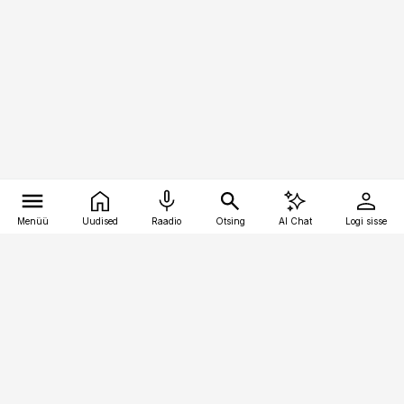
Menüü
Uudised
Raadio
Otsing
AI Chat
Logi sisse
Vana-Lõuna 39/1, 19094 Tallinn
(+372) 667 0111
meditsiiniuudised@aripaev.ee
Tellimisega seotud küsimused: