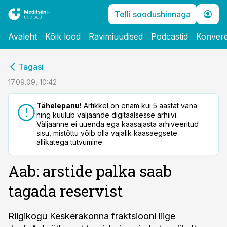
Telli soodushinnaga
Avaleht
Kõik lood
Ravimiuudised
Podcastid
Konvere
cebook
Tagasi
Twitter)
17.09.09, 10:42
kedIn
Tähelepanu!
Artikkel on enam kui 5 aastat vana
ning kuulub väljaande digitaalsesse arhiivi.
ail
Väljaanne ei uuenda ega kaasajasta arhiveeritud
sisu, mistõttu võib olla vajalik kaasaegsete
k
allikatega tutvumine
Aab: arstide palka saab
tagada reservist
Riigikogu Keskerakonna fraktsiooni liige