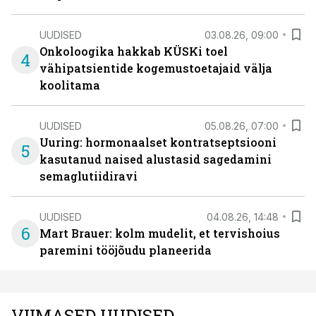
UUDISED
03.08.26, 09:00
Onkoloogika hakkab KÜSKi toel
4
vähipatsientide kogemustoetajaid välja
koolitama
UUDISED
05.08.26, 07:00
Uuring: hormonaalset kontratseptsiooni
5
kasutanud naised alustasid sagedamini
semaglutiidiravi
UUDISED
04.08.26, 14:48
6
Mart Brauer: kolm mudelit, et tervishoius
paremini tööjõudu planeerida
VIIMASED UUDISED