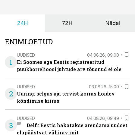
24H
72H
Nädal
ENIMLOETUD
UUDISED
04.08.26, 09:00
1
Ei Soomes ega Eestis registreeritud
puukborrelioosi juhtude arv tõusnud ei ole
UUDISED
03.08.26, 15:00
2
Uuring: selgus aju tervist korras hoidev
kõndimise kiirus
UUDISED
04.08.26, 09:49
3
Delfi: Eestis hakatakse arendama uudset
elupäästvat vähiravimit