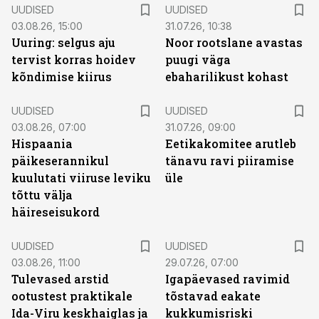
UUDISED
UUDISED
03.08.26, 15:00
31.07.26, 10:38
Uuring: selgus aju
Noor rootslane avastas
tervist korras hoidev
puugi väga
kõndimise kiirus
ebaharilikust kohast
UUDISED
UUDISED
03.08.26, 07:00
31.07.26, 09:00
Hispaania
Eetikakomitee arutleb
päikeserannikul
tänavu ravi piiramise
kuulutati viiruse leviku
üle
tõttu välja
häireseisukord
UUDISED
UUDISED
03.08.26, 11:00
29.07.26, 07:00
Tulevased arstid
Igapäevased ravimid
ootustest praktikale
tõstavad eakate
Ida-Viru keskhaiglas ja
kukkumisriski