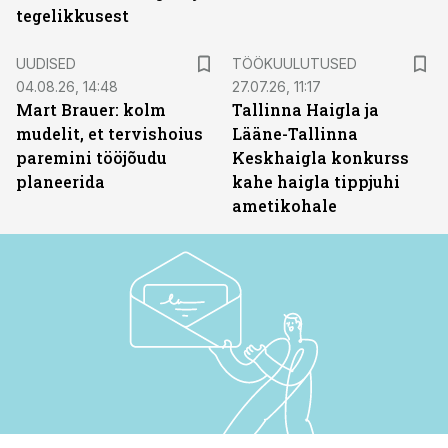
tegelikkusest
ST
UUDISED
TÖÖKUULUTUSED
04.08.26, 14:48
27.07.26, 11:17
Mart Brauer: kolm
Tallinna Haigla ja
mudelit, et tervishoius
Lääne-Tallinna
paremini tööjõudu
Keskhaigla konkurss
planeerida
kahe haigla tippjuhi
ametikohale