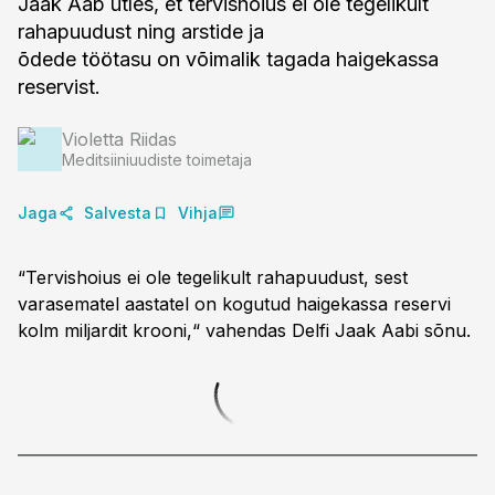
Jaak Aab ütles, et tervishoius ei ole tegelikult
rahapuudust ning arstide ja
õdede töötasu on võimalik tagada haigekassa
reservist.
Violetta Riidas
Meditsiiniuudiste toimetaja
Jaga
Salvesta
Vihja
“Tervishoius ei ole tegelikult rahapuudust, sest
varasematel aastatel on kogutud haigekassa reservi
kolm miljardit krooni,“ vahendas Delfi Jaak Aabi sõnu.