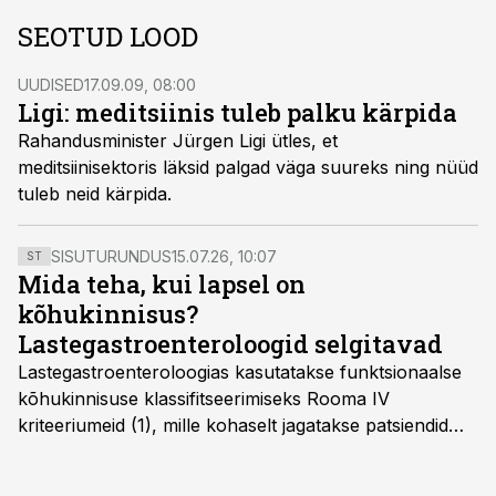
SEOTUD LOOD
UUDISED
17.09.09, 08:00
Ligi: meditsiinis tuleb palku kärpida
Rahandusminister Jürgen Ligi ütles, et
meditsiinisektoris läksid palgad väga suureks ning nüüd
tuleb neid kärpida.
SISUTURUNDUS
15.07.26, 10:07
ST
Mida teha, kui lapsel on
kõhukinnisus?
Lastegastroenteroloogid selgitavad
Lastegastroenteroloogias kasutatakse funktsionaalse
kõhukinnisuse klassifitseerimiseks Rooma IV
kriteeriumeid (1), mille kohaselt jagatakse patsiendid
kahte rühma: lapsed alates sünnist kuni nelja-
aastaseks saamiseni ja üle nelja-aastased lapsed.