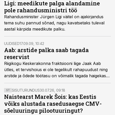
Ligi: meedikute palga alandamine
pole rahandusministri töö
Rahandusminister Jürgen Ligi väitel on ajakirjandus
tema suhu pannud sõnad, nagu kavatsetaks tuleval
aastal kärpida meedikute palku.
UUDISED
17.09.09, 10:42
Aab: arstide palka saab tagada
reservist
Riigikogu Keskerakonna fraktsiooni liige Jaak Aab
ütles, et tervishoius ei ole tegelikult rahapuudust ning
arstide ja õdede töötasu on võimalik tagada haigekassa
reservist.
SISUTURUNDUS
30.07.26, 09:18
ST
Naistearst Marek Šois: kas Eestis
võiks alustada rasedusaegse CMV-
sõeluuringu pilootuuringut?