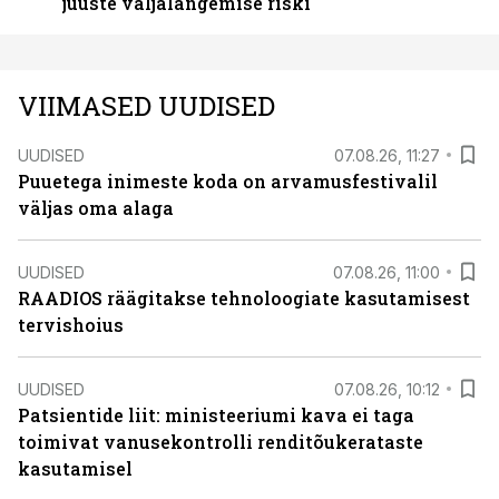
juuste väljalangemise riski
VIIMASED UUDISED
UUDISED
07.08.26, 11:27
Puuetega inimeste koda on arvamusfestivalil
väljas oma alaga
UUDISED
07.08.26, 11:00
RAADIOS räägitakse tehnoloogiate kasutamisest
tervishoius
UUDISED
07.08.26, 10:12
Patsientide liit: ministeeriumi kava ei taga
toimivat vanusekontrolli renditõukerataste
kasutamisel