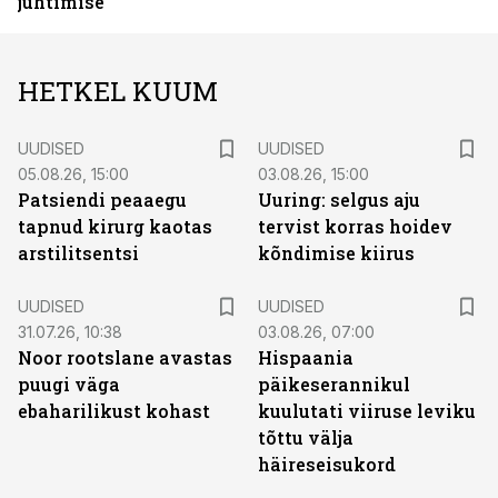
juhtimise
HETKEL KUUM
UUDISED
UUDISED
05.08.26, 15:00
03.08.26, 15:00
Patsiendi peaaegu
Uuring: selgus aju
tapnud kirurg kaotas
tervist korras hoidev
arstilitsentsi
kõndimise kiirus
UUDISED
UUDISED
31.07.26, 10:38
03.08.26, 07:00
Noor rootslane avastas
Hispaania
puugi väga
päikeserannikul
ebaharilikust kohast
kuulutati viiruse leviku
tõttu välja
häireseisukord