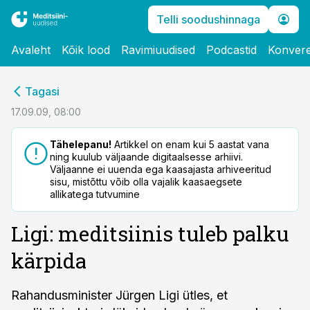
Telli soodushinnaga
Avaleht
Kõik lood
Ravimiuudised
Podcastid
Konvere
cebook
Tagasi
Twitter)
17.09.09, 08:00
kedIn
Tähelepanu!
Artikkel on enam kui 5 aastat vana
ning kuulub väljaande digitaalsesse arhiivi.
ail
Väljaanne ei uuenda ega kaasajasta arhiveeritud
sisu, mistõttu võib olla vajalik kaasaegsete
k
allikatega tutvumine
Ligi: meditsiinis tuleb palku
kärpida
Rahandusminister Jürgen Ligi ütles, et