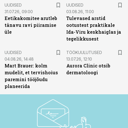
UUDISED
UUDISED
31.07.26, 09:00
03.08.26, 11:00
Eetikakomitee arutleb
Tulevased arstid
tänavu ravi piiramise
ootustest praktikale
üle
Ida-Viru keskhaiglas ja
tegelikkusest
ST
UUDISED
TÖÖKUULUTUSED
04.08.26, 14:48
13.07.26, 12:10
Mart Brauer: kolm
Aurora Clinic otsib
mudelit, et tervishoius
dermatoloogi
paremini tööjõudu
planeerida