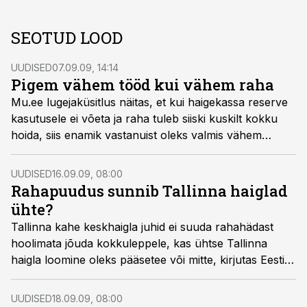
SEOTUD LOOD
UUDISED
07.09.09, 14:14
Pigem vähem tööd kui vähem raha
Mu.ee lugejaküsitlus näitas, et kui haigekassa reserve
kasutusele ei võeta ja raha tuleb siiski kuskilt kokku
hoida, siis enamik vastanuist oleks valmis vähem
töötama.
UUDISED
16.09.09, 08:00
Rahapuudus sunnib Tallinna haiglad
ühte?
Tallinna kahe keskhaigla juhid ei suuda rahahädast
hoolimata jõuda kokkuleppele, kas ühtse Tallinna
haigla loomine oleks pääsetee või mitte, kirjutas Eesti
Päevaleht.
UUDISED
18.09.09, 08:00