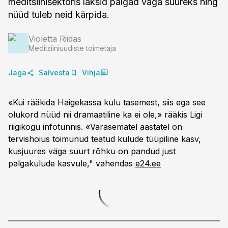
meditsiinisektoris läksid palgad väga suureks ning
nüüd tuleb neid kärpida.
Violetta Riidas
Meditsiiniuudiste toimetaja
Jaga
Salvesta
Vihja
«Kui rääkida Haigekassa kulu tasemest, siis ega see
olukord nüüd nii dramaatiline ka ei ole,» rääkis Ligi
riigikogu infotunnis. «Varasematel aastatel on
tervishoius toimunud teatud kulude tüüpiline kasv,
kusjuures väga suurt rõhku on pandud just
palgakulude kasvule," vahendas
e24.ee