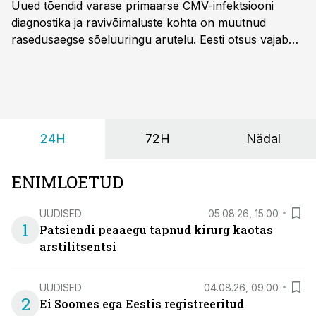
Uued tõendid varase primaarse CMV-infektsiooni
diagnostika ja ravivõimaluste kohta on muutnud
rasedusaegse sõeluuringu arutelu. Eesti otsus vajab
siiski kohalikke epidemioloogilisi andmeid ning
rasedusaegse ja vastsündinute sõeluuringu võrdlust,
kirjutab naistearst dr Marek Šois, kes on
spetsialiseerunud lootemeditsiinile.
24H
72H
Nädal
ENIMLOETUD
UUDISED
05.08.26, 15:00
1
Patsiendi peaaegu tapnud kirurg kaotas
arstilitsentsi
UUDISED
04.08.26, 09:00
2
Ei Soomes ega Eestis registreeritud