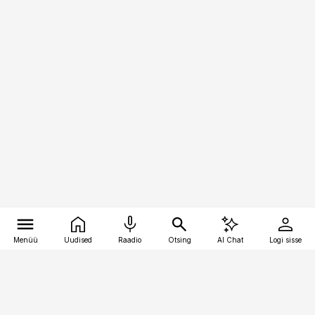
Menüü
Uudised
Raadio
Otsing
AI Chat
Logi sisse
Vana-Lõuna 39/1, 19094 Tallinn