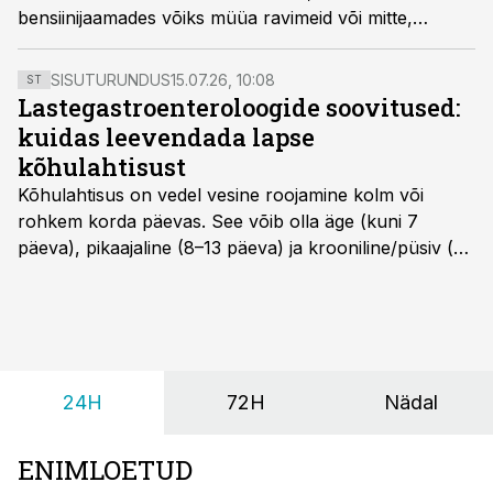
bensiinijaamades võiks müüa ravimeid või mitte,
vahendas Postimees.ee uudistevõrku ELTA.
SISUTURUNDUS
15.07.26, 10:08
ST
Lastegastroenteroloogide soovitused:
kuidas leevendada lapse
kõhulahtisust
Kõhulahtisus on vedel vesine roojamine kolm või
rohkem korda päevas. See võib olla äge (kuni 7
päeva), pikaajaline (8–13 päeva) ja krooniline/püsiv (>
14 päeva). Lapseeas esinev kõhulahtisus on tavaliselt
viiruslik ning sellega kaasneb sageli oksendamine ja
kehatemperatuuri tõus.
24H
72H
Nädal
ENIMLOETUD