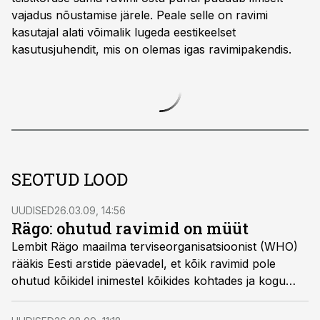
vajadus nõustamise järele. Peale selle on ravimi
kasutajal alati võimalik lugeda eestikeelset
kasutusjuhendit, mis on olemas igas ravimipakendis.
SEOTUD LOOD
UUDISED
26.03.09, 14:56
Rägo: ohutud ravimid on müüt
Lembit Rägo maailma terviseorganisatsioonist (WHO)
rääkis Eesti arstide päevadel, et kõik ravimid pole
ohutud kõikidel inimestel kõikides kohtades ja kogu
aeg.