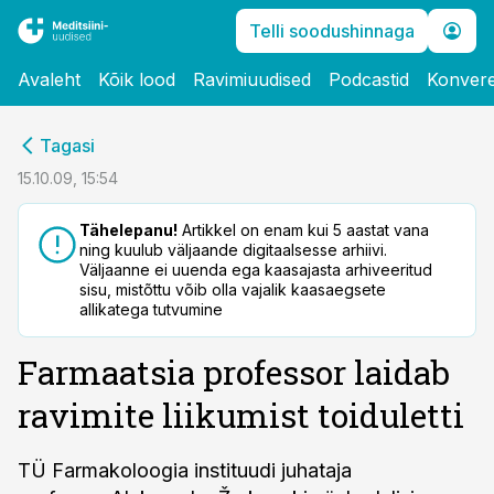
Telli soodushinnaga
Avaleht
Kõik lood
Ravimiuudised
Podcastid
Konvere
cebook
Tagasi
Twitter)
15.10.09, 15:54
kedIn
Tähelepanu!
Artikkel on enam kui 5 aastat vana
ning kuulub väljaande digitaalsesse arhiivi.
ail
Väljaanne ei uuenda ega kaasajasta arhiveeritud
sisu, mistõttu võib olla vajalik kaasaegsete
k
allikatega tutvumine
Farmaatsia professor laidab
ravimite liikumist toiduletti
TÜ Farmakoloogia instituudi juhataja