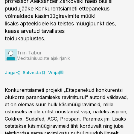
professor Aleksander Žarkovski näeb olulisi
puudujääke Konkurentsiameti ettepanekus
võimaldada käsimüügiravimite müüki
lisaks apteekidele ka teistes müügipunktides,
kaasa arvatud tavalistes
toidukauplustes.
Triin Tabur
Meditsiiniuudiste ajakirjanik
Jaga
Salvesta
Vihja
Konkurentsiameti projekti „Ettepanekud konkurentsi
olukorra parandamiseks ravimiturul“ autorid väidavad,
et on olemas suur hulk käsimüügiravimeid, mille
ostmiseks ei ole erilist nõustamist vaja, näiteks aspiriin,
Coldrex, Sudafed, ACC, Prospan, Paramax jm. Lisaks
ostetakse käsimüügiravimeid tihti korduvalt ning juba
teistkordse sama ravimi ostu puhul puudub ilmselt