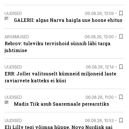
UUDISED
06.08.26, 13:59
GALERII: algas Narva haigla uue hoone ehitus
ARVAMUSED
06.08.26, 13:00
Rebrov: tuleviku tervishoid sünnib läbi targa
juhtimise
UUDISED
06.08.26, 12:14
ERR: Joller valitsuselt kümneid miljoneid laste
raviarvete katteks ei küsi
UUDISED
06.08.26, 11:00
Madis Tiik asub Saaremaale perearstiks
UUDISED
06.08.26, 10:53
Eli Lilly tegi võimsa hüppe, Novo Nordisk sai