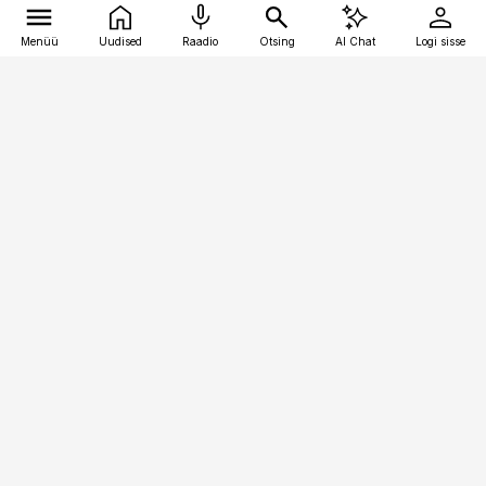
Menüü
Uudised
Raadio
Otsing
AI Chat
Logi sisse
Vana-Lõuna 39/1, 19094 Tallinn
(+372) 667 0111
meditsiiniuudised@aripaev.ee
Tellimisega seotud küsimused:
tellimiskeskus@aripaev.ee
Telli
Reklaam
Firmast
Sisu kasutamisõigused
Ajakirjaniku
eetikakoodeks
Üldtingimused
Privaatsustingimused