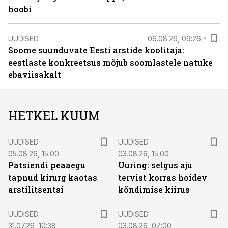
hoobi
UUDISED
06.08.26, 09:26
Soome suunduvate Eesti arstide koolitaja:
eestlaste konkreetsus mõjub soomlastele natuke
ebaviisakalt
HETKEL KUUM
UUDISED
UUDISED
05.08.26, 15:00
03.08.26, 15:00
Patsiendi peaaegu
Uuring: selgus aju
tapnud kirurg kaotas
tervist korras hoidev
arstilitsentsi
kõndimise kiirus
UUDISED
UUDISED
31.07.26, 10:38
03.08.26, 07:00