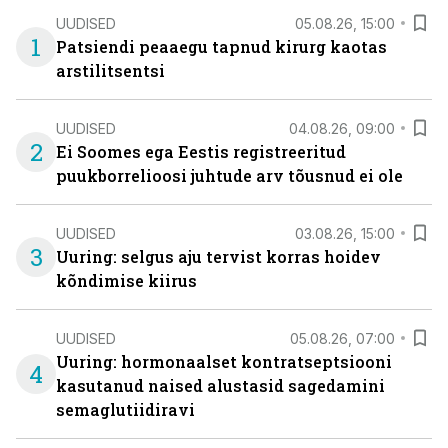
UUDISED
05.08.26, 15:00
1
Patsiendi peaaegu tapnud kirurg kaotas
arstilitsentsi
UUDISED
04.08.26, 09:00
2
Ei Soomes ega Eestis registreeritud
puukborrelioosi juhtude arv tõusnud ei ole
UUDISED
03.08.26, 15:00
3
Uuring: selgus aju tervist korras hoidev
kõndimise kiirus
UUDISED
05.08.26, 07:00
Uuring: hormonaalset kontratseptsiooni
4
kasutanud naised alustasid sagedamini
semaglutiidiravi