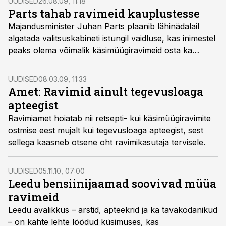
UUDISED
26.08.09, 11:18
Parts tahab ravimeid kauplustesse
Majandusminister Juhan Parts plaanib lähinädalail
algatada valitsuskabineti istungil vaidluse, kas inimestel
peaks olema võimalik käsimüügiravimeid osta ka
näiteks toidupoodidest või mitte, kirjutas Eesti
Päevaleht.
UUDISED
08.03.09, 11:33
Amet: Ravimid ainult tegevusloaga
apteegist
Ravimiamet hoiatab nii retsepti- kui käsimüügiravimite
ostmise eest mujalt kui tegevusloaga apteegist, sest
sellega kaasneb otsene oht ravimikasutaja tervisele.
UUDISED
05.11.10, 07:00
Leedu bensiinijaamad soovivad müüa
ravimeid
Leedu avalikkus – arstid, apteekrid ja ka tavakodanikud
– on kahte lehte löödud küsimuses, kas