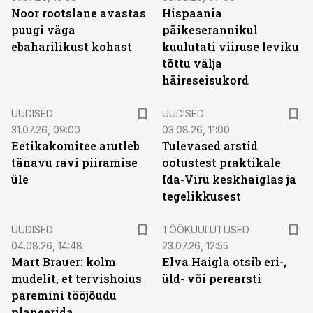
Noor rootslane avastas
Hispaania
puugi väga
päikeserannikul
ebaharilikust kohast
kuulutati viiruse leviku
tõttu välja
häireseisukord
UUDISED
UUDISED
31.07.26, 09:00
03.08.26, 11:00
Eetikakomitee arutleb
Tulevased arstid
tänavu ravi piiramise
ootustest praktikale
üle
Ida-Viru keskhaiglas ja
tegelikkusest
ST
UUDISED
TÖÖKUULUTUSED
04.08.26, 14:48
23.07.26, 12:55
Mart Brauer: kolm
Elva Haigla otsib eri-,
mudelit, et tervishoius
üld- või perearsti
paremini tööjõudu
planeerida