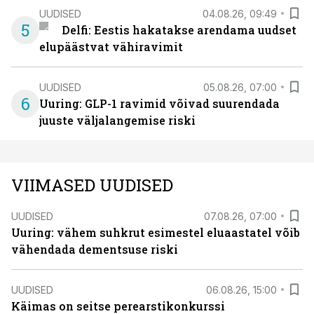
UUDISED
04.08.26, 09:49
5
Delfi: Eestis hakatakse arendama uudset
elupäästvat vähiravimit
UUDISED
05.08.26, 07:00
6
Uuring: GLP-1 ravimid võivad suurendada
juuste väljalangemise riski
VIIMASED UUDISED
UUDISED
07.08.26, 07:00
Uuring: vähem suhkrut esimestel eluaastatel võib
vähendada dementsuse riski
UUDISED
06.08.26, 15:00
Käimas on seitse perearstikonkurssi