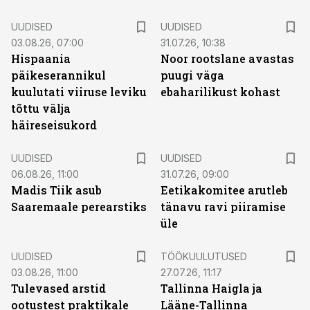
UUDISED
UUDISED
03.08.26, 07:00
31.07.26, 10:38
Hispaania
Noor rootslane avastas
päikeserannikul
puugi väga
kuulutati viiruse leviku
ebaharilikust kohast
tõttu välja
häireseisukord
UUDISED
UUDISED
06.08.26, 11:00
31.07.26, 09:00
Madis Tiik asub
Eetikakomitee arutleb
Saaremaale perearstiks
tänavu ravi piiramise
üle
ST
UUDISED
TÖÖKUULUTUSED
03.08.26, 11:00
27.07.26, 11:17
Tulevased arstid
Tallinna Haigla ja
ootustest praktikale
Lääne-Tallinna