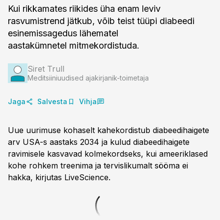
Kui rikkamates riikides üha enam leviv
rasvumistrend jätkub, võib teist tüüpi diabeedi
esinemissagedus lähematel
aastakümnetel mitmekordistuda.
Siret Trull
Meditsiiniuudised ajakirjanik-toimetaja
Jaga
Salvesta
Vihja
Uue uurimuse kohaselt kahekordistub diabeedihaigete
arv USA-s aastaks 2034 ja kulud diabeedihaigete
ravimisele kasvavad kolmekordseks, kui ameeriklased
kohe rohkem treenima ja tervislikumalt sööma ei
hakka, kirjutas LiveScience.