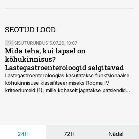
SEOTUD LOOD
SISUTURUNDUS
15.07.26, 10:07
ST
Mida teha, kui lapsel on
kõhukinnisus?
Lastegastroenteroloogid selgitavad
Lastegastroenteroloogias kasutatakse funktsionaalse
kõhukinnisuse klassifitseerimiseks Rooma IV
kriteeriumeid (1), mille kohaselt jagatakse patsiendid
kahte rühma: lapsed alates sünnist kuni nelja-
aastaseks saamiseni ja üle nelja-aastased lapsed.
24H
72H
Nädal