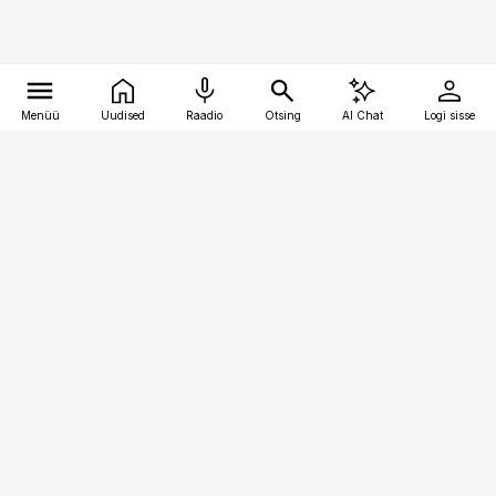
Menüü
Uudised
Raadio
Otsing
AI Chat
Logi sisse
Vana-Lõuna 39/1, 19094 Tallinn
(+372) 667 0111
meditsiiniuudised@aripaev.ee
Tellimisega seotud küsimused:
tellimiskeskus@aripaev.ee
Telli
Reklaam
Firmast
Sisu kasutamisõigused
Ajakirjaniku