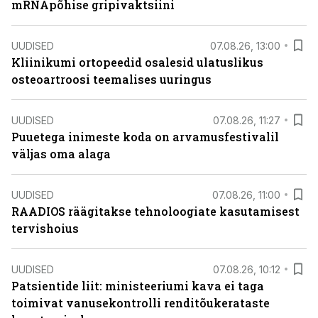
mRNApõhise gripivaktsiini
UUDISED
07.08.26, 13:00
Kliinikumi ortopeedid osalesid ulatuslikus
osteoartroosi teemalises uuringus
UUDISED
07.08.26, 11:27
Puuetega inimeste koda on arvamusfestivalil
väljas oma alaga
UUDISED
07.08.26, 11:00
RAADIOS räägitakse tehnoloogiate kasutamisest
tervishoius
UUDISED
07.08.26, 10:12
Patsientide liit: ministeeriumi kava ei taga
toimivat vanusekontrolli renditõukerataste