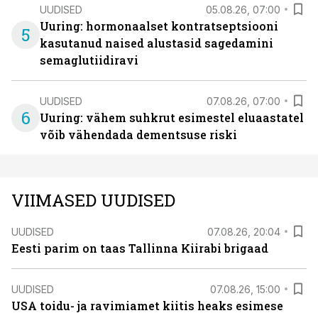
UUDISED
05.08.26, 07:00
Uuring: hormonaalset kontratseptsiooni
5
kasutanud naised alustasid sagedamini
semaglutiidiravi
UUDISED
07.08.26, 07:00
6
Uuring: vähem suhkrut esimestel eluaastatel
võib vähendada dementsuse riski
VIIMASED UUDISED
UUDISED
07.08.26, 20:04
Eesti parim on taas Tallinna Kiirabi brigaad
UUDISED
07.08.26, 15:00
USA toidu- ja ravimiamet kiitis heaks esimese