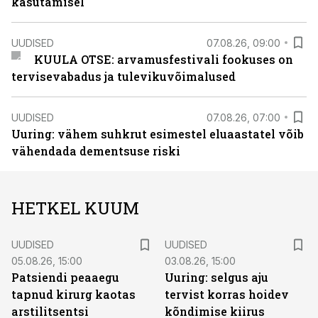
kasutamisel
UUDISED
07.08.26, 09:00
KUULA OTSE: arvamusfestivali fookuses on
tervisevabadus ja tulevikuvõimalused
UUDISED
07.08.26, 07:00
Uuring: vähem suhkrut esimestel eluaastatel võib
vähendada dementsuse riski
HETKEL KUUM
UUDISED
UUDISED
05.08.26, 15:00
03.08.26, 15:00
Patsiendi peaaegu
Uuring: selgus aju
tapnud kirurg kaotas
tervist korras hoidev
arstilitsentsi
kõndimise kiirus