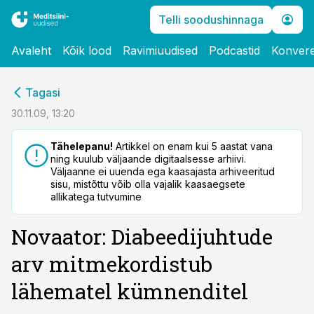
Telli soodushinnaga
Avaleht
Kõik lood
Ravimiuudised
Podcastid
Konvere
cebook
Tagasi
Twitter)
30.11.09, 13:20
kedIn
Tähelepanu!
Artikkel on enam kui 5 aastat vana
ning kuulub väljaande digitaalsesse arhiivi.
ail
Väljaanne ei uuenda ega kaasajasta arhiveeritud
sisu, mistõttu võib olla vajalik kaasaegsete
k
allikatega tutvumine
Novaator: Diabeedijuhtude
arv mitmekordistub
lähematel kümnenditel