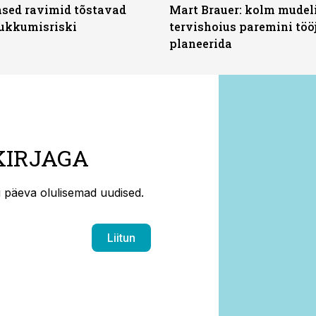
sed ravimid tõstavad
Mart Brauer: kolm mudeli
ukkumisriski
tervishoius paremini töö
planeerida
KIRJAGA
ti päeva olulisemad uudised.
Liitun