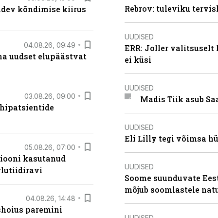
Rebrov: tuleviku tervis
oidev kõndimise kiirus
UUDISED
04.08.26, 09:49
ERR: Joller valitsuselt
ma uudset elupäästvat
ei küsi
UUDISED
03.08.26, 09:00
Madis Tiik asub Sa
hipatsientide
UUDISED
Eli Lilly tegi võimsa h
05.08.26, 07:00
siooni kasutanud
UUDISED
lutiidiravi
Soome suunduvate Eesti
mõjub soomlastele nat
04.08.26, 14:48
ishoius paremini
UUDISED