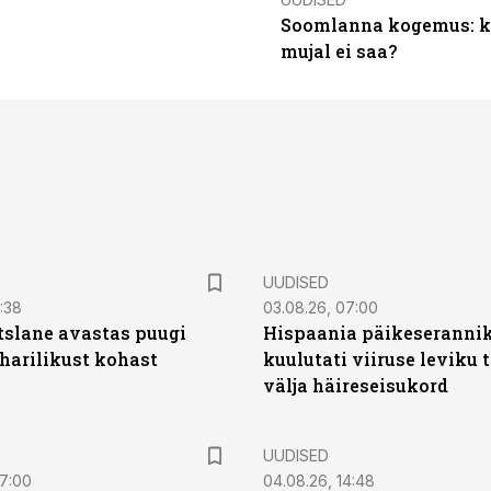
Soomlanna kogemus: kui
mujal ei saa?
UUDISED
0:38
03.08.26, 07:00
tslane avastas puugi
Hispaania päikeseranni
harilikust kohast
kuulutati viiruse leviku 
välja häireseisukord
UUDISED
07:00
04.08.26, 14:48