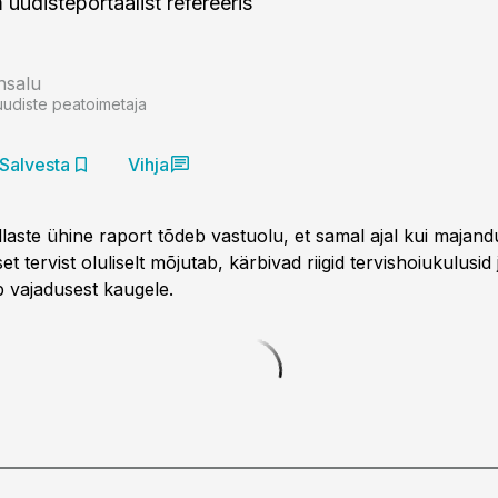
uudisteportaalist refereeris
nsalu
uudiste peatoimetaja
Salvesta
Vihja
dlaste ühine raport tõdeb vastuolu, et samal ajal kui majan
t tervist oluliselt mõjutab, kärbivad riigid tervishoiukulusid 
b vajadusest kaugele.