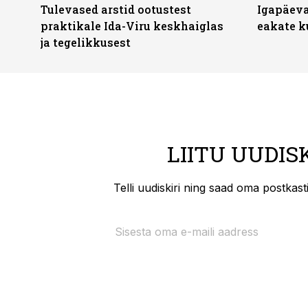
Tulevased arstid ootustest
Igapäeva
praktikale Ida-Viru keskhaiglas
eakate k
ja tegelikkusest
LIITU UUDIS
Telli uudiskiri ning saad oma postkas