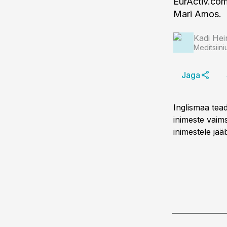
EurActiv.com 
Mari Amos.
Kadi Hei
Meditsiini
Jaga
Inglismaa tea
inimeste vaimse
inimestele jää