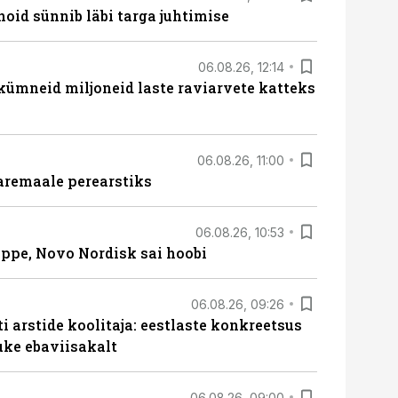
hoid sünnib läbi targa juhtimise
06.08.26, 12:14
 kümneid miljoneid laste raviarvete katteks
06.08.26, 11:00
aremaale perearstiks
06.08.26, 10:53
üppe, Novo Nordisk sai hoobi
06.08.26, 09:26
 arstide koolitaja: eestlaste konkreetsus
uke ebaviisakalt
06.08.26, 09:00