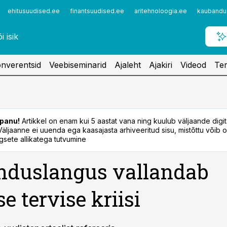
ehitusuudised.ee
finantsuudised.ee
aritehnoloogia.ee
kaubandu
nverentsid
Veebiseminarid
Ajaleht
Ajakiri
Videod
Ter
panu!
Artikkel on enam kui 5 aastat vana ning kuulub väljaande digi
. Väljaanne ei uuenda ega kaasajasta arhiveeritud sisu, mistõttu võib ol
sete allikatega tutvumine
nduslangus vallandab
e tervise kriisi