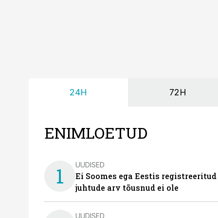
24H
72H
ENIMLOETUD
UUDISED
1
Ei Soomes ega Eestis registreeritud
juhtude arv tõusnud ei ole
UUDISED