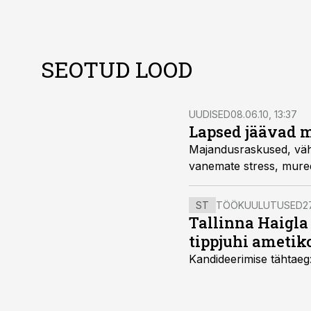
SEOTUD LOOD
UUDISED
08.06.10, 13:37
Lapsed jäävad m
Majandusraskused, vähenenud sissetulekud ja tööpu
ST
TÖÖKUULUTUSED
27
Tallinna Haigla
tippjuhi ametik
Kandideerimise tähtaeg