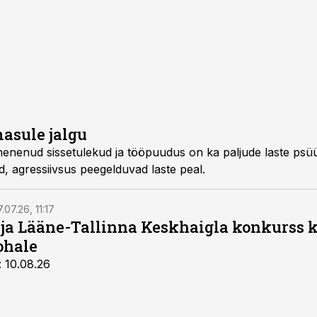
asule jalgu
udus on ka paljude laste psüühikahäirete taga, sest
vanemate stress, mured, agressiivsus peegelduvad laste peal.
.07.26, 11:17
 ja Lääne-Tallinna Keskhaigla konkurss 
ohale
: 10.08.26