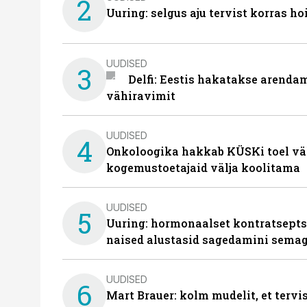
2
Uuring: selgus aju tervist korras h
UUDISED
3
Delfi: Eestis hakatakse arenda
vähiravimit
UUDISED
4
Onkoloogika hakkab KÜSKi toel vä
kogemustoetajaid välja koolitama
UUDISED
5
Uuring: hormonaalset kontratsept
naised alustasid sagedamini semag
UUDISED
6
Mart Brauer: kolm mudelit, et terv