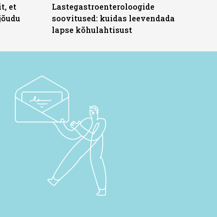
t, et
Lastegastroenteroloogide
jõudu
soovitused: kuidas leevendada
lapse kõhulahtisust