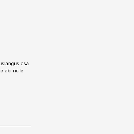
duslangus osa
ja abi neile