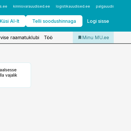
Iseteenindus
s.ee
kinnisvarauudised.ee
logistikauudised.ee
palgauudised.ee
Telli Meditsiiniuudised
Küsi AI-lt
Telli soodushinnaga
Logi sisse
vise raamatuklubi
Töö
Minu MU.ee
taalsesse
la vajalik