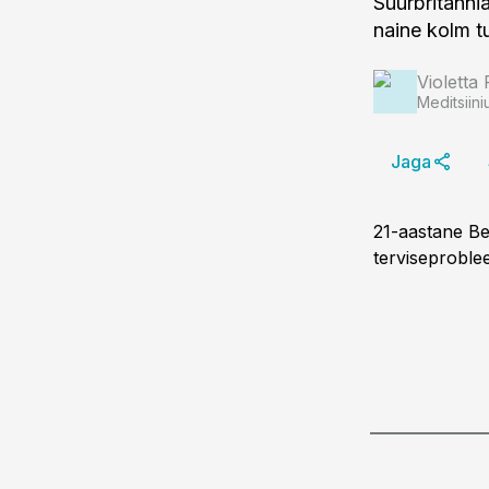
Suurbritannia
naine kolm tu
Violetta 
Meditsiini
Jaga
21-aastane Be
terviseproble