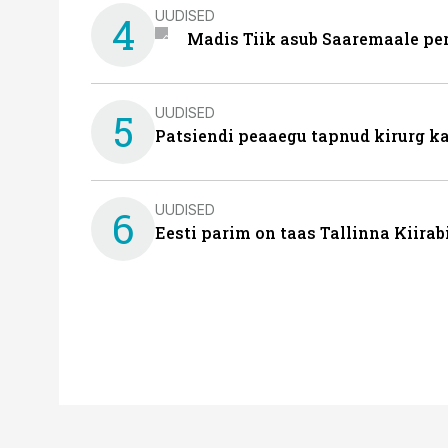
UUDISED
4
Madis Tiik asub Saaremaale pe
UUDISED
5
Patsiendi peaaegu tapnud kirurg ka
UUDISED
6
Eesti parim on taas Tallinna Kiirab