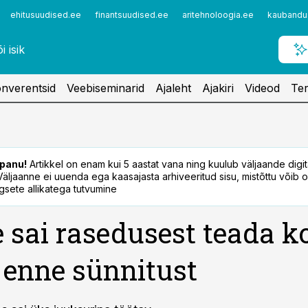
ehitusuudised.ee
finantsuudised.ee
aritehnoloogia.ee
kaubandu
nverentsid
Veebiseminarid
Ajaleht
Ajakiri
Videod
Ter
panu!
Artikkel on enam kui 5 aastat vana ning kuulub väljaande digi
. Väljaanne ei uuenda ega kaasajasta arhiveeritud sisu, mistõttu võib ol
sete allikatega tutvumine
 sai rasedusest teada k
 enne sünnitust