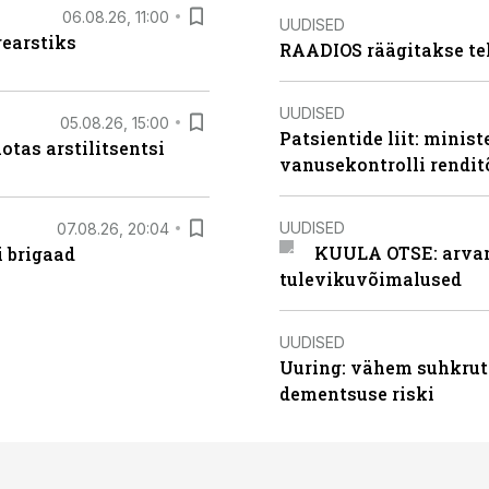
06.08.26, 11:00
UUDISED
rearstiks
RAADIOS räägitakse te
UUDISED
05.08.26, 15:00
Patsientide liit: minis
otas arstilitsentsi
vanusekontrolli rendi
UUDISED
07.08.26, 20:04
KUULA OTSE: arvamu
i brigaad
tulevikuvõimalused
UUDISED
Uuring: vähem suhkrut
dementsuse riski