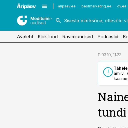
Kardioloogia
Uroloogia
aripaev.ee
bestmarketing.ee
dv.ee
Kirurgia
Vaktsineerimine
Naistehaigused
Avaleht
Kõik lood
Ravimiuudised
Podcastid
Ko
cebook
11.03.10, 11:23
Twitter)
Tähele
kedIn
arhiivi
kaasaeg
ail
Naine
k
tundi