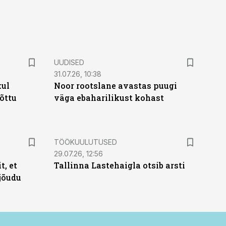
UUDISED
31.07.26, 10:38
kul
Noor rootslane avastas puugi
tõttu
väga ebaharilikust kohast
ST
TÖÖKUULUTUSED
29.07.26, 12:56
t, et
Tallinna Lastehaigla otsib arsti
jõudu