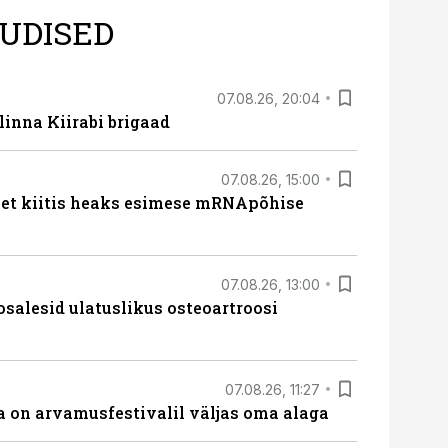
UDISED
07.08.26, 20:04
linna Kiirabi brigaad
07.08.26, 15:00
met kiitis heaks esimese mRNApõhise
07.08.26, 13:00
osalesid ulatuslikus osteoartroosi
07.08.26, 11:27
 on arvamusfestivalil väljas oma alaga