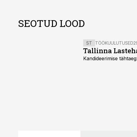
SEOTUD LOOD
ST
TÖÖKUULUTUSED
2
Tallinna Lasteha
Kandideerimise tähtaeg