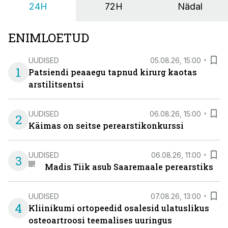
24H
72H
Nädal
ENIMLOETUD
UUDISED
05.08.26, 15:00
1
Patsiendi peaaegu tapnud kirurg kaotas
arstilitsentsi
UUDISED
06.08.26, 15:00
2
Käimas on seitse perearstikonkurssi
UUDISED
06.08.26, 11:00
3
Madis Tiik asub Saaremaale perearstiks
UUDISED
07.08.26, 13:00
4
Kliinikumi ortopeedid osalesid ulatuslikus
osteoartroosi teemalises uuringus