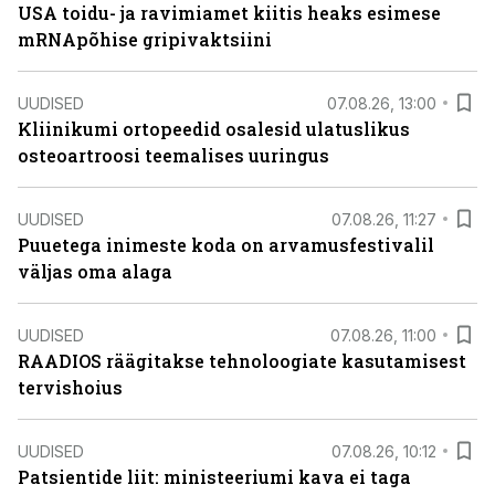
USA toidu- ja ravimiamet kiitis heaks esimese
mRNApõhise gripivaktsiini
UUDISED
07.08.26, 13:00
Kliinikumi ortopeedid osalesid ulatuslikus
osteoartroosi teemalises uuringus
UUDISED
07.08.26, 11:27
Puuetega inimeste koda on arvamusfestivalil
väljas oma alaga
UUDISED
07.08.26, 11:00
RAADIOS räägitakse tehnoloogiate kasutamisest
tervishoius
UUDISED
07.08.26, 10:12
Patsientide liit: ministeeriumi kava ei taga