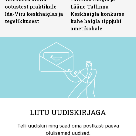
ootustest praktikale
Lääne-Tallinna
Ida-Viru keskhaiglas ja
Keskhaigla konkurss
tegelikkusest
kahe haigla tippjuhi
ametikohale
LIITU UUDISKIRJAGA
Telli uudiskiri ning saad oma postkasti päeva
olulisemad uudised.