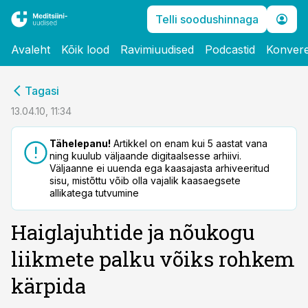
Telli soodushinnaga
Avaleht
Kõik lood
Ravimiuudised
Podcastid
Konvere
cebook
Tagasi
Twitter)
13.04.10, 11:34
kedIn
Tähelepanu!
Artikkel on enam kui 5 aastat vana
ning kuulub väljaande digitaalsesse arhiivi.
ail
Väljaanne ei uuenda ega kaasajasta arhiveeritud
sisu, mistõttu võib olla vajalik kaasaegsete
k
allikatega tutvumine
Haiglajuhtide ja nõukogu
liikmete palku võiks rohkem
kärpida