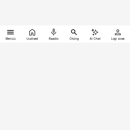
Menüü
Uudised
Raadio
Otsing
AI Chat
Logi sisse
Vana-Lõuna 39/1, 19094 Tallinn
(+372) 667 0111
meditsiiniuudised@aripaev.ee
Tellimisega seotud küsimused:
tellimiskeskus@aripaev.ee
Telli
Reklaam
Firmast