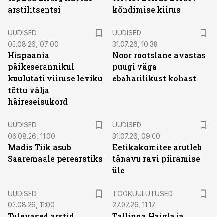
arstilitsentsi
kõndimise kiirus
UUDISED
UUDISED
03.08.26, 07:00
31.07.26, 10:38
Hispaania
Noor rootslane avastas
päikeserannikul
puugi väga
kuulutati viiruse leviku
ebaharilikust kohast
tõttu välja
häireseisukord
UUDISED
UUDISED
06.08.26, 11:00
31.07.26, 09:00
Madis Tiik asub
Eetikakomitee arutleb
Saaremaale perearstiks
tänavu ravi piiramise
üle
ST
UUDISED
TÖÖKUULUTUSED
03.08.26, 11:00
27.07.26, 11:17
Tulevased arstid
Tallinna Haigla ja