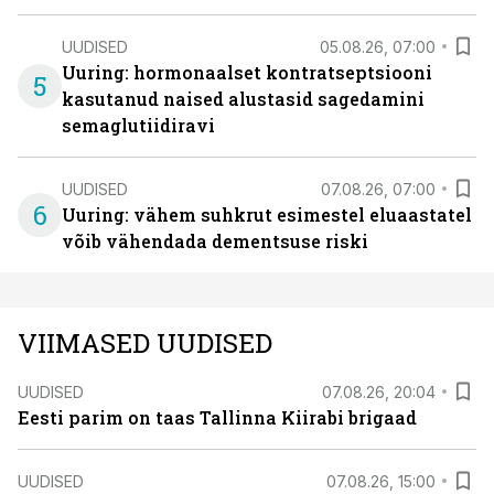
UUDISED
05.08.26, 07:00
Uuring: hormonaalset kontratseptsiooni
5
kasutanud naised alustasid sagedamini
semaglutiidiravi
UUDISED
07.08.26, 07:00
6
Uuring: vähem suhkrut esimestel eluaastatel
võib vähendada dementsuse riski
VIIMASED UUDISED
UUDISED
07.08.26, 20:04
Eesti parim on taas Tallinna Kiirabi brigaad
UUDISED
07.08.26, 15:00