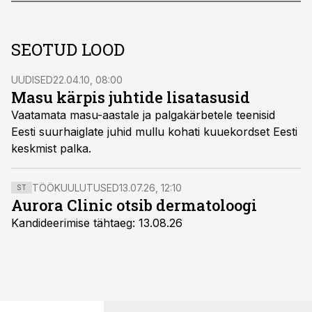
SEOTUD LOOD
UUDISED
22.04.10, 08:00
Masu kärpis juhtide lisatasusid
Vaatamata masu-aastale ja palgakärbetele teenisid
Eesti suurhaiglate juhid mullu kohati kuuekordset Eesti
keskmist palka.
TÖÖKUULUTUSED
13.07.26, 12:10
ST
Aurora Clinic otsib dermatoloogi
Kandideerimise tähtaeg: 13.08.26