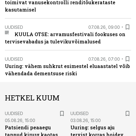
toimivat vanusekontrolli renditõukerataste
kasutamisel
UUDISED
07.08.26, 09:00
KUULA OTSE: arvamusfestivali fookuses on
tervisevabadus ja tulevikuvõimalused
UUDISED
07.08.26, 07:00
Uuring: vähem suhkrut esimestel eluaastatel võib
vähendada dementsuse riski
HETKEL KUUM
UUDISED
UUDISED
05.08.26, 15:00
03.08.26, 15:00
Patsiendi peaaegu
Uuring: selgus aju
tapnud kirurg kaotas
tervist korras hoidev