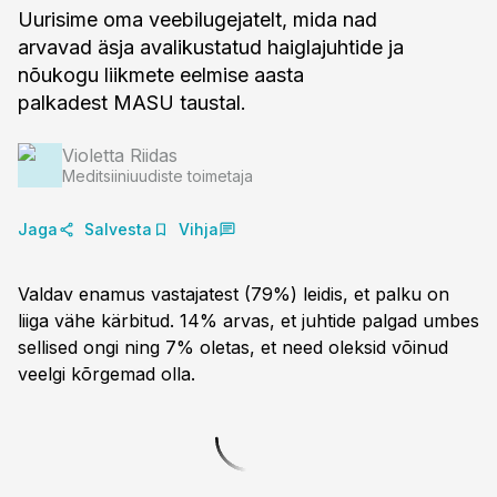
Uurisime oma veebilugejatelt, mida nad
arvavad äsja avalikustatud haiglajuhtide ja
nõukogu liikmete eelmise aasta
palkadest MASU taustal.
Violetta Riidas
Meditsiiniuudiste toimetaja
Jaga
Salvesta
Vihja
Valdav enamus vastajatest (79%) leidis, et palku on
liiga vähe kärbitud. 14% arvas, et juhtide palgad umbes
sellised ongi ning 7% oletas, et need oleksid võinud
veelgi kõrgemad olla.