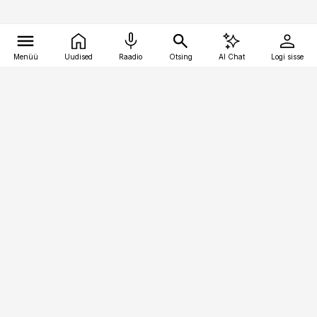
Menüü
Uudised
Raadio
Otsing
AI Chat
Logi sisse
Vana-Lõuna 39/1, 19094 Tallinn
(+372) 667 0111
meditsiiniuudised@aripaev.ee
Tellimisega seotud küsimused:
tellimiskeskus@aripaev.ee
Telli
Reklaam
Firmast
Sisu kasutamisõigused
Ajakirjaniku
eetikakoodeks