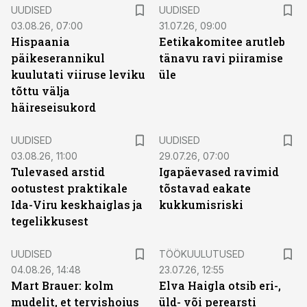
UUDISED
UUDISED
03.08.26, 07:00
31.07.26, 09:00
Hispaania
Eetikakomitee arutleb
päikeserannikul
tänavu ravi piiramise
kuulutati viiruse leviku
üle
tõttu välja
häireseisukord
UUDISED
UUDISED
03.08.26, 11:00
29.07.26, 07:00
Tulevased arstid
Igapäevased ravimid
ootustest praktikale
tõstavad eakate
Ida-Viru keskhaiglas ja
kukkumisriski
tegelikkusest
ST
UUDISED
TÖÖKUULUTUSED
04.08.26, 14:48
23.07.26, 12:55
Mart Brauer: kolm
Elva Haigla otsib eri-,
mudelit, et tervishoius
üld- või perearsti