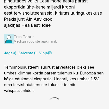
pingutades võiks Eesti mõne aasta pärast
eksportida ühe-kahe miljardi krooni
eest tervishoiuteenuseid, kirjutas uuringukeskuse
Praxis juht Ain Aaviksoo
ajakirjas Hea Eesti Idee.
Triin Tabur
Meditsiiniuudiste ajakirjanik
Jaga
Salvesta
Vihja
Tervishoiusüsteemi suurust arvestades oleks see
umbes kümme korda parem tulemus kui Euroopa seni
kõige edukamal eksportijal Ungaril, kes umbes 1,5%
oma tervishoiuteenuste tuludest teenib
välispatsientidelt.