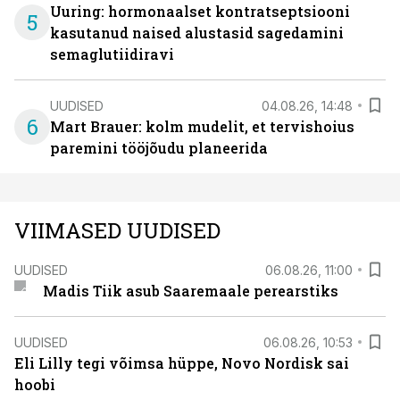
Uuring: hormonaalset kontratseptsiooni
5
kasutanud naised alustasid sagedamini
semaglutiidiravi
UUDISED
04.08.26, 14:48
6
Mart Brauer: kolm mudelit, et tervishoius
paremini tööjõudu planeerida
VIIMASED UUDISED
UUDISED
06.08.26, 11:00
Madis Tiik asub Saaremaale perearstiks
UUDISED
06.08.26, 10:53
Eli Lilly tegi võimsa hüppe, Novo Nordisk sai
hoobi