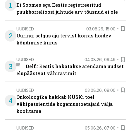
1
Ei Soomes ega Eestis registreeritud
puukborrelioosi juhtude arv tõusnud ei ole
UUDISED
03.08.26, 15:00
2
Uuring: selgus aju tervist korras hoidev
kõndimise kiirus
UUDISED
04.08.26, 09:49
3
Delfi: Eestis hakatakse arendama uudset
elupäästvat vähiravimit
UUDISED
03.08.26, 09:00
Onkoloogika hakkab KÜSKi toel
4
vähipatsientide kogemustoetajaid välja
koolitama
UUDISED
05.08.26, 07:00