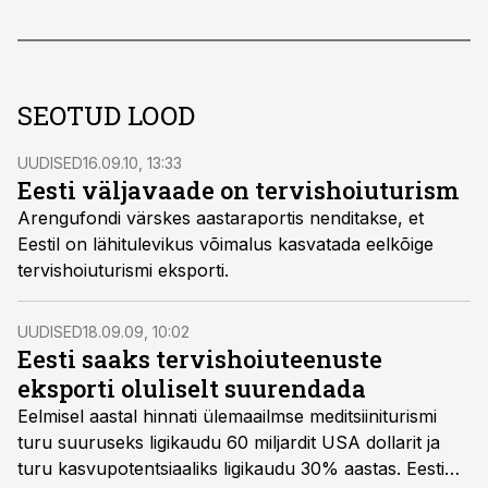
SEOTUD LOOD
UUDISED
16.09.10, 13:33
Eesti väljavaade on tervishoiuturism
Arengufondi värskes aastaraportis nenditakse, et
Eestil on lähitulevikus võimalus kasvatada eelkõige
tervishoiuturismi eksporti.
UUDISED
18.09.09, 10:02
Eesti saaks tervishoiuteenuste
eksporti oluliselt suurendada
Eelmisel aastal hinnati ülemaailmse meditsiiniturismi
turu suuruseks ligikaudu 60 miljardit USA dollarit ja
turu kasvupotentsiaaliks ligikaudu 30% aastas. Eesti