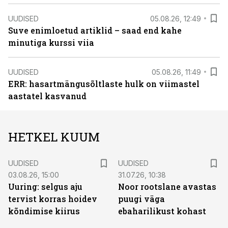
UUDISED
05.08.26, 12:49
Suve enimloetud artiklid – saad end kahe
minutiga kurssi viia
UUDISED
05.08.26, 11:49
ERR: hasartmängusõltlaste hulk on viimastel
aastatel kasvanud
HETKEL KUUM
UUDISED
UUDISED
03.08.26, 15:00
31.07.26, 10:38
Uuring: selgus aju
Noor rootslane avastas
tervist korras hoidev
puugi väga
kõndimise kiirus
ebaharilikust kohast