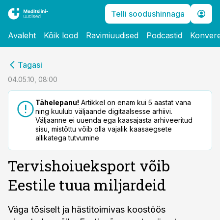
Telli soodushinnaga
Avaleht
Kõik lood
Ravimiuudised
Podcastid
Konvere
cebook
Tagasi
Twitter)
04.05.10, 08:00
kedIn
Tähelepanu!
Artikkel on enam kui 5 aastat vana
ning kuulub väljaande digitaalsesse arhiivi.
ail
Väljaanne ei uuenda ega kaasajasta arhiveeritud
sisu, mistõttu võib olla vajalik kaasaegsete
k
allikatega tutvumine
Tervishoiueksport võib
Eestile tuua miljardeid
Väga tõsiselt ja hästitoimivas koostöös