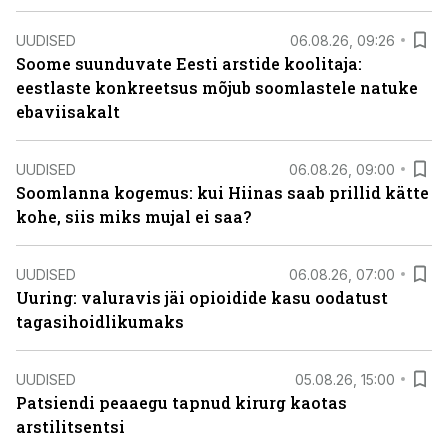
UUDISED
06.08.26, 09:26
Soome suunduvate Eesti arstide koolitaja:
eestlaste konkreetsus mõjub soomlastele natuke
ebaviisakalt
UUDISED
06.08.26, 09:00
Soomlanna kogemus: kui Hiinas saab prillid kätte
kohe, siis miks mujal ei saa?
UUDISED
06.08.26, 07:00
Uuring: valuravis jäi opioidide kasu oodatust
tagasihoidlikumaks
UUDISED
05.08.26, 15:00
Patsiendi peaaegu tapnud kirurg kaotas
arstilitsentsi