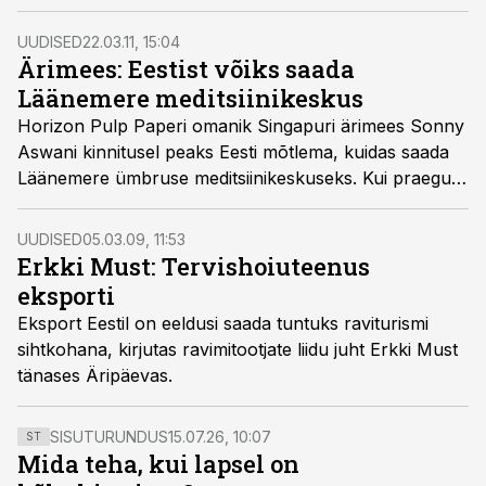
tervishoiuteenused on tunnistatud üleeuroopalise
uuringu järgi hinna ja kvaliteedi suhte poolest parimaks
UUDISED
22.03.11, 15:04
ja ka muude aspektide puhul pole meil vaja midagi
Ärimees: Eestist võiks saada
häbeneda.
Läänemere meditsiinikeskus
Horizon Pulp Paperi omanik Singapuri ärimees Sonny
Aswani kinnitusel peaks Eesti mõtlema, kuidas saada
Läänemere ümbruse meditsiinikeskuseks. Kui praegu
lähevad arstid Eestist Põhjamaadesse tööle, siis tema
sõnul võiks hoopis patsiente siia tuua.
UUDISED
05.03.09, 11:53
Erkki Must: Tervishoiuteenus
eksporti
Eksport Eestil on eeldusi saada tuntuks raviturismi
sihtkohana, kirjutas ravimitootjate liidu juht Erkki Must
tänases Äripäevas.
SISUTURUNDUS
15.07.26, 10:07
ST
Mida teha, kui lapsel on