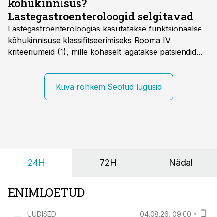
kõhukinnisus?
Lastegastroenteroloogid selgitavad
Lastegastroenteroloogias kasutatakse funktsionaalse
kõhukinnisuse klassifitseerimiseks Rooma IV
kriteeriumeid (1), mille kohaselt jagatakse patsiendid
kahte rühma: lapsed alates sünnist kuni nelja-
aastaseks saamiseni ja üle nelja-aastased lapsed.
Kuva rohkem Seotud lugusid
24H
72H
Nädal
ENIMLOETUD
UUDISED
04.08.26, 09:00