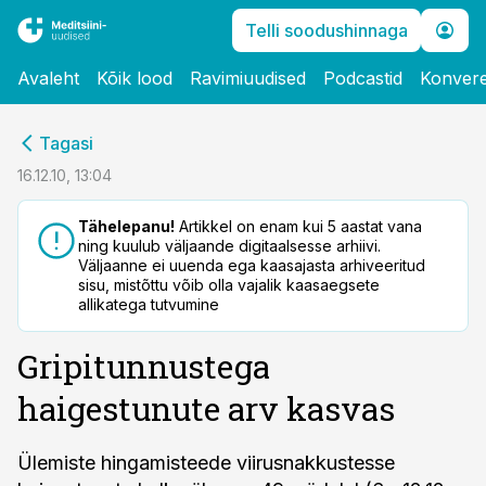
Telli soodushinnaga
Avaleht
Kõik lood
Ravimiuudised
Podcastid
Konvere
cebook
Tagasi
Twitter)
16.12.10, 13:04
kedIn
Tähelepanu!
Artikkel on enam kui 5 aastat vana
ning kuulub väljaande digitaalsesse arhiivi.
ail
Väljaanne ei uuenda ega kaasajasta arhiveeritud
sisu, mistõttu võib olla vajalik kaasaegsete
k
allikatega tutvumine
Gripitunnustega
haigestunute arv kasvas
Ülemiste hingamisteede viirusnakkustesse