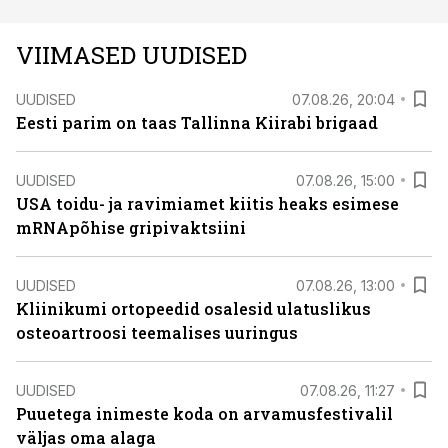
VIIMASED UUDISED
UUDISED
07.08.26, 20:04
Eesti parim on taas Tallinna Kiirabi brigaad
UUDISED
07.08.26, 15:00
USA toidu- ja ravimiamet kiitis heaks esimese
mRNApõhise gripivaktsiini
UUDISED
07.08.26, 13:00
Kliinikumi ortopeedid osalesid ulatuslikus
osteoartroosi teemalises uuringus
UUDISED
07.08.26, 11:27
Puuetega inimeste koda on arvamusfestivalil
väljas oma alaga