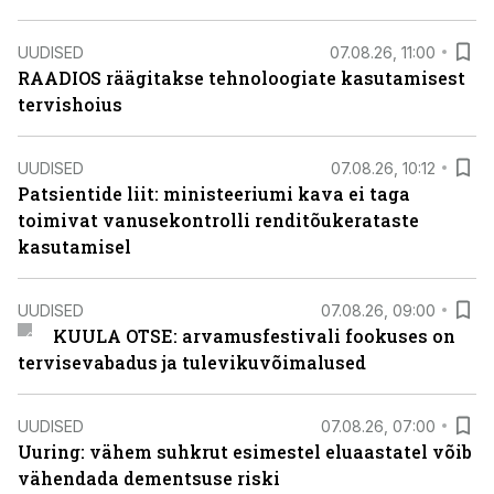
UUDISED
07.08.26, 11:00
RAADIOS räägitakse tehnoloogiate kasutamisest
tervishoius
UUDISED
07.08.26, 10:12
Patsientide liit: ministeeriumi kava ei taga
toimivat vanusekontrolli renditõukerataste
kasutamisel
UUDISED
07.08.26, 09:00
KUULA OTSE: arvamusfestivali fookuses on
tervisevabadus ja tulevikuvõimalused
UUDISED
07.08.26, 07:00
Uuring: vähem suhkrut esimestel eluaastatel võib
vähendada dementsuse riski