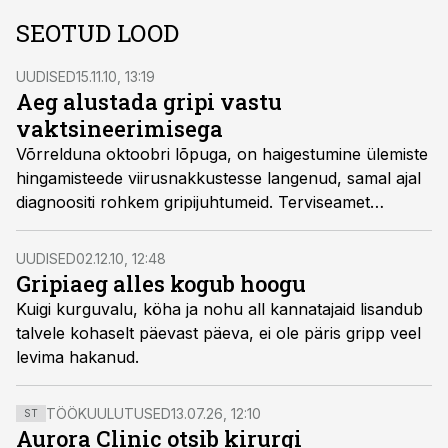
SEOTUD LOOD
UUDISED
15.11.10, 13:19
Aeg alustada gripi vastu
vaktsineerimisega
Võrrelduna oktoobri lõpuga, on haigestumine ülemiste
hingamisteede viirusnakkustesse langenud, samal ajal
diagnoositi rohkem gripijuhtumeid. Terviseamet
soovitab alustada gripi vastu vaktsineerimisega.
UUDISED
02.12.10, 12:48
Gripiaeg alles kogub hoogu
Kuigi kurguvalu, köha ja nohu all kannatajaid lisandub
talvele kohaselt päevast päeva, ei ole päris gripp veel
levima hakanud.
TÖÖKUULUTUSED
13.07.26, 12:10
ST
Aurora Clinic otsib kirurgi