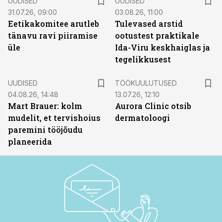
UUDISED
UUDISED
31.07.26, 09:00
03.08.26, 11:00
Eetikakomitee arutleb
Tulevased arstid
tänavu ravi piiramise
ootustest praktikale
üle
Ida-Viru keskhaiglas ja
tegelikkusest
ST
UUDISED
TÖÖKUULUTUSED
04.08.26, 14:48
13.07.26, 12:10
Mart Brauer: kolm
Aurora Clinic otsib
mudelit, et tervishoius
dermatoloogi
paremini tööjõudu
planeerida