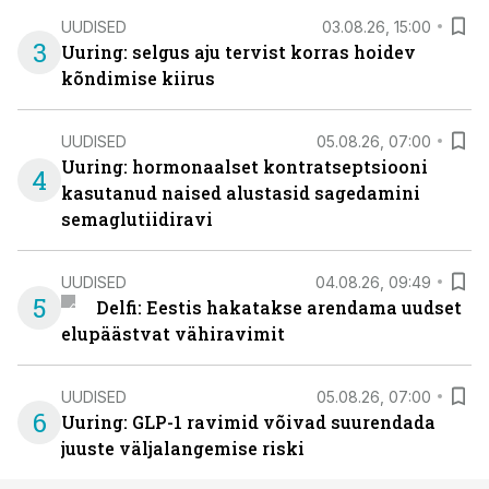
UUDISED
03.08.26, 15:00
3
Uuring: selgus aju tervist korras hoidev
kõndimise kiirus
UUDISED
05.08.26, 07:00
Uuring: hormonaalset kontratseptsiooni
4
kasutanud naised alustasid sagedamini
semaglutiidiravi
UUDISED
04.08.26, 09:49
5
Delfi: Eestis hakatakse arendama uudset
elupäästvat vähiravimit
UUDISED
05.08.26, 07:00
6
Uuring: GLP-1 ravimid võivad suurendada
juuste väljalangemise riski