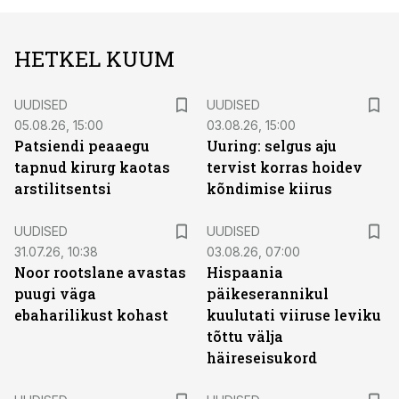
HETKEL KUUM
UUDISED
UUDISED
05.08.26, 15:00
03.08.26, 15:00
Patsiendi peaaegu
Uuring: selgus aju
tapnud kirurg kaotas
tervist korras hoidev
arstilitsentsi
kõndimise kiirus
UUDISED
UUDISED
31.07.26, 10:38
03.08.26, 07:00
Noor rootslane avastas
Hispaania
puugi väga
päikeserannikul
ebaharilikust kohast
kuulutati viiruse leviku
tõttu välja
häireseisukord