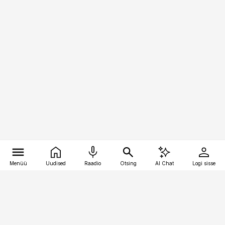
Menüü
Uudised
Raadio
Otsing
AI Chat
Logi sisse
Vana-Lõuna 39/1, 19094 Tallinn
(+372) 667 0111