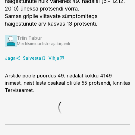
haigestunute hulk vähenes 49. nädalal (6.- 12.12.
2010) üheksa protsendi võrra.
Samas gripile viitavate sümptomitega
haigestunute arv kasvas 13 protsenti.
Triin Tabur
Meditsiiniuudiste ajakirjanik
Jaga
Salvesta
Vihja
Arstide poole pöördus 49. nädalal kokku 4149
inimest, neist laste osakaal oli üle 55 protsendi, kinnitas
Terviseamet.