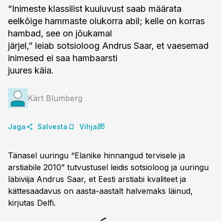
“Inimeste klassilist kuuluvust saab määrata
eelkõige hammaste olukorra abil; kelle on korras
hambad, see on jõukamal
järjel,” leiab sotsioloog Andrus Saar, et vaesemad
inimesed ei saa hambaarsti
juures käia.
Kärt Blumberg
Jaga
Salvesta
Vihja
Tänasel uuringu “Elanike hinnangud tervisele ja
arstiabile 2010” tutvustusel leidis sotsioloog ja uuringu
läbiviija Andrus Saar, et Eesti arstiabi kvaliteet ja
kättesaadavus on aasta-aastalt halvemaks läinud,
kirjutas Delfi.