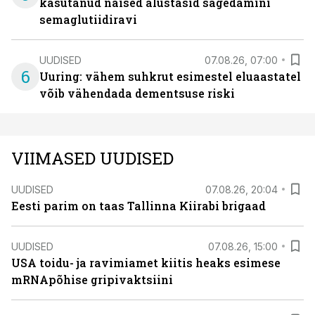
kasutanud naised alustasid sagedamini
semaglutiidiravi
UUDISED
07.08.26, 07:00
6
Uuring: vähem suhkrut esimestel eluaastatel
võib vähendada dementsuse riski
VIIMASED UUDISED
UUDISED
07.08.26, 20:04
Eesti parim on taas Tallinna Kiirabi brigaad
UUDISED
07.08.26, 15:00
USA toidu- ja ravimiamet kiitis heaks esimese
mRNApõhise gripivaktsiini