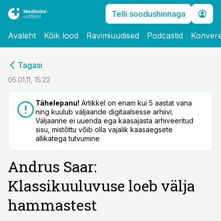
Telli soodushinnaga
Avaleht
Kõik lood
Ravimiuudised
Podcastid
Konvere
cebook
Tagasi
Twitter)
05.01.11, 15:22
kedIn
Tähelepanu!
Artikkel on enam kui 5 aastat vana
ning kuulub väljaande digitaalsesse arhiivi.
ail
Väljaanne ei uuenda ega kaasajasta arhiveeritud
sisu, mistõttu võib olla vajalik kaasaegsete
k
allikatega tutvumine
Andrus Saar:
Klassikuuluvuse loeb välja
hammastest