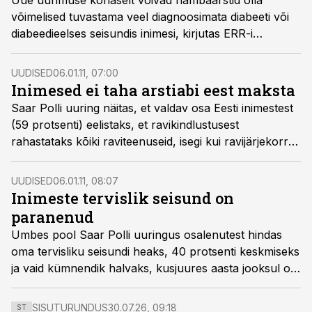
Uue uurimuse kohaselt võivad hambaarstid olla
võimelised tuvastama veel diagnoosimata diabeeti või
diabeedieelses seisundis inimesi, kirjutas ERR-i
teadusportaal.
UUDISED
06.01.11, 07:00
Inimesed ei taha arstiabi eest maksta
Saar Polli uuring näitas, et valdav osa Eesti inimestest
(59 protsenti) eelistaks, et ravikindlustusest
rahastataks kõiki raviteenuseid, isegi kui ravijärjekorrad
seetõttu pikenevad.
UUDISED
06.01.11, 08:07
Inimeste tervislik seisund on
paranenud
Umbes pool Saar Polli uuringus osalenutest hindas
oma tervisliku seisundi heaks, 40 protsenti keskmiseks
ja vaid kümnendik halvaks, kusjuures aasta jooksul on
oma eluviise tervislikumaks muutnud 38 protsenti
küsitletuist.
SISUTURUNDUS
30.07.26, 09:18
ST