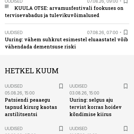
UUDISED
07.08.26, 09:00
KUULA OTSE: arvamusfestivali fookuses on
tervisevabadus ja tulevikuvõimalused
UUDISED
07.08.26, 07:00
Uuring: vähem suhkrut esimestel eluaastatel võib
vähendada dementsuse riski
HETKEL KUUM
UUDISED
UUDISED
05.08.26, 15:00
03.08.26, 15:00
Patsiendi peaaegu
Uuring: selgus aju
tapnud kirurg kaotas
tervist korras hoidev
arstilitsentsi
kõndimise kiirus
UUDISED
UUDISED