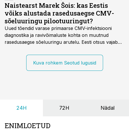
Naistearst Marek Šois: kas Eestis
võiks alustada rasedusaegse CMV-
sõeluuringu pilootuuringut?
Uued tõendid varase primaarse CMV-infektsiooni
diagnostika ja ravivõimaluste kohta on muutnud
rasedusaegse sõeluuringu arutelu. Eesti otsus vajab
siiski kohalikke epidemioloogilisi andmeid ning
rasedusaegse ja vastsündinute sõeluuringu võrdlust,
kirjutab naistearst dr Marek Šois, kes on
Kuva rohkem Seotud lugusid
spetsialiseerunud lootemeditsiinile.
24H
72H
Nädal
ENIMLOETUD