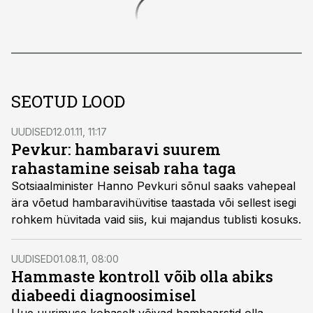
SEOTUD LOOD
UUDISED
12.01.11, 11:17
Pevkur: hambaravi suurem
rahastamine seisab raha taga
Sotsiaalminister Hanno Pevkuri sõnul saaks vahepeal
ära võetud hambaravihüvitise taastada või sellest isegi
rohkem hüvitada vaid siis, kui majandus tublisti kosuks.
UUDISED
01.08.11, 08:00
Hammaste kontroll võib olla abiks
diabeedi diagnoosimisel