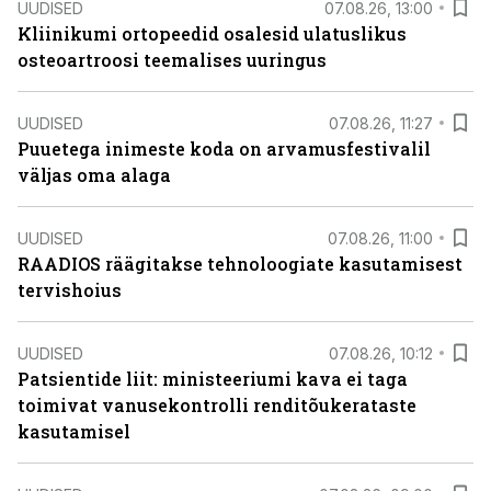
UUDISED
07.08.26, 13:00
Kliinikumi ortopeedid osalesid ulatuslikus
osteoartroosi teemalises uuringus
UUDISED
07.08.26, 11:27
Puuetega inimeste koda on arvamusfestivalil
väljas oma alaga
UUDISED
07.08.26, 11:00
RAADIOS räägitakse tehnoloogiate kasutamisest
tervishoius
UUDISED
07.08.26, 10:12
Patsientide liit: ministeeriumi kava ei taga
toimivat vanusekontrolli renditõukerataste
kasutamisel