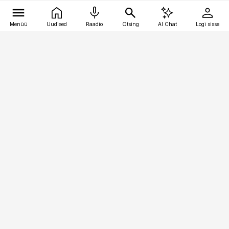
Menüü
Uudised
Raadio
Otsing
AI Chat
Logi sisse
Vana-Lõuna 39/1, 19094 Tallinn
(+372) 667 0111
meditsiiniuudised@aripaev.ee
Tellimisega seotud küsimused:
tellimiskeskus@aripaev.ee
Telli
Reklaam
Firmast
Sisu kasutamisõigused
Ajakirjaniku
eetikakoodeks
Üldtingimused
Privaatsustingimused