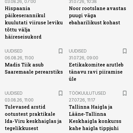
03.08.26, 07:00
31.07.26, 10:38
Hispaania
Noor rootslane avastas
päikeserannikul
puugi väga
kuulutati viiruse leviku
ebaharilikust kohast
tõttu välja
häireseisukord
UUDISED
UUDISED
06.08.26, 11:00
31.07.26, 09:00
Madis Tiik asub
Eetikakomitee arutleb
Saaremaale perearstiks
tänavu ravi piiramise
üle
ST
UUDISED
TÖÖKUULUTUSED
03.08.26, 11:00
27.07.26, 11:17
Tulevased arstid
Tallinna Haigla ja
ootustest praktikale
Lääne-Tallinna
Ida-Viru keskhaiglas ja
Keskhaigla konkurss
tegelikkusest
kahe haigla tippjuhi