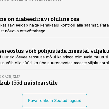
e on diabeediravi oluline osa
olli alla saamist. Paraku on tegemist palju
ärjepidevust nõudva ettevõtmisega.
eereostus võib põhjustada meestel vilja
 toimuvaid muutusi ja leidsid uusi tõendeid
 et veereostus võib olla süüdi ka üha suurenevates meeste viljakusp
9.07.26, 13:17
kub tööd naistearstile
Kuva rohkem Seotud lugusid