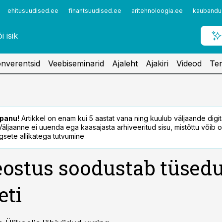
ehitusuudised.ee
finantsuudised.ee
aritehnoloogia.ee
kaubandu
nverentsid
Veebiseminarid
Ajaleht
Ajakiri
Videod
Ter
panu!
Artikkel on enam kui 5 aastat vana ning kuulub väljaande digi
. Väljaanne ei uuenda ega kaasajasta arhiveeritud sisu, mistõttu võib ol
sete allikatega tutvumine
ostus soodustab tüsedu
eti