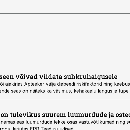
seen võivad viidata suhkruhaigusele
rid ning kaebused, mis võivad olla
l on tulevikus suurem luumurdude ja osteo
ke osas vastuvõtlikumad ning suurema tõenäosusega
areneb neil ka osteoporoos, kirjutas ERR Teadusuudised.