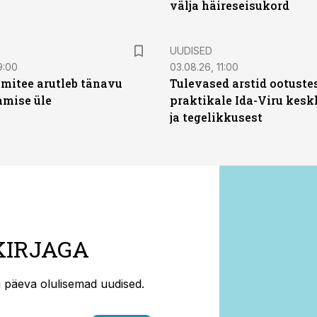
välja häireseisukord
UUDISED
9:00
03.08.26, 11:00
mitee arutleb tänavu
Tulevased arstid ootuste
amise üle
praktikale Ida-Viru kesk
ja tegelikkusest
KIRJAGA
ti päeva olulisemad uudised.