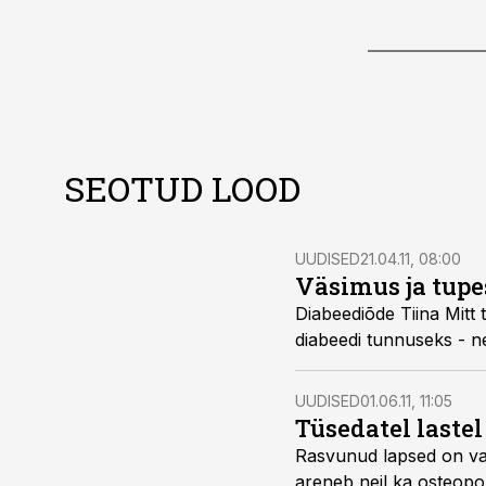
SEOTUD LOOD
UUDISED
21.04.11, 08:00
Väsimus ja tupe
Diabeediõde Tiina Mitt tõi ajakirjas Apteeker välja diabeedi riskifakto
UUDISED
01.06.11, 11:05
Tüsedatel laste
Rasvunud lapsed on vanemas eas luumurdude tek