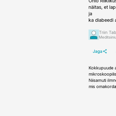
Ohio Riikliku
näitas, et l
ja
ka diabeedi 
Triin Ta
Meditsiini
Jaga
Kokkupuude aut
mikroskoopili
Niisamuti ilmn
mis omakorda 