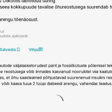
s Ülikoolis läbiviidud uuring
apseea kokkupuude tavalise õhureostusega suurendab t
arengu tõenäosust.
bur
uudiste ajakirjanik
Salvesta
Vihja
ode väljalasketorudest pärit ja fossiilkütuste põlemisel te
se reostusega võib linnades kasvanud noorukitel viia kaalut
es, et õhu saasteained põhjustavad suurenenud insuliini res
võib kaasa tuua 2 tüüpi diabeedi arengu, vahendas teadus.