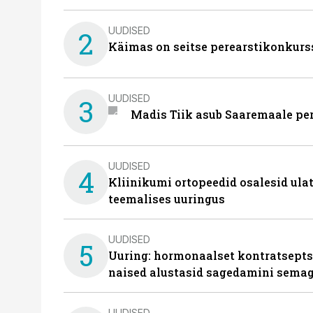
UUDISED
2
Käimas on seitse perearstikonkurs
UUDISED
3
Madis Tiik asub Saaremaale pe
UUDISED
4
Kliinikumi ortopeedid osalesid ula
teemalises uuringus
UUDISED
5
Uuring: hormonaalset kontratsept
naised alustasid sagedamini semag
UUDISED