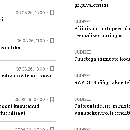
gripivaktsiini
06.08.26, 15:00
si
UUDISED
Kliinikumi ortopeedid 
teemalises uuringus
06.08.26, 11:00
rearstiks
UUDISED
Puuetega inimeste koda
07.08.26, 13:00
tuslikus osteoartroosi
UUDISED
RAADIOS räägitakse te
UUDISED
05.08.26, 07:00
Patsientide liit: minis
siooni kasutanud
vanusekontrolli rendi
lutiidiravi
UUDISED
07.08.26, 07:00