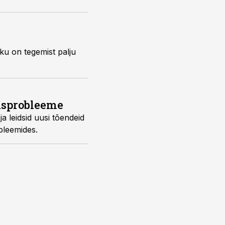
kusprobleeme
robleemides.