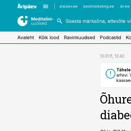
Kardioloogia
Uroloogia
aripaev.ee
bestmarketing.ee
dv.ee
Kirurgia
Vaktsineerimine
Naistehaigused
Avaleht
Kõik lood
Ravimiuudised
Podcastid
Ko
cebook
13.01.11, 12:42
Twitter)
Tähele
kedIn
arhiivi
kaasaeg
ail
Õhure
k
diabe