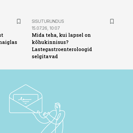
ST
SISUTURUNDUS
15.07.26, 10:07
st
Mida teha, kui lapsel on
haiglas
kõhukinnisus?
Lastegastroenteroloogid
selgitavad