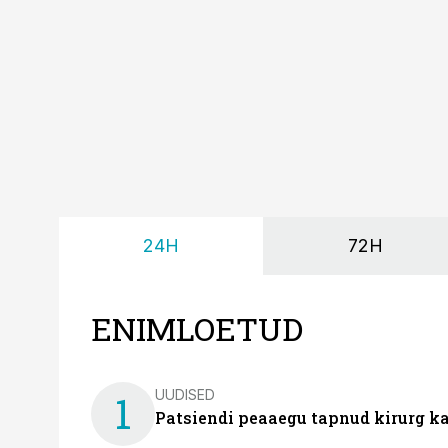
24H
72H
ENIMLOETUD
UUDISED
1
Patsiendi peaaegu tapnud kirurg ka