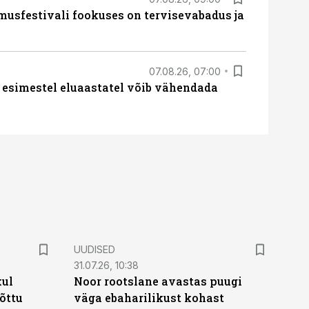
sfestivali fookuses on tervisevabadus ja
07.08.26, 07:00
 esimestel eluaastatel võib vähendada
UUDISED
31.07.26, 10:38
kul
Noor rootslane avastas puugi
tõttu
väga ebaharilikust kohast