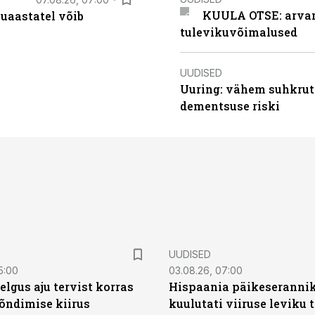
KUULA OTSE: arvamu
uaastatel võib
tulevikuvõimalused
UUDISED
Uuring: vähem suhkrut
dementsuse riski
UUDISED
5:00
03.08.26, 07:00
elgus aju tervist korras
Hispaania päikeseranni
õndimise kiirus
kuulutati viiruse leviku 