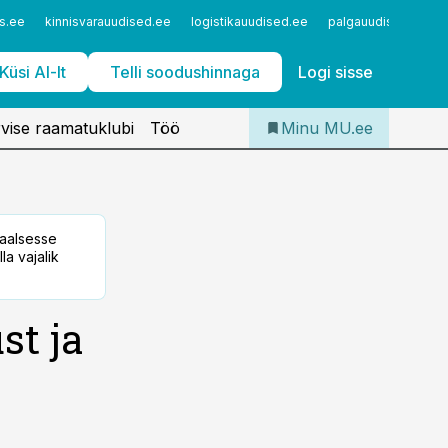
Iseteenindus
s.ee
kinnisvarauudised.ee
logistikauudised.ee
palgauudised.ee
Telli Meditsiiniuudised
Küsi AI-lt
Telli soodushinnaga
Logi sisse
vise raamatuklubi
Töö
Minu MU.ee
taalsesse
la vajalik
st ja