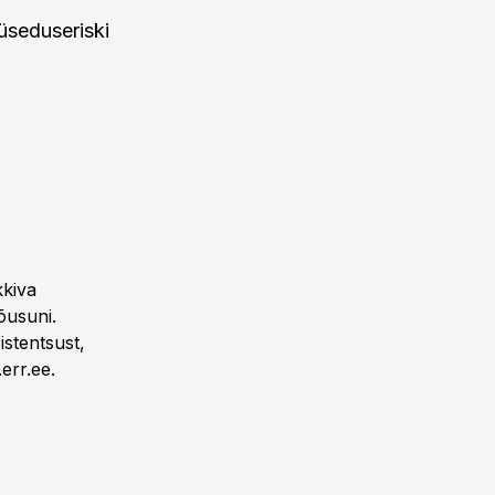
üseduseriski
kkiva
õusuni.
istentsust,
err.ee.