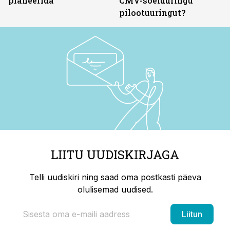
planeerida
CMV-sõeluuringu
pilootuuringut?
LIITU UUDISKIRJAGA
Telli uudiskiri ning saad oma postkasti päeva
olulisemad uudised.
Liitun