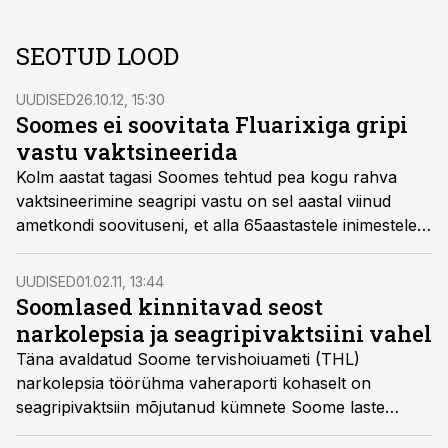
SEOTUD LOOD
UUDISED
26.10.12, 15:30
Soomes ei soovitata Fluarixiga gripi
vastu vaktsineerida
Kolm aastat tagasi Soomes tehtud pea kogu rahva
vaktsineerimine seagripi vastu on sel aastal viinud
ametkondi soovituseni, et alla 65aastastele inimestele
ei tehtaks hooaja gripivaktsiini Fluarixiga, kirjutab
Mediuutiset.
UUDISED
01.02.11, 13:44
Soomlased kinnitavad seost
narkolepsia ja seagripivaktsiini vahel
Täna avaldatud Soome tervishoiuameti (THL)
narkolepsia töörühma vaheraporti kohaselt on
seagripivaktsiin mõjutanud kümnete Soome laste
haigestumist narkolepsiasse.