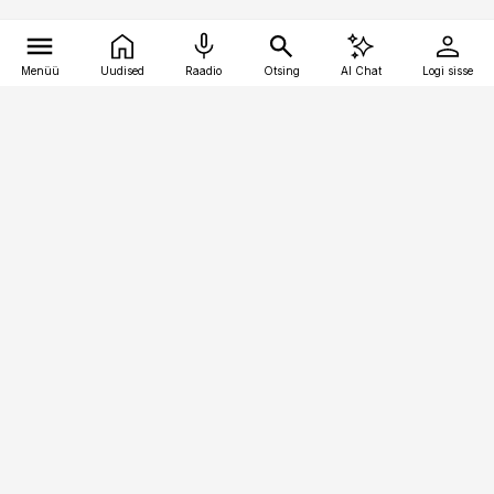
Menüü
Uudised
Raadio
Otsing
AI Chat
Logi sisse
Vana-Lõuna 39/1, 19094 Tallinn
(+372) 667 0111
meditsiiniuudised@aripaev.ee
Tellimisega seotud küsimused:
tellimiskeskus@aripaev.ee
Telli
Reklaam
Firmast
Sisu kasutamisõigused
Ajakirjaniku
eetikakoodeks