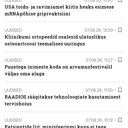
UUDISED
07.08.26, 15:00
USA toidu- ja ravimiamet kiitis heaks esimese
mRNApõhise gripivaktsiini
UUDISED
07.08.26, 13:00
Kliinikumi ortopeedid osalesid ulatuslikus
osteoartroosi teemalises uuringus
UUDISED
07.08.26, 11:27
Puuetega inimeste koda on arvamusfestivalil
väljas oma alaga
UUDISED
07.08.26, 11:00
RAADIOS räägitakse tehnoloogiate kasutamisest
tervishoius
UUDISED
07.08.26, 10:12
Patsientide liit: ministeeriumi kava ei taga