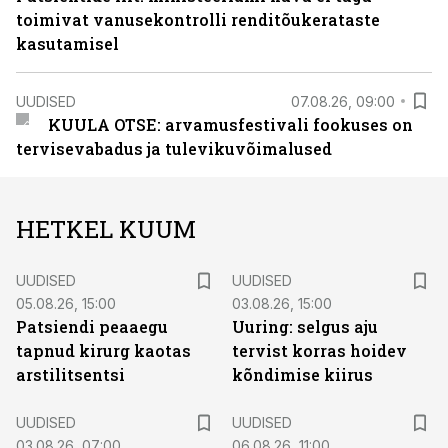
toimivat vanusekontrolli renditõukerataste
kasutamisel
UUDISED
07.08.26, 09:00
KUULA OTSE: arvamusfestivali fookuses on
tervisevabadus ja tulevikuvõimalused
HETKEL KUUM
UUDISED
UUDISED
05.08.26, 15:00
03.08.26, 15:00
Patsiendi peaaegu
Uuring: selgus aju
tapnud kirurg kaotas
tervist korras hoidev
arstilitsentsi
kõndimise kiirus
UUDISED
UUDISED
03.08.26, 07:00
06.08.26, 11:00