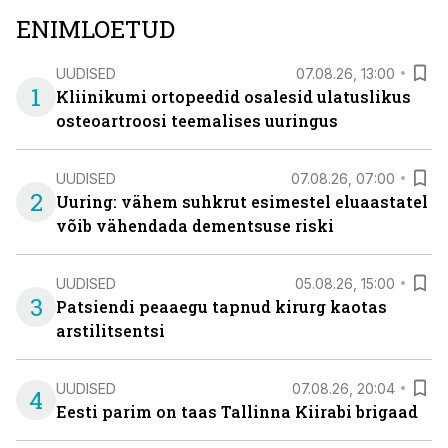
ENIMLOETUD
UUDISED
07.08.26, 13:00
1
Kliinikumi ortopeedid osalesid ulatuslikus
osteoartroosi teemalises uuringus
UUDISED
07.08.26, 07:00
2
Uuring: vähem suhkrut esimestel eluaastatel
võib vähendada dementsuse riski
UUDISED
05.08.26, 15:00
3
Patsiendi peaaegu tapnud kirurg kaotas
arstilitsentsi
UUDISED
07.08.26, 20:04
4
Eesti parim on taas Tallinna Kiirabi brigaad