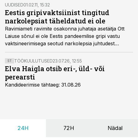
UUDISED
01.02.11, 15:32
Eestis gripivaktsiinist tingitud
narkolepsiat täheldatud ei ole
Ravimiameti ravimite osakonna juhataja asetäitja Ott
Laiuse sõnul ei ole Eestis pandeemilise gripi vastu
vaktsineerimisega seotud narkolepsia juhtudest
Ravimiametile seni teada antud.
TÖÖKUULUTUSED
23.07.26, 12:55
ST
Elva Haigla otsib eri-, üld- või
perearsti
Kandideerimise tähtaeg: 31.08.26
24H
72H
Nädal