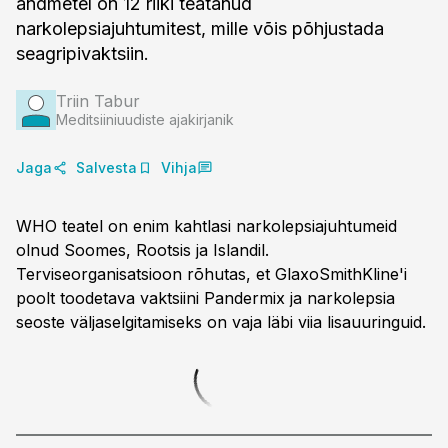
andmetel on 12 riiki teatanud
narkolepsiajuhtumitest, mille võis põhjustada
seagripivaktsiin.
Triin Tabur
Meditsiiniuudiste ajakirjanik
Jaga
Salvesta
Vihja
WHO teatel on enim kahtlasi narkolepsiajuhtumeid
olnud Soomes, Rootsis ja Islandil.
Terviseorganisatsioon rõhutas, et GlaxoSmithKline'i
poolt toodetava vaktsiini Pandermix ja narkolepsia
seoste väljaselgitamiseks on vaja läbi viia lisauuringuid.