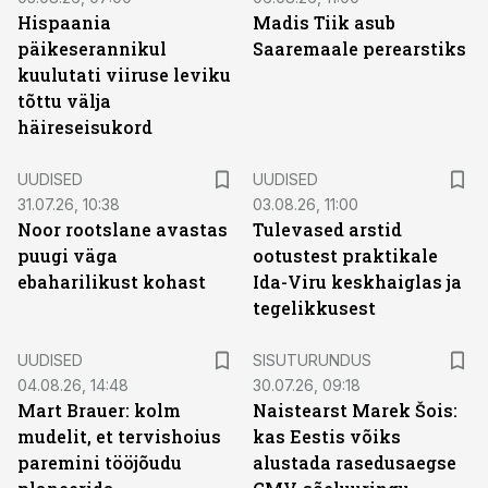
Hispaania
Madis Tiik asub
päikeserannikul
Saaremaale perearstiks
kuulutati viiruse leviku
tõttu välja
häireseisukord
UUDISED
UUDISED
31.07.26, 10:38
03.08.26, 11:00
Noor rootslane avastas
Tulevased arstid
puugi väga
ootustest praktikale
ebaharilikust kohast
Ida-Viru keskhaiglas ja
tegelikkusest
ST
UUDISED
SISUTURUNDUS
04.08.26, 14:48
30.07.26, 09:18
Mart Brauer: kolm
Naistearst Marek Šois:
mudelit, et tervishoius
kas Eestis võiks
paremini tööjõudu
alustada rasedusaegse