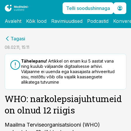
Telli soodushinnaga
Avaleht
Kõik lood
Ravimiuudised
Podcastid
Konvere
cebook
Tagasi
Twitter)
08.02.11, 15:11
kedIn
Tähelepanu!
Artikkel on enam kui 5 aastat vana
ning kuulub väljaande digitaalsesse arhiivi.
ail
Väljaanne ei uuenda ega kaasajasta arhiveeritud
sisu, mistõttu võib olla vajalik kaasaegsete
k
allikatega tutvumine
WHO: narkolepsiajuhtumeid
on olnud 12 riigis
Maailma Terviseorganisatsiooni (WHO)