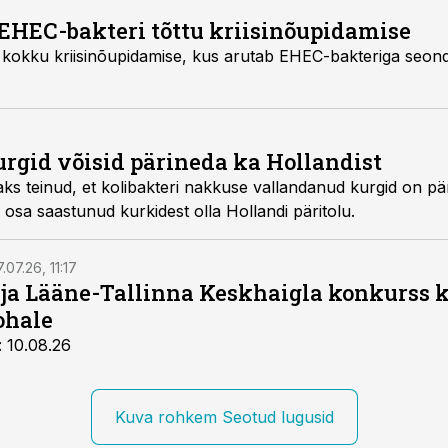
EHEC-bakteri tõttu kriisinõupidamise
seonduvat, kirjutas Yle
urgid võisid pärineda ka Hollandist
anud kurgid on pärit kahest Hispaania
amuti võib osa saastunud kurkidest olla Hollandi päritolu.
.07.26, 11:17
 ja Lääne-Tallinna Keskhaigla konkurss 
ohale
: 10.08.26
Kuva rohkem Seotud lugusid