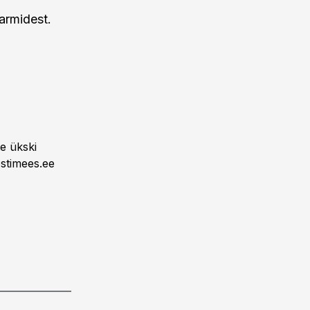
armidest.
e ükski
stimees.ee