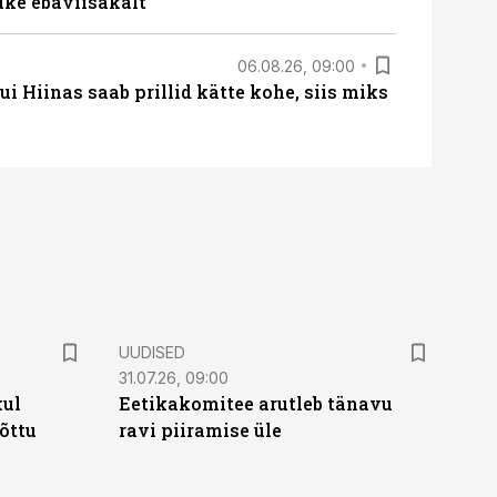
uke ebaviisakalt
06.08.26, 09:00
 Hiinas saab prillid kätte kohe, siis miks
UUDISED
31.07.26, 09:00
kul
Eetikakomitee arutleb tänavu
tõttu
ravi piiramise üle