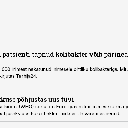
patsienti tapnud kolibakter võib pärine
sele ohtliku kolibakteriga. Mitu patsienti on selle
tagajärjel juba surnud, kirjutas Tarbija24.
kkuse põhjustas uus tüvi
on Euroopas mitme inimese surma põhjustanud
soolenakkuspuhangu põhjuseks uus E.coli bakter, mida ei ole varem esinenud.