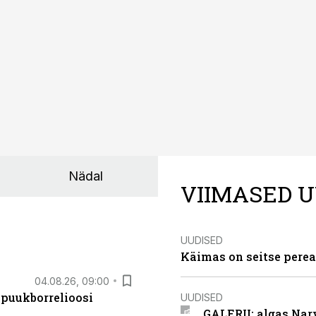
Nädal
VIIMASED U
UUDISED
Käimas on seitse perea
04.08.26, 09:00
 puukborrelioosi
UUDISED
GALERII: algas Nar