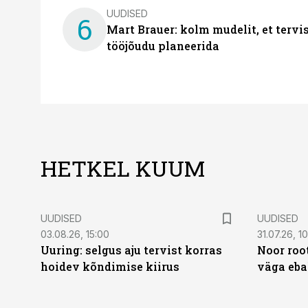
UUDISED
6
Mart Brauer: kolm mudelit, et terv
tööjõudu planeerida
HETKEL KUUM
UUDISED
UUDISED
03.08.26, 15:00
31.07.26, 1
Uuring: selgus aju tervist korras
Noor roo
hoidev kõndimise kiirus
väga eba