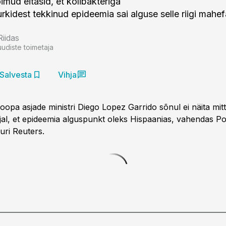
imud eitasid, et kolibakteriga
rkidest tekkinud epideemia sai alguse selle riigi mahef
Riidas
uudiste toimetaja
Salvesta
Vihja
oopa asjade ministri Diego Lopez Garrido sõnul ei näita mitt
al, et epideemia alguspunkt oleks Hispaanias, vahendas Po
uri Reuters.