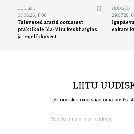
UUDISED
UUDISED
03.08.26, 11:00
29.07.26, 
Tulevased arstid ootustest
Igapäeva
praktikale Ida-Viru keskhaiglas
eakate k
ja tegelikkusest
LIITU UUDIS
Telli uudiskiri ning saad oma postkas