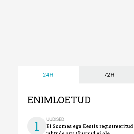
24H
72H
ENIMLOETUD
UUDISED
1
Ei Soomes ega Eestis registreeritud
juhtude arv tõusnud ei ole