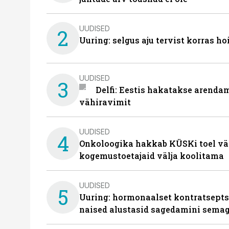
UUDISED
2
Uuring: selgus aju tervist korras h
UUDISED
3
Delfi: Eestis hakatakse arenda
vähiravimit
UUDISED
4
Onkoloogika hakkab KÜSKi toel vä
kogemustoetajaid välja koolitama
UUDISED
5
Uuring: hormonaalset kontratsept
naised alustasid sagedamini semag