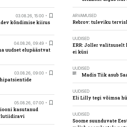
ARVAMUSED
03.08.26, 15:00
Rebrov: tuleviku tervis
oidev kõndimise kiirus
UUDISED
04.08.26, 09:49
ERR: Joller valitsuselt
ma uudset elupäästvat
ei küsi
UUDISED
03.08.26, 09:00
Madis Tiik asub Sa
hipatsientide
UUDISED
Eli Lilly tegi võimsa h
05.08.26, 07:00
siooni kasutanud
UUDISED
lutiidiravi
Soome suunduvate Eesti