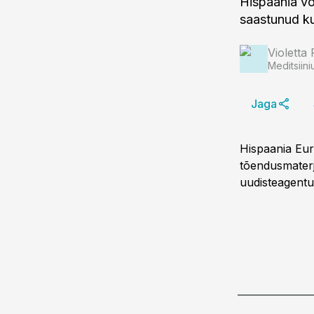
Hispaania võ
saastunud ku
Violetta 
Meditsiini
Jaga
Hispaania Eur
tõendusmaterj
uudisteagentu