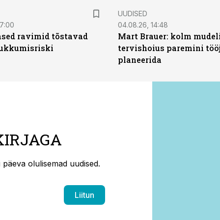
UUDISED
07:00
04.08.26, 14:48
sed ravimid tõstavad
Mart Brauer: kolm mudeli
ukkumisriski
tervishoius paremini töö
planeerida
KIRJAGA
ti päeva olulisemad uudised.
Liitun