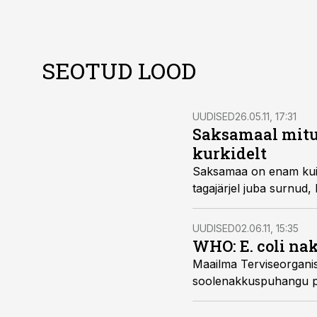
SEOTUD LOOD
UUDISED
26.05.11, 17:31
Saksamaal mitu 
kurkidelt
Saksamaa on enam kui 600 inimest nakatunud inime
UUDISED
02.06.11, 15:35
WHO: E. coli na
Maailma Terviseorganisatsiooni (WHO) sõnul 