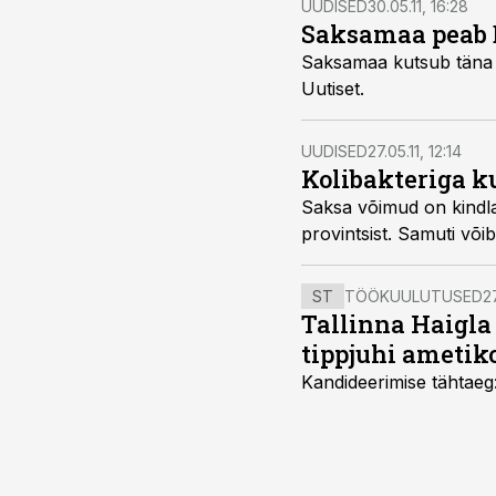
UUDISED
30.05.11, 16:28
Saksamaa peab 
Saksamaa kutsub täna kokku kriisinõupidamise, kus arutab EHEC-bakteriga 
Uutiset.
UUDISED
27.05.11, 12:14
Kolibakteriga k
Saksa võimud on kindlaks teinud, et kolibakteri nakkuse valland
provintsist. S
ST
TÖÖKUULUTUSED
27
Tallinna Haigla
tippjuhi ametik
Kandideerimise tähtaeg