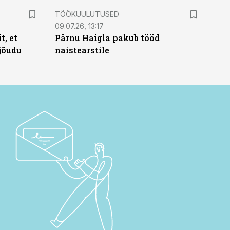
ST
TÖÖKUULUTUSED
09.07.26, 13:17
t, et
Pärnu Haigla pakub tööd
jõudu
naistearstile