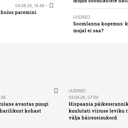
mõjub soomlastele nat
04.08.26, 14:48
ishoius paremini
UUDISED
Soomlanna kogemus: kui
mujal ei saa?
UUDISED
0:38
03.08.26, 07:00
tslane avastas puugi
Hispaania päikeseranni
harilikust kohast
kuulutati viiruse leviku 
välja häireseisukord