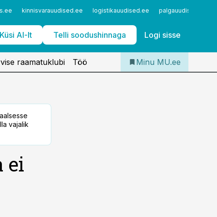
Iseteenindus
s.ee
kinnisvarauudised.ee
logistikauudised.ee
palgauudised.ee
Telli Meditsiiniuudised
Küsi AI-lt
Telli soodushinnaga
Logi sisse
vise raamatuklubi
Töö
Minu MU.ee
taalsesse
la vajalik
 ei