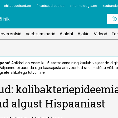
ehitusuudised.ee
finantsuudised.ee
aritehnoloogia.ee
kaubandu
nverentsid
Veebiseminarid
Ajaleht
Ajakiri
Videod
Ter
panu!
Artikkel on enam kui 5 aastat vana ning kuulub väljaande digi
. Väljaanne ei uuenda ega kaasajasta arhiveeritud sisu, mistõttu võib ol
sete allikatega tutvumine
d: kolibakteriepideemia
d algust Hispaaniast