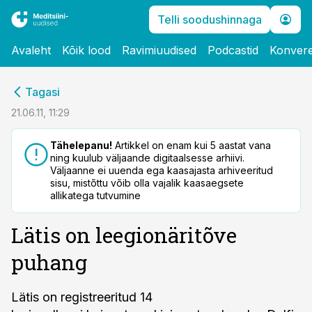
Telli soodushinnaga
Avaleht
Kõik lood
Ravimiuudised
Podcastid
Konvere
cebook
Tagasi
Twitter)
21.06.11, 11:29
kedIn
Tähelepanu!
Artikkel on enam kui 5 aastat vana
ning kuulub väljaande digitaalsesse arhiivi.
ail
Väljaanne ei uuenda ega kaasajasta arhiveeritud
sisu, mistõttu võib olla vajalik kaasaegsete
k
allikatega tutvumine
Lätis on leegionäritõve
puhang
Lätis on registreeritud 14