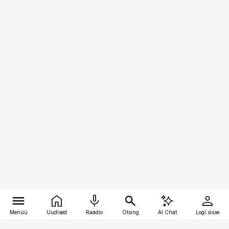
Menüü
Uudised
Raadio
Otsing
AI Chat
Logi sisse