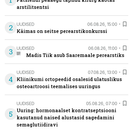
1
arstilitsentsi
UUDISED
06.08.26, 15:00
2
Käimas on seitse perearstikonkurssi
UUDISED
06.08.26, 11:00
3
Madis Tiik asub Saaremaale perearstiks
UUDISED
07.08.26, 13:00
4
Kliinikumi ortopeedid osalesid ulatuslikus
osteoartroosi teemalises uuringus
UUDISED
05.08.26, 07:00
Uuring: hormonaalset kontratseptsiooni
5
kasutanud naised alustasid sagedamini
semaglutiidiravi