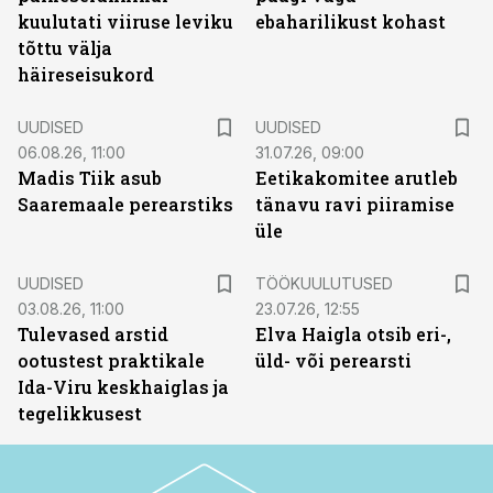
kuulutati viiruse leviku
ebaharilikust kohast
tõttu välja
häireseisukord
UUDISED
UUDISED
06.08.26, 11:00
31.07.26, 09:00
Madis Tiik asub
Eetikakomitee arutleb
Saaremaale perearstiks
tänavu ravi piiramise
üle
ST
UUDISED
TÖÖKUULUTUSED
03.08.26, 11:00
23.07.26, 12:55
Tulevased arstid
Elva Haigla otsib eri-,
ootustest praktikale
üld- või perearsti
Ida-Viru keskhaiglas ja
tegelikkusest