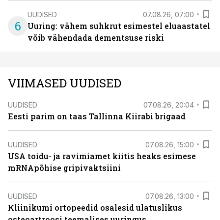
UUDISED
07.08.26, 07:00
6
Uuring: vähem suhkrut esimestel eluaastatel
võib vähendada dementsuse riski
VIIMASED UUDISED
UUDISED
07.08.26, 20:04
Eesti parim on taas Tallinna Kiirabi brigaad
UUDISED
07.08.26, 15:00
USA toidu- ja ravimiamet kiitis heaks esimese
mRNApõhise gripivaktsiini
UUDISED
07.08.26, 13:00
Kliinikumi ortopeedid osalesid ulatuslikus
osteoartroosi teemalises uuringus