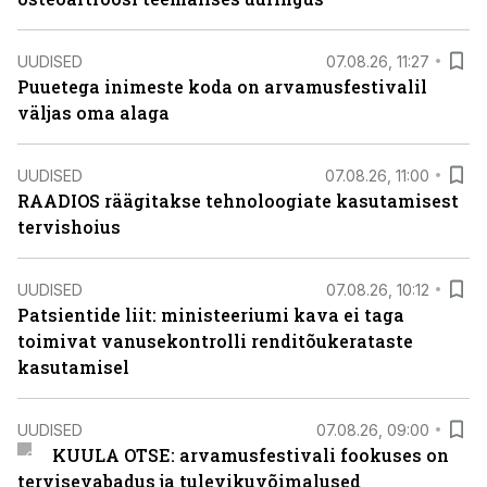
UUDISED
07.08.26, 11:27
Puuetega inimeste koda on arvamusfestivalil
väljas oma alaga
UUDISED
07.08.26, 11:00
RAADIOS räägitakse tehnoloogiate kasutamisest
tervishoius
UUDISED
07.08.26, 10:12
Patsientide liit: ministeeriumi kava ei taga
toimivat vanusekontrolli renditõukerataste
kasutamisel
UUDISED
07.08.26, 09:00
KUULA OTSE: arvamusfestivali fookuses on
tervisevabadus ja tulevikuvõimalused