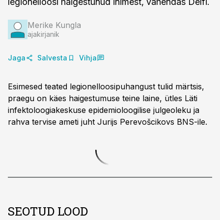
legionelloosi haigestunud inimest, vahendas Delfi.
Merike Kungla
ajakirjanik
Jaga
Salvesta
Vihja
Esimesed teated legionelloosipuhangust tulid märtsis,
praegu on käes haigestumuse teine laine, ütles Läti
infektoloogiakeskuse epidemioloogilise julgeoleku ja
rahva tervise ameti juht Jurijs Perevošcikovs BNS-ile.
SEOTUD LOOD