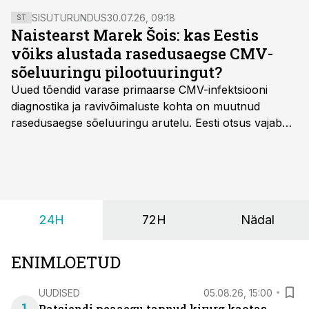
SISUTURUNDUS
30.07.26, 09:18
ST
Naistearst Marek Šois: kas Eestis
võiks alustada rasedusaegse CMV-
sõeluuringu pilootuuringut?
Uued tõendid varase primaarse CMV-infektsiooni
diagnostika ja ravivõimaluste kohta on muutnud
rasedusaegse sõeluuringu arutelu. Eesti otsus vajab
siiski kohalikke epidemioloogilisi andmeid ning
rasedusaegse ja vastsündinute sõeluuringu võrdlust,
kirjutab naistearst dr Marek Šois, kes on
spetsialiseerunud lootemeditsiinile.
24H
72H
Nädal
ENIMLOETUD
UUDISED
05.08.26, 15:00
Patsiendi peaaegu tapnud kirurg kaotas