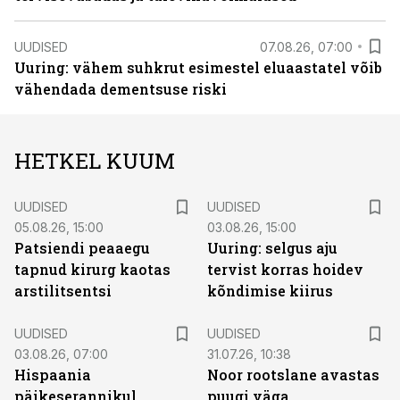
UUDISED
07.08.26, 07:00
Uuring: vähem suhkrut esimestel eluaastatel võib
vähendada dementsuse riski
HETKEL KUUM
UUDISED
UUDISED
05.08.26, 15:00
03.08.26, 15:00
Patsiendi peaaegu
Uuring: selgus aju
tapnud kirurg kaotas
tervist korras hoidev
arstilitsentsi
kõndimise kiirus
UUDISED
UUDISED
03.08.26, 07:00
31.07.26, 10:38
Hispaania
Noor rootslane avastas
päikeserannikul
puugi väga