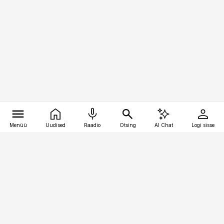
Menüü
Uudised
Raadio
Otsing
AI Chat
Logi sisse
Vana-Lõuna 39/1, 19094 Tallinn
(+372) 667 0111
meditsiiniuudised@aripaev.ee
Tellimisega seotud küsimused: