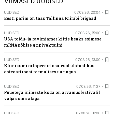
VIIMASED UUDISED
UUDISED
07.08.26, 20:04
Eesti parim on taas Tallinna Kiirabi brigaad
UUDISED
07.08.26, 15:00
USA toidu- ja ravimiamet kiitis heaks esimese
mRNApõhise gripivaktsiini
UUDISED
07.08.26, 13:00
Kliinikumi ortopeedid osalesid ulatuslikus
osteoartroosi teemalises uuringus
UUDISED
07.08.26, 11:27
Puuetega inimeste koda on arvamusfestivalil
väljas oma alaga
UUDISED
07.08.26, 11:00