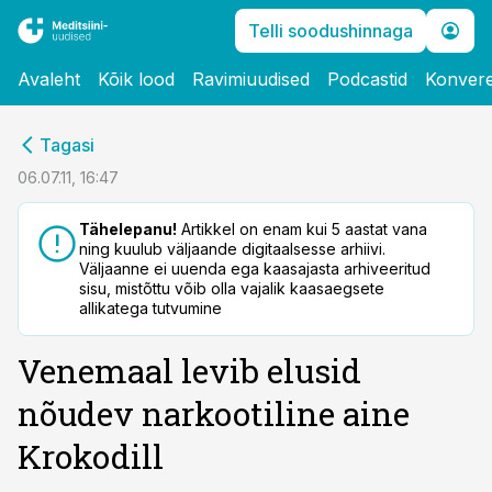
Telli soodushinnaga
Avaleht
Kõik lood
Ravimiuudised
Podcastid
Konvere
cebook
Tagasi
Twitter)
06.07.11, 16:47
kedIn
Tähelepanu!
Artikkel on enam kui 5 aastat vana
ning kuulub väljaande digitaalsesse arhiivi.
ail
Väljaanne ei uuenda ega kaasajasta arhiveeritud
sisu, mistõttu võib olla vajalik kaasaegsete
k
allikatega tutvumine
Venemaal levib elusid
nõudev narkootiline aine
Krokodill