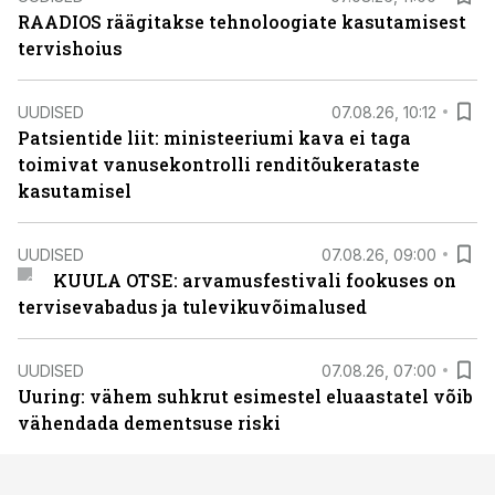
RAADIOS räägitakse tehnoloogiate kasutamisest
tervishoius
UUDISED
07.08.26, 10:12
Patsientide liit: ministeeriumi kava ei taga
toimivat vanusekontrolli renditõukerataste
kasutamisel
UUDISED
07.08.26, 09:00
KUULA OTSE: arvamusfestivali fookuses on
tervisevabadus ja tulevikuvõimalused
UUDISED
07.08.26, 07:00
Uuring: vähem suhkrut esimestel eluaastatel võib
vähendada dementsuse riski