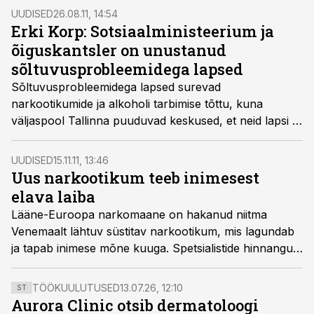
UUDISED
26.08.11, 14:54
Erki Korp: Sotsiaalministeerium ja
õiguskantsler on unustanud
sõltuvusprobleemidega lapsed
Sõltuvusprobleemidega lapsed surevad
narkootikumide ja alkoholi tarbimise tõttu, kuna
väljaspool Tallinna puuduvad keskused, et neid lapsi ja
noori aidata.
UUDISED
15.11.11, 13:46
Uus narkootikum teeb inimesest
elava laiba
Lääne-Euroopa narkomaane on hakanud niitma
Venemaalt lähtuv süstitav narkootikum, mis lagundab
ja tapab inimese mõne kuuga. Spetsialistide hinnangul
pole see Krokodilli hüüdnime kandev
sünteesmõnuaine Eestisse veel jõudnud, kirjutas
TÖÖKUULUTUSED
13.07.26, 12:10
ST
Õhtuleht.
Aurora Clinic otsib dermatoloogi