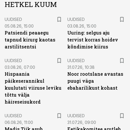
HETKEL KUUM
UUDISED
UUDISED
05.08.26, 15:00
03.08.26, 15:00
Patsiendi peaaegu
Uuring: selgus aju
tapnud kirurg kaotas
tervist korras hoidev
arstilitsentsi
kõndimise kiirus
UUDISED
UUDISED
03.08.26, 07:00
31.07.26, 10:38
Hispaania
Noor rootslane avastas
päikeserannikul
puugi väga
kuulutati viiruse leviku
ebaharilikust kohast
tõttu välja
häireseisukord
UUDISED
UUDISED
06.08.26, 11:00
31.07.26, 09:00
Madis Tiik asub
Eetikakomitee arutleb