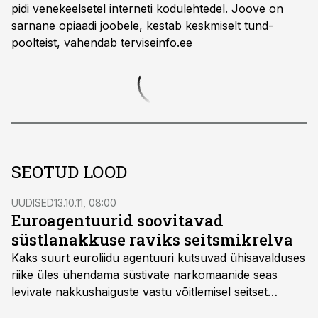
pidi venekeelsetel interneti kodulehtedel. Joove on
sarnane opiaadi joobele, kestab keskmiselt tund-
poolteist, vahendab terviseinfo.ee
SEOTUD LOOD
UUDISED
13.10.11, 08:00
Euroagentuurid soovitavad
süstlanakkuse raviks seitsmikrelva
Kaks suurt euroliidu agentuuri kutsuvad ühisavalduses
riike üles ühendama süstivate narkomaanide seas
levivate nakkushaiguste vastu võitlemisel seitset
«relva», kirjutas Tarbija24.