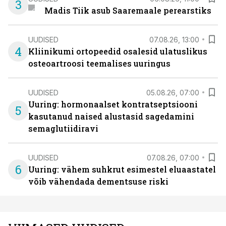
3
Madis Tiik asub Saaremaale perearstiks
UUDISED
07.08.26, 13:00
4
Kliinikumi ortopeedid osalesid ulatuslikus
osteoartroosi teemalises uuringus
UUDISED
05.08.26, 07:00
Uuring: hormonaalset kontratseptsiooni
5
kasutanud naised alustasid sagedamini
semaglutiidiravi
UUDISED
07.08.26, 07:00
6
Uuring: vähem suhkrut esimestel eluaastatel
võib vähendada dementsuse riski