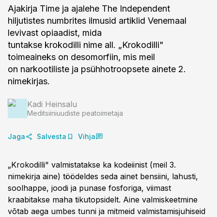
Ajakirja Time ja ajalehe The Independent
hiljutistes numbrites ilmusid artiklid Venemaal
levivast opiaadist, mida
tuntakse krokodilli nime all. „Krokodilli"
toimeaineks on desomorfiin, mis meil
on narkootiliste ja psühhotroopsete ainete 2.
nimekirjas.
Kadi Heinsalu
Meditsiiniuudiste peatoimetaja
Jaga
Salvesta
Vihja
„Krokodilli" valmistatakse ka kodeiinist (meil 3.
nimekirja aine) töödeldes seda ainet bensiini, lahusti,
soolhappe, joodi ja punase fosforiga, viimast
kraabitakse maha tikutopsidelt. Aine valmiskeetmine
võtab aega umbes tunni ja mitmeid valmistamisjuhiseid