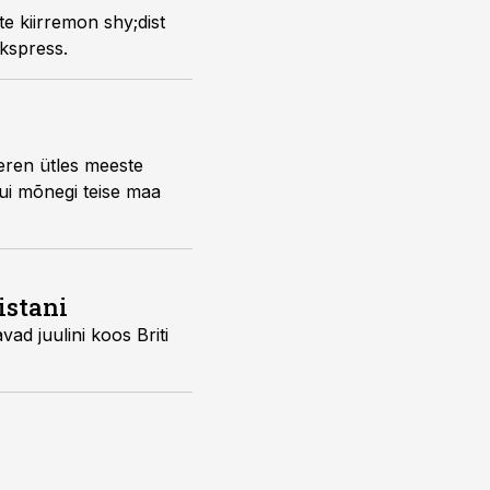
parimas traumahaiglas Camp Bastioni sõjaväebaasis, kirjutab Eesti Ekspress.
istani