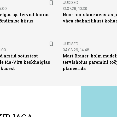
UUDISED
5:00
31.07.26, 10:38
elgus aju tervist korras
Noor rootslane avastas 
õndimise kiirus
väga ebaharilikust koha
UUDISED
1:00
04.08.26, 14:48
d arstid ootustest
Mart Brauer: kolm mudeli
le Ida-Viru keskhaiglas
tervishoius paremini töö
kkusest
planeerida
KIRJAGA