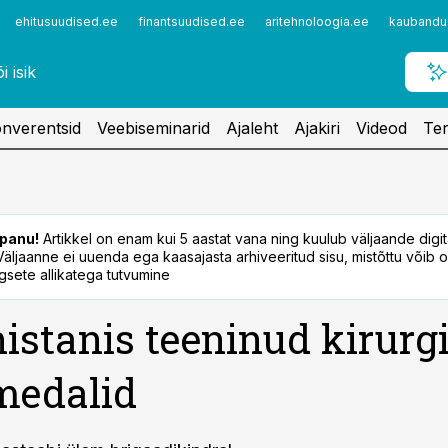
ehitusuudised.ee
finantsuudised.ee
aritehnoloogia.ee
kaubandu
nverentsid
Veebiseminarid
Ajaleht
Ajakiri
Videod
Ter
panu!
Artikkel on enam kui 5 aastat vana ning kuulub väljaande digi
. Väljaanne ei uuenda ega kaasajasta arhiveeritud sisu, mistõttu võib ol
sete allikatega tutvumine
istanis teeninud kirurg
medalid