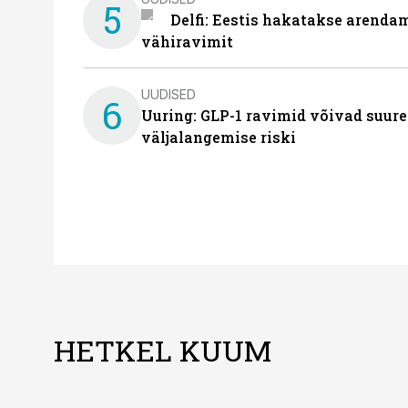
5
Delfi: Eestis hakatakse arenda
vähiravimit
UUDISED
6
Uuring: GLP-1 ravimid võivad suure
väljalangemise riski
HETKEL KUUM