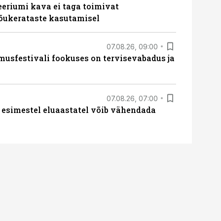
teeriumi kava ei taga toimivat
tõukerataste kasutamisel
07.08.26, 09:00
sfestivali fookuses on tervisevabadus ja
07.08.26, 07:00
 esimestel eluaastatel võib vähendada