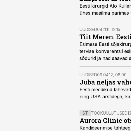
Eesti kirurgid Alo Kuller shy;kann, Lauri Kõrgvee ja Jaan T
UUDISED
04.11.11, 12:15
Tiit Meren: Eest
Esimese Eesti sõjakirurgina Lõuna-Afganistani Helmandi provintsis töötanud Tiit Me
tervise konverentsil esinedes, et Eesti mehed on sõjaks paremini ette valmistatud kui mõnegi teise maa
sõdurid ja nad saavad s
UUDISED
09.04.12, 08:00
Juba neljas vahe
Eesti meedikud lähevad taas Afganistani Camp Bastioni välih
ning USA arstidega
ST
TÖÖKUULUTUSED
13
Aurora Clinic ot
Kandideerimise tähtaeg