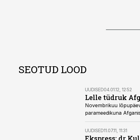
SEOTUD LOOD
UUDISED
04.01.12, 12:52
Lelle tüdruk Afg
Novembrikuu lõpupäevil saabus omaste rõõmuks koju Lelle t
UUDISED
11.07.11, 11:31
Ekspress: dr Ku