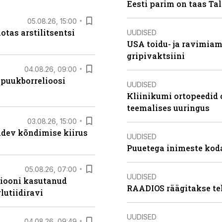
Eesti parim on taas Tal
05.08.26, 15:00
otas arstilitsentsi
UUDISED
USA toidu- ja ravimia
gripivaktsiini
04.08.26, 09:00
 puukborrelioosi
UUDISED
Kliinikumi ortopeedid 
teemalises uuringus
03.08.26, 15:00
oidev kõndimise kiirus
UUDISED
Puuetega inimeste koda
05.08.26, 07:00
UUDISED
siooni kasutanud
RAADIOS räägitakse te
lutiidiravi
UUDISED
04.08.26, 09:49