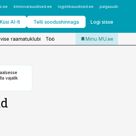
Iseteenindus
s.ee
kinnisvarauudised.ee
logistikauudised.ee
palgauudised.ee
Telli Meditsiiniuudised
Küsi AI-lt
Telli soodushinnaga
Logi sisse
vise raamatuklubi
Töö
Minu MU.ee
taalsesse
la vajalik
id