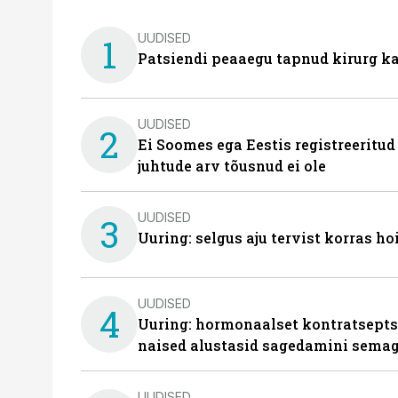
UUDISED
1
Patsiendi peaaegu tapnud kirurg ka
UUDISED
2
Ei Soomes ega Eestis registreeritud
juhtude arv tõusnud ei ole
UUDISED
3
Uuring: selgus aju tervist korras h
UUDISED
4
Uuring: hormonaalset kontratsept
naised alustasid sagedamini semag
UUDISED