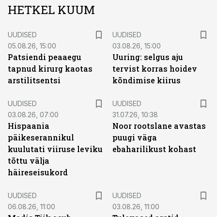
HETKEL KUUM
UUDISED
UUDISED
05.08.26, 15:00
03.08.26, 15:00
Patsiendi peaaegu
Uuring: selgus aju
tapnud kirurg kaotas
tervist korras hoidev
arstilitsentsi
kõndimise kiirus
UUDISED
UUDISED
03.08.26, 07:00
31.07.26, 10:38
Hispaania
Noor rootslane avastas
päikeserannikul
puugi väga
kuulutati viiruse leviku
ebaharilikust kohast
tõttu välja
häireseisukord
UUDISED
UUDISED
06.08.26, 11:00
03.08.26, 11:00