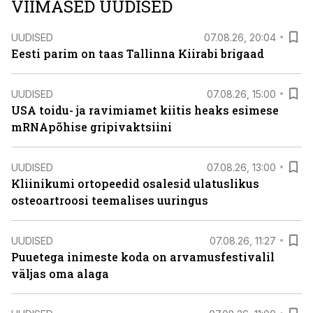
VIIMASED UUDISED
UUDISED
07.08.26, 20:04
Eesti parim on taas Tallinna Kiirabi brigaad
UUDISED
07.08.26, 15:00
USA toidu- ja ravimiamet kiitis heaks esimese
mRNApõhise gripivaktsiini
UUDISED
07.08.26, 13:00
Kliinikumi ortopeedid osalesid ulatuslikus
osteoartroosi teemalises uuringus
UUDISED
07.08.26, 11:27
Puuetega inimeste koda on arvamusfestivalil
väljas oma alaga