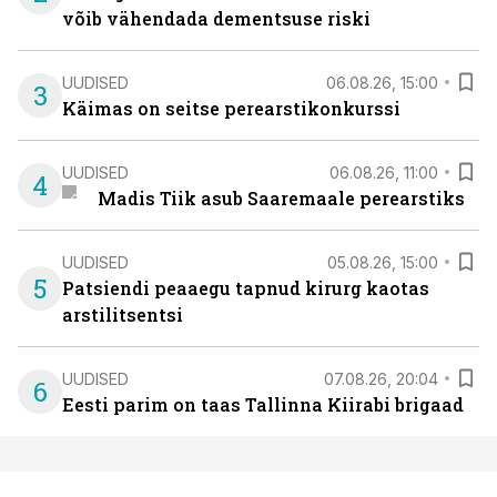
võib vähendada dementsuse riski
UUDISED
06.08.26, 15:00
3
Käimas on seitse perearstikonkurssi
UUDISED
06.08.26, 11:00
4
Madis Tiik asub Saaremaale perearstiks
UUDISED
05.08.26, 15:00
5
Patsiendi peaaegu tapnud kirurg kaotas
arstilitsentsi
UUDISED
07.08.26, 20:04
6
Eesti parim on taas Tallinna Kiirabi brigaad