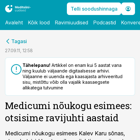
Telli soodushinnaga
Avaleht
Kõik lood
Ravimiuudised
Podcastid
Konvere
cebook
Tagasi
Twitter)
27.09.11, 12:58
kedIn
Tähelepanu!
Artikkel on enam kui 5 aastat vana
ning kuulub väljaande digitaalsesse arhiivi.
ail
Väljaanne ei uuenda ega kaasajasta arhiveeritud
sisu, mistõttu võib olla vajalik kaasaegsete
k
allikatega tutvumine
Medicumi nõukogu esimees:
otsisime ravijuhti aastaid
Medicumi nõukogu esimees Kalev Karu sõnas,