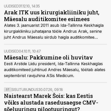
UUDISED
31.12.10, 14:35
Arak ITK uus kirurgiakliiniku juht,
Mäesalu auditikomitee esimees
Alates 3. jaanuarist 2011 asub Ida-Tallinna Keskhaigla
kirurgiakliiniku juhatajana tööle Andrus Arak, senine
juht Andrus Mäesalu siirdub haigla auditikomitee
esimeheks, teatas haigla.
UUDISED
04.10.11, 10:47
Mäesalu: Pakkumine oli huvitav
Eesti Arstide Liidu president, Ida-Tallinna Keskhaiglas
auditikomiteed juhtinud Andres Mäesalu, töötab alates
septembrist ravijuhina ASis Medicum.
SISUTURUNDUS
30.07.26, 09:18
ST
Naistearst Marek Šois: kas Eestis
võiks alustada rasedusaegse CMV-
sõeluuringu pilootuuringut?