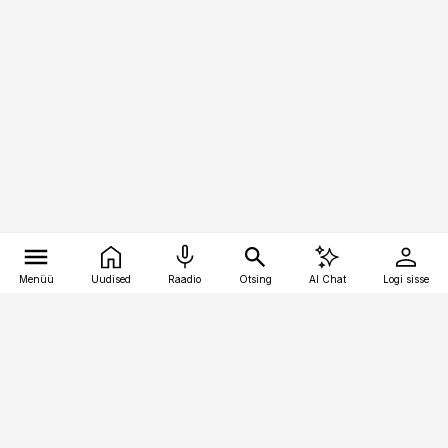
Menüü
Uudised
Raadio
Otsing
AI Chat
Logi sisse
Vana-Lõuna 39/1, 19094 Tallinn
(+372) 667 0111
meditsiiniuudised@aripaev.ee