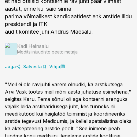
et nad otsisid kontsernile ravijuhti paar viimast
aastat, enne kui said sinna
parima võimalikest kandidaatidest ehk arstide liidu
presidendi ja ITK
auditikomitee juhi Andrus Mäesalu.
Kadi Heinsalu
Meditsiiniuudiste peatoimetaja
Jaga
Salvesta
Vihja
"Meil ei ole ravijuhti varem olnudki, ka arstikutsega
Arvi Vask töötas meil mõni aasta juhatuse esimehena,"
selgitas Karu. Tema sõnul oli aga kontserni arenguks
vajalik leida arstiharidusega juht, kes tunneks nii
meedikutööd kui haiglatöö toimimist ja koordineeriks
arstide tegevust Medicumis, ja kellel spetsialistina oleks
ka aktsepteering arstide poolt. "See inimene peab
tundma kogu meditsiini, tegelema arstide koolituse,