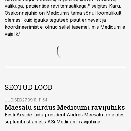
valikuga, patsientide ravi temaatikaga," selgitas Karu.
Osakonnajuhid on Medicumis tema sõnul loomulikult
olemas, kuid igaüks tegutseb pisut erinevalt ja
koordineerimist ei olnud sellel tasemel, mis Medicumile
vajalik.'
SEOTUD LOOD
UUDISED
27.09.11, 11:54
Mäesalu siirdus Medicumi ravijuhiks
Eesti Arstide Liidu president Andres Mäesalu on alates
septembrist ametis ASi Medicumi ravijuhina.