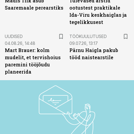
Madis Tiik asub
Tulevased arstid
Saaremaale perearstiks
ootustest praktikale
Ida-Viru keskhaiglas ja
tegelikkusest
ST
UUDISED
TÖÖKUULUTUSED
04.08.26, 14:48
09.07.26, 13:17
Mart Brauer: kolm
Pärnu Haigla pakub
mudelit, et tervishoius
tööd naistearstile
paremini tööjõudu
planeerida