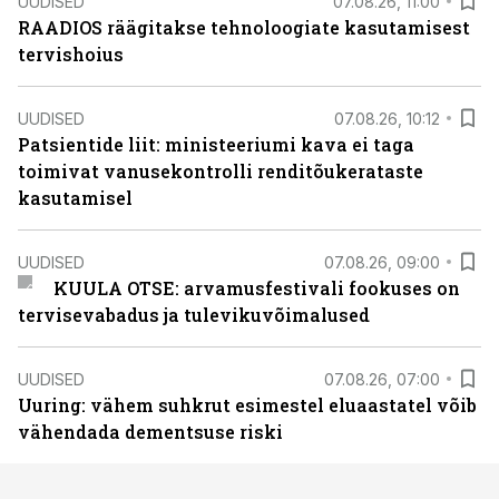
UUDISED
07.08.26, 11:00
RAADIOS räägitakse tehnoloogiate kasutamisest
tervishoius
UUDISED
07.08.26, 10:12
Patsientide liit: ministeeriumi kava ei taga
toimivat vanusekontrolli renditõukerataste
kasutamisel
UUDISED
07.08.26, 09:00
KUULA OTSE: arvamusfestivali fookuses on
tervisevabadus ja tulevikuvõimalused
UUDISED
07.08.26, 07:00
Uuring: vähem suhkrut esimestel eluaastatel võib
vähendada dementsuse riski