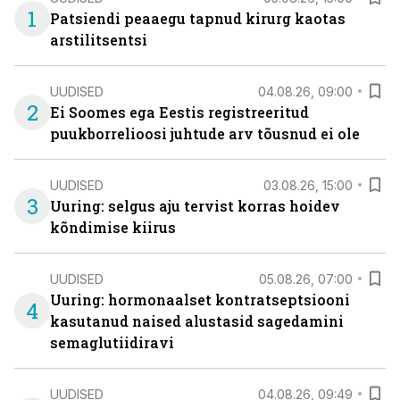
1
Patsiendi peaaegu tapnud kirurg kaotas
arstilitsentsi
UUDISED
04.08.26, 09:00
2
Ei Soomes ega Eestis registreeritud
puukborrelioosi juhtude arv tõusnud ei ole
UUDISED
03.08.26, 15:00
3
Uuring: selgus aju tervist korras hoidev
kõndimise kiirus
UUDISED
05.08.26, 07:00
Uuring: hormonaalset kontratseptsiooni
4
kasutanud naised alustasid sagedamini
semaglutiidiravi
UUDISED
04.08.26, 09:49