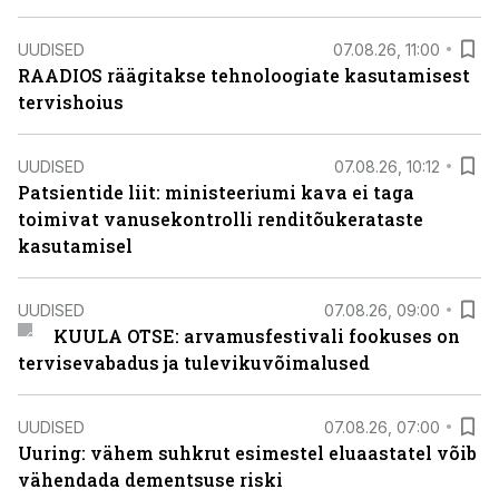
UUDISED
07.08.26, 11:00
RAADIOS räägitakse tehnoloogiate kasutamisest
tervishoius
UUDISED
07.08.26, 10:12
Patsientide liit: ministeeriumi kava ei taga
toimivat vanusekontrolli renditõukerataste
kasutamisel
UUDISED
07.08.26, 09:00
KUULA OTSE: arvamusfestivali fookuses on
tervisevabadus ja tulevikuvõimalused
UUDISED
07.08.26, 07:00
Uuring: vähem suhkrut esimestel eluaastatel võib
vähendada dementsuse riski