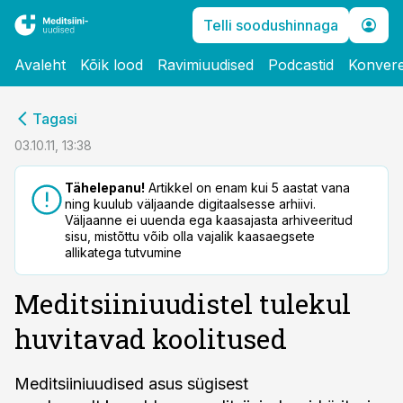
Telli soodushinnaga
Avaleht
Kõik lood
Ravimiuudised
Podcastid
Konvere
cebook
Tagasi
Twitter)
03.10.11, 13:38
kedIn
Tähelepanu!
Artikkel on enam kui 5 aastat vana
ning kuulub väljaande digitaalsesse arhiivi.
ail
Väljaanne ei uuenda ega kaasajasta arhiveeritud
sisu, mistõttu võib olla vajalik kaasaegsete
k
allikatega tutvumine
Meditsiiniuudistel tulekul
huvitavad koolitused
Meditsiiniuudised asus sügisest