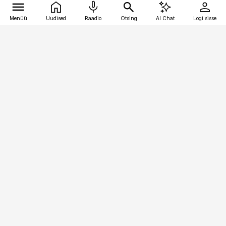
Menüü
Uudised
Raadio
Otsing
AI Chat
Logi sisse
Vana-Lõuna 39/1, 19094 Tallinn
(+372) 667 0111
meditsiiniuudised@aripaev.ee
Tellimisega seotud küsimused:
tellimiskeskus@aripaev.ee
Telli
Reklaam
Firmast
Sisu kasutamisõigused
Ajakirjaniku
eetikakoodeks
Üldtingimused
Privaatsustingimused