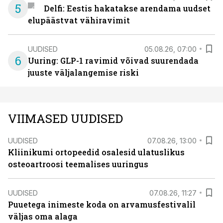
5
Delfi: Eestis hakatakse arendama uudset
elupäästvat vähiravimit
UUDISED
05.08.26, 07:00
6
Uuring: GLP-1 ravimid võivad suurendada
juuste väljalangemise riski
VIIMASED UUDISED
UUDISED
07.08.26, 13:00
Kliinikumi ortopeedid osalesid ulatuslikus
osteoartroosi teemalises uuringus
UUDISED
07.08.26, 11:27
Puuetega inimeste koda on arvamusfestivalil
väljas oma alaga