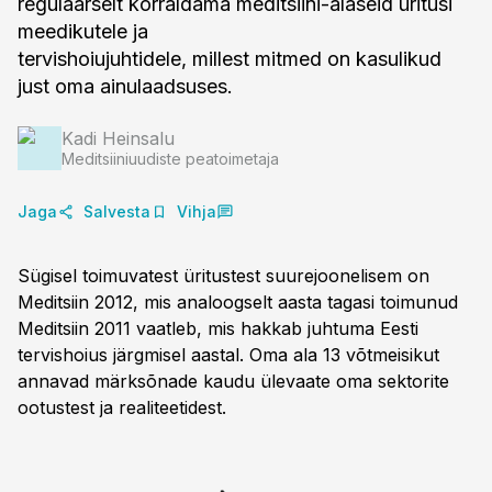
regulaarselt korraldama meditsiini-alaseid üritusi
meedikutele ja
tervishoiujuhtidele, millest mitmed on kasulikud
just oma ainulaadsuses.
Kadi Heinsalu
Meditsiiniuudiste peatoimetaja
Jaga
Salvesta
Vihja
Sügisel toimuvatest üritustest suurejoonelisem on
Meditsiin 2012, mis analoogselt aasta tagasi toimunud
Meditsiin 2011 vaatleb, mis hakkab juhtuma Eesti
tervishoius järgmisel aastal. Oma ala 13 võtmeisikut
annavad märksõnade kaudu ülevaate oma sektorite
ootustest ja realiteetidest.