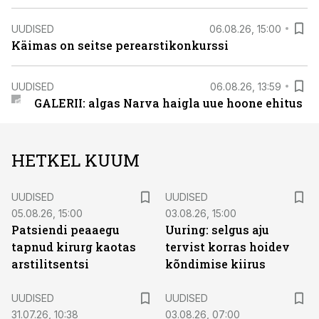
UUDISED
06.08.26, 15:00
Käimas on seitse perearstikonkurssi
UUDISED
06.08.26, 13:59
GALERII: algas Narva haigla uue hoone ehitus
HETKEL KUUM
UUDISED
UUDISED
05.08.26, 15:00
03.08.26, 15:00
Patsiendi peaaegu
Uuring: selgus aju
tapnud kirurg kaotas
tervist korras hoidev
arstilitsentsi
kõndimise kiirus
UUDISED
UUDISED
31.07.26, 10:38
03.08.26, 07:00