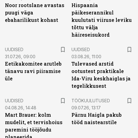
Noor rootslane avastas
Hispaania
puugi väga
päikeserannikul
ebaharilikust kohast
kuulutati viiruse leviku
tõttu välja
häireseisukord
UUDISED
UUDISED
31.07.26, 09:00
03.08.26, 11:00
Eetikakomitee arutleb
Tulevased arstid
tänavu ravi piiramise
ootustest praktikale
üle
Ida-Viru keskhaiglas ja
tegelikkusest
ST
UUDISED
TÖÖKUULUTUSED
04.08.26, 14:48
09.07.26, 13:17
Mart Brauer: kolm
Pärnu Haigla pakub
mudelit, et tervishoius
tööd naistearstile
paremini tööjõudu
planeerida