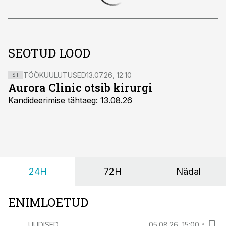
SEOTUD LOOD
TÖÖKUULUTUSED
13.07.26, 12:10
ST
Aurora Clinic otsib kirurgi
Kandideerimise tähtaeg: 13.08.26
24H
72H
Nädal
ENIMLOETUD
UUDISED
05.08.26, 15:00