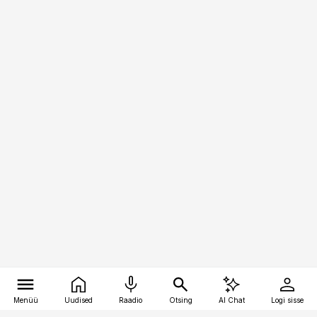
Menüü
Uudised
Raadio
Otsing
AI Chat
Logi sisse