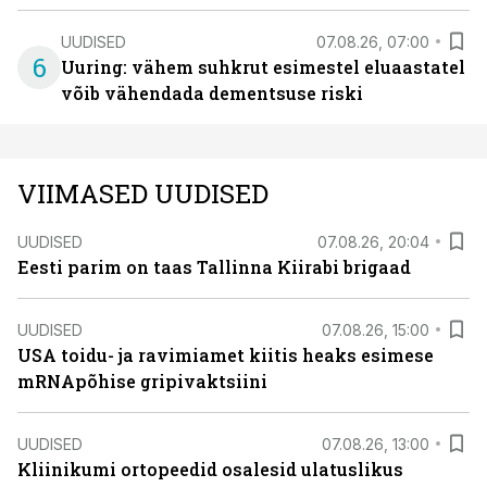
UUDISED
07.08.26, 07:00
6
Uuring: vähem suhkrut esimestel eluaastatel
võib vähendada dementsuse riski
VIIMASED UUDISED
UUDISED
07.08.26, 20:04
Eesti parim on taas Tallinna Kiirabi brigaad
UUDISED
07.08.26, 15:00
USA toidu- ja ravimiamet kiitis heaks esimese
mRNApõhise gripivaktsiini
UUDISED
07.08.26, 13:00
Kliinikumi ortopeedid osalesid ulatuslikus