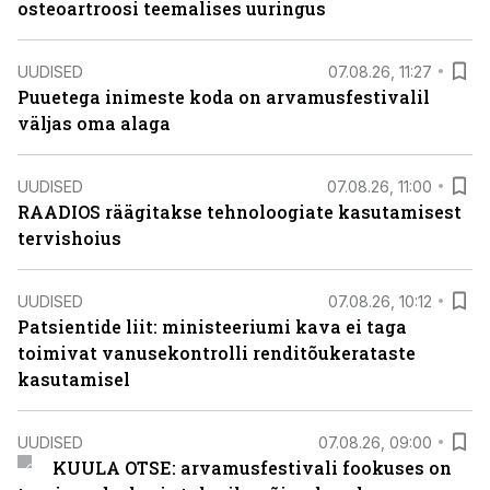
osteoartroosi teemalises uuringus
UUDISED
07.08.26, 11:27
Puuetega inimeste koda on arvamusfestivalil
väljas oma alaga
UUDISED
07.08.26, 11:00
RAADIOS räägitakse tehnoloogiate kasutamisest
tervishoius
UUDISED
07.08.26, 10:12
Patsientide liit: ministeeriumi kava ei taga
toimivat vanusekontrolli renditõukerataste
kasutamisel
UUDISED
07.08.26, 09:00
KUULA OTSE: arvamusfestivali fookuses on