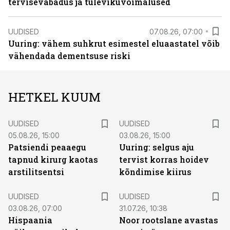
tervisevabadus ja tulevikuvõimalused
UUDISED
07.08.26, 07:00
Uuring: vähem suhkrut esimestel eluaastatel võib
vähendada dementsuse riski
HETKEL KUUM
UUDISED
UUDISED
05.08.26, 15:00
03.08.26, 15:00
Patsiendi peaaegu
Uuring: selgus aju
tapnud kirurg kaotas
tervist korras hoidev
arstilitsentsi
kõndimise kiirus
UUDISED
UUDISED
03.08.26, 07:00
31.07.26, 10:38
Hispaania
Noor rootslane avastas