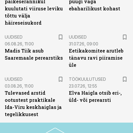
päikeserannikul
puugi väga
kuulutati viiruse leviku
ebaharilikust kohast
tõttu välja
häireseisukord
UUDISED
UUDISED
06.08.26, 11:00
31.07.26, 09:00
Madis Tiik asub
Eetikakomitee arutleb
Saaremaale perearstiks
tänavu ravi piiramise
üle
ST
UUDISED
TÖÖKUULUTUSED
03.08.26, 11:00
23.07.26, 12:55
Tulevased arstid
Elva Haigla otsib eri-,
ootustest praktikale
üld- või perearsti
Ida-Viru keskhaiglas ja
tegelikkusest