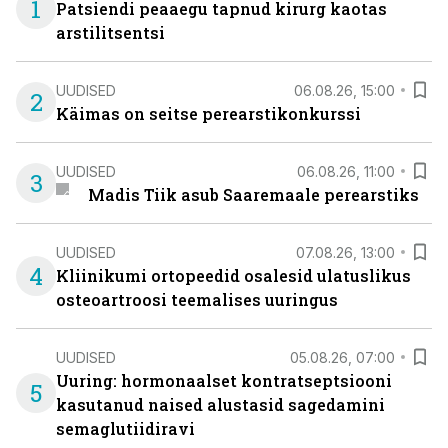
1
Patsiendi peaaegu tapnud kirurg kaotas
arstilitsentsi
UUDISED
06.08.26, 15:00
2
Käimas on seitse perearstikonkurssi
UUDISED
06.08.26, 11:00
3
Madis Tiik asub Saaremaale perearstiks
UUDISED
07.08.26, 13:00
4
Kliinikumi ortopeedid osalesid ulatuslikus
osteoartroosi teemalises uuringus
UUDISED
05.08.26, 07:00
Uuring: hormonaalset kontratseptsiooni
5
kasutanud naised alustasid sagedamini
semaglutiidiravi