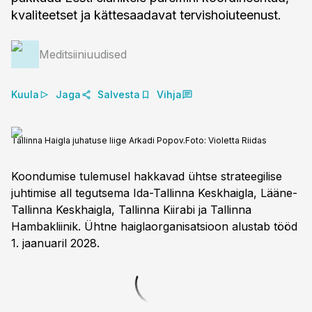
kvaliteetset ja kättesaadavat tervishoiuteenust.
Meditsiiniuudised
Kuula
Jaga
Salvesta
Vihja
Tallinna Haigla juhatuse liige Arkadi Popov.
Foto:
Violetta Riidas
Koondumise tulemusel hakkavad ühtse strateegilise
juhtimise all tegutsema Ida-Tallinna Keskhaigla, Lääne-
Tallinna Keskhaigla, Tallinna Kiirabi ja Tallinna
Hambakliinik. Ühtne haiglaorganisatsioon alustab tööd
1. jaanuaril 2028.