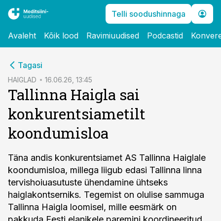
Telli soodushinnaga
Avaleht
Kõik lood
Ravimiuudised
Podcastid
Konvere
cebook
Tagasi
Twitter)
HAIGLAD
16.06.26, 13:45
Tallinna Haigla sai
kedIn
konkurentsiametilt
ail
koondumisloa
k
Täna andis konkurentsiamet AS Tallinna Haiglale
koondumisloa, millega liigub edasi Tallinna linna
tervishoiuasutuste ühendamine ühtseks
haiglakontserniks. Tegemist on olulise sammuga
Tallinna Haigla loomisel, mille eesmärk on
pakkuda Eesti elanikele paremini koordineeritud,