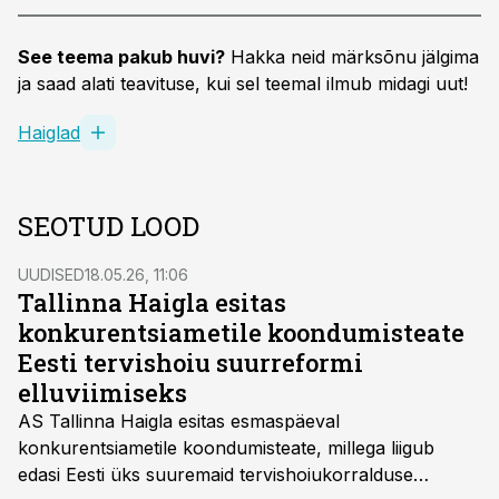
See teema pakub huvi?
Hakka neid märksõnu jälgima
ja saad alati teavituse, kui sel teemal ilmub midagi uut!
Haiglad
SEOTUD LOOD
UUDISED
18.05.26, 11:06
Tallinna Haigla esitas
konkurentsiametile koondumisteate
Eesti tervishoiu suurreformi
elluviimiseks
AS Tallinna Haigla esitas esmaspäeval
konkurentsiametile koondumisteate, millega liigub
edasi Eesti üks suuremaid tervishoiukorralduse