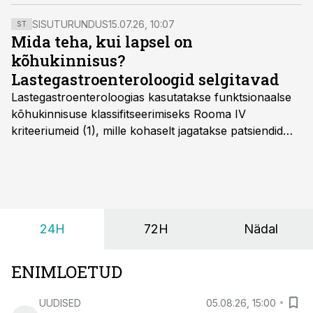
reforme. Koondumise eesmärk on viia Tallinna linna
tervishoiuasutused ühtse strateegilise juhtimise alla
SISUTURUNDUS
15.07.26, 10:07
ST
ning parandada patsientide ligipääsu eriarstiabile.
Mida teha, kui lapsel on
kõhukinnisus?
Lastegastroenteroloogid selgitavad
Lastegastroenteroloogias kasutatakse funktsionaalse
kõhukinnisuse klassifitseerimiseks Rooma IV
kriteeriumeid (1), mille kohaselt jagatakse patsiendid
kahte rühma: lapsed alates sünnist kuni nelja-
aastaseks saamiseni ja üle nelja-aastased lapsed.
24H
72H
Nädal
ENIMLOETUD
UUDISED
05.08.26, 15:00