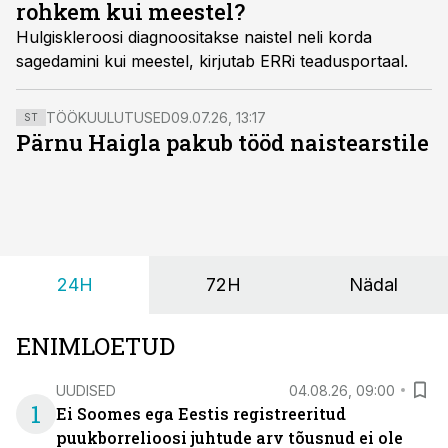
rohkem kui meestel?
Hulgiskleroosi diagnoositakse naistel neli korda
sagedamini kui meestel, kirjutab ERRi teadusportaal.
TÖÖKUULUTUSED
09.07.26, 13:17
ST
Pärnu Haigla pakub tööd naistearstile
24H
72H
Nädal
ENIMLOETUD
UUDISED
04.08.26, 09:00
1
Ei Soomes ega Eestis registreeritud
puukborrelioosi juhtude arv tõusnud ei ole