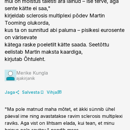
mul on mõistus täiesti ära läinud – ise terve, aga
sente kätte ei saa,"
kirjeldab sclerosis multiplexi põdev Martin
Tooming olukorda,
kus ta on sunnitud abi paluma – pisikesi eurosente
on värisevate
kätega raske poeletilt kätte saada. Seetõttu
eelistab Martin maksta kaardiga,
kirjutab Õhtuleht.
Merike Kungla
ajakirjanik
Jaga
Salvesta
Vihja
"Ma pole matnud maha mõtet, et äkki sünnib ühel
päeval ime ning avastatakse ravim sclerosis multiplexi
raviks. Aga vist on lihtsam elada, kui tean, et minu