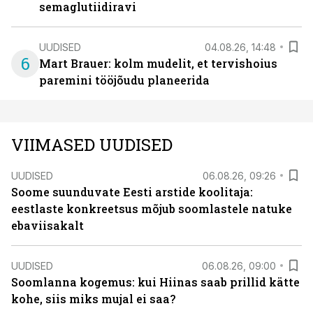
semaglutiidiravi
UUDISED
04.08.26, 14:48
6
Mart Brauer: kolm mudelit, et tervishoius
paremini tööjõudu planeerida
VIIMASED UUDISED
UUDISED
06.08.26, 09:26
Soome suunduvate Eesti arstide koolitaja:
eestlaste konkreetsus mõjub soomlastele natuke
ebaviisakalt
UUDISED
06.08.26, 09:00
Soomlanna kogemus: kui Hiinas saab prillid kätte
kohe, siis miks mujal ei saa?