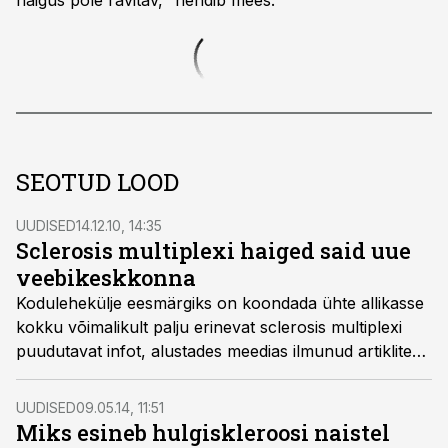
haigus pole ravitav," nendib mees.
SEOTUD LOOD
UUDISED
14.12.10, 14:35
Sclerosis multiplexi haiged said uue
veebikeskkonna
Kodulehekülje eesmärgiks on koondada ühte allikasse
kokku võimalikult palju erinevat sclerosis multiplexi
puudutavat infot, alustades meedias ilmunud artiklitega
ning lõpetades uusimate meditsiiniliste uuringute
tulemuste ja arstide nõuannetega.
UUDISED
09.05.14, 11:51
Miks esineb hulgiskleroosi naistel