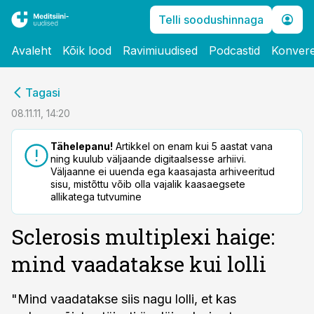
Telli soodushinnaga
Avaleht
Kõik lood
Ravimiuudised
Podcastid
Konvere
cebook
Tagasi
Twitter)
08.11.11, 14:20
kedIn
Tähelepanu!
Artikkel on enam kui 5 aastat vana
ning kuulub väljaande digitaalsesse arhiivi.
ail
Väljaanne ei uuenda ega kaasajasta arhiveeritud
sisu, mistõttu võib olla vajalik kaasaegsete
k
allikatega tutvumine
Sclerosis multiplexi haige:
mind vaadatakse kui lolli
"Mind vaadatakse siis nagu lolli, et kas