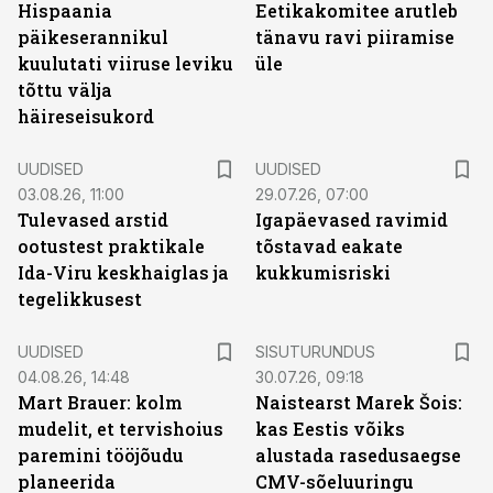
Hispaania
Eetikakomitee arutleb
päikeserannikul
tänavu ravi piiramise
kuulutati viiruse leviku
üle
tõttu välja
häireseisukord
UUDISED
UUDISED
03.08.26, 11:00
29.07.26, 07:00
Tulevased arstid
Igapäevased ravimid
ootustest praktikale
tõstavad eakate
Ida-Viru keskhaiglas ja
kukkumisriski
tegelikkusest
ST
UUDISED
SISUTURUNDUS
04.08.26, 14:48
30.07.26, 09:18
Mart Brauer: kolm
Naistearst Marek Šois:
mudelit, et tervishoius
kas Eestis võiks
paremini tööjõudu
alustada rasedusaegse
planeerida
CMV-sõeluuringu