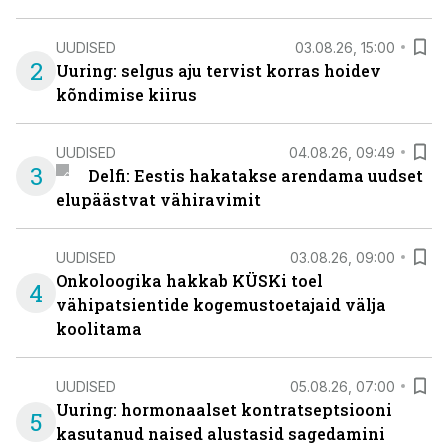
UUDISED
03.08.26, 15:00
2
Uuring: selgus aju tervist korras hoidev
kõndimise kiirus
UUDISED
04.08.26, 09:49
3
Delfi: Eestis hakatakse arendama uudset
elupäästvat vähiravimit
UUDISED
03.08.26, 09:00
Onkoloogika hakkab KÜSKi toel
4
vähipatsientide kogemustoetajaid välja
koolitama
UUDISED
05.08.26, 07:00
Uuring: hormonaalset kontratseptsiooni
5
kasutanud naised alustasid sagedamini