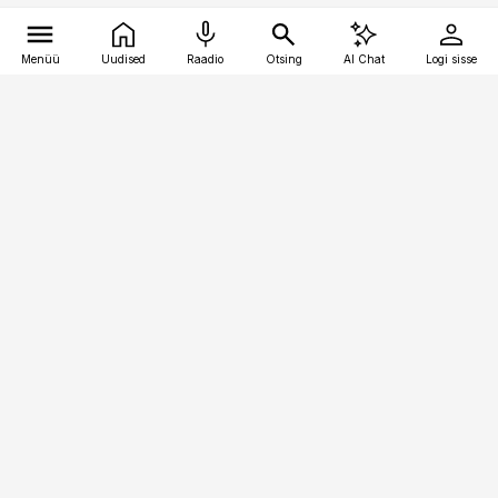
Menüü
Uudised
Raadio
Otsing
AI Chat
Logi sisse
Vana-Lõuna 39/1, 19094 Tallinn
(+372) 667 0111
meditsiiniuudised@aripaev.ee
Tellimisega seotud küsimused:
tellimiskeskus@aripaev.ee
Telli
Reklaam
Firmast
Sisu kasutamisõigused
Ajakirjaniku
eetikakoodeks
Üldtingimused
Privaatsustingimused