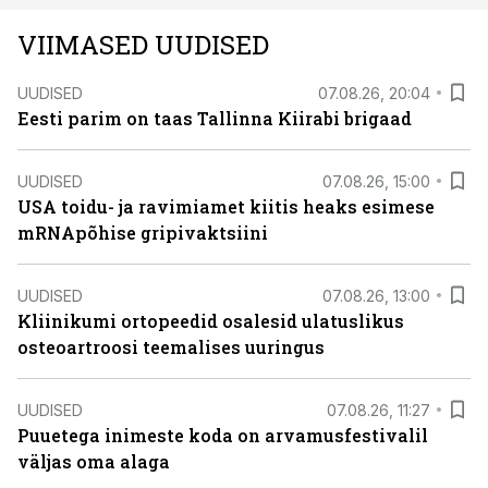
VIIMASED UUDISED
UUDISED
07.08.26, 20:04
Eesti parim on taas Tallinna Kiirabi brigaad
UUDISED
07.08.26, 15:00
USA toidu- ja ravimiamet kiitis heaks esimese
mRNApõhise gripivaktsiini
UUDISED
07.08.26, 13:00
Kliinikumi ortopeedid osalesid ulatuslikus
osteoartroosi teemalises uuringus
UUDISED
07.08.26, 11:27
Puuetega inimeste koda on arvamusfestivalil
väljas oma alaga