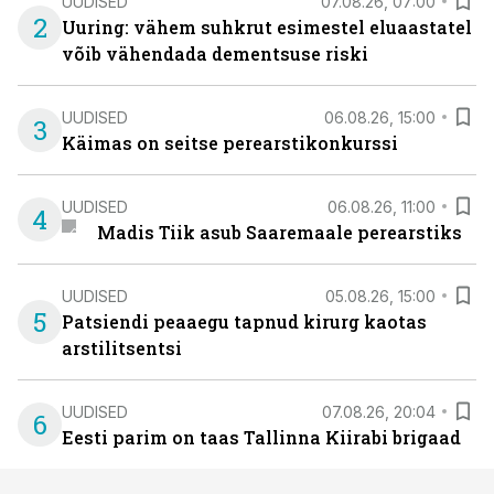
UUDISED
07.08.26, 07:00
2
Uuring: vähem suhkrut esimestel eluaastatel
võib vähendada dementsuse riski
UUDISED
06.08.26, 15:00
3
Käimas on seitse perearstikonkurssi
UUDISED
06.08.26, 11:00
4
Madis Tiik asub Saaremaale perearstiks
UUDISED
05.08.26, 15:00
5
Patsiendi peaaegu tapnud kirurg kaotas
arstilitsentsi
UUDISED
07.08.26, 20:04
6
Eesti parim on taas Tallinna Kiirabi brigaad