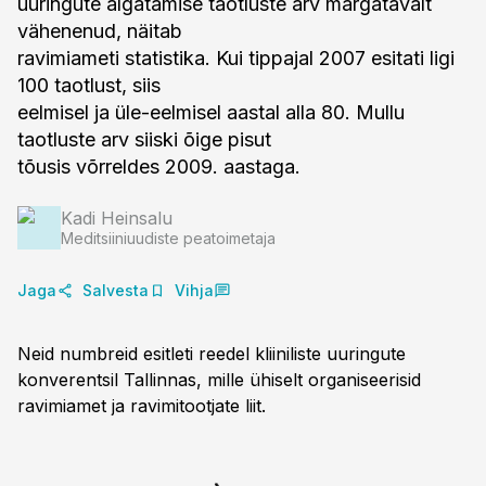
uuringute algatamise taotluste arv märgatavalt
vähenenud, näitab
ravimiameti statistika. Kui tippajal 2007 esitati ligi
100 taotlust, siis
eelmisel ja üle-eelmisel aastal alla 80. Mullu
taotluste arv siiski õige pisut
tõusis võrreldes 2009. aastaga.
Kadi Heinsalu
Meditsiiniuudiste peatoimetaja
Jaga
Salvesta
Vihja
Neid numbreid esitleti reedel kliiniliste uuringute
konverentsil Tallinnas, mille ühiselt organiseerisid
ravimiamet ja ravimitootjate liit.