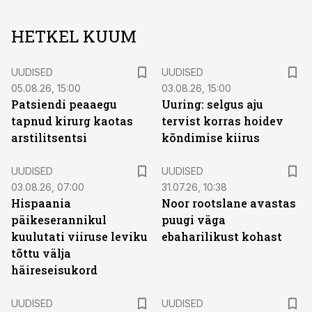
HETKEL KUUM
UUDISED
UUDISED
05.08.26, 15:00
03.08.26, 15:00
Patsiendi peaaegu
Uuring: selgus aju
tapnud kirurg kaotas
tervist korras hoidev
arstilitsentsi
kõndimise kiirus
UUDISED
UUDISED
03.08.26, 07:00
31.07.26, 10:38
Hispaania
Noor rootslane avastas
päikeserannikul
puugi väga
kuulutati viiruse leviku
ebaharilikust kohast
tõttu välja
häireseisukord
UUDISED
UUDISED