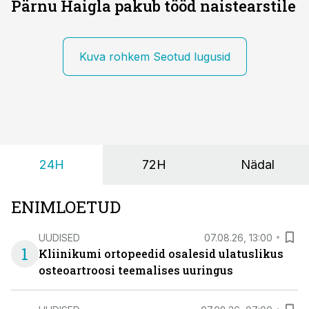
Pärnu Haigla pakub tööd naistearstile
Kuva rohkem Seotud lugusid
24H
72H
Nädal
ENIMLOETUD
UUDISED
07.08.26, 13:00
1
Kliinikumi ortopeedid osalesid ulatuslikus
osteoartroosi teemalises uuringus