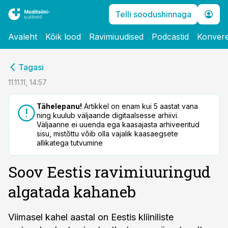
Telli soodushinnaga
Avaleht
Kõik lood
Ravimiuudised
Podcastid
Konvere
cebook
Tagasi
Twitter)
11.11.11, 14:57
kedIn
Tähelepanu!
Artikkel on enam kui 5 aastat vana
ning kuulub väljaande digitaalsesse arhiivi.
ail
Väljaanne ei uuenda ega kaasajasta arhiveeritud
sisu, mistõttu võib olla vajalik kaasaegsete
k
allikatega tutvumine
Soov Eestis ravimiuuringud
algatada kahaneb
Viimasel kahel aastal on Eestis kliiniliste