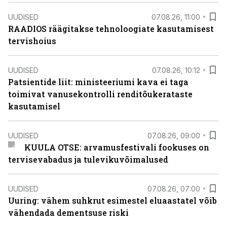
UUDISED
07.08.26, 11:00
RAADIOS räägitakse tehnoloogiate kasutamisest
tervishoius
UUDISED
07.08.26, 10:12
Patsientide liit: ministeeriumi kava ei taga
toimivat vanusekontrolli renditõukerataste
kasutamisel
UUDISED
07.08.26, 09:00
KUULA OTSE: arvamusfestivali fookuses on
tervisevabadus ja tulevikuvõimalused
UUDISED
07.08.26, 07:00
Uuring: vähem suhkrut esimestel eluaastatel võib
vähendada dementsuse riski