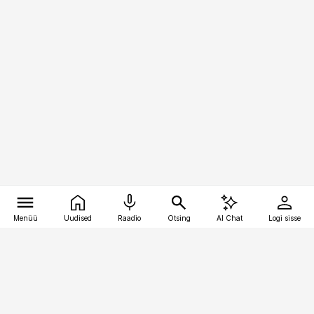
Menüü
Uudised
Raadio
Otsing
AI Chat
Logi sisse
Vana-Lõuna 39/1, 19094 Tallinn
(+372) 667 0111