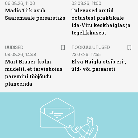
06.08.26, 11:00
03.08.26, 11:00
Madis Tiik asub
Tulevased arstid
Saaremaale perearstiks
ootustest praktikale
Ida-Viru keskhaiglas ja
tegelikkusest
ST
UUDISED
TÖÖKUULUTUSED
04.08.26, 14:48
23.07.26, 12:55
Mart Brauer: kolm
Elva Haigla otsib eri-,
mudelit, et tervishoius
üld- või perearsti
paremini tööjõudu
planeerida