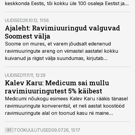
keskkonda Eestis, tõi kokku üle 100 osaleja Eestist ja
lähiriikidest.
UUDISED
26.10.12, 11:56
Ajaleht: Ravimiuuringud valguvad
Soomest välja
Soome on mures, et varem jõudsalt edenenud
ravimiuuringute areng on viimastel aastatel kokku
kuivanud ja riigist välja suundumas, kirjutab
Kauppalehti.
UUDISED
11.11.11, 12:29
Kalev Karu: Medicum sai mullu
ravimiuuringutest 5% käibest
Medicumi nõukogu esimees Kalev Karu rääkis tänasel
ravimiuuringute konverentsil, et neli aastat koostööd
ravimiuuringute alal on toonud kasu nii maine
tõstmisel, käibe suurendamisel kui ka üldise
ravikvaliteedi tõstmisel. Mullu kasvatas see kontserni
TÖÖKUULUTUSED
09.07.26, 13:17
ST
käivet 5%.