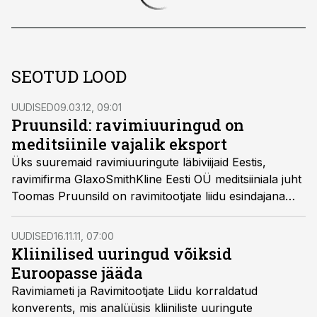
SEOTUD LOOD
UUDISED
09.03.12, 09:01
Pruunsild: ravimiuuringud on
meditsiinile vajalik eksport
Üks suuremaid ravimiuuringute läbiviijaid Eestis,
ravimifirma GlaxoSmithKline Eesti OÜ meditsiiniala juht
Toomas Pruunsild on ravimitootjate liidu esindajana
korraldamas olulisi kohtumisi ravimiuuringute kui
ekspordiartikli tähtsuse rõhutamiseks.
UUDISED
16.11.11, 07:00
Kliinilised uuringud võiksid
Euroopasse jääda
Ravimiameti ja Ravimitootjate Liidu korraldatud
konverents, mis analüüsis kliiniliste uuringute