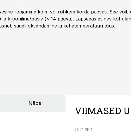
vesine roojamine kolm või rohkem korda päevas. See võib o
) ja krooniline/püsiv (> 14 päeva). Lapseeas esinev kõhulaht
kaasneb sageli oksendamine ja kehatemperatuuri tõus.
Nädal
VIIMASED U
UUDISED