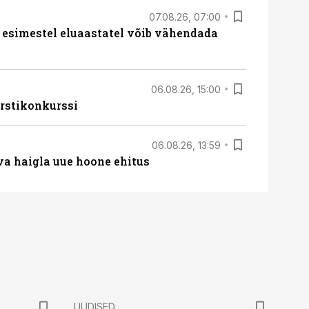
07.08.26, 07:00
 esimestel eluaastatel võib vähendada
06.08.26, 15:00
rstikonkurssi
06.08.26, 13:59
va haigla uue hoone ehitus
UUDISED