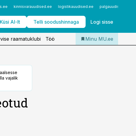
Iseteenindus
s.ee
kinnisvarauudised.ee
logistikauudised.ee
palgauudised.ee
Telli Meditsiiniuudised
Küsi AI-lt
Telli soodushinnaga
Logi sisse
vise raamatuklubi
Töö
Minu MU.ee
taalsesse
la vajalik
eotud