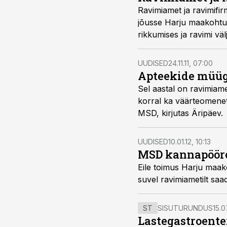
Ravimiamet ja ravimifirma MSD (Merck Sharp Dohme)
jõusse Harju maakohtu otsus, millega ravimifirma mõisteti lõplikult süüdi ravimireklaami nõuete
rikkumises ja ravimi väljakirjutami
000eurone trahv.
UUDISED
24.11.11, 07:00
Apteekide müüg
Sel aastal on ravimiamet määranud ravimireklaami nõuete rikkumise
korral ka väärteomenetluse otsusega trahve. Kõige suurem trahv – 25 000 eurot– määrati ravimifirmale
MSD, kirjutas Äripäev.
UUDISED
10.01.12, 10:13
MSD kannapööre
Eile toimus Harju maakohtus istung, et arutada ravimifirm
suvel ravimiametilt
ST
SISUTURUNDUS
15.0
Lastegastroente