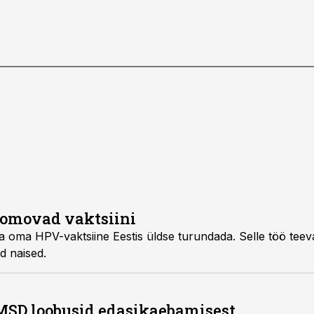
romovad vaktsiini
 üldse turundada. Selle töö teevad nende eest
vabatahtlikult ära tuntud naised.
MSD loobusid edasikaebamisest