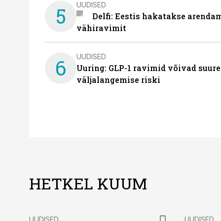
UUDISED
5
Delfi: Eestis hakatakse arenda
vähiravimit
UUDISED
6
Uuring: GLP-1 ravimid võivad suure
väljalangemise riski
HETKEL KUUM
UUDISED
UUDISED