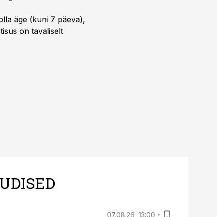
lla äge (kuni 7 päeva),
isus on tavaliselt
UDISED
07.08.26, 13:00