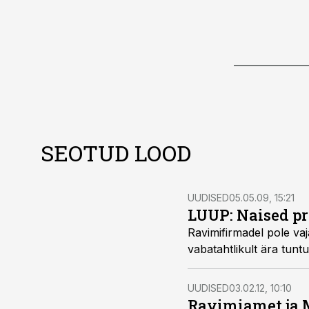
SEOTUD LOOD
UUDISED
05.05.09, 15:21
LUUP: Naised p
Ravimifirmadel pole vaja oma HPV-vaktsiine Eestis
UUDISED
03.02.12, 10:10
Ravimiamet ja 