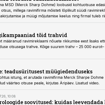
 loobusid kohtuotsuse edasikaebamisest ja nii jäi
se ja müügi mõjutamise keelus ning firmal tuleb riigikassasse tasuda 15
ikampaaniad tõid trahvid
 eest lisaks ettekirjutustele kolmel
: teadusüritusest müügiedenduseks
a Merck Sharpe Dohme (MSD) kaebust mullu
 saadud väärteo otsuse peale, kirjutas Äripäev. Lisatud video.
7.26, 10:08
roloogide soovitused: kuidas leevendada 