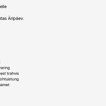
elle
utas Äripäev.
t
varing
est trahvis
kohtuistung
iamet