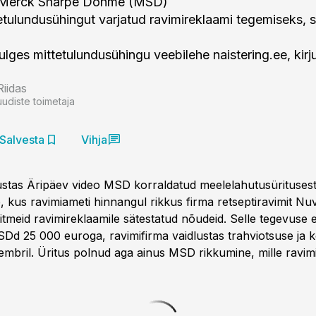
 Merck Sharpe Dohme (MSD)
etulundusühingut varjatud ravimireklaami tegemiseks, s
ulges mittetulundusühingu veebilehe naistering.ee, kirj
Riidas
uudiste toimetaja
Salvesta
Vihja
ikustas Äripäev video MSD korraldatud meelelahutusürituses
e, kus ravimiameti hinnangul rikkus firma retseptiravimit Nu
tmeid ravimireklaamile sätestatud nõudeid. Selle tegevuse e
Dd 25 000 euroga, ravimifirma vaidlustas trahviotsuse ja 
embril. Üritus polnud aga ainus MSD rikkumine, mille ravim