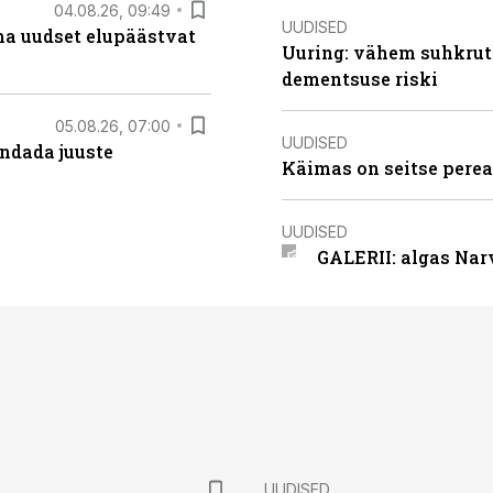
04.08.26, 09:49
UUDISED
ma uudset elupäästvat
Uuring: vähem suhkrut
dementsuse riski
05.08.26, 07:00
UUDISED
ndada juuste
Käimas on seitse perea
UUDISED
GALERII: algas Nar
UUDISED