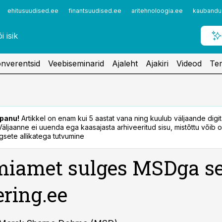
ehitusuudised.ee
finantsuudised.ee
aritehnoloogia.ee
kaubandu
nverentsid
Veebiseminarid
Ajaleht
Ajakiri
Videod
Ter
panu!
Artikkel on enam kui 5 aastat vana ning kuulub väljaande digi
. Väljaanne ei uuenda ega kaasajasta arhiveeritud sisu, mistõttu võib ol
sete allikatega tutvumine
miamet sulges MSDga s
ering.ee