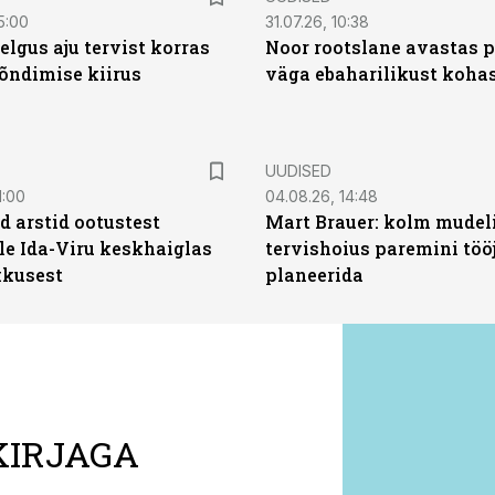
5:00
31.07.26, 10:38
elgus aju tervist korras
Noor rootslane avastas 
õndimise kiirus
väga ebaharilikust koha
UUDISED
1:00
04.08.26, 14:48
d arstid ootustest
Mart Brauer: kolm mudeli
le Ida-Viru keskhaiglas
tervishoius paremini töö
kkusest
planeerida
KIRJAGA