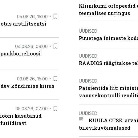
Kliinikumi ortopeedid 
teemalises uuringus
05.08.26, 15:00
otas arstilitsentsi
UUDISED
Puuetega inimeste koda
04.08.26, 09:00
 puukborrelioosi
UUDISED
RAADIOS räägitakse te
03.08.26, 15:00
UUDISED
oidev kõndimise kiirus
Patsientide liit: minis
vanusekontrolli rendi
05.08.26, 07:00
UUDISED
siooni kasutanud
KUULA OTSE: arvamu
lutiidiravi
tulevikuvõimalused