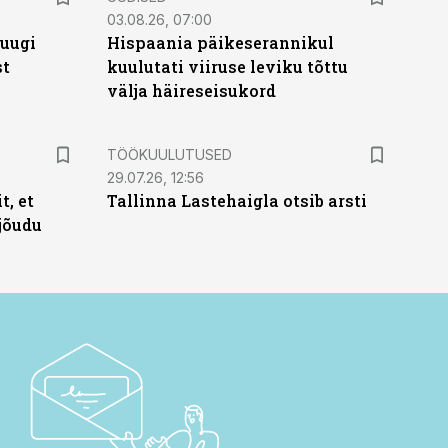
03.08.26, 07:00
puugi
Hispaania päikeserannikul
st
kuulutati viiruse leviku tõttu
välja häireseisukord
ST
TÖÖKUULUTUSED
29.07.26, 12:56
t, et
Tallinna Lastehaigla otsib arsti
jõudu