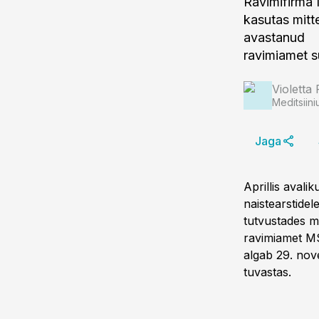
Ravimifirma
kasutas mitt
avastanud
ravimiamet s
Violetta 
Meditsiini
Jaga
Aprillis aval
naistearstidel
tutvustades mi
ravimiamet MS
algab 29. nov
tuvastas.