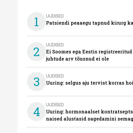
UUDISED
1
Patsiendi peaaegu tapnud kirurg ka
UUDISED
2
Ei Soomes ega Eestis registreeritud
juhtude arv tõusnud ei ole
UUDISED
3
Uuring: selgus aju tervist korras h
UUDISED
4
Uuring: hormonaalset kontratsept
naised alustasid sagedamini semag