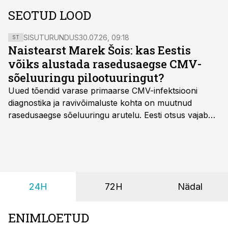
SEOTUD LOOD
SISUTURUNDUS
30.07.26, 09:18
ST
Naistearst Marek Šois: kas Eestis
võiks alustada rasedusaegse CMV-
sõeluuringu pilootuuringut?
Uued tõendid varase primaarse CMV-infektsiooni
diagnostika ja ravivõimaluste kohta on muutnud
rasedusaegse sõeluuringu arutelu. Eesti otsus vajab
siiski kohalikke epidemioloogilisi andmeid ning
rasedusaegse ja vastsündinute sõeluuringu võrdlust,
kirjutab naistearst dr Marek Šois, kes on
spetsialiseerunud lootemeditsiinile.
24H
72H
Nädal
ENIMLOETUD