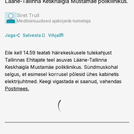
Lääne-Tallinna Keskhaigla Mustamäe polikliinikus.
Siret Trull
Meditsiiniuudised ajakirjanik-toimetaja
Jaga
Salvesta
Vihja
Eile kell 14.59 teatati häirekeskusele tulekahjust
Tallinnas Ehitajate teel asuvas Lääne-Tallinna
Keskhaigla Mustamäe polikliinikus. Sündmuskohal
selgus, et esimesel korrusel põlesid ühes kabinetis
elektrijuhtmed. Keegi vigastada ei saanud, vahendas
Postimees.