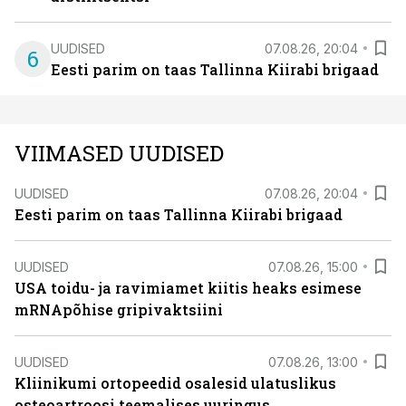
UUDISED
07.08.26, 20:04
6
Eesti parim on taas Tallinna Kiirabi brigaad
VIIMASED UUDISED
UUDISED
07.08.26, 20:04
Eesti parim on taas Tallinna Kiirabi brigaad
UUDISED
07.08.26, 15:00
USA toidu- ja ravimiamet kiitis heaks esimese
mRNApõhise gripivaktsiini
UUDISED
07.08.26, 13:00
Kliinikumi ortopeedid osalesid ulatuslikus
osteoartroosi teemalises uuringus