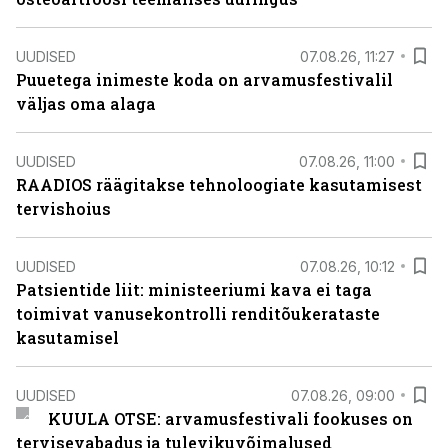
UUDISED
07.08.26, 11:27
Puuetega inimeste koda on arvamusfestivalil
väljas oma alaga
UUDISED
07.08.26, 11:00
RAADIOS räägitakse tehnoloogiate kasutamisest
tervishoius
UUDISED
07.08.26, 10:12
Patsientide liit: ministeeriumi kava ei taga
toimivat vanusekontrolli renditõukerataste
kasutamisel
UUDISED
07.08.26, 09:00
KUULA OTSE: arvamusfestivali fookuses on
tervisevabadus ja tulevikuvõimalused