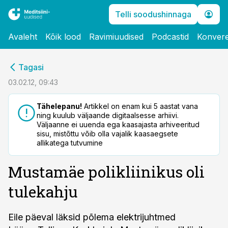
Telli soodushinnaga
Avaleht
Kõik lood
Ravimiuudised
Podcastid
Konvere
cebook
Tagasi
Twitter)
03.02.12, 09:43
kedIn
Tähelepanu!
Artikkel on enam kui 5 aastat vana
ning kuulub väljaande digitaalsesse arhiivi.
ail
Väljaanne ei uuenda ega kaasajasta arhiveeritud
sisu, mistõttu võib olla vajalik kaasaegsete
k
allikatega tutvumine
Mustamäe polikliinikus oli
tulekahju
Eile päeval läksid põlema elektrijuhtmed