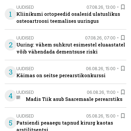
UUDISED
07.08.26, 13:00
1
Kliinikumi ortopeedid osalesid ulatuslikus
osteoartroosi teemalises uuringus
UUDISED
07.08.26, 07:00
2
Uuring: vähem suhkrut esimestel eluaastatel
võib vähendada dementsuse riski
UUDISED
06.08.26, 15:00
3
Käimas on seitse perearstikonkurssi
UUDISED
06.08.26, 11:00
4
Madis Tiik asub Saaremaale perearstiks
UUDISED
05.08.26, 15:00
5
Patsiendi peaaegu tapnud kirurg kaotas
arstilitsentsi