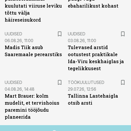
kuulutati viiruse leviku
ebaharilikust kohast
tõttu välja
häireseisukord
UUDISED
UUDISED
06.08.26, 11:00
03.08.26, 11:00
Madis Tiik asub
Tulevased arstid
Saaremaale perearstiks
ootustest praktikale
Ida-Viru keskhaiglas ja
tegelikkusest
ST
UUDISED
TÖÖKUULUTUSED
04.08.26, 14:48
29.07.26, 12:56
Mart Brauer: kolm
Tallinna Lastehaigla
mudelit, et tervishoius
otsib arsti
paremini tööjõudu
planeerida