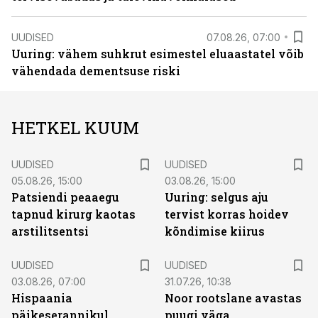
UUDISED
07.08.26, 07:00
Uuring: vähem suhkrut esimestel eluaastatel võib
vähendada dementsuse riski
HETKEL KUUM
UUDISED
UUDISED
05.08.26, 15:00
03.08.26, 15:00
Patsiendi peaaegu
Uuring: selgus aju
tapnud kirurg kaotas
tervist korras hoidev
arstilitsentsi
kõndimise kiirus
UUDISED
UUDISED
03.08.26, 07:00
31.07.26, 10:38
Hispaania
Noor rootslane avastas
päikeserannikul
puugi väga