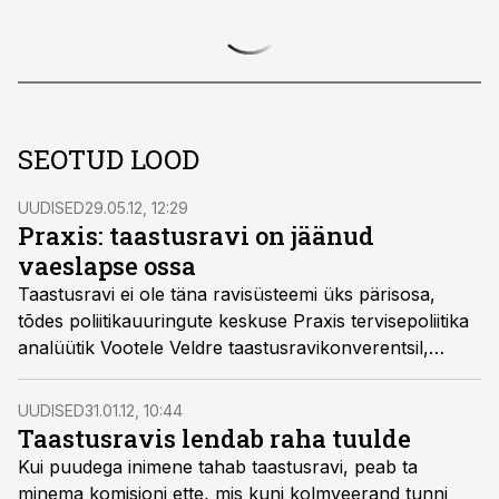
SEOTUD LOOD
UUDISED
29.05.12, 12:29
Praxis: taastusravi on jäänud
vaeslapse ossa
Taastusravi ei ole täna ravisüsteemi üks pärisosa,
tõdes poliitikauuringute keskuse Praxis tervisepoliitika
analüütik Vootele Veldre taastusravikonverentsil,
vahendas tarbija24.
UUDISED
31.01.12, 10:44
Taastusravis lendab raha tuulde
Kui puudega inimene tahab taastusravi, peab ta
minema komisjoni ette, mis kuni kolmveerand tunni