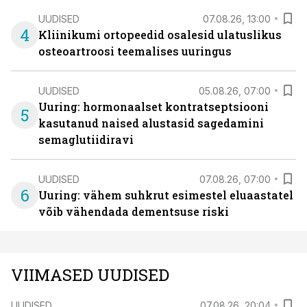
UUDISED
07.08.26, 13:00
4
Kliinikumi ortopeedid osalesid ulatuslikus
osteoartroosi teemalises uuringus
UUDISED
05.08.26, 07:00
Uuring: hormonaalset kontratseptsiooni
5
kasutanud naised alustasid sagedamini
semaglutiidiravi
UUDISED
07.08.26, 07:00
6
Uuring: vähem suhkrut esimestel eluaastatel
võib vähendada dementsuse riski
VIIMASED UUDISED
UUDISED
07.08.26, 20:04