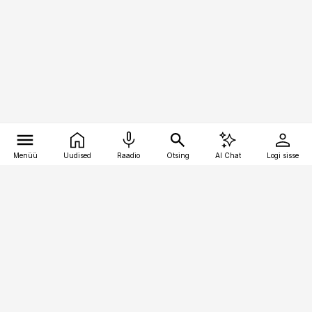
Menüü
Uudised
Raadio
Otsing
AI Chat
Logi sisse
Vana-Lõuna 39/1, 19094 Tallinn
(+372) 667 0111
meditsiiniuudised@aripaev.ee
Tellimisega seotud küsimused:
tellimiskeskus@aripaev.ee