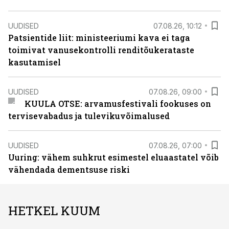
UUDISED
07.08.26, 10:12
Patsientide liit: ministeeriumi kava ei taga
toimivat vanusekontrolli renditõukerataste
kasutamisel
UUDISED
07.08.26, 09:00
KUULA OTSE: arvamusfestivali fookuses on
tervisevabadus ja tulevikuvõimalused
UUDISED
07.08.26, 07:00
Uuring: vähem suhkrut esimestel eluaastatel võib
vähendada dementsuse riski
HETKEL KUUM