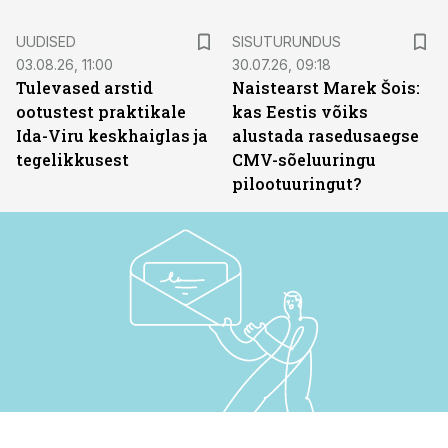
ST
UUDISED
SISUTURUNDUS
03.08.26, 11:00
30.07.26, 09:18
Tulevased arstid
Naistearst Marek Šois:
ootustest praktikale
kas Eestis võiks
Ida-Viru keskhaiglas ja
alustada rasedusaegse
tegelikkusest
CMV-sõeluuringu
pilootuuringut?