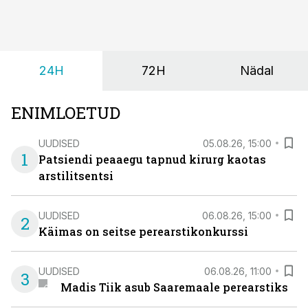
viiruslik ning sellega kaasneb sageli oksendamine ja
kehatemperatuuri tõus.
24H
72H
Nädal
ENIMLOETUD
UUDISED
05.08.26, 15:00
1
Patsiendi peaaegu tapnud kirurg kaotas
arstilitsentsi
UUDISED
06.08.26, 15:00
2
Käimas on seitse perearstikonkurssi
UUDISED
06.08.26, 11:00
3
Madis Tiik asub Saaremaale perearstiks