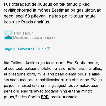
Füsioterapeutide puudus on tekitanud pikad
ravijärjekorrad ja mõnes Eestimaa paigas ulatuvad
need isegi 69 päevani, näitab poliitikauuringute
keskuse Praxis analüüs.
Triin Tabur
Meditsiiniuudiste ajakirjanik
Jaga
Salvesta
Vihja
Ida-Tallinna Keskhaigla taastusarst Eve Sooba nentis,
et see teeb patsiendi olukorra vaid hullemaks. Ta ütles,
et praegune kord, mille järgi peab olema puue ja alles
siis saab määrata rehabilitatsiooni, on absurdne. "Väga
paljud inimesed ei taha mingisugust töövõimekaotuse
pensioni. Nad tahavad töötada ning ei taha mingit
puuet," ütles Sooba
ERRi
raadiouudistele.