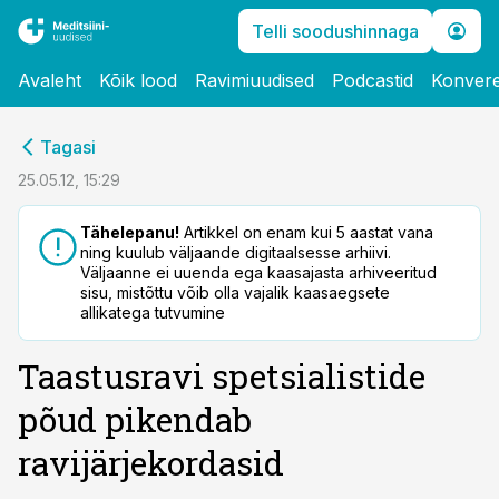
Telli soodushinnaga
Avaleht
Kõik lood
Ravimiuudised
Podcastid
Konvere
cebook
Tagasi
Twitter)
25.05.12, 15:29
kedIn
Tähelepanu!
Artikkel on enam kui 5 aastat vana
ning kuulub väljaande digitaalsesse arhiivi.
ail
Väljaanne ei uuenda ega kaasajasta arhiveeritud
sisu, mistõttu võib olla vajalik kaasaegsete
k
allikatega tutvumine
Taastusravi spetsialistide
põud pikendab
ravijärjekordasid