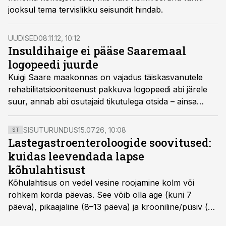
jooksul tema tervislikku seisundit hindab.
UUDISED
08.11.12, 10:12
Insuldihaige ei pääse Saaremaal
logopeedi juurde
Kuigi Saare maakonnas on vajadus täiskasvanutele
rehabilitatsiooniteenust pakkuva logopeedi abi järele
suur, annab abi osutajaid tikutulega otsida – ainsa
täiskasvanuid aitava spetsialisti vastuvõtule
pääsemiseks ulatub järjekord 2014. aastasse, kirjutas
SISUTURUNDUS
15.07.26, 10:08
ST
Saarte Hääl.
Lastegastroenteroloogide soovitused:
kuidas leevendada lapse
kõhulahtisust
Kõhulahtisus on vedel vesine roojamine kolm või
rohkem korda päevas. See võib olla äge (kuni 7
päeva), pikaajaline (8–13 päeva) ja krooniline/püsiv (>
14 päeva). Lapseeas esinev kõhulahtisus on tavaliselt