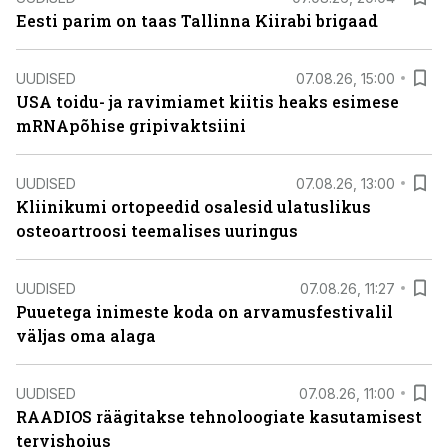
Eesti parim on taas Tallinna Kiirabi brigaad
UUDISED
07.08.26, 15:00
USA toidu- ja ravimiamet kiitis heaks esimese
mRNApõhise gripivaktsiini
UUDISED
07.08.26, 13:00
Kliinikumi ortopeedid osalesid ulatuslikus
osteoartroosi teemalises uuringus
UUDISED
07.08.26, 11:27
Puuetega inimeste koda on arvamusfestivalil
väljas oma alaga
UUDISED
07.08.26, 11:00
RAADIOS räägitakse tehnoloogiate kasutamisest
tervishoius