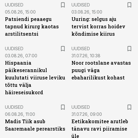
UUDISED
UUDISED
05.08.26, 15:00
03.08.26, 15:00
Patsiendi peaaegu
Uuring: selgus aju
tapnud kirurg kaotas
tervist korras hoidev
arstilitsentsi
kõndimise kiirus
UUDISED
UUDISED
03.08.26, 07:00
31.07.26, 10:38
Hispaania
Noor rootslane avastas
päikeserannikul
puugi väga
kuulutati viiruse leviku
ebaharilikust kohast
tõttu välja
häireseisukord
UUDISED
UUDISED
06.08.26, 11:00
31.07.26, 09:00
Madis Tiik asub
Eetikakomitee arutleb
Saaremaale perearstiks
tänavu ravi piiramise
üle