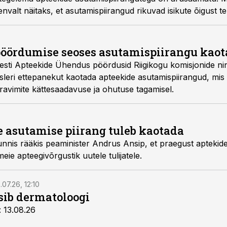
nvalt näitaks, et asutamispiirangud rikuvad isikute õigust ter
 pöördumise seoses asutamispiirangu kao
a Eesti Apteekide Ühendus pöördusid Riigikogu komisjonide nin
tsleri ettepanekut kaotada apteekide asutamispiirangud, m
ravimite kättesaadavuse ja ohutuse tagamisel.
e asutamise piirang tuleb kaotada
ide asutamise korda
tuleks muuta ja avada meie apteegivõrgustik uutele tulijatele.
.07.26, 12:10
tsib dermatoloogi
: 13.08.26