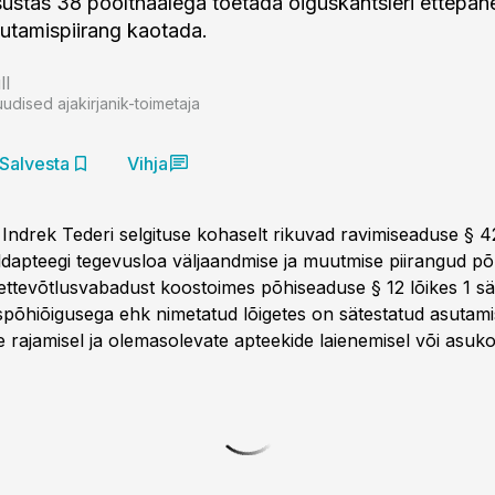
sustas 38 poolthäälega toetada õiguskantsleri ettepan
utamispiirang kaotada.
ll
uudised ajakirjanik-toimetaja
Salvesta
Vihja
Indrek Tederi selgituse kohaselt rikuvad ravimiseaduse § 42
ldapteegi tegevusloa väljaandmise ja muutmise piirangud p
 ettevõtlusvabadust koostoimes põhiseaduse § 12 lõikes 1 sä
spõhiõigusega ehk nimetatud lõigetes on sätestatud asutami
e rajamisel ja olemasolevate apteekide laienemisel või asuk