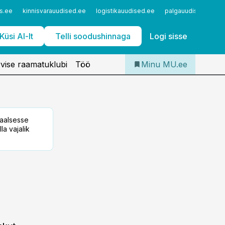
Iseteenindus
s.ee
kinnisvarauudised.ee
logistikauudised.ee
palgauudised.ee
Telli Meditsiiniuudised
Küsi AI-lt
Telli soodushinnaga
Logi sisse
vise raamatuklubi
Töö
Minu MU.ee
taalsesse
la vajalik