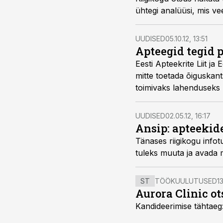
ühtegi analüüsi, mis vee
UUDISED
05.10.12, 13:51
Apteegid tegid
Eesti Apteekrite Liit j
mitte toetada õiguskan
toimivaks lahenduseks 
UUDISED
02.05.12, 16:17
Ansip: apteekid
Tänases riigikogu infotunnis rääkis peaminister Andrus Ansip, et praegust aptek
ST
TÖÖKUULUTUSED
13
Aurora Clinic o
Kandideerimise tähtaeg