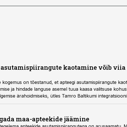
 asutamispiirangute kaotamine võib vii
e kogemus on tõestanud, et apteegi asutamispiirangute kaot
ise ja hindade languse asemel tuua kaasa valitsuse kohust
emise ärahoidmiseks, ütles Tamro Baltikumi integratsiooni
agada maa-apteekide jäämine
 tegelema apteekide asutamispiirangutega on arusaamatu. M