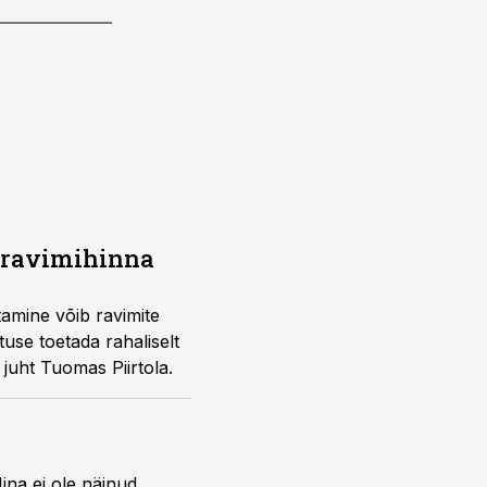
a ravimihinna
amine võib ravimite
use toetada rahaliselt
 juht Tuomas Piirtola.
ina ei ole näinud