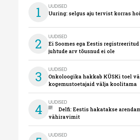
UUDISED
1
Uuring: selgus aju tervist korras h
UUDISED
2
Ei Soomes ega Eestis registreeritud
juhtude arv tõusnud ei ole
UUDISED
3
Onkoloogika hakkab KÜSKi toel vä
kogemustoetajaid välja koolitama
UUDISED
4
Delfi: Eestis hakatakse arenda
vähiravimit
UUDISED