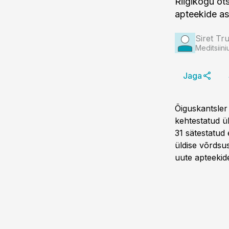
Riigikogu ot
apteekide as
Siret Tru
Meditsiini
Jaga
Õiguskantsler 
kehtestatud ü
31 sätestatud
üldise võrdsu
uute apteekid