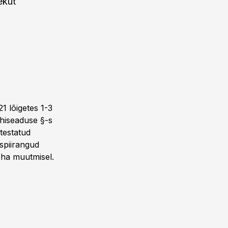
ekut
1 lõigetes 1-3
õhiseaduse §-s
testatud
spiirangud
oha muutmisel.