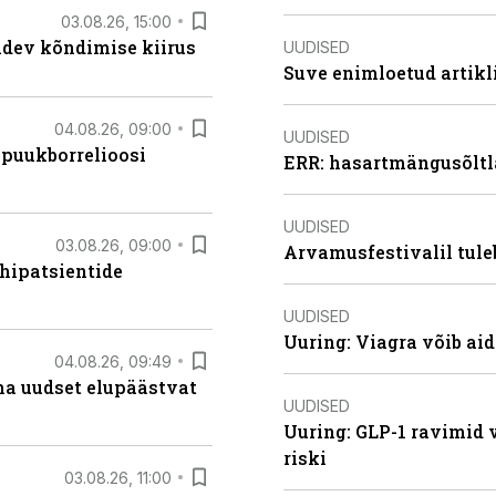
03.08.26, 15:00
oidev kõndimise kiirus
UUDISED
Suve enimloetud artikl
04.08.26, 09:00
UUDISED
 puukborrelioosi
ERR: hasartmängusõltl
UUDISED
03.08.26, 09:00
Arvamusfestivalil tule
hipatsientide
UUDISED
Uuring: Viagra võib ai
04.08.26, 09:49
ma uudset elupäästvat
UUDISED
Uuring: GLP-1 ravimid 
riski
03.08.26, 11:00