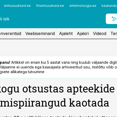
ehitusuudised.ee
finantsuudised.ee
aritehnoloogia.ee
kaubandu
nverentsid
Veebiseminarid
Ajaleht
Ajakiri
Videod
Ter
panu!
Artikkel on enam kui 5 aastat vana ning kuulub väljaande digi
. Väljaanne ei uuenda ega kaasajasta arhiveeritud sisu, mistõttu võib ol
sete allikatega tutvumine
kogu otsustas apteekide
mispiirangud kaotada