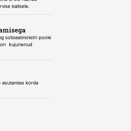
vise kaitsele.
tamisega
g sotsiaalministri poole
is on kujunenud