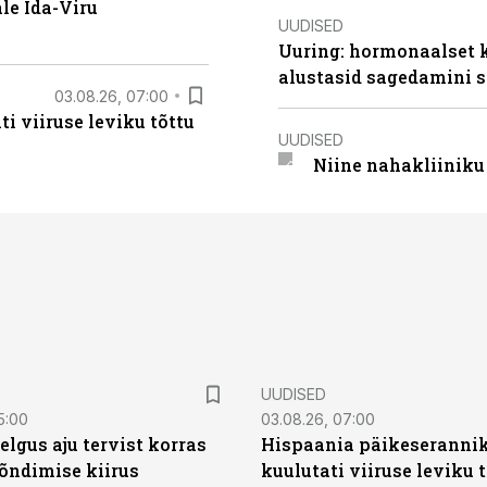
le Ida-Viru
UUDISED
Uuring: hormonaalset 
alustasid sagedamini s
03.08.26, 07:00
i viiruse leviku tõttu
UUDISED
Niine nahakliinik
UUDISED
5:00
03.08.26, 07:00
elgus aju tervist korras
Hispaania päikeseranni
õndimise kiirus
kuulutati viiruse leviku 