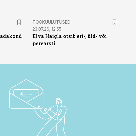
ST
TÖÖKUULUTUSED
23.07.26, 12:55
 sadakond
Elva Haigla otsib eri-, üld- või
perearsti