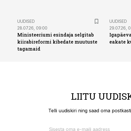
UUDISED
UUDISED
28.07.26, 09:00
29.07.26, 
Ministeeriumi esindaja selgitab
Igapäeva
kiirabireformi kibedate muutuste
eakate k
tagamaid
LIITU UUDIS
Telli uudiskiri ning saad oma postkas