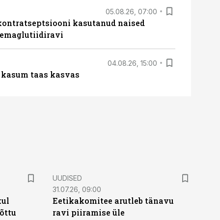
05.08.26, 07:00
kontratseptsiooni kasutanud naised
emaglutiidiravi
04.08.26, 15:00
u kasum taas kasvas
UUDISED
31.07.26, 09:00
kul
Eetikakomitee arutleb tänavu
tõttu
ravi piiramise üle