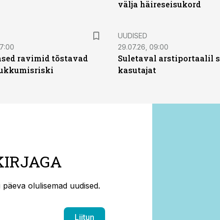
välja häireseisukord
UUDISED
07:00
29.07.26, 09:00
sed ravimid tõstavad
Suletaval arstiportaalil
ukkumisriski
kasutajat
KIRJAGA
ti päeva olulisemad uudised.
Liitun