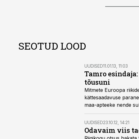
SEOTUD LOOD
UUDISED
11.01.13, 11:03
Tamro esindaja:
tõusuni
Mitmete Euroopa riikid
kättesaadavuse paranem
maa-apteeke nende sulg
UUDISED
23.10.12, 14:21
Odavaim viis t
Riigikogu otsus hakata