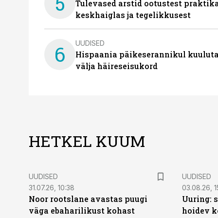
5
Tulevased arstid ootustest praktika
keskhaiglas ja tegelikkusest
UUDISED
6
Hispaania päikeserannikul kuulutat
välja häireseisukord
HETKEL KUUM
UUDISED
UUDISED
31.07.26, 10:38
03.08.26, 1
Noor rootslane avastas puugi
Uuring: s
väga ebaharilikust kohast
hoidev k