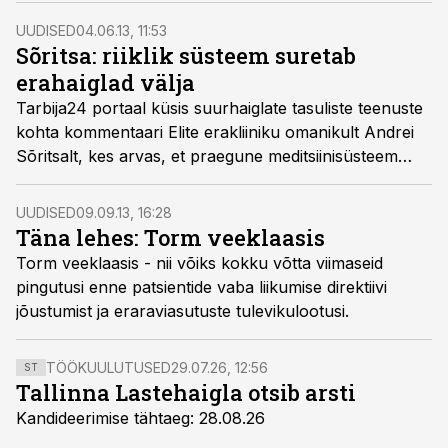
kavatsus ravikindlustuse seaduse muutmiseks.
UUDISED
04.06.13, 11:53
Sõritsa: riiklik süsteem suretab
erahaiglad välja
Tarbija24 portaal küsis suurhaiglate tasuliste teenuste
kohta kommentaari Elite erakliiniku omanikult Andrei
Sõritsalt, kes arvas, et praegune meditsiinisüsteem
suretab erahaiglad välja.
UUDISED
09.09.13, 16:28
Täna lehes: Torm veeklaasis
Torm veeklaasis - nii võiks kokku võtta viimaseid
pingutusi enne patsientide vaba liikumise direktiivi
jõustumist ja eraraviasutuste tulevikulootusi.
TÖÖKUULUTUSED
29.07.26, 12:56
ST
Tallinna Lastehaigla otsib arsti
Kandideerimise tähtaeg: 28.08.26