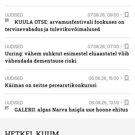
UUDISED
07.08.26, 09:00
KUULA OTSE: arvamusfestivali fookuses on
tervisevabadus ja tulevikuvõimalused
UUDISED
07.08.26, 07:00
Uuring: vähem suhkrut esimestel eluaastatel võib
vähendada dementsuse riski
UUDISED
06.08.26, 15:00
Käimas on seitse perearstikonkurssi
UUDISED
06.08.26, 13:59
GALERII: algas Narva haigla uue hoone ehitus
HETKEL KUUM