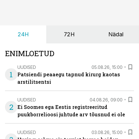
24H
72H
Nädal
ENIMLOETUD
UUDISED
05.08.26, 15:00
1
Patsiendi peaaegu tapnud kirurg kaotas
arstilitsentsi
UUDISED
04.08.26, 09:00
2
Ei Soomes ega Eestis registreeritud
puukborrelioosi juhtude arv tõusnud ei ole
UUDISED
03.08.26, 15:00