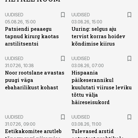
UUDISED
UUDISED
05.08.26, 15:00
03.08.26, 15:00
Patsiendi peaaegu
Uuring: selgus aju
tapnud kirurg kaotas
tervist korras hoidev
arstilitsentsi
kõndimise kiirus
UUDISED
UUDISED
31.07.26, 10:38
03.08.26, 07:00
Noor rootslane avastas
Hispaania
puugi väga
päikeserannikul
ebaharilikust kohast
kuulutati viiruse leviku
tõttu välja
häireseisukord
UUDISED
UUDISED
31.07.26, 09:00
03.08.26, 11:00
Eetikakomitee arutleb
Tulevased arstid