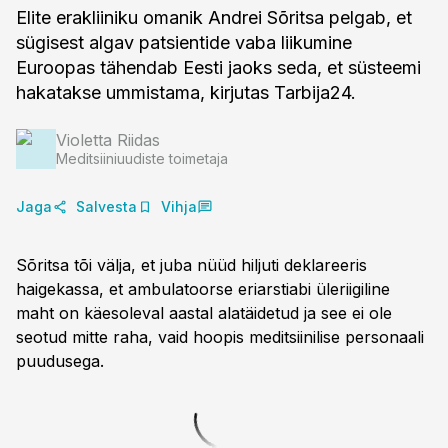
Elite erakliiniku omanik Andrei Sõritsa pelgab, et
sügisest algav patsientide vaba liikumine
Euroopas tähendab Eesti jaoks seda, et süsteemi
hakatakse ummistama, kirjutas Tarbija24.
Violetta Riidas
Meditsiiniuudiste toimetaja
Jaga
Salvesta
Vihja
Sõritsa tõi välja, et juba nüüd hiljuti deklareeris
haigekassa, et ambulatoorse eriarstiabi üleriigiline
maht on käesoleval aastal alatäidetud ja see ei ole
seotud mitte raha, vaid hoopis meditsiinilise personaali
puudusega.