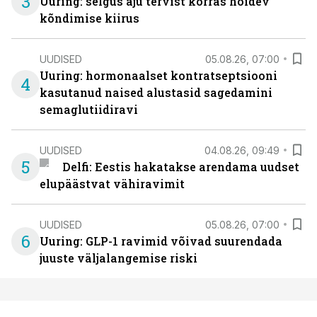
3
Uuring: selgus aju tervist korras hoidev
kõndimise kiirus
UUDISED
05.08.26, 07:00
Uuring: hormonaalset kontratseptsiooni
4
kasutanud naised alustasid sagedamini
semaglutiidiravi
UUDISED
04.08.26, 09:49
5
Delfi: Eestis hakatakse arendama uudset
elupäästvat vähiravimit
UUDISED
05.08.26, 07:00
6
Uuring: GLP-1 ravimid võivad suurendada
juuste väljalangemise riski