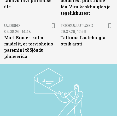
tänavu ravi piiramise
ootustest praktikale
üle
Ida-Viru keskhaiglas ja
tegelikkusest
ST
UUDISED
TÖÖKUULUTUSED
04.08.26, 14:48
29.07.26, 12:56
Mart Brauer: kolm
Tallinna Lastehaigla
mudelit, et tervishoius
otsib arsti
paremini tööjõudu
planeerida