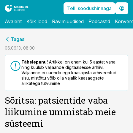
Telli soodushinnaga
Avaleht
Kõik lood
Ravimiuudised
Podcastid
Konvere
cebook
Tagasi
Twitter)
06.06.13, 08:00
kedIn
Tähelepanu!
Artikkel on enam kui 5 aastat vana
ning kuulub väljaande digitaalsesse arhiivi.
ail
Väljaanne ei uuenda ega kaasajasta arhiveeritud
sisu, mistõttu võib olla vajalik kaasaegsete
k
allikatega tutvumine
Sõritsa: patsientide vaba
liikumine ummistab meie
süsteemi