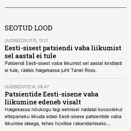
SEOTUD LOOD
UUDISED
26.01.15, 13:27
Eesti-sisest patsiendi vaba liikumist
sel aastal ei tule
Patsiendi Eesti-sisest vaba liikumist sel aastal kindlasti
ei tule, rääkis haigekassa juht Tanel Ross.
UUDISED
01.12.14, 08:47
Patsientide Eesti-sisene vaba
liikumine edeneb visalt
Haigekassa nõukogu tegi eelmisel nädalal koosolekul
ettepaneku liikuda edasi Eesti-sisese patsientide vaba
liikumise ideega, tehes hüvitise rakendamiseks
vajalikud sammud, millest esimene on algatada