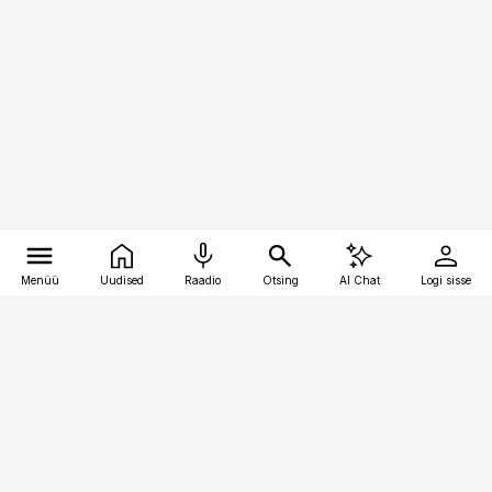
Menüü
Uudised
Raadio
Otsing
AI Chat
Logi sisse
Vana-Lõuna 39/1, 19094 Tallinn
(+372) 667 0111
meditsiiniuudised@aripaev.ee
Tellimisega seotud küsimused: