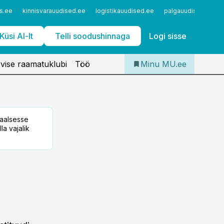
Iseteenindus
s.ee
kinnisvarauudised.ee
logistikauudised.ee
palgauudised.ee
Telli Meditsiiniuudised
Küsi AI-lt
Telli soodushinnaga
Logi sisse
vise raamatuklubi
Töö
Minu MU.ee
taalsesse
la vajalik