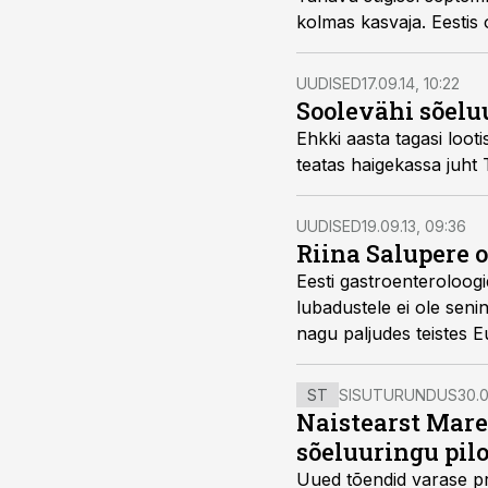
kolmas k
UUDISED
17.09.14, 10:22
Soolevähi sõelu
Ehkki aasta tagasi looti
teatas haigekassa juht T
UUDISED
19.09.13, 09:36
Riina Salupere 
Eesti gastroenteroloogi
lubadustele ei ole seni
nagu paljudes teistes E
ST
SISUTURUNDUS
30.0
Naistearst Mare
sõeluuringu pil
Uued tõendid varase pr