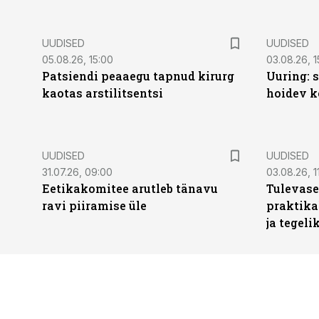
UUDISED
UUDISED
05.08.26, 15:00
03.08.26, 1
Patsiendi peaaegu tapnud kirurg
Uuring: s
kaotas arstilitsentsi
hoidev k
UUDISED
UUDISED
31.07.26, 09:00
03.08.26, 1
Eetikakomitee arutleb tänavu
Tulevase
ravi piiramise üle
praktika
ja tegeli