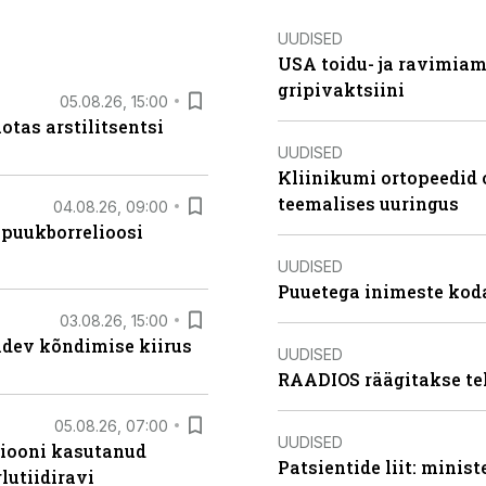
UUDISED
USA toidu- ja ravimia
gripivaktsiini
05.08.26, 15:00
otas arstilitsentsi
UUDISED
Kliinikumi ortopeedid 
teemalises uuringus
04.08.26, 09:00
 puukborrelioosi
UUDISED
Puuetega inimeste koda
03.08.26, 15:00
oidev kõndimise kiirus
UUDISED
RAADIOS räägitakse te
05.08.26, 07:00
UUDISED
siooni kasutanud
Patsientide liit: minis
lutiidiravi