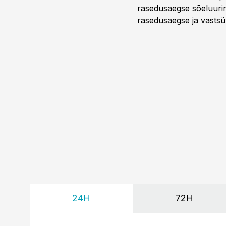
rasedusaegse sõeluuring
rasedusaegse ja vastsün
spetsialiseerunud lootem
24H
72H