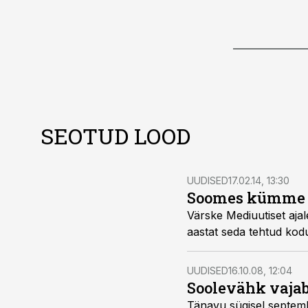
SEOTUD LOOD
UUDISED
17.02.14, 13:30
Soomes kümme a
Värske Mediuutiset aja
aastat seda tehtud kodu
UUDISED
16.10.08, 12:04
Soolevähk vajab
Tänavu sügisel septembri lõpus peetud vähinädalal oli tee