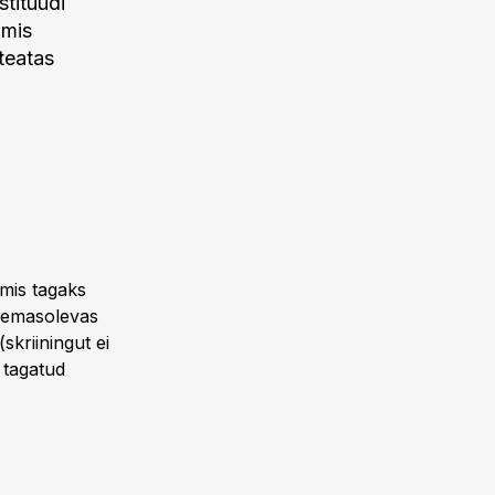
stituudi
 mis
teatas
 mis tagaks
olemasolevas
skriiningut ei
l tagatud