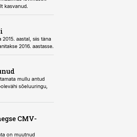
evalt kasvanud.
i
2015. aastal, siis täna
anitakse 2016. aastasse.
tunud
aatamata mullu antud
oolevähi sõeluuringu,
saegse CMV-
ohta on muutnud