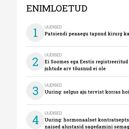
ENIMLOETUD
UUDISED
1
Patsiendi peaaegu tapnud kirurg ka
UUDISED
2
Ei Soomes ega Eestis registreeritud
juhtude arv tõusnud ei ole
UUDISED
3
Uuring: selgus aju tervist korras h
UUDISED
4
Uuring: hormonaalset kontratsept
naised alustasid sagedamini semag