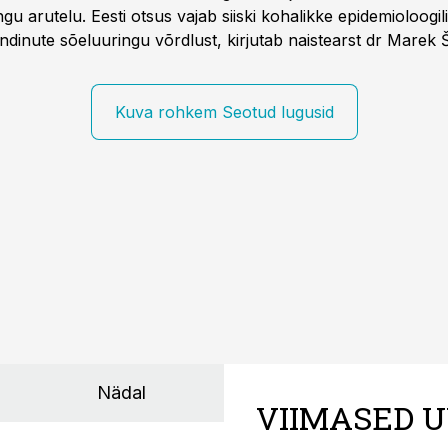
u arutelu. Eesti otsus vajab siiski kohalikke epidemioloogil
dinute sõeluuringu võrdlust, kirjutab naistearst dr Marek 
editsiinile.
Kuva rohkem Seotud lugusid
Nädal
VIIMASED U