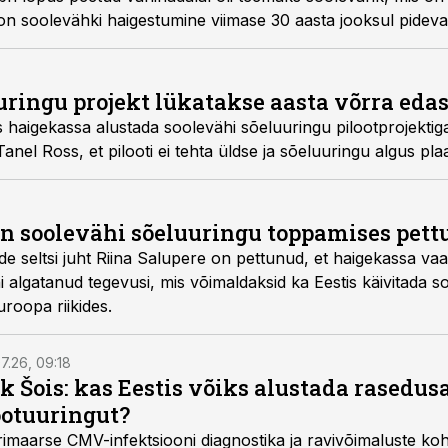
asvaja. Eestis on soolevähki haigestumine viimase 30 aasta jooksul pid
uringu projekt lükatakse aasta võrra edas
s haigekassa alustada soolevähi sõeluuringu pilootprojektiga 
anel Ross, et pilooti ei tehta üldse ja sõeluuringu algus pla
on soolevähi sõeluuringu toppamises pet
de seltsi juht Riina Salupere on pettunud, et haigekassa v
ni algatanud tegevusi, mis võimaldaksid ka Eestis käivitada s
uroopa riikides.
7.26, 09:18
k Šois: kas Eestis võiks alustada rasedu
ootuuringut?
imaarse CMV-infektsiooni diagnostika ja ravivõimaluste k