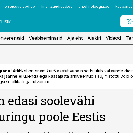
ehitusuudised.ee
finantsuudised.ee
aritehnoloogia.ee
kaubandu
nverentsid
Veebiseminarid
Ajaleht
Ajakiri
Videod
Ter
panu!
Artikkel on enam kui 5 aastat vana ning kuulub väljaande digi
. Väljaanne ei uuenda ega kaasajasta arhiveeritud sisu, mistõttu võib ol
sete allikatega tutvumine
 edasi soolevähi
uringu poole Eestis