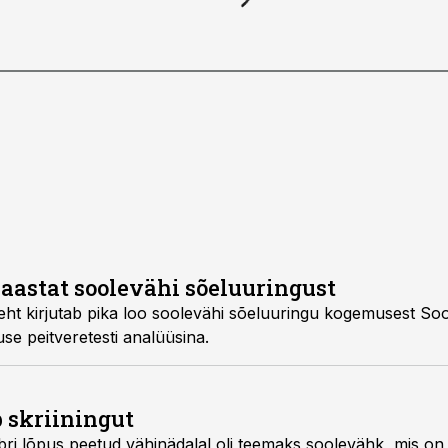
astat soolevähi sõeluuringust
leht kirjutab pika loo soolevähi sõeluuringu kogemusest So
se peitveretesti analüüsina.
 skriiningut
maks soolevähk, mis on maailmas levimuselt