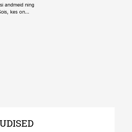
isi andmeid ning
Šois, kes on
UDISED