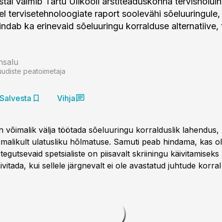
tal valmib Tartu Ülikooli arstiteaduskonna tervishoiuin
l tervisetehnoloogiate raport soolevähi sõeluuringule,
ndab ka erinevaid sõeluuringu korralduse alternatiive, 
nsalu
uudiste peatoimetaja
Salvesta
Vihja
n võimalik välja töötada sõeluuringu korralduslik lahendus,
imalikult ulatusliku hõlmatuse. Samuti peab hindama, kas 
tegutsevaid spetsialiste on piisavalt skriiningu käivitamiseks (
äivitada, kui sellele järgnevalt ei ole avastatud juhtude korra