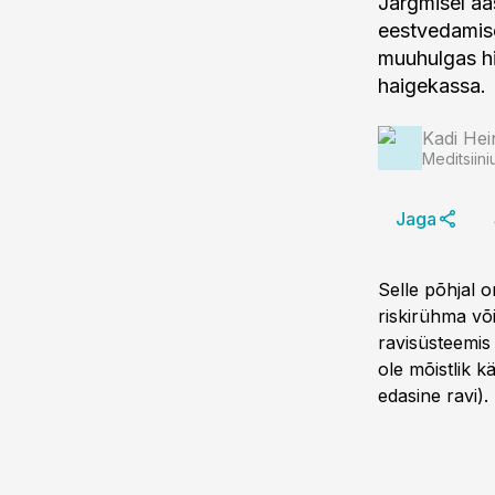
Järgmisel aas
eestvedamise
muuhulgas hi
haigekassa.
Kadi Hei
Meditsiini
Jaga
Selle põhjal o
riskirühma võ
ravisüsteemis 
ole mõistlik k
edasine ravi).