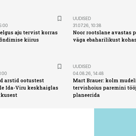
UUDISED
5:00
31.07.26, 10:38
elgus aju tervist korras
Noor rootslane avastas 
õndimise kiirus
väga ebaharilikust koha
UUDISED
1:00
04.08.26, 14:48
d arstid ootustest
Mart Brauer: kolm mudeli
le Ida-Viru keskhaiglas
tervishoius paremini töö
kkusest
planeerida