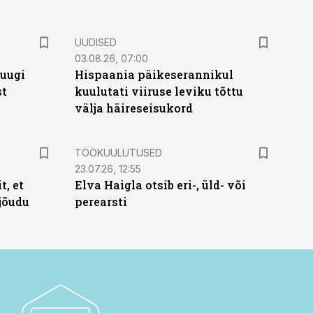
UUDISED
03.08.26, 07:00
puugi
Hispaania päikeserannikul
st
kuulutati viiruse leviku tõttu
välja häireseisukord
ST
TÖÖKUULUTUSED
23.07.26, 12:55
t, et
Elva Haigla otsib eri-, üld- või
jõudu
perearsti