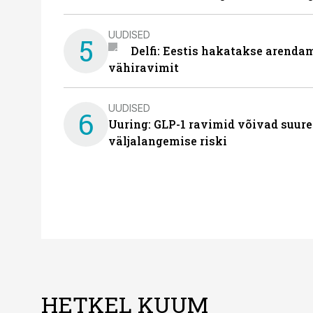
UUDISED
5
Delfi: Eestis hakatakse arenda
vähiravimit
UUDISED
6
Uuring: GLP-1 ravimid võivad suure
väljalangemise riski
HETKEL KUUM