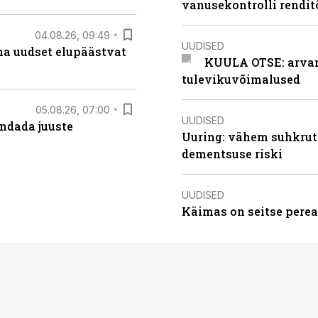
vanusekontrolli rendi
04.08.26, 09:49
UUDISED
ma uudset elupäästvat
KUULA OTSE: arvamu
tulevikuvõimalused
05.08.26, 07:00
UUDISED
ndada juuste
Uuring: vähem suhkrut
dementsuse riski
UUDISED
Käimas on seitse perea