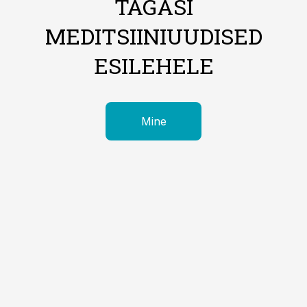
TAGASI
MEDITSIINIUUDISED
ESILEHELE
Mine