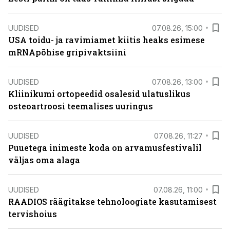
UUDISED
07.08.26, 15:00
USA toidu- ja ravimiamet kiitis heaks esimese
mRNApõhise gripivaktsiini
UUDISED
07.08.26, 13:00
Kliinikumi ortopeedid osalesid ulatuslikus
osteoartroosi teemalises uuringus
UUDISED
07.08.26, 11:27
Puuetega inimeste koda on arvamusfestivalil
väljas oma alaga
UUDISED
07.08.26, 11:00
RAADIOS räägitakse tehnoloogiate kasutamisest
tervishoius