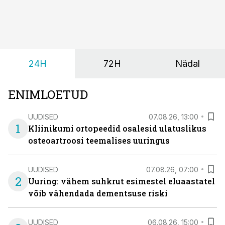
24H
72H
Nädal
ENIMLOETUD
UUDISED
07.08.26, 13:00
1
Kliinikumi ortopeedid osalesid ulatuslikus
osteoartroosi teemalises uuringus
UUDISED
07.08.26, 07:00
2
Uuring: vähem suhkrut esimestel eluaastatel
võib vähendada dementsuse riski
UUDISED
06.08.26, 15:00