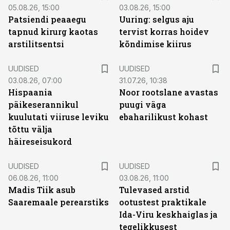
05.08.26, 15:00
03.08.26, 15:00
Patsiendi peaaegu
Uuring: selgus aju
tapnud kirurg kaotas
tervist korras hoidev
arstilitsentsi
kõndimise kiirus
UUDISED
UUDISED
03.08.26, 07:00
31.07.26, 10:38
Hispaania
Noor rootslane avastas
päikeserannikul
puugi väga
kuulutati viiruse leviku
ebaharilikust kohast
tõttu välja
häireseisukord
UUDISED
UUDISED
06.08.26, 11:00
03.08.26, 11:00
Madis Tiik asub
Tulevased arstid
Saaremaale perearstiks
ootustest praktikale
Ida-Viru keskhaiglas ja
tegelikkusest