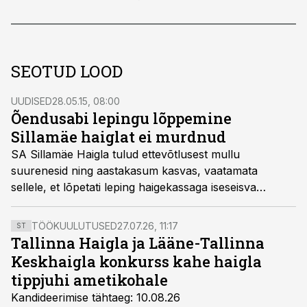
SEOTUD LOOD
UUDISED
28.05.15, 08:00
Õendusabi lepingu lõppemine
Sillamäe haiglat ei murdnud
SA Sillamäe Haigla tulud ettevõtlusest mullu
suurenesid ning aastakasum kasvas, vaatamata
sellele, et lõpetati leping haigekassaga iseseisva
õendusabi teenuse osutamiseks.
TÖÖKUULUTUSED
27.07.26, 11:17
ST
Tallinna Haigla ja Lääne-Tallinna
Keskhaigla konkurss kahe haigla
tippjuhi ametikohale
Kandideerimise tähtaeg: 10.08.26