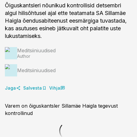
Õiguskantsleri nõunikud kontrollisid detsembri
algul hilisõhtusel ajal ette teatamata SA Sillamäe
Haigla õendusabiteenust eesmärgiga tuvastada,
kas asutuses esineb jätkuvalt oht palatite uste
lukustamiseks.
Meditsiiniuudised
Author
Meditsiiniuudised
Jaga
Salvesta
Vihja
Varem on õiguskantsler Sillamäe Haigla tegevust
kontrollinud