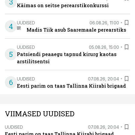
3
Käimas on seitse perearstikonkurssi
UUDISED
06.08.26, 11:00
4
Madis Tiik asub Saaremaale perearstiks
UUDISED
05.08.26, 15:00
5
Patsiendi peaaegu tapnud kirurg kaotas
arstilitsentsi
UUDISED
07.08.26, 20:04
6
Eesti parim on taas Tallinna Kiirabi brigaad
VIIMASED UUDISED
UUDISED
07.08.26, 20:04
Eesti parim on taas Tallinna Kiirabi brigaad