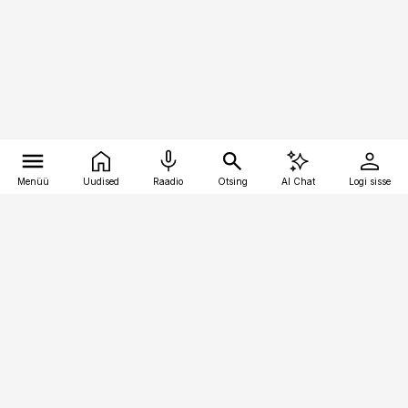
Menüü
Uudised
Raadio
Otsing
AI Chat
Logi sisse
Vana-Lõuna 39/1, 19094 Tallinn
(+372) 667 0111
meditsiiniuudised@aripaev.ee
Tellimisega seotud küsimused:
tellimiskeskus@aripaev.ee