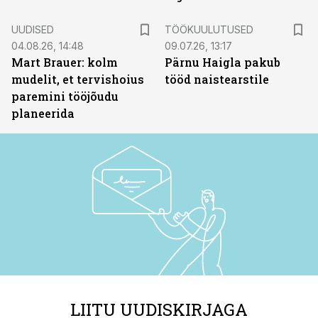
ST
UUDISED
TÖÖKUULUTUSED
04.08.26, 14:48
09.07.26, 13:17
Mart Brauer: kolm
Pärnu Haigla pakub
mudelit, et tervishoius
tööd naistearstile
paremini tööjõudu
planeerida
LIITU UUDISKIRJAGA