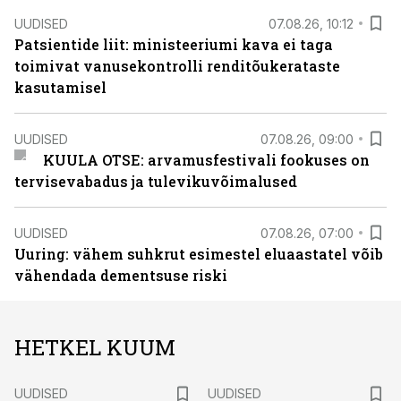
UUDISED
07.08.26, 10:12
Patsientide liit: ministeeriumi kava ei taga
toimivat vanusekontrolli renditõukerataste
kasutamisel
UUDISED
07.08.26, 09:00
KUULA OTSE: arvamusfestivali fookuses on
tervisevabadus ja tulevikuvõimalused
UUDISED
07.08.26, 07:00
Uuring: vähem suhkrut esimestel eluaastatel võib
vähendada dementsuse riski
HETKEL KUUM
UUDISED
UUDISED