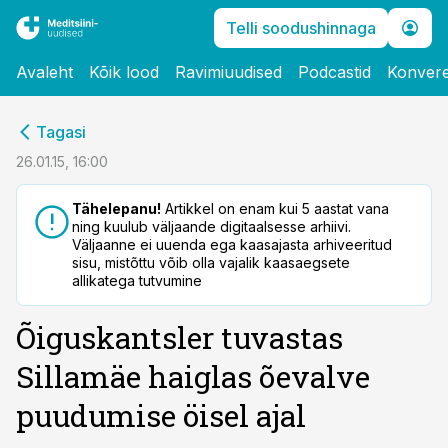
Telli soodushinnaga
Avaleht
Kõik lood
Ravimiuudised
Podcastid
Konvere
cebook
Tagasi
Twitter)
26.01.15, 16:00
kedIn
Tähelepanu!
Artikkel on enam kui 5 aastat vana
ning kuulub väljaande digitaalsesse arhiivi.
ail
Väljaanne ei uuenda ega kaasajasta arhiveeritud
sisu, mistõttu võib olla vajalik kaasaegsete
k
allikatega tutvumine
Õiguskantsler tuvastas
Sillamäe haiglas õevalve
puudumise öisel ajal