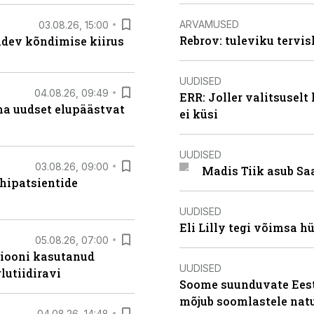
ARVAMUSED
03.08.26, 15:00
Rebrov: tuleviku tervis
oidev kõndimise kiirus
UUDISED
04.08.26, 09:49
ERR: Joller valitsuselt
ma uudset elupäästvat
ei küsi
UUDISED
03.08.26, 09:00
Madis Tiik asub Sa
hipatsientide
UUDISED
Eli Lilly tegi võimsa h
05.08.26, 07:00
siooni kasutanud
UUDISED
lutiidiravi
Soome suunduvate Eesti
mõjub soomlastele nat
04.08.26, 14:48