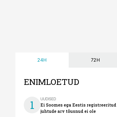
24H
72H
ENIMLOETUD
UUDISED
1
Ei Soomes ega Eestis registreeritud
juhtude arv tõusnud ei ole