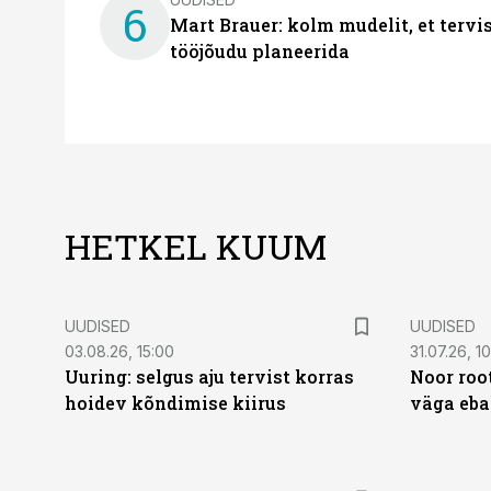
6
Mart Brauer: kolm mudelit, et terv
tööjõudu planeerida
HETKEL KUUM
UUDISED
UUDISED
03.08.26, 15:00
31.07.26, 1
Uuring: selgus aju tervist korras
Noor roo
hoidev kõndimise kiirus
väga eba