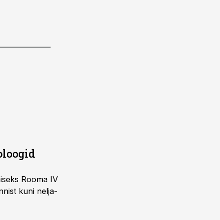
oloogid
imiseks Rooma IV
nist kuni nelja-