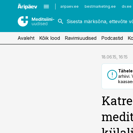
Kardioloogia
Uroloogia
aripaev.ee
bestmarketing.ee
dv.ee
Kirurgia
Vaktsineerimine
Naistehaigused
Avaleht
Kõik lood
Ravimiuudised
Podcastid
Ko
cebook
18.06.15, 16:15
Twitter)
Tähele
kedIn
arhiivi
kaasaeg
ail
Katre
k
medit
külal