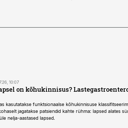
7.26, 10:07
lapsel on kõhukinnisus? Lastegastroenter
as kasutatakse funktsionaalse kõhukinnisuse klassifitseer
e kohaselt jagatakse patsiendid kahte rühma: lapsed alates sün
üle nelja-aastased lapsed.