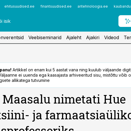
ehitusuudised.ee
finantsuudised.ee
aritehnoloogia.ee
kaubandu
nverentsid
Veebiseminarid
Ajaleht
Ajakiri
Videod
Ter
panu!
Artikkel on enam kui 5 aastat vana ning kuulub väljaande digi
. Väljaanne ei uuenda ega kaasajasta arhiveeritud sisu, mistõttu võib ol
sete allikatega tutvumine
 Maasalu nimetati Hue
siini- ja farmaatsiaülik
isprofessoriks