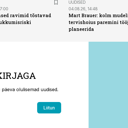
UUDISED
07:00
04.08.26, 14:48
sed ravimid tõstavad
Mart Brauer: kolm mudeli
ukkumisriski
tervishoius paremini töö
planeerida
KIRJAGA
ti päeva olulisemad uudised.
Liitun