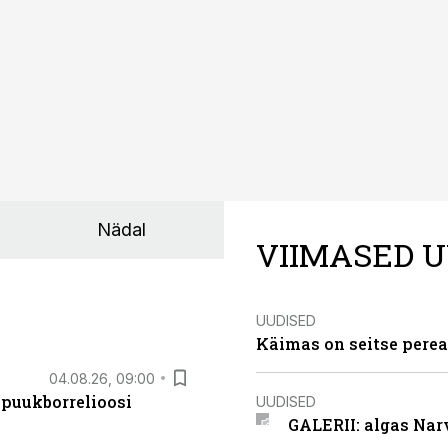
Nädal
VIIMASED U
UUDISED
Käimas on seitse perea
04.08.26, 09:00
 puukborrelioosi
UUDISED
GALERII: algas Nar