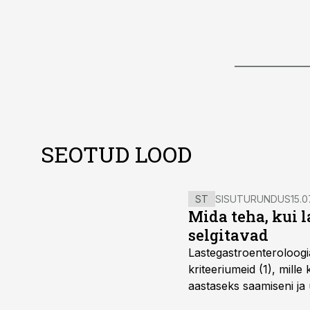
SEOTUD LOOD
ST
SISUTURUNDUS
15.0
Mida teha, kui 
selgitavad
Lastegastroenteroloogi
kriteeriumeid (1), mill
aastaseks saamiseni ja 