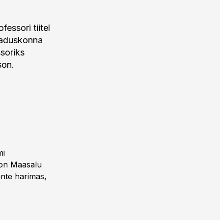
fessori tiitel
teaduskonna
soriks
son.
mi
i on Maasalu
ante harimas,