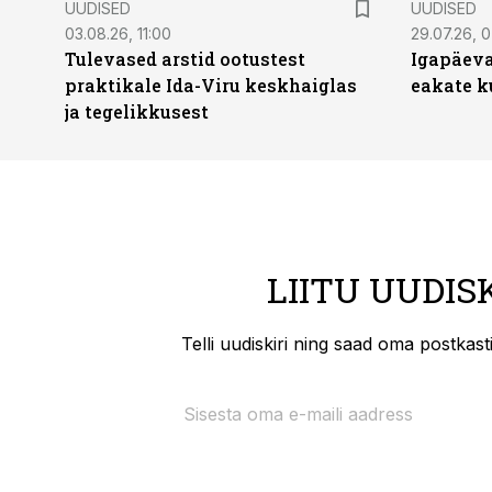
UUDISED
UUDISED
03.08.26, 11:00
29.07.26, 
Tulevased arstid ootustest
Igapäeva
praktikale Ida-Viru keskhaiglas
eakate k
ja tegelikkusest
LIITU UUDIS
Telli uudiskiri ning saad oma postkas