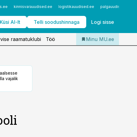
Iseteenindus
s.ee
kinnisvarauudised.ee
logistikauudised.ee
palgauudised.ee
Telli Meditsiiniuudised
Küsi AI-lt
Telli soodushinnaga
Logi sisse
vise raamatuklubi
Töö
Minu MU.ee
taalsesse
la vajalik
ooli