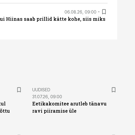
06.08.26, 09:00
 Hiinas saab prillid kätte kohe, siis miks
UUDISED
31.07.26, 09:00
kul
Eetikakomitee arutleb tänavu
tõttu
ravi piiramise üle
ST