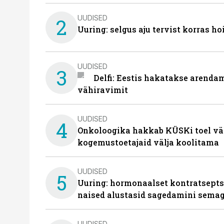
UUDISED
2
Uuring: selgus aju tervist korras h
UUDISED
3
Delfi: Eestis hakatakse arenda
vähiravimit
UUDISED
4
Onkoloogika hakkab KÜSKi toel vä
kogemustoetajaid välja koolitama
UUDISED
5
Uuring: hormonaalset kontratsept
naised alustasid sagedamini semag
UUDISED