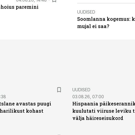
ishoius paremini
UUDISED
Soomlanna kogemus: kui
mujal ei saa?
UUDISED
0:38
03.08.26, 07:00
tslane avastas puugi
Hispaania päikeseranni
harilikust kohast
kuulutati viiruse leviku 
välja häireseisukord