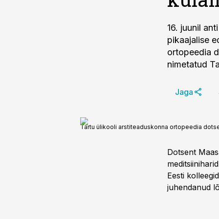
16. juunil ant
pikaajalise 
ortopeedia d
nimetatud Ta
Jaga
Tartu ülikooli arstiteaduskonna ortopeedia dots
Dotsent Maas
meditsiinihar
Eesti kolleegi
juhendanud lõi