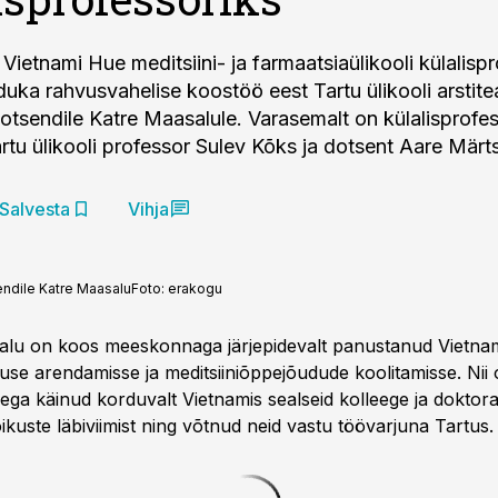
i Vietnami Hue meditsiini- ja farmaatsiaülikooli külalispro
eduka rahvusvahelise koostöö eest Tartu ülikooli arsti
otsendile Katre Maasalule. Varasemalt on külalisprofes
rtu ülikooli professor Sulev Kõks ja dotsent Aare Märt
Salvesta
Vihja
endile Katre Maasalu
Foto:
erakogu
alu on koos meeskonnaga järjepidevalt panustanud Vietna
iduse arendamisse ja meditsiiniõppejõudude koolitamisse. Ni
dega käinud korduvalt Vietnamis sealseid kolleege ja doktor
kuste läbiviimist ning võtnud neid vastu töövarjuna Tartus.