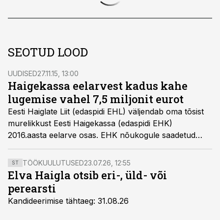
SEOTUD LOOD
UUDISED
27.11.15, 13:00
Haigekassa eelarvest kadus kahe
lugemise vahel 7,5 miljonit eurot
Eesti Haiglate Liit (edaspidi EHL) väljendab oma tõsist
murelikkust Eesti Haigekassa (edaspidi EHK)
2016.aasta eelarve osas. EHK nõukogule saadetud
materjalidest nähtub, et eelarve projekti I ja II lugemise
vahel on eriarstiabi eelarvet vähendatud täiendavalt
TÖÖKUULUTUSED
23.07.26, 12:55
ST
7,5 miljoni euro võrra.
Elva Haigla otsib eri-, üld- või
perearsti
Kandideerimise tähtaeg: 31.08.26