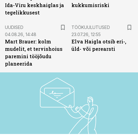
Ida-Viru keskhaiglas ja
kukkumisriski
tegelikkusest
ST
UUDISED
TÖÖKUULUTUSED
04.08.26, 14:48
23.07.26, 12:55
Mart Brauer: kolm
Elva Haigla otsib eri-,
mudelit, et tervishoius
üld- või perearsti
paremini tööjõudu
planeerida