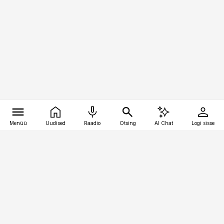
Menüü
Uudised
Raadio
Otsing
AI Chat
Logi sisse
Vana-Lõuna 39/1, 19094 Tallinn
(+372) 667 0111
meditsiiniuudised@aripaev.ee
Tellimisega seotud küsimused: