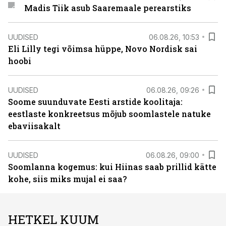
Madis Tiik asub Saaremaale perearstiks
UUDISED
06.08.26, 10:53
Eli Lilly tegi võimsa hüppe, Novo Nordisk sai
hoobi
UUDISED
06.08.26, 09:26
Soome suunduvate Eesti arstide koolitaja:
eestlaste konkreetsus mõjub soomlastele natuke
ebaviisakalt
UUDISED
06.08.26, 09:00
Soomlanna kogemus: kui Hiinas saab prillid kätte
kohe, siis miks mujal ei saa?
HETKEL KUUM