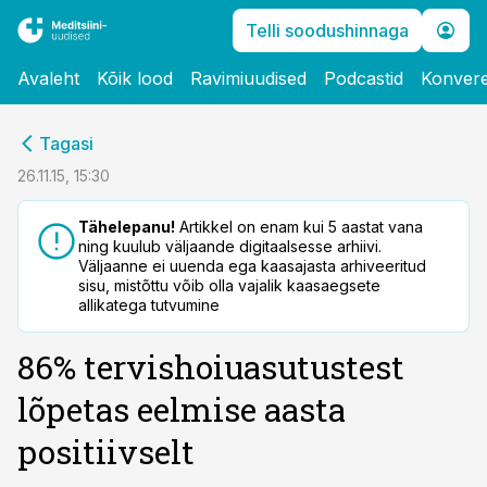
Telli soodushinnaga
Avaleht
Kõik lood
Ravimiuudised
Podcastid
Konvere
cebook
Tagasi
Twitter)
26.11.15, 15:30
kedIn
Tähelepanu!
Artikkel on enam kui 5 aastat vana
ning kuulub väljaande digitaalsesse arhiivi.
ail
Väljaanne ei uuenda ega kaasajasta arhiveeritud
sisu, mistõttu võib olla vajalik kaasaegsete
k
allikatega tutvumine
86% tervishoiuasutustest
lõpetas eelmise aasta
positiivselt