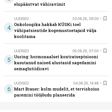
elupäästvat vähiravimit
UUDISED
03.08.26, 09:00
Onkoloogika hakkab KÜSKi toel
4
vähipatsientide kogemustoetajaid välja
koolitama
UUDISED
05.08.26, 07:00
Uuring: hormonaalset kontratseptsiooni
5
kasutanud naised alustasid sagedamini
semaglutiidiravi
UUDISED
04.08.26, 14:48
6
Mart Brauer: kolm mudelit, et tervishoius
paremini tööjõudu planeerida