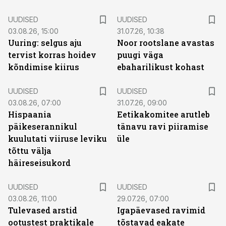
UUDISED
UUDISED
03.08.26, 15:00
31.07.26, 10:38
Uuring: selgus aju
Noor rootslane avastas
tervist korras hoidev
puugi väga
kõndimise kiirus
ebaharilikust kohast
UUDISED
UUDISED
03.08.26, 07:00
31.07.26, 09:00
Hispaania
Eetikakomitee arutleb
päikeserannikul
tänavu ravi piiramise
kuulutati viiruse leviku
üle
tõttu välja
häireseisukord
UUDISED
UUDISED
03.08.26, 11:00
29.07.26, 07:00
Tulevased arstid
Igapäevased ravimid
ootustest praktikale
tõstavad eakate