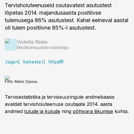
Tervishoiuteenuseid osutavatest asutustest
lõpetas 2014. majandusaasta positiivse
tulemusega 86% asutustest. Kahel eelneval aastal
oli tulem positiivne 85%-l asutustest.
Violetta Riidas
Meditsiiniuudiste toimetaja
Jaga
Salvesta
Vihja
Foto:
Maris Ojasuu
Tervisestatistika ja terviseuuringute andmebaasis
avaldati tervishoiuteenuse osutajate 2014. aasta
andmed
tulude ja kulude
ning
põhivara liikumise
kohta.