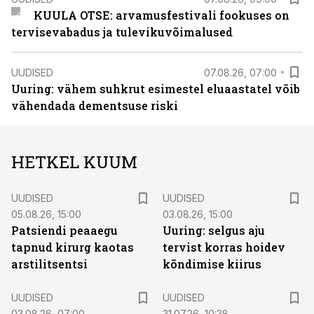
KUULA OTSE: arvamusfestivali fookuses on
tervisevabadus ja tulevikuvõimalused
UUDISED
07.08.26, 07:00
Uuring: vähem suhkrut esimestel eluaastatel võib
vähendada dementsuse riski
HETKEL KUUM
UUDISED
UUDISED
05.08.26, 15:00
03.08.26, 15:00
Patsiendi peaaegu
Uuring: selgus aju
tapnud kirurg kaotas
tervist korras hoidev
arstilitsentsi
kõndimise kiirus
UUDISED
UUDISED
03.08.26, 07:00
31.07.26, 10:38