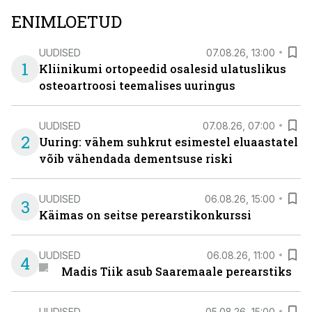
ENIMLOETUD
UUDISED
07.08.26, 13:00
1
Kliinikumi ortopeedid osalesid ulatuslikus
osteoartroosi teemalises uuringus
UUDISED
07.08.26, 07:00
2
Uuring: vähem suhkrut esimestel eluaastatel
võib vähendada dementsuse riski
UUDISED
06.08.26, 15:00
3
Käimas on seitse perearstikonkurssi
UUDISED
06.08.26, 11:00
4
Madis Tiik asub Saaremaale perearstiks
UUDISED
05.08.26, 15:00