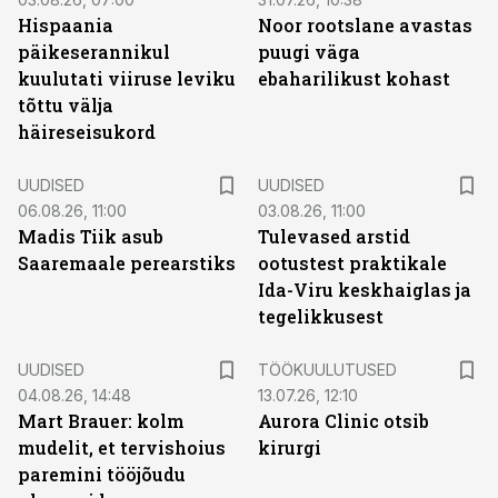
Hispaania
Noor rootslane avastas
päikeserannikul
puugi väga
kuulutati viiruse leviku
ebaharilikust kohast
tõttu välja
häireseisukord
UUDISED
UUDISED
06.08.26, 11:00
03.08.26, 11:00
Madis Tiik asub
Tulevased arstid
Saaremaale perearstiks
ootustest praktikale
Ida-Viru keskhaiglas ja
tegelikkusest
ST
UUDISED
TÖÖKUULUTUSED
04.08.26, 14:48
13.07.26, 12:10
Mart Brauer: kolm
Aurora Clinic otsib
mudelit, et tervishoius
kirurgi
paremini tööjõudu