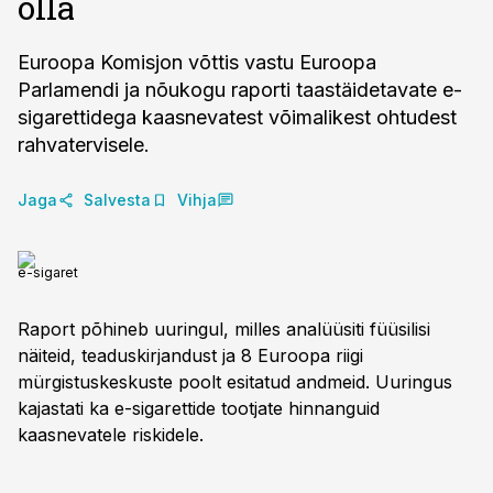
olla
Euroopa Komisjon võttis vastu Euroopa
Parlamendi ja nõukogu raporti taastäidetavate e-
sigarettidega kaasnevatest võimalikest ohtudest
rahvatervisele.
Jaga
Salvesta
Vihja
e-sigaret
Raport põhineb uuringul, milles analüüsiti füüsilisi
näiteid, teaduskirjandust ja 8 Euroopa riigi
mürgistuskeskuste poolt esitatud andmeid. Uuringus
kajastati ka e-sigarettide tootjate hinnanguid
kaasnevatele riskidele.