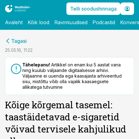
Telli soodushinnaga
Avaleht
Kõik lood
Ravimiuudised
Podcastid
Konvere
cebook
Tagasi
Twitter)
25.05.16, 11:22
kedIn
Tähelepanu!
Artikkel on enam kui 5 aastat vana
ning kuulub väljaande digitaalsesse arhiivi.
ail
Väljaanne ei uuenda ega kaasajasta arhiveeritud
sisu, mistõttu võib olla vajalik kaasaegsete
k
allikatega tutvumine
Kõige kõrgemal tasemel:
taastäidetavad e-sigaretid
võivad tervisele kahjulikud