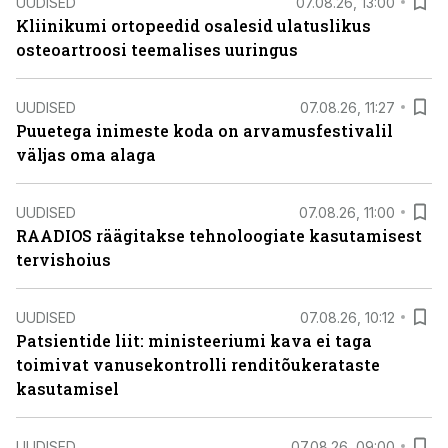
UUDISED
07.08.26, 13:00
Kliinikumi ortopeedid osalesid ulatuslikus
osteoartroosi teemalises uuringus
UUDISED
07.08.26, 11:27
Puuetega inimeste koda on arvamusfestivalil
väljas oma alaga
UUDISED
07.08.26, 11:00
RAADIOS räägitakse tehnoloogiate kasutamisest
tervishoius
UUDISED
07.08.26, 10:12
Patsientide liit: ministeeriumi kava ei taga
toimivat vanusekontrolli renditõukerataste
kasutamisel
UUDISED
07.08.26, 09:00