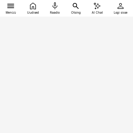
Menüü
Uudised
Raadio
Otsing
AI Chat
Logi sisse
Vana-Lõuna 39/1, 19094 Tallinn
(+372) 667 0111
meditsiiniuudised@aripaev.ee
Tellimisega seotud küsimused:
tellimiskeskus@aripaev.ee
Telli
Reklaam
Firmast
Sisu kasutamisõigused
Ajakirjaniku
eetikakoodeks
Üldtingimused
Privaatsustingimused