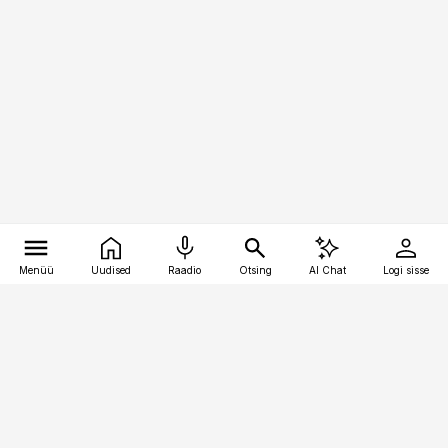
Menüü
Uudised
Raadio
Otsing
AI Chat
Logi sisse
Vana-Lõuna 39/1, 19094 Tallinn
(+372) 667 0111
meditsiiniuudised@aripaev.ee