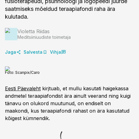
füsioterapeudi, psühholoogi ja logopeedi juurde
saatmiseks mõeldud teraapiafondi raha ära
kulutada.
Violetta Riidas
Meditsiiniuudiste toimetaja
Jaga
Salvesta
Vihja
Foto:
Scanpix/Caro
Eesti Päevaleht
kirjtuab, et mullu kasutati haigekassa
andmetel teraapiafondist ära ainult veerand ning kuigi
tänavu on olukord muutunud, on endiselt on
maakondi, kus teraapiafondi rahast on ära kasutatud
kõigest kümnendik.