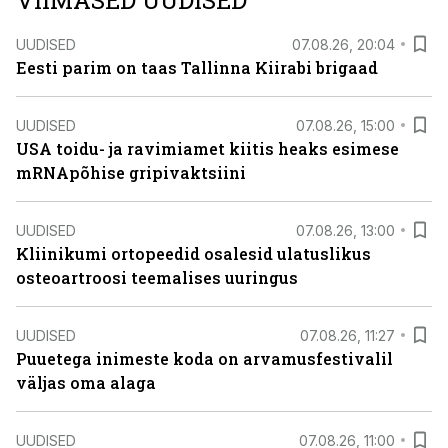
VIIMASED UUDISED
UUDISED
07.08.26, 20:04
Eesti parim on taas Tallinna Kiirabi brigaad
UUDISED
07.08.26, 15:00
USA toidu- ja ravimiamet kiitis heaks esimese
mRNApõhise gripivaktsiini
UUDISED
07.08.26, 13:00
Kliinikumi ortopeedid osalesid ulatuslikus
osteoartroosi teemalises uuringus
UUDISED
07.08.26, 11:27
Puuetega inimeste koda on arvamusfestivalil
väljas oma alaga
UUDISED
07.08.26, 11:00