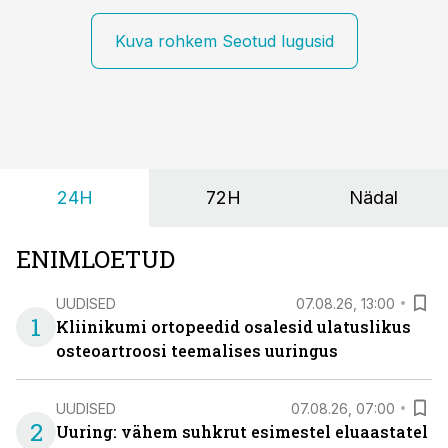
Kuva rohkem Seotud lugusid
24H
72H
Nädal
ENIMLOETUD
UUDISED
07.08.26, 13:00
1
Kliinikumi ortopeedid osalesid ulatuslikus
osteoartroosi teemalises uuringus
UUDISED
07.08.26, 07:00
2
Uuring: vähem suhkrut esimestel eluaastatel