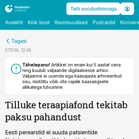
Telli soodushinnaga
Avaleht
Kõik lood
Ravimiuudised
Podcastid
Konvere
cebook
Tagasi
Twitter)
07.11.16, 12:45
kedIn
Tähelepanu!
Artikkel on enam kui 5 aastat vana
ning kuulub väljaande digitaalsesse arhiivi.
ail
Väljaanne ei uuenda ega kaasajasta arhiveeritud
sisu, mistõttu võib olla vajalik kaasaegsete
k
allikatega tutvumine
Tilluke teraapiafond tekitab
paksu pahandust
Eesti perearstid ei suuda patsientide