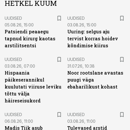
HETKEL KUUM
UUDISED
UUDISED
05.08.26, 15:00
03.08.26, 15:00
Patsiendi peaaegu
Uuring: selgus aju
tapnud kirurg kaotas
tervist korras hoidev
arstilitsentsi
kõndimise kiirus
UUDISED
UUDISED
03.08.26, 07:00
31.07.26, 10:38
Hispaania
Noor rootslane avastas
päikeserannikul
puugi väga
kuulutati viiruse leviku
ebaharilikust kohast
tõttu välja
häireseisukord
UUDISED
UUDISED
06.08.26, 11:00
03.08.26, 11:00
Madis Tiik asub
Tulevased arstid