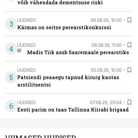
võib vähendada dementsuse riski
UUDISED
06.08.26, 15:00
3
Käimas on seitse perearstikonkurssi
UUDISED
06.08.26, 11:00
4
Madis Tiik asub Saaremaale perearstiks
UUDISED
05.08.26, 15:00
5
Patsiendi peaaegu tapnud kirurg kaotas
arstilitsentsi
UUDISED
07.08.26, 20:04
6
Eesti parim on taas Tallinna Kiirabi brigaad