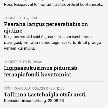
Ross teisipäeval toimunud traditsioonilisel kohtumisel
terviseteemadel kirjutavate ajakirjanikega.
UUDISED
11.01.17, 13:00
Pearaha langus perearstiabis on
ajutine
Kuigi perearstid said õiguse tellida senisest enam
uuringuid, on raha nende tegemiseks tohtritel praegu
vähem kui mullu.
UUDISED
29.05.15, 08:00
Ligipääsuküsimus pidurdab
teraapiafondi kasutamist
TÖÖKUULUTUSED
29.07.26, 12:56
ST
Tallinna Lastehaigla otsib arsti
Kandideerimise tähtaeg: 28.08.26