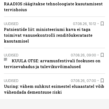
RAADIOS räägitakse tehnoloogiate kasutamisest
tervishoius
UUDISED
07.08.26, 10:12
Patsientide liit: ministeeriumi kava ei taga
toimivat vanusekontrolli renditõukerataste
kasutamisel
UUDISED
07.08.26, 09:00
KUULA OTSE: arvamusfestivali fookuses on
tervisevabadus ja tulevikuvõimalused
UUDISED
07.08.26, 07:00
Uuring: vähem suhkrut esimestel eluaastatel võib
vähendada dementsuse riski