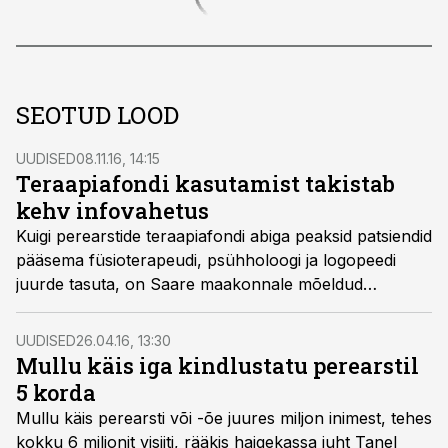
SEOTUD LOOD
UUDISED
08.11.16, 14:15
Teraapiafondi kasutamist takistab
kehv infovahetus
Kuigi perearstide teraapiafondi abiga peaksid patsiendid
pääsema füsioterapeudi, psühholoogi ja logopeedi
juurde tasuta, on Saare maakonnale mõeldud
summast tänavu kasutatud vähem kui 14%.
UUDISED
26.04.16, 13:30
Mullu käis iga kindlustatu perearstil
5 korda
Mullu käis perearsti või -õe juures miljon inimest, tehes
kokku 6 miljonit visiiti, rääkis haigekassa juht Tanel