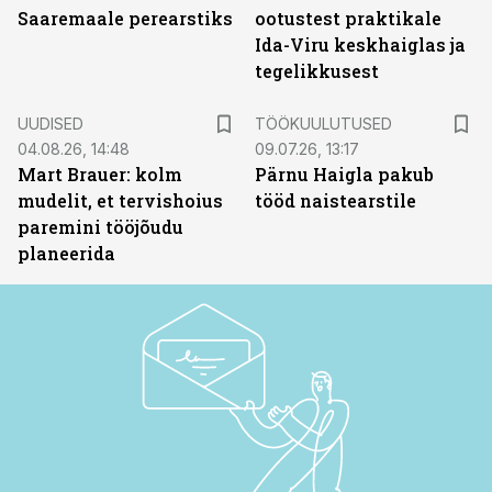
Saaremaale perearstiks
ootustest praktikale
Ida-Viru keskhaiglas ja
tegelikkusest
ST
UUDISED
TÖÖKUULUTUSED
04.08.26, 14:48
09.07.26, 13:17
Mart Brauer: kolm
Pärnu Haigla pakub
mudelit, et tervishoius
tööd naistearstile
paremini tööjõudu
planeerida