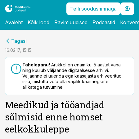
Telli soodushinnaga
Avaleht
Kõik lood
Ravimiuudised
Podcastid
Konvere
cebook
Tagasi
Twitter)
16.02.17, 15:15
kedIn
Tähelepanu!
Artikkel on enam kui 5 aastat vana
ning kuulub väljaande digitaalsesse arhiivi.
ail
Väljaanne ei uuenda ega kaasajasta arhiveeritud
sisu, mistõttu võib olla vajalik kaasaegsete
k
allikatega tutvumine
Meedikud ja tööandjad
sõlmisid enne homset
eelkokkuleppe