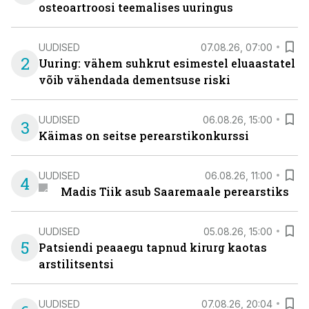
osteoartroosi teemalises uuringus
UUDISED
07.08.26, 07:00
2
Uuring: vähem suhkrut esimestel eluaastatel
võib vähendada dementsuse riski
UUDISED
06.08.26, 15:00
3
Käimas on seitse perearstikonkurssi
UUDISED
06.08.26, 11:00
4
Madis Tiik asub Saaremaale perearstiks
UUDISED
05.08.26, 15:00
5
Patsiendi peaaegu tapnud kirurg kaotas
arstilitsentsi
UUDISED
07.08.26, 20:04