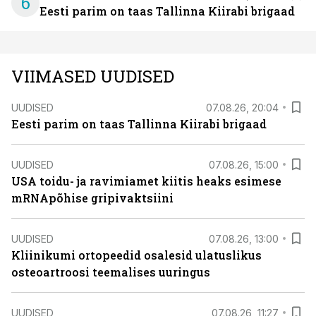
6
Eesti parim on taas Tallinna Kiirabi brigaad
VIIMASED UUDISED
UUDISED
07.08.26, 20:04
Eesti parim on taas Tallinna Kiirabi brigaad
UUDISED
07.08.26, 15:00
USA toidu- ja ravimiamet kiitis heaks esimese
mRNApõhise gripivaktsiini
UUDISED
07.08.26, 13:00
Kliinikumi ortopeedid osalesid ulatuslikus
osteoartroosi teemalises uuringus
UUDISED
07.08.26, 11:27