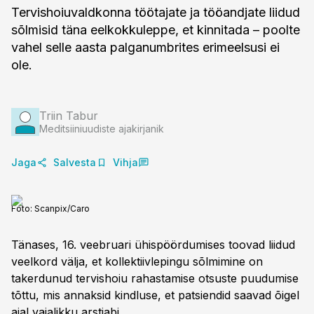
Tervishoiuvaldkonna töötajate ja tööandjate liidud
sõlmisid täna eelkokkuleppe, et kinnitada – poolte
vahel selle aasta palganumbrites erimeelsusi ei
ole.
Triin Tabur
Meditsiiniuudiste ajakirjanik
Jaga
Salvesta
Vihja
Foto:
Scanpix/Caro
Tänases, 16. veebruari ühispöördumises toovad liidud
veelkord välja, et kollektiivlepingu sõlmimine on
takerdunud tervishoiu rahastamise otsuste puudumise
tõttu, mis annaksid kindluse, et patsiendid saavad õigel
ajal vajalikku arstiabi.