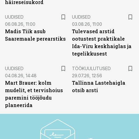
häireseisukord
UUDISED
UUDISED
06.08.26, 11:00
03.08.26, 11:00
Madis Tiik asub
Tulevased arstid
Saaremaale perearstiks
ootustest praktikale
Ida-Viru keskhaiglas ja
tegelikkusest
ST
UUDISED
TÖÖKUULUTUSED
04.08.26, 14:48
29.07.26, 12:56
Mart Brauer: kolm
Tallinna Lastehaigla
mudelit, et tervishoius
otsib arsti
paremini tööjõudu
planeerida