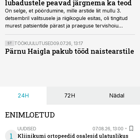
lubadustele peavad järgnema ka teod
On selge, et pöördumine, mille arstide liit mullu 3.
detsembril valitsusele ja riigikogule esitas, oli tingitud
murest patsientide pärast ja praeguse tervishoiu
rahastamise skeemi jätkusuutmatusest, ütleb riigikogu
sotsiaalkomisjoni juht Helmen Kütt.
TÖÖKUULUTUSED
09.07.26, 13:17
ST
Pärnu Haigla pakub tööd naistearstile
24H
72H
Nädal
ENIMLOETUD
UUDISED
07.08.26, 13:00
1
Kliinikumi ortopeedid osalesid ulatuslikus