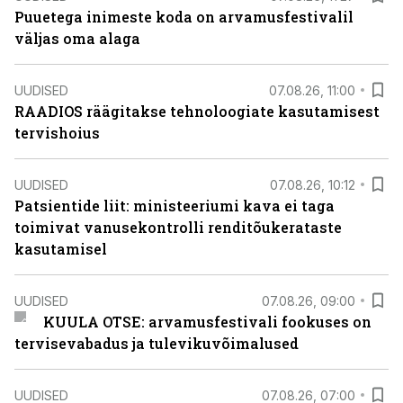
Puuetega inimeste koda on arvamusfestivalil
väljas oma alaga
UUDISED
07.08.26, 11:00
RAADIOS räägitakse tehnoloogiate kasutamisest
tervishoius
UUDISED
07.08.26, 10:12
Patsientide liit: ministeeriumi kava ei taga
toimivat vanusekontrolli renditõukerataste
kasutamisel
UUDISED
07.08.26, 09:00
KUULA OTSE: arvamusfestivali fookuses on
tervisevabadus ja tulevikuvõimalused
UUDISED
07.08.26, 07:00