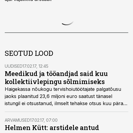
SEOTUD LOOD
UUDISED
17.02.17, 12:45
Meedikud ja tööandjad said kuu
kollektiivlepingu sõlmimiseks
Haigekassa nõukogu tervishoiutöötajate palgatõusu
jaoks plaanitud 23,6 miljoni euro saatust tänasel
istungil ei otsustanud, ilmselt tehakse otsus kuu pärast
järgmisel istungil.
ARVAMUSED
17.02.17, 07:00
Helmen Kütt: arstidele antud