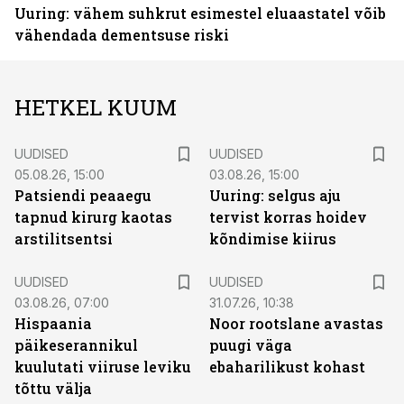
Uuring: vähem suhkrut esimestel eluaastatel võib
vähendada dementsuse riski
HETKEL KUUM
UUDISED
UUDISED
05.08.26, 15:00
03.08.26, 15:00
Patsiendi peaaegu
Uuring: selgus aju
tapnud kirurg kaotas
tervist korras hoidev
arstilitsentsi
kõndimise kiirus
UUDISED
UUDISED
03.08.26, 07:00
31.07.26, 10:38
Hispaania
Noor rootslane avastas
päikeserannikul
puugi väga
kuulutati viiruse leviku
ebaharilikust kohast
tõttu välja