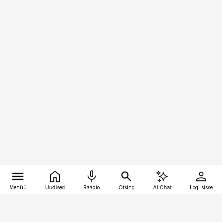
Menüü
Uudised
Raadio
Otsing
AI Chat
Logi sisse