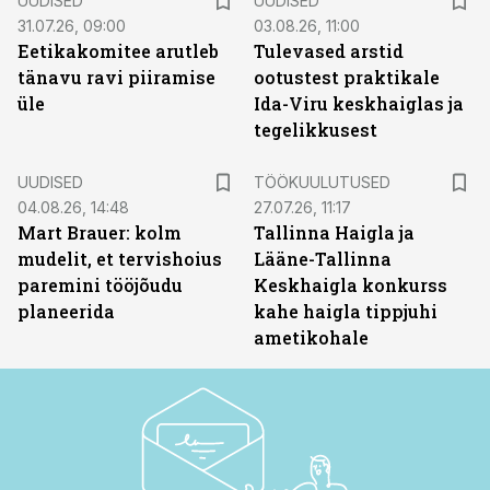
UUDISED
UUDISED
31.07.26, 09:00
03.08.26, 11:00
Eetikakomitee arutleb
Tulevased arstid
tänavu ravi piiramise
ootustest praktikale
üle
Ida-Viru keskhaiglas ja
tegelikkusest
ST
UUDISED
TÖÖKUULUTUSED
04.08.26, 14:48
27.07.26, 11:17
Mart Brauer: kolm
Tallinna Haigla ja
mudelit, et tervishoius
Lääne-Tallinna
paremini tööjõudu
Keskhaigla konkurss
planeerida
kahe haigla tippjuhi
ametikohale