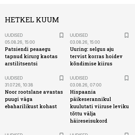
HETKEL KUUM
UUDISED
UUDISED
05.08.26, 15:00
03.08.26, 15:00
Patsiendi peaaegu
Uuring: selgus aju
tapnud kirurg kaotas
tervist korras hoidev
arstilitsentsi
kõndimise kiirus
UUDISED
UUDISED
31.07.26, 10:38
03.08.26, 07:00
Noor rootslane avastas
Hispaania
puugi väga
päikeserannikul
ebaharilikust kohast
kuulutati viiruse leviku
tõttu välja
häireseisukord