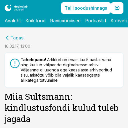
Telli soodushinnaga
Avaleht
Kõik lood
Ravimiuudised
Podcastid
Konvere
cebook
Tagasi
Twitter)
16.02.17, 13:00
kedIn
Tähelepanu!
Artikkel on enam kui 5 aastat vana
ning kuulub väljaande digitaalsesse arhiivi.
ail
Väljaanne ei uuenda ega kaasajasta arhiveeritud
sisu, mistõttu võib olla vajalik kaasaegsete
k
allikatega tutvumine
Miia Sultsmann:
kindlustusfondi kulud tuleb
jagada