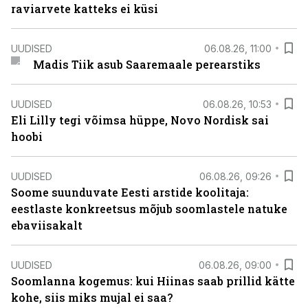
raviarvete katteks ei küsi
UUDISED
06.08.26, 11:00
Madis Tiik asub Saaremaale perearstiks
UUDISED
06.08.26, 10:53
Eli Lilly tegi võimsa hüppe, Novo Nordisk sai
hoobi
UUDISED
06.08.26, 09:26
Soome suunduvate Eesti arstide koolitaja:
eestlaste konkreetsus mõjub soomlastele natuke
ebaviisakalt
UUDISED
06.08.26, 09:00
Soomlanna kogemus: kui Hiinas saab prillid kätte
kohe, siis miks mujal ei saa?