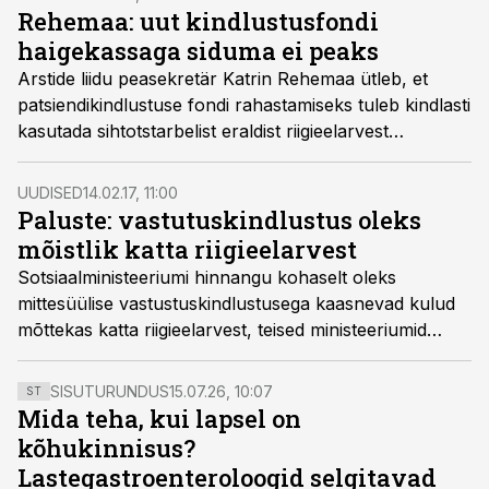
Rehemaa: uut kindlustusfondi
haigekassaga siduma ei peaks
Arstide liidu peasekretär Katrin Rehemaa ütleb, et
patsiendikindlustuse fondi rahastamiseks tuleb kindlasti
kasutada sihtotstarbelist eraldist riigieelarvest
ravikindlustusse, et hoida ära tervishoiuteenuste
kättesaadavuse vähenemist uue lisakulu tekkimisel.
UUDISED
14.02.17, 11:00
Paluste: vastutuskindlustus oleks
mõistlik katta riigieelarvest
Sotsiaalministeeriumi hinnangu kohaselt oleks
mittesüülise vastustuskindlustusega kaasnevad kulud
mõttekas katta riigieelarvest, teised ministeeriumid
annavad oma arvamuse lähiajal.
SISUTURUNDUS
15.07.26, 10:07
ST
Mida teha, kui lapsel on
kõhukinnisus?
Lastegastroenteroloogid selgitavad