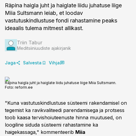
Räpina haigla juht ja haiglate liidu juhatuse liige
Miia Sultsmann leiab, et loodav
vastutuskindlustuse fondi rahastamine peaks
ideaalis tulema mitmest allikast.
Triin Tabur
Meditsiiniuudiste ajakirjanik
Jaga
Salvesta
Vihja
Räpina haigla juht ja haiglate liidu juhatuse liige Miia Sultsmann.
Foto:
reform.ee
"Kuna vastutuskindlustuse süsteemi rakendamisel on
tegemist ka ravikvaliteedi parendamisega ja protsess
toob kaasa tervishoiuteenuste hinna muutused, on
loogiline siduda süsteemi rahastamine ka
haigekassaga," kommenteerib
Miia