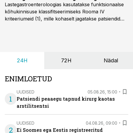
Lastegastroenteroloogias kasutatakse funktsionaalse
kõhukinnisuse klassifitseerimiseks Rooma IV
kriteeriumeid (1), mille kohaselt jagatakse patsiendid
kahte rühma: lapsed alates sünnist kuni nelja-
aastaseks saamiseni ja üle nelja-aastased lapsed.
24H
72H
Nädal
ENIMLOETUD
UUDISED
05.08.26, 15:00
1
Patsiendi peaaegu tapnud kirurg kaotas
arstilitsentsi
UUDISED
04.08.26, 09:00
2
Ei Soomes ega Eestis registreeritud