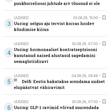
puukborrelioosi juhtude arv tõusnud ei ole
UUDISED
03.08.26, 15:00
3
Uuring: selgus aju tervist korras hoidev
kõndimise kiirus
UUDISED
05.08.26, 07:00
Uuring: hormonaalset kontratseptsiooni
4
kasutanud naised alustasid sagedamini
semaglutiidiravi
UUDISED
04.08.26, 09:49
5
Delfi: Eestis hakatakse arendama uudset
elupäästvat vähiravimit
UUDISED
05.08.26, 07:00
6
Uuring: GLP-1 ravimid võivad suurendada