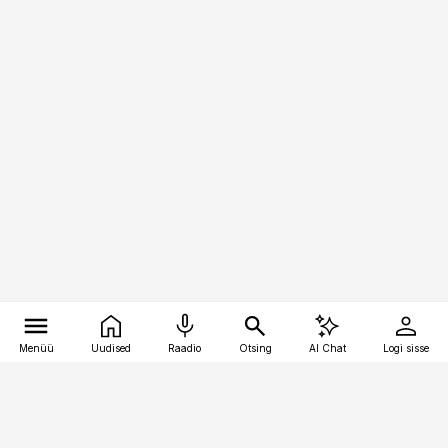
Menüü
Uudised
Raadio
Otsing
AI Chat
Logi sisse
Vana-Lõuna 39/1, 19094 Tallinn