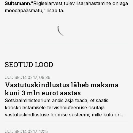
Sultsmann
."Riigieelarvest tulev lisarahastamine on aga
möödapääsmatu," lisab ta.
SEOTUD LOOD
UUDISED
14.02.17, 09:36
Vastutuskindlustus läheb maksma
kuni 3 mln eurot aastas
Sotsiaalministeerium andis äsja teada, et saatis
kooskõlastamisele tervishoiuteenuse osutaja
vastutuskindlustuse loomise süsteemi, mille kulu on
riigieelarvele ja haigekassale umbes 2,3–3 miljonit eurot
aastas.
UUDISED
14.02.17, 12:15