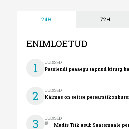
24H
72H
ENIMLOETUD
UUDISED
1
Patsiendi peaaegu tapnud kirurg ka
UUDISED
2
Käimas on seitse perearstikonkurs
UUDISED
3
Madis Tiik asub Saaremaale pe