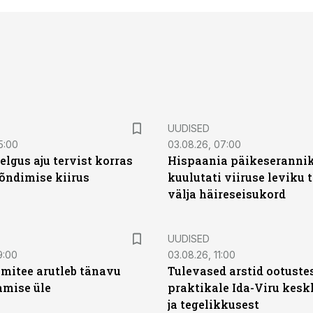
UUDISED
5:00
03.08.26, 07:00
elgus aju tervist korras
Hispaania päikeseranni
õndimise kiirus
kuulutati viiruse leviku 
välja häireseisukord
UUDISED
9:00
03.08.26, 11:00
mitee arutleb tänavu
Tulevased arstid ootuste
amise üle
praktikale Ida-Viru kesk
ja tegelikkusest