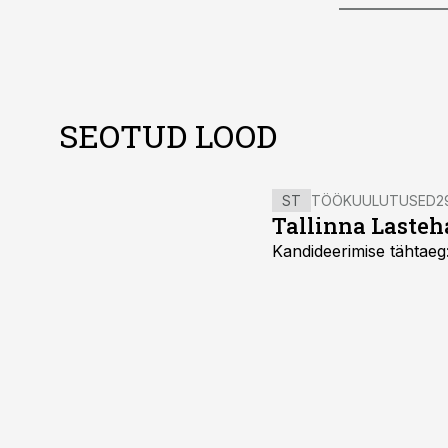
SEOTUD LOOD
ST
TÖÖKUULUTUSED
2
Tallinna Lasteha
Kandideerimise tähtaeg