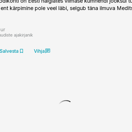
odikohti on Eesti haiglates viimase kümnendi jooksul tu
ent kärpimine pole veel läbi, selgub täna ilmuva Medits
bur
uudiste ajakirjanik
Salvesta
Vihja