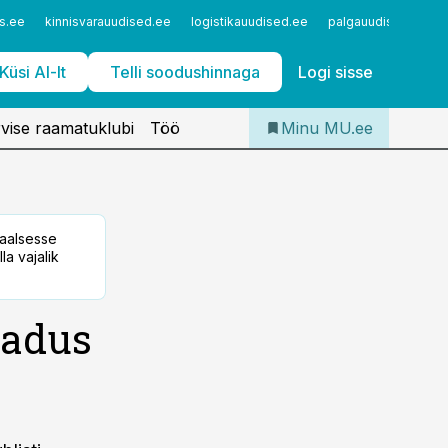
Iseteenindus
s.ee
kinnisvarauudised.ee
logistikauudised.ee
palgauudised.ee
Telli Meditsiiniuudised
Küsi AI-lt
Telli soodushinnaga
Logi sisse
vise raamatuklubi
Töö
Minu MU.ee
taalsesse
la vajalik
kadus