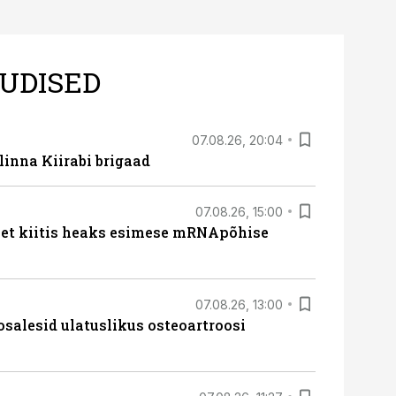
UDISED
07.08.26, 20:04
linna Kiirabi brigaad
07.08.26, 15:00
met kiitis heaks esimese mRNApõhise
07.08.26, 13:00
osalesid ulatuslikus osteoartroosi