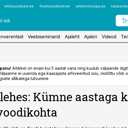
ehitusuudised.ee
finantsuudised.ee
aritehnoloogia.ee
kaubandu
nverentsid
Veebiseminarid
Ajaleht
Ajakiri
Videod
Ter
panu!
Artikkel on enam kui 5 aastat vana ning kuulub väljaande digi
. Väljaanne ei uuenda ega kaasajasta arhiveeritud sisu, mistõttu võib ol
sete allikatega tutvumine
lehes: Kümne aastaga 
voodikohta