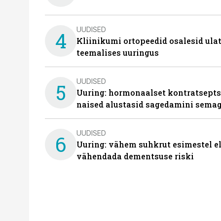
UUDISED
4
Kliinikumi ortopeedid osalesid ula
teemalises uuringus
UUDISED
5
Uuring: hormonaalset kontratsept
naised alustasid sagedamini semag
UUDISED
6
Uuring: vähem suhkrut esimestel el
vähendada dementsuse riski