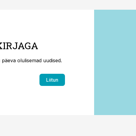
KIRJAGA
ti päeva olulisemad uudised.
Liitun