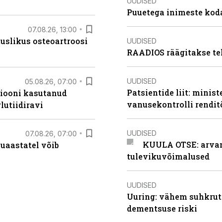
UUDISED
Puuetega inimeste koda
07.08.26, 13:00
tuslikus osteoartroosi
UUDISED
RAADIOS räägitakse te
UUDISED
05.08.26, 07:00
Patsientide liit: minis
siooni kasutanud
vanusekontrolli rendi
lutiidiravi
UUDISED
07.08.26, 07:00
KUULA OTSE: arvamu
uaastatel võib
tulevikuvõimalused
UUDISED
Uuring: vähem suhkrut
dementsuse riski