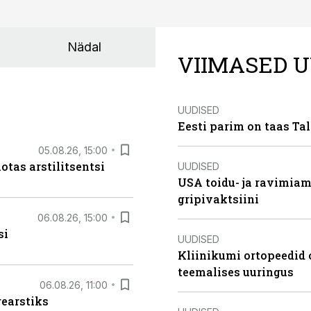
Nädal
VIIMASED U
UUDISED
Eesti parim on taas Tal
05.08.26, 15:00
otas arstilitsentsi
UUDISED
USA toidu- ja ravimia
gripivaktsiini
06.08.26, 15:00
si
UUDISED
Kliinikumi ortopeedid 
teemalises uuringus
06.08.26, 11:00
rearstiks