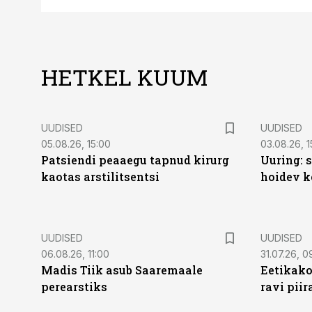
HETKEL KUUM
UUDISED
UUDISED
05.08.26, 15:00
03.08.26, 1
Patsiendi peaaegu tapnud kirurg
Uuring: s
kaotas arstilitsentsi
hoidev k
UUDISED
UUDISED
06.08.26, 11:00
31.07.26, 0
Madis Tiik asub Saaremaale
Eetikako
perearstiks
ravi piir