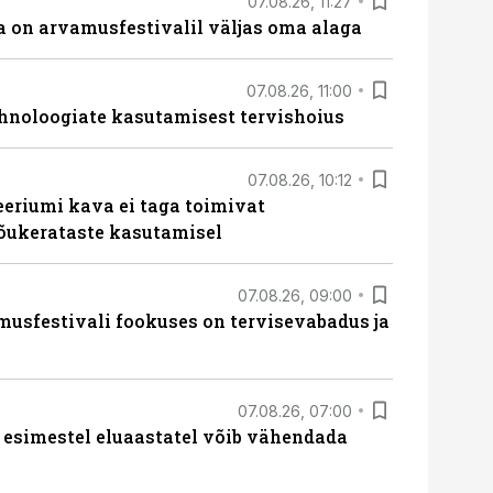
07.08.26, 11:27
 on arvamusfestivalil väljas oma alaga
07.08.26, 11:00
hnoloogiate kasutamisest tervishoius
07.08.26, 10:12
teeriumi kava ei taga toimivat
tõukerataste kasutamisel
07.08.26, 09:00
sfestivali fookuses on tervisevabadus ja
07.08.26, 07:00
 esimestel eluaastatel võib vähendada