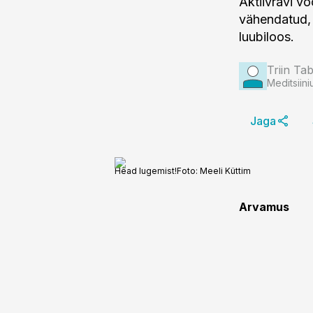
Aktiivravi vo
vähendatud, 
luubiloos.
Triin Ta
Meditsiini
Jaga
Head lugemist!
Foto:
Meeli Küttim
Arvamus