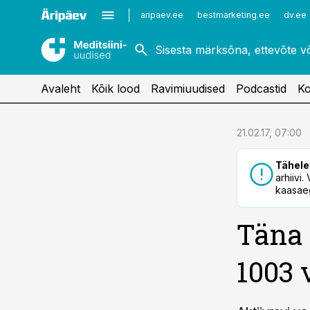
Kardioloogia
Uroloogia
aripaev.ee
bestmarketing.ee
dv.ee
Kirurgia
Vaktsineerimine
Naistehaigused
Avaleht
Kõik lood
Ravimiuudised
Podcastid
Ko
cebook
21.02.17, 07:00
Twitter)
Tähele
kedIn
arhiivi
kaasaeg
ail
Täna 
k
1003 