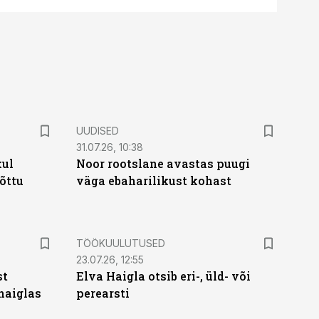
UUDISED
31.07.26, 10:38
kul
Noor rootslane avastas puugi
tõttu
väga ebaharilikust kohast
ST
TÖÖKUULUTUSED
23.07.26, 12:55
st
Elva Haigla otsib eri-, üld- või
haiglas
perearsti