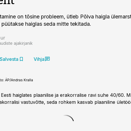
tamine on tõsine probleem, ütleb Põlva haigla ülemars
 püütakse haiglas seda mitte tekitada.
bur
uudiste ajakirjanik
Salvesta
Vihja
to:
ÄP/Andras Kralla
Eesti haiglates plaanilise ja erakorralise ravi suhe 40/60.
akorralisi vastuvõtte, seda rohkem kasvab plaaniline ületöö