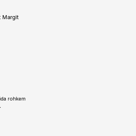
t Margit
 Mida rohkem
.