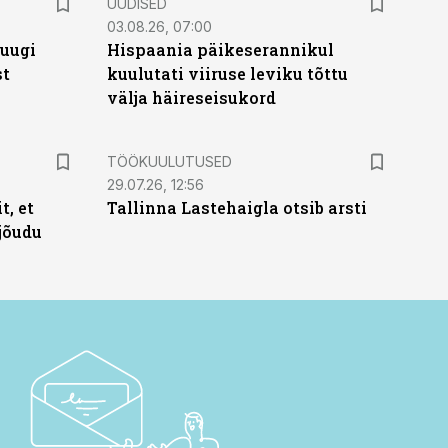
UUDISED
03.08.26, 07:00
puugi
Hispaania päikeserannikul
st
kuulutati viiruse leviku tõttu
välja häireseisukord
ST
TÖÖKUULUTUSED
29.07.26, 12:56
t, et
Tallinna Lastehaigla otsib arsti
jõudu