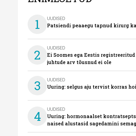
UUDISED
1
Patsiendi peaaegu tapnud kirurg ka
UUDISED
2
Ei Soomes ega Eestis registreeritud
juhtude arv tõusnud ei ole
UUDISED
3
Uuring: selgus aju tervist korras h
UUDISED
4
Uuring: hormonaalset kontratsept
naised alustasid sagedamini semag