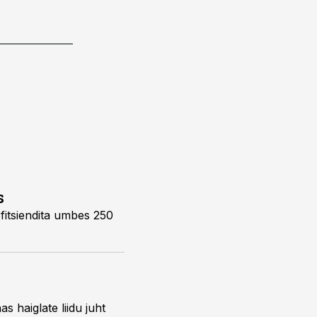
s
efitsiendita umbes 250
s haiglate liidu juht