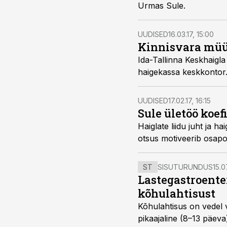
Urmas Sule.
UUDISED
16.03.17, 15:00
Kinnisvara müük
Ida-Tallinna Keskhaigla
haigekassa keskkontor.
UUDISED
17.02.17, 16:15
Sule ületöö koef
Haiglate liidu juht ja haigekassa nõ
otsus motiveerib osapoo
ST
SISUTURUNDUS
15.0
Lastegastroente
kõhulahtisust
Kõhulahtisus on vedel 
pikaajaline (8–13 päeva