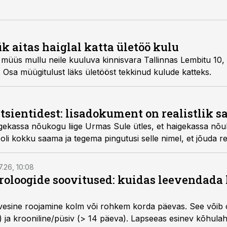
 aitas haiglal katta ületöö kulu
 müüs mullu neile kuuluva kinnisvara Tallinnas Lembitu 10, 
 Osa müügitulust läks ületööst tekkinud kulude katteks.
itsientidest: lisadokument on realistlik
ukogu liige Urmas Sule ütles, et haigekassa nõukogu poolt täna tehtud
li kokku saama ja tegema pingutusi selle nimel, et jõuda rea
7.26, 10:08
roloogide soovitused: kuidas leevendada 
vesine roojamine kolm või rohkem korda päevas. See võib o
) ja krooniline/püsiv (> 14 päeva). Lapseeas esinev kõhulaht