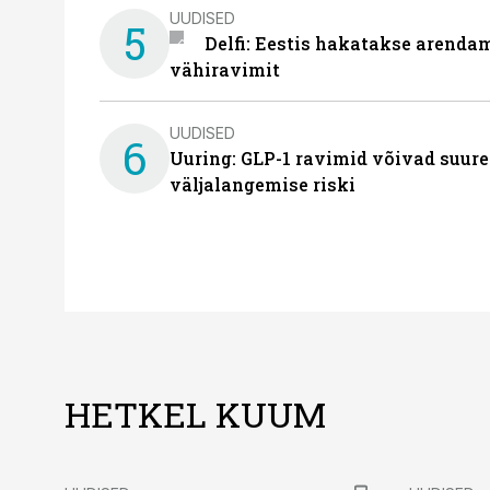
UUDISED
5
Delfi: Eestis hakatakse arenda
vähiravimit
UUDISED
6
Uuring: GLP-1 ravimid võivad suure
väljalangemise riski
HETKEL KUUM