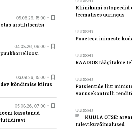
UUDISED
Kliinikumi ortopeedid 
teemalises uuringus
05.08.26, 15:00
otas arstilitsentsi
UUDISED
Puuetega inimeste koda
04.08.26, 09:00
 puukborrelioosi
UUDISED
RAADIOS räägitakse te
03.08.26, 15:00
UUDISED
oidev kõndimise kiirus
Patsientide liit: minis
vanusekontrolli rendi
05.08.26, 07:00
UUDISED
siooni kasutanud
KUULA OTSE: arvamu
lutiidiravi
tulevikuvõimalused