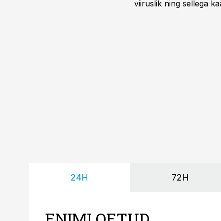
viiruslik ning sellega 
24H
72H
ENIMLOETUD