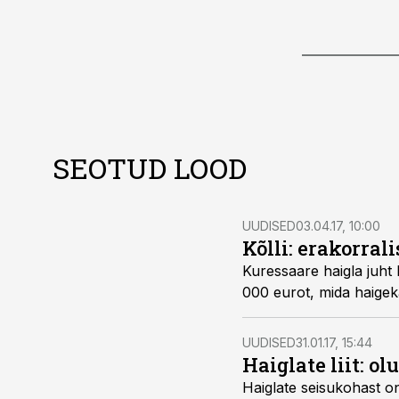
SEOTUD LOOD
UUDISED
03.04.17, 10:00
Kõlli: erakorra
Kuressaare haigla juht 
000 eurot, mi
UUDISED
31.01.17, 15:44
Haiglate liit: o
Haiglate seisukohast on