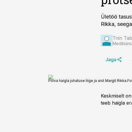
Ületöö tasus
Rikka, seega
Triin Ta
Meditsiini
Jaga
Põlva haigla juhatuse liige ja arst Margit Rikka.
Fo
Keskmiselt on 
teeb haigla er