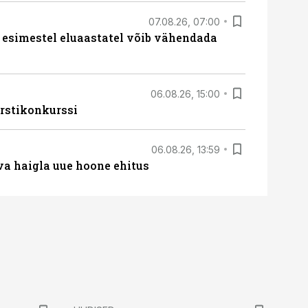
07.08.26, 07:00
 esimestel eluaastatel võib vähendada
06.08.26, 15:00
rstikonkurssi
06.08.26, 13:59
va haigla uue hoone ehitus