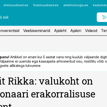
ehitusuudised.ee
finantsuudised.ee
aritehnoloogia.ee
kaubandu
nverentsid
Veebiseminarid
Ajaleht
Ajakiri
Videod
Ter
panu!
Artikkel on enam kui 5 aastat vana ning kuulub väljaande digi
. Väljaanne ei uuenda ega kaasajasta arhiveeritud sisu, mistõttu võib ol
sete allikatega tutvumine
t Rikka: valukoht on
ionaari erakorralisuse
ent