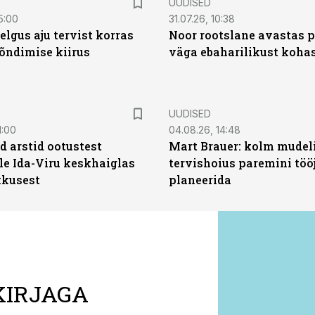
UUDISED
5:00
31.07.26, 10:38
elgus aju tervist korras
Noor rootslane avastas 
õndimise kiirus
väga ebaharilikust koha
UUDISED
1:00
04.08.26, 14:48
d arstid ootustest
Mart Brauer: kolm mudeli
le Ida-Viru keskhaiglas
tervishoius paremini töö
kkusest
planeerida
KIRJAGA