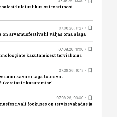
07.08.26, 13:00
osalesid ulatuslikus osteoartroosi
07.08.26, 11:27
 on arvamusfestivalil väljas oma alaga
07.08.26, 11:00
hnoloogiate kasutamisest tervishoius
07.08.26, 10:12
teeriumi kava ei taga toimivat
tõukerataste kasutamisel
07.08.26, 09:00
sfestivali fookuses on tervisevabadus ja