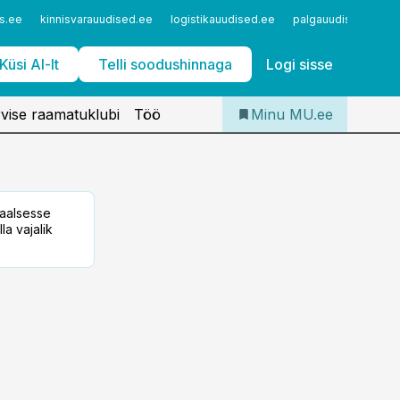
Iseteenindus
s.ee
kinnisvarauudised.ee
logistikauudised.ee
palgauudised.ee
Telli Meditsiiniuudised
Küsi AI-lt
Telli soodushinnaga
Logi sisse
vise raamatuklubi
Töö
Minu MU.ee
taalsesse
la vajalik