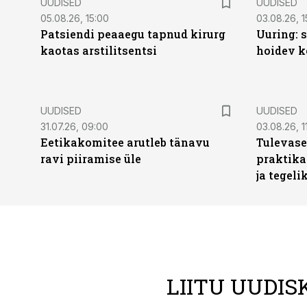
UUDISED
UUDISED
05.08.26, 15:00
03.08.26, 1
Patsiendi peaaegu tapnud kirurg
Uuring: s
kaotas arstilitsentsi
hoidev k
UUDISED
UUDISED
31.07.26, 09:00
03.08.26, 1
Eetikakomitee arutleb tänavu
Tulevase
ravi piiramise üle
praktika
ja tegeli
LIITU UUDIS