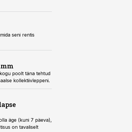
mida seni rentis
 samm
alse kollektiivleppeni.
lapse
lla äge (kuni 7 päeva),
isus on tavaliselt