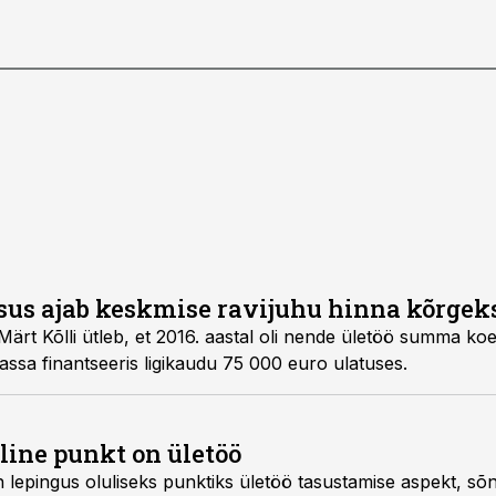
lisus ajab keskmise ravijuhu hinna kõrgek
Märt Kõlli ütleb, et 2016. aastal oli nende ületöö summa ko
da haigekassa finantseeris ligikaudu 75 000 euro ulatuses.
luline punkt on ületöö
 lepingus oluliseks punktiks ületöö tasustamise aspekt, sõna