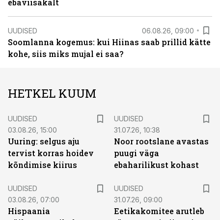
ebaviisakalt
UUDISED
06.08.26, 09:00
Soomlanna kogemus: kui Hiinas saab prillid kätte
kohe, siis miks mujal ei saa?
HETKEL KUUM
UUDISED
UUDISED
03.08.26, 15:00
31.07.26, 10:38
Uuring: selgus aju
Noor rootslane avastas
tervist korras hoidev
puugi väga
kõndimise kiirus
ebaharilikust kohast
UUDISED
UUDISED
03.08.26, 07:00
31.07.26, 09:00
Hispaania
Eetikakomitee arutleb