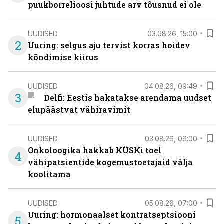
puukborrelioosi juhtude arv tõusnud ei ole
UUDISED
03.08.26, 15:00
2
Uuring: selgus aju tervist korras hoidev
kõndimise kiirus
UUDISED
04.08.26, 09:49
3
Delfi: Eestis hakatakse arendama uudset
elupäästvat vähiravimit
UUDISED
03.08.26, 09:00
Onkoloogika hakkab KÜSKi toel
4
vähipatsientide kogemustoetajaid välja
koolitama
UUDISED
05.08.26, 07:00
Uuring: hormonaalset kontratseptsiooni
5