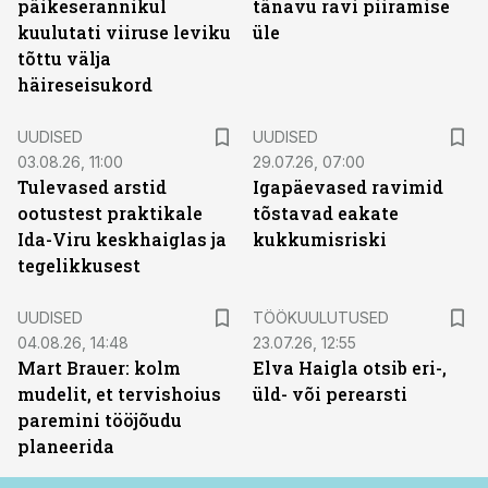
päikeserannikul
tänavu ravi piiramise
kuulutati viiruse leviku
üle
tõttu välja
häireseisukord
UUDISED
UUDISED
03.08.26, 11:00
29.07.26, 07:00
Tulevased arstid
Igapäevased ravimid
ootustest praktikale
tõstavad eakate
Ida-Viru keskhaiglas ja
kukkumisriski
tegelikkusest
ST
UUDISED
TÖÖKUULUTUSED
04.08.26, 14:48
23.07.26, 12:55
Mart Brauer: kolm
Elva Haigla otsib eri-,
mudelit, et tervishoius
üld- või perearsti
paremini tööjõudu
planeerida