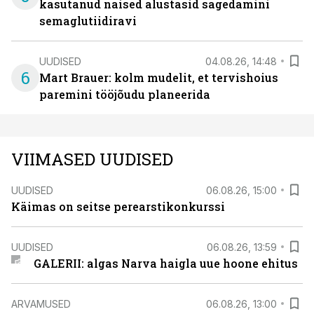
kasutanud naised alustasid sagedamini
semaglutiidiravi
UUDISED
04.08.26, 14:48
6
Mart Brauer: kolm mudelit, et tervishoius
paremini tööjõudu planeerida
VIIMASED UUDISED
UUDISED
06.08.26, 15:00
Käimas on seitse perearstikonkurssi
UUDISED
06.08.26, 13:59
GALERII: algas Narva haigla uue hoone ehitus
ARVAMUSED
06.08.26, 13:00