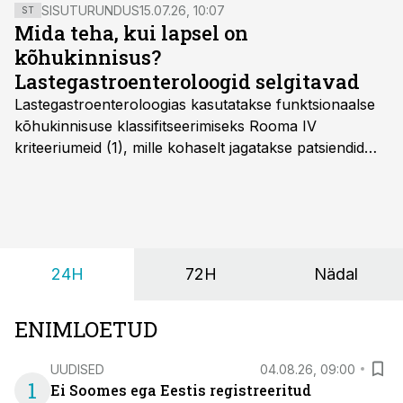
SISUTURUNDUS
15.07.26, 10:07
ST
Mida teha, kui lapsel on
kõhukinnisus?
Lastegastroenteroloogid selgitavad
Lastegastroenteroloogias kasutatakse funktsionaalse
kõhukinnisuse klassifitseerimiseks Rooma IV
kriteeriumeid (1), mille kohaselt jagatakse patsiendid
kahte rühma: lapsed alates sünnist kuni nelja-
aastaseks saamiseni ja üle nelja-aastased lapsed.
24H
72H
Nädal
ENIMLOETUD
UUDISED
04.08.26, 09:00
1
Ei Soomes ega Eestis registreeritud