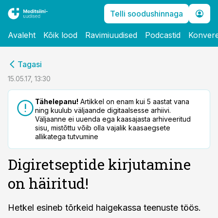
Telli soodushinnaga
Avaleht
Kõik lood
Ravimiuudised
Podcastid
Konvere
cebook
Tagasi
Twitter)
15.05.17, 13:30
kedIn
Tähelepanu!
Artikkel on enam kui 5 aastat vana
ning kuulub väljaande digitaalsesse arhiivi.
ail
Väljaanne ei uuenda ega kaasajasta arhiveeritud
sisu, mistõttu võib olla vajalik kaasaegsete
k
allikatega tutvumine
Digiretseptide kirjutamine
on häiritud!
Hetkel esineb tõrkeid haigekassa teenuste töös.