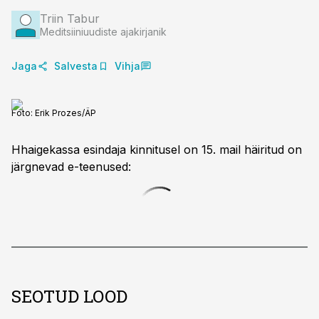
Triin Tabur
Meditsiiniuudiste ajakirjanik
Jaga
Salvesta
Vihja
Foto:
Erik Prozes/ÄP
Hhaigekassa esindaja kinnitusel on 15. mail häiritud on
järgnevad e-teenused:
SEOTUD LOOD