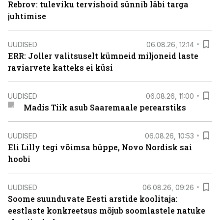
Rebrov: tuleviku tervishoid sünnib läbi targa
juhtimise
UUDISED
06.08.26, 12:14
ERR: Joller valitsuselt kümneid miljoneid laste
raviarvete katteks ei küsi
UUDISED
06.08.26, 11:00
Madis Tiik asub Saaremaale perearstiks
UUDISED
06.08.26, 10:53
Eli Lilly tegi võimsa hüppe, Novo Nordisk sai
hoobi
UUDISED
06.08.26, 09:26
Soome suunduvate Eesti arstide koolitaja:
eestlaste konkreetsus mõjub soomlastele natuke