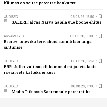
Käimas on seitse perearstikonkurssi
UUDISED
06.08.26, 13:59
GALERII: algas Narva haigla uue hoone ehitus
ARVAMUSED
06.08.26, 13:00
Rebrov: tuleviku tervishoid sünnib läbi targa
juhtimise
UUDISED
06.08.26, 12:14
ERR: Joller valitsuselt kümneid miljoneid laste
raviarvete katteks ei küsi
UUDISED
06.08.26, 11:00
Madis Tiik asub Saaremaale perearstiks