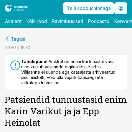
Telli soodushinnaga
Avaleht
Kõik lood
Ravimiuudised
Podcastid
Konvere
cebook
Tagasi
Twitter)
17.05.17, 15:30
kedIn
Tähelepanu!
Artikkel on enam kui 5 aastat vana
ning kuulub väljaande digitaalsesse arhiivi.
ail
Väljaanne ei uuenda ega kaasajasta arhiveeritud
sisu, mistõttu võib olla vajalik kaasaegsete
k
allikatega tutvumine
Patsiendid tunnustasid enim
Karin Varikut ja ja Epp
Heinolat