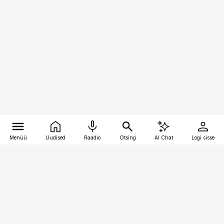
Menüü
Uudised
Raadio
Otsing
AI Chat
Logi sisse
Vana-Lõuna 39/1, 19094 Tallinn
(+372) 667 0111
meditsiiniuudised@aripaev.ee