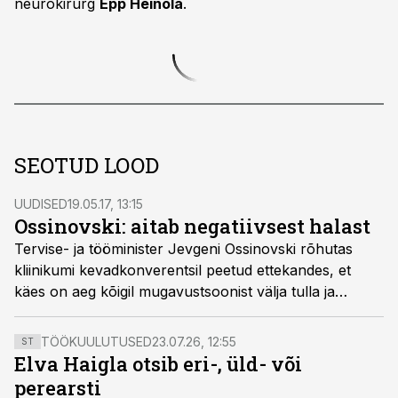
neurokirurg
Epp Heinola
.
SEOTUD LOOD
UUDISED
19.05.17, 13:15
Ossinovski: aitab negatiivsest halast
Tervise- ja tööminister Jevgeni Ossinovski rõhutas
kliinikumi kevadkonverentsil peetud ettekandes, et
käes on aeg kõigil mugavustsoonist välja tulla ja
otsuseid ning muudatusi tegema hakata.
TÖÖKUULUTUSED
23.07.26, 12:55
ST
Elva Haigla otsib eri-, üld- või
perearsti