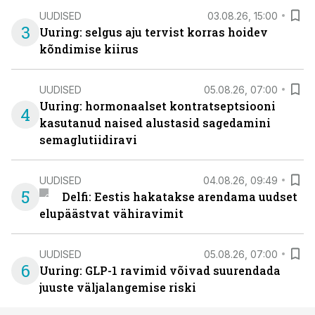
UUDISED
03.08.26, 15:00
3
Uuring: selgus aju tervist korras hoidev
kõndimise kiirus
UUDISED
05.08.26, 07:00
Uuring: hormonaalset kontratseptsiooni
4
kasutanud naised alustasid sagedamini
semaglutiidiravi
UUDISED
04.08.26, 09:49
5
Delfi: Eestis hakatakse arendama uudset
elupäästvat vähiravimit
UUDISED
05.08.26, 07:00
6
Uuring: GLP-1 ravimid võivad suurendada
juuste väljalangemise riski