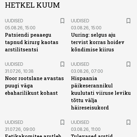
HETKEL KUUM
UUDISED
UUDISED
05.08.26, 15:00
03.08.26, 15:00
Patsiendi peaaegu
Uuring: selgus aju
tapnud kirurg kaotas
tervist korras hoidev
arstilitsentsi
kõndimise kiirus
UUDISED
UUDISED
31.07.26, 10:38
03.08.26, 07:00
Noor rootslane avastas
Hispaania
puugi väga
päikeserannikul
ebaharilikust kohast
kuulutati viiruse leviku
tõttu välja
häireseisukord
UUDISED
UUDISED
31.07.26, 09:00
03.08.26, 11:00
Eetikakomitee arutleb
Tulevased arstid