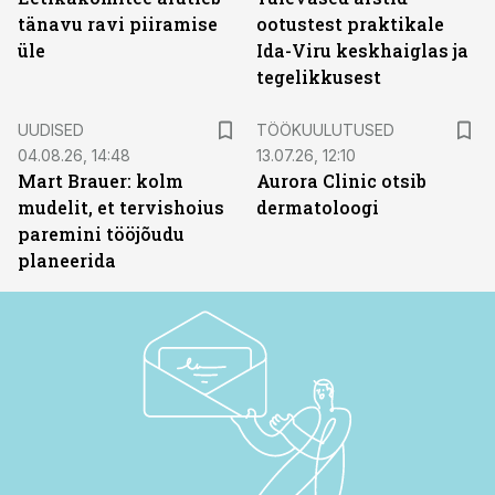
tänavu ravi piiramise
ootustest praktikale
üle
Ida-Viru keskhaiglas ja
tegelikkusest
ST
UUDISED
TÖÖKUULUTUSED
04.08.26, 14:48
13.07.26, 12:10
Mart Brauer: kolm
Aurora Clinic otsib
mudelit, et tervishoius
dermatoloogi
paremini tööjõudu
planeerida