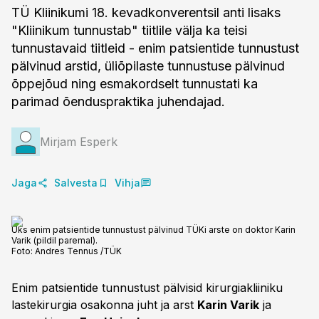
TÜ Kliinikumi 18. kevadkonverentsil anti lisaks
"Kliinikum tunnustab" tiitlile välja ka teisi
tunnustavaid tiitleid - enim patsientide tunnustust
pälvinud arstid, üliõpilaste tunnustuse pälvinud
õppejõud ning esmakordselt tunnustati ka
parimad õenduspraktika juhendajad.
Mirjam Esperk
Jaga
Salvesta
Vihja
Üks enim patsientide tunnustust pälvinud TÜKi arste on doktor Karin
Varik (pildil paremal).
Foto:
Andres Tennus /TÜK
Enim patsientide tunnustust pälvisid kirurgiakliiniku
lastekirurgia osakonna juht ja arst
Karin Varik
ja