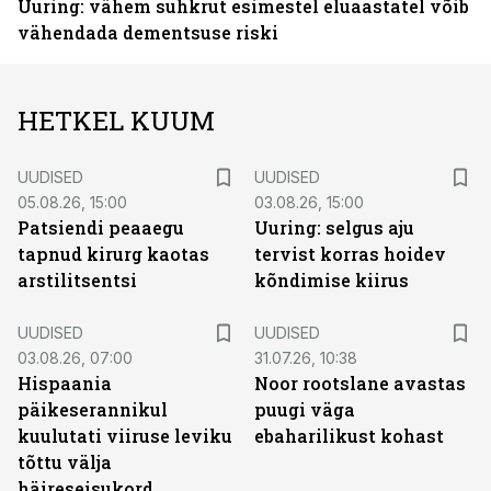
Uuring: vähem suhkrut esimestel eluaastatel võib
vähendada dementsuse riski
HETKEL KUUM
UUDISED
UUDISED
05.08.26, 15:00
03.08.26, 15:00
Patsiendi peaaegu
Uuring: selgus aju
tapnud kirurg kaotas
tervist korras hoidev
arstilitsentsi
kõndimise kiirus
UUDISED
UUDISED
03.08.26, 07:00
31.07.26, 10:38
Hispaania
Noor rootslane avastas
päikeserannikul
puugi väga
kuulutati viiruse leviku
ebaharilikust kohast
tõttu välja
häireseisukord