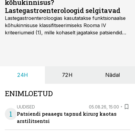
kõhukinnisus?
Lastegastroenteroloogid selgitavad
Lastegastroenteroloogias kasutatakse funktsionaalse
kõhukinnisuse klassifitseerimiseks Rooma IV
kriteeriumeid (1), mille kohaselt jagatakse patsiendid
kahte rühma: lapsed alates sünnist kuni nelja-
aastaseks saamiseni ja üle nelja-aastased lapsed.
24H
72H
Nädal
ENIMLOETUD
UUDISED
05.08.26, 15:00
1
Patsiendi peaaegu tapnud kirurg kaotas
arstilitsentsi