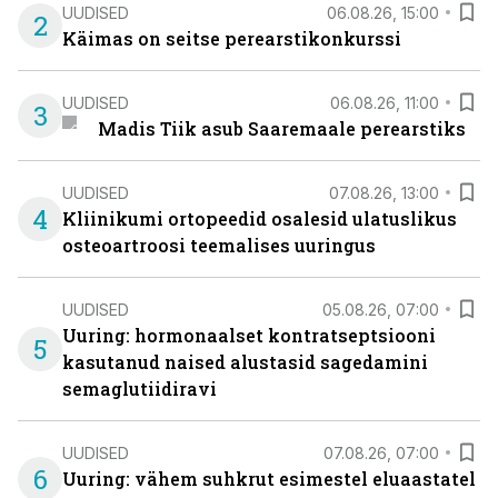
UUDISED
06.08.26, 15:00
2
Käimas on seitse perearstikonkurssi
UUDISED
06.08.26, 11:00
3
Madis Tiik asub Saaremaale perearstiks
UUDISED
07.08.26, 13:00
4
Kliinikumi ortopeedid osalesid ulatuslikus
osteoartroosi teemalises uuringus
UUDISED
05.08.26, 07:00
Uuring: hormonaalset kontratseptsiooni
5
kasutanud naised alustasid sagedamini
semaglutiidiravi
UUDISED
07.08.26, 07:00
6
Uuring: vähem suhkrut esimestel eluaastatel