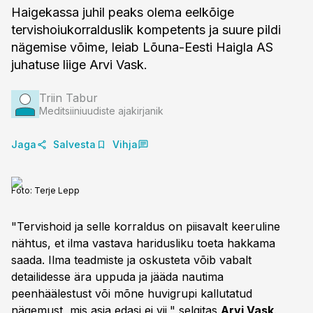
Haigekassa juhil peaks olema eelkõige
tervishoiukorralduslik kompetents ja suure pildi
nägemise võime, leiab Lõuna-Eesti Haigla AS
Triin Tabur
Meditsiiniuudiste ajakirjanik
Jaga
Salvesta
Vihja
Foto:
Terje Lepp
"Tervishoid ja selle korraldus on piisavalt keeruline
nähtus, et ilma vastava haridusliku toeta hakkama
saada. Ilma teadmiste ja oskusteta võib vabalt
detailidesse ära uppuda ja jääda nautima
peenhäälestust või mõne huvigrupi kallutatud
nägemust, mis asja edasi ei vii," selgitas
Arvi Vask
.