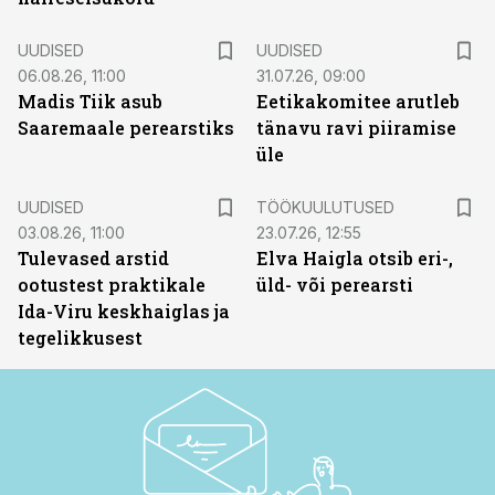
UUDISED
UUDISED
06.08.26, 11:00
31.07.26, 09:00
Madis Tiik asub
Eetikakomitee arutleb
Saaremaale perearstiks
tänavu ravi piiramise
üle
ST
UUDISED
TÖÖKUULUTUSED
03.08.26, 11:00
23.07.26, 12:55
Tulevased arstid
Elva Haigla otsib eri-,
ootustest praktikale
üld- või perearsti
Ida-Viru keskhaiglas ja
tegelikkusest