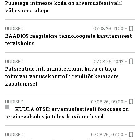
Puuetega inimeste koda on arvamusfestivalil
väljas oma alaga
UUDISED
07.08.26, 11:00
RAADIOS räägitakse tehnoloogiate kasutamisest
tervishoius
UUDISED
07.08.26, 10:12
Patsientide liit: ministeeriumi kava ei taga
toimivat vanusekontrolli renditõukerataste
kasutamisel
UUDISED
07.08.26, 09:00
KUULA OTSE: arvamusfestivali fookuses on
tervisevabadus ja tulevikuvõimalused
UUDISED
07.08.26, 07:00