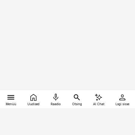
Menüü
Uudised
Raadio
Otsing
AI Chat
Logi sisse
Vana-Lõuna 39/1, 19094 Tallinn