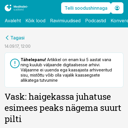
Telli soodushinnaga
Avaleht
Kõik lood
Ravimiuudised
Podcastid
Konvere
cebook
Tagasi
Twitter)
14.09.17, 12:00
kedIn
Tähelepanu!
Artikkel on enam kui 5 aastat vana
ning kuulub väljaande digitaalsesse arhiivi.
ail
Väljaanne ei uuenda ega kaasajasta arhiveeritud
sisu, mistõttu võib olla vajalik kaasaegsete
k
allikatega tutvumine
Vask: haigekassa juhatuse
esimees peaks nägema suurt
pilti