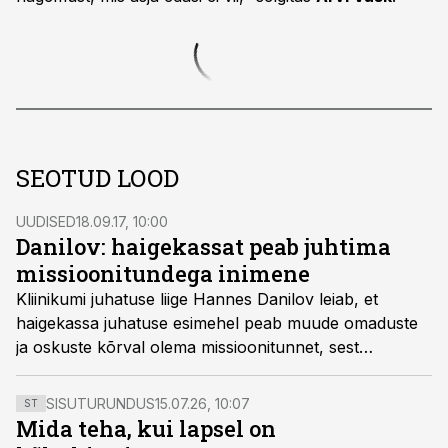
SEOTUD LOOD
UUDISED
18.09.17, 10:00
Danilov: haigekassat peab juhtima
missioonitundega inimene
Kliinikumi juhatuse liige Hannes Danilov leiab, et
haigekassa juhatuse esimehel peab muude omaduste
ja oskuste kõrval olema missioonitunnet, sest
ametnikud on ühiskonnas tihti tõrjutud seisus.
SISUTURUNDUS
15.07.26, 10:07
ST
Mida teha, kui lapsel on