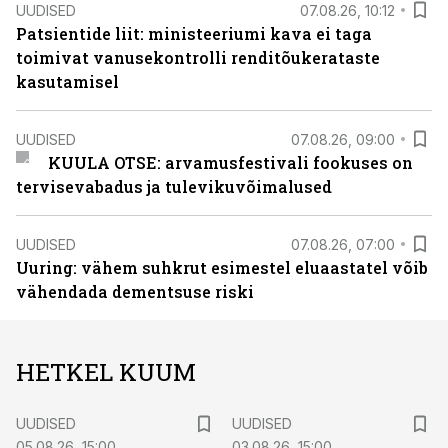
UUDISED
07.08.26, 10:12
Patsientide liit: ministeeriumi kava ei taga
toimivat vanusekontrolli renditõukerataste
kasutamisel
UUDISED
07.08.26, 09:00
KUULA OTSE: arvamusfestivali fookuses on
tervisevabadus ja tulevikuvõimalused
UUDISED
07.08.26, 07:00
Uuring: vähem suhkrut esimestel eluaastatel võib
vähendada dementsuse riski
HETKEL KUUM
UUDISED
UUDISED
05.08.26, 15:00
03.08.26, 15:00