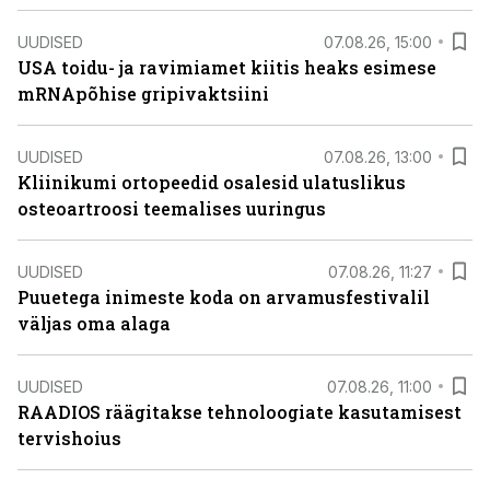
UUDISED
07.08.26, 15:00
USA toidu- ja ravimiamet kiitis heaks esimese
mRNApõhise gripivaktsiini
UUDISED
07.08.26, 13:00
Kliinikumi ortopeedid osalesid ulatuslikus
osteoartroosi teemalises uuringus
UUDISED
07.08.26, 11:27
Puuetega inimeste koda on arvamusfestivalil
väljas oma alaga
UUDISED
07.08.26, 11:00
RAADIOS räägitakse tehnoloogiate kasutamisest
tervishoius