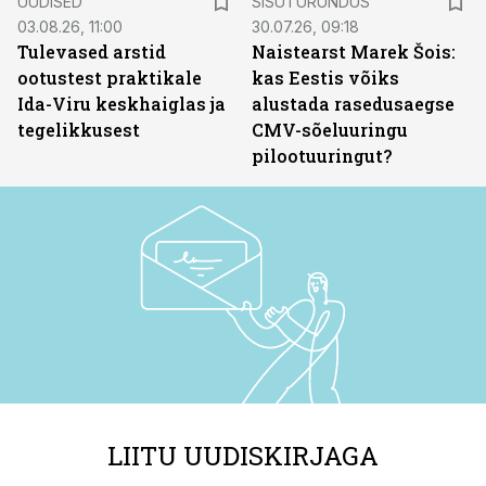
UUDISED
SISUTURUNDUS
03.08.26, 11:00
30.07.26, 09:18
Tulevased arstid
Naistearst Marek Šois:
ootustest praktikale
kas Eestis võiks
Ida-Viru keskhaiglas ja
alustada rasedusaegse
tegelikkusest
CMV-sõeluuringu
pilootuuringut?
LIITU UUDISKIRJAGA