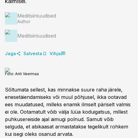
käimisel.
Meditsiiniuudised
Author
Meditsiiniuudised
Jaga
Salvesta
Vihja
Foto:
Anti Veermaa
Sõltumata sellest, kas minnakse suure raha järele,
enesetäiendamiseks või muul põhjusel, ikka ootavad
ees muudatused, milleks enamik ilmselt päriselt valmis
ei ole. Ootamatult võib välja lüüa koduigatsus, millest
puhkusereiside ajal aimugi polnud. Samuti võib
selguda, et abikaasat armastatakse tegelikult rohkem
kui isegi oleks osanud arvata.