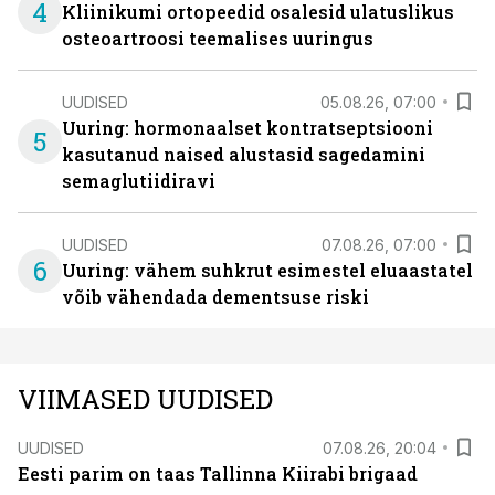
4
Kliinikumi ortopeedid osalesid ulatuslikus
osteoartroosi teemalises uuringus
UUDISED
05.08.26, 07:00
Uuring: hormonaalset kontratseptsiooni
5
kasutanud naised alustasid sagedamini
semaglutiidiravi
UUDISED
07.08.26, 07:00
6
Uuring: vähem suhkrut esimestel eluaastatel
võib vähendada dementsuse riski
VIIMASED UUDISED
UUDISED
07.08.26, 20:04
Eesti parim on taas Tallinna Kiirabi brigaad