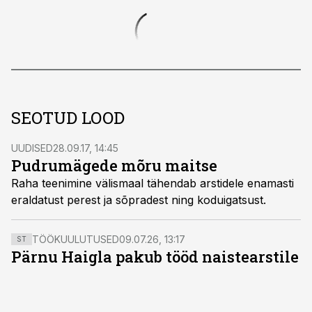
SEOTUD LOOD
UUDISED
28.09.17, 14:45
Pudrumägede mõru maitse
Raha teenimine välismaal tähendab arstidele enamasti
eraldatust perest ja sõpradest ning koduigatsust.
TÖÖKUULUTUSED
09.07.26, 13:17
ST
Pärnu Haigla pakub tööd naistearstile