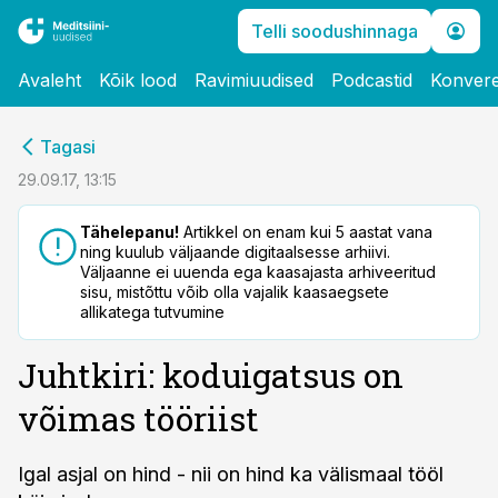
Telli soodushinnaga
Avaleht
Kõik lood
Ravimiuudised
Podcastid
Konvere
cebook
Tagasi
Twitter)
29.09.17, 13:15
kedIn
Tähelepanu!
Artikkel on enam kui 5 aastat vana
ning kuulub väljaande digitaalsesse arhiivi.
ail
Väljaanne ei uuenda ega kaasajasta arhiveeritud
sisu, mistõttu võib olla vajalik kaasaegsete
k
allikatega tutvumine
Juhtkiri: koduigatsus on
võimas tööriist
Igal asjal on hind - nii on hind ka välismaal tööl