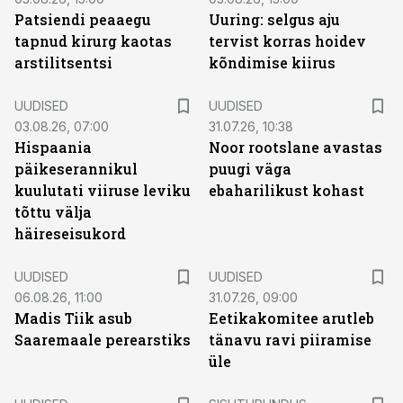
Patsiendi peaaegu
Uuring: selgus aju
tapnud kirurg kaotas
tervist korras hoidev
arstilitsentsi
kõndimise kiirus
UUDISED
UUDISED
03.08.26, 07:00
31.07.26, 10:38
Hispaania
Noor rootslane avastas
päikeserannikul
puugi väga
kuulutati viiruse leviku
ebaharilikust kohast
tõttu välja
häireseisukord
UUDISED
UUDISED
06.08.26, 11:00
31.07.26, 09:00
Madis Tiik asub
Eetikakomitee arutleb
Saaremaale perearstiks
tänavu ravi piiramise
üle
ST