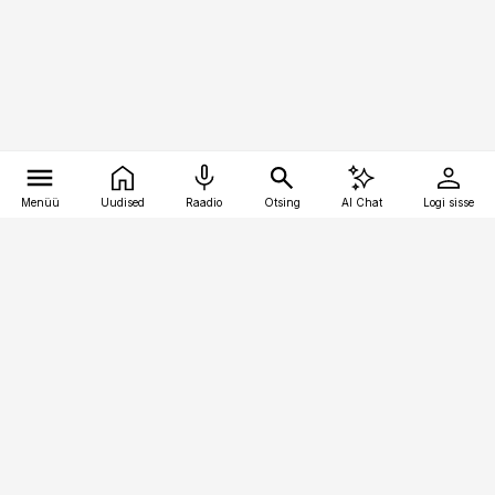
Menüü
Uudised
Raadio
Otsing
AI Chat
Logi sisse
Vana-Lõuna 39/1, 19094 Tallinn
(+372) 667 0111
meditsiiniuudised@aripaev.ee
Tellimisega seotud küsimused:
tellimiskeskus@aripaev.ee
Telli
Reklaam