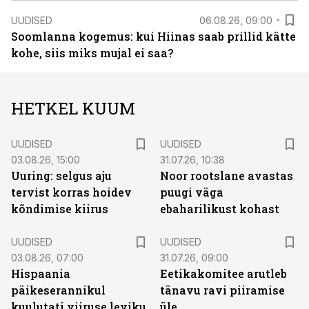
UUDISED
06.08.26, 09:00
Soomlanna kogemus: kui Hiinas saab prillid kätte
kohe, siis miks mujal ei saa?
HETKEL KUUM
UUDISED
UUDISED
03.08.26, 15:00
31.07.26, 10:38
Uuring: selgus aju
Noor rootslane avastas
tervist korras hoidev
puugi väga
kõndimise kiirus
ebaharilikust kohast
UUDISED
UUDISED
03.08.26, 07:00
31.07.26, 09:00
Hispaania
Eetikakomitee arutleb
päikeserannikul
tänavu ravi piiramise
kuulutati viiruse leviku
üle