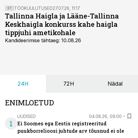
TÖÖKUULUTUSED
27.07.26, 11:17
ST
Tallinna Haigla ja Lääne-Tallinna
Keskhaigla konkurss kahe haigla
tippjuhi ametikohale
Kandideerimise tähtaeg: 10.08.26
24H
72H
Nädal
ENIMLOETUD
UUDISED
04.08.26, 09:00
1
Ei Soomes ega Eestis registreeritud
puukborrelioosi juhtude arv tõusnud ei ole