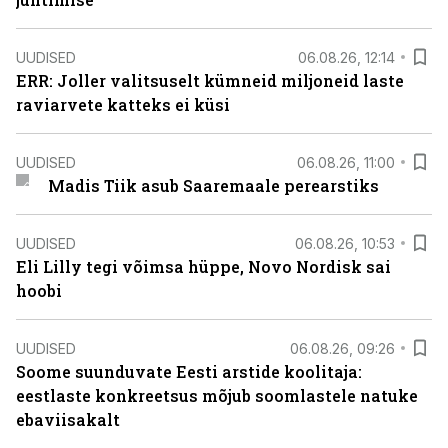
UUDISED
06.08.26, 12:14
ERR: Joller valitsuselt kümneid miljoneid laste
raviarvete katteks ei küsi
UUDISED
06.08.26, 11:00
Madis Tiik asub Saaremaale perearstiks
UUDISED
06.08.26, 10:53
Eli Lilly tegi võimsa hüppe, Novo Nordisk sai
hoobi
UUDISED
06.08.26, 09:26
Soome suunduvate Eesti arstide koolitaja:
eestlaste konkreetsus mõjub soomlastele natuke
ebaviisakalt