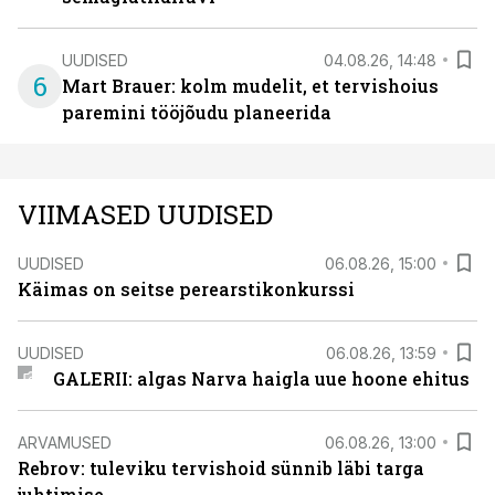
UUDISED
04.08.26, 14:48
6
Mart Brauer: kolm mudelit, et tervishoius
paremini tööjõudu planeerida
VIIMASED UUDISED
UUDISED
06.08.26, 15:00
Käimas on seitse perearstikonkurssi
UUDISED
06.08.26, 13:59
GALERII: algas Narva haigla uue hoone ehitus
ARVAMUSED
06.08.26, 13:00
Rebrov: tuleviku tervishoid sünnib läbi targa
juhtimise