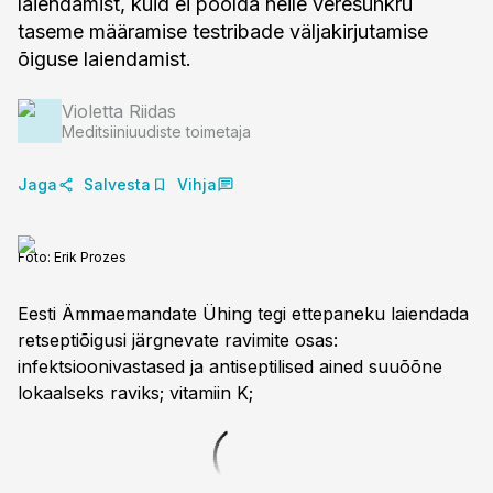
laiendamist, kuid ei poolda neile veresuhkru
taseme määramise testribade väljakirjutamise
õiguse laiendamist.
Violetta Riidas
Meditsiiniuudiste toimetaja
Jaga
Salvesta
Vihja
Foto:
Erik Prozes
Eesti Ämmaemandate Ühing tegi ettepaneku laiendada
retseptiõigusi järgnevate ravimite osas:
infektsioonivastased ja antiseptilised ained suuõõne
lokaalseks raviks; vitamiin K;