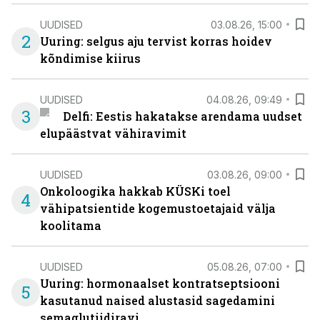
UUDISED
03.08.26, 15:00
2
Uuring: selgus aju tervist korras hoidev
kõndimise kiirus
UUDISED
04.08.26, 09:49
3
Delfi: Eestis hakatakse arendama uudset
elupäästvat vähiravimit
UUDISED
03.08.26, 09:00
Onkoloogika hakkab KÜSKi toel
4
vähipatsientide kogemustoetajaid välja
koolitama
UUDISED
05.08.26, 07:00
Uuring: hormonaalset kontratseptsiooni
5
kasutanud naised alustasid sagedamini
semaglutiidiravi