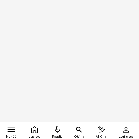
Menüü
Uudised
Raadio
Otsing
AI Chat
Logi sisse