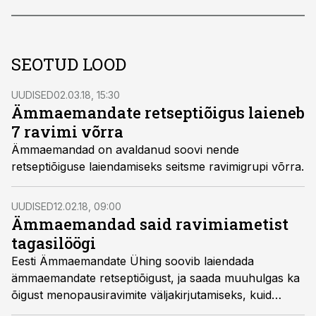
SEOTUD LOOD
UUDISED
02.03.18, 15:30
Ämmaemandate retseptiõigus laieneb
7 ravimi võrra
Ämmaemandad on avaldanud soovi nende
retseptiõiguse laiendamiseks seitsme ravimigrupi võrra.
UUDISED
12.02.18, 09:00
Ämmaemandad said ravimiametist
tagasilöögi
Eesti Ämmaemandate Ühing soovib laiendada
ämmaemandate retseptiõigust, ja saada muuhulgas ka
õigust menopausiravimite väljakirjutamiseks, kuid
ravimiamet pole sellega nõus.