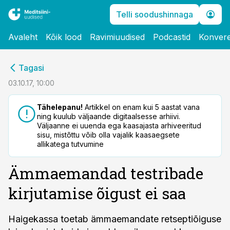
Telli soodushinnaga
Avaleht
Kõik lood
Ravimiuudised
Podcastid
Konvere
cebook
Tagasi
Twitter)
03.10.17, 10:00
kedIn
Tähelepanu!
Artikkel on enam kui 5 aastat vana
ning kuulub väljaande digitaalsesse arhiivi.
ail
Väljaanne ei uuenda ega kaasajasta arhiveeritud
sisu, mistõttu võib olla vajalik kaasaegsete
k
allikatega tutvumine
Ämmaemandad testribade
kirjutamise õigust ei saa
Haigekassa toetab ämmaemandate retseptiõiguse