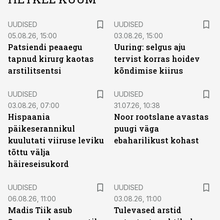
UUDISED
UUDISED
05.08.26, 15:00
03.08.26, 15:00
Patsiendi peaaegu
Uuring: selgus aju
tapnud kirurg kaotas
tervist korras hoidev
arstilitsentsi
kõndimise kiirus
UUDISED
UUDISED
03.08.26, 07:00
31.07.26, 10:38
Hispaania
Noor rootslane avastas
päikeserannikul
puugi väga
kuulutati viiruse leviku
ebaharilikust kohast
tõttu välja
häireseisukord
UUDISED
UUDISED
06.08.26, 11:00
03.08.26, 11:00
Madis Tiik asub
Tulevased arstid