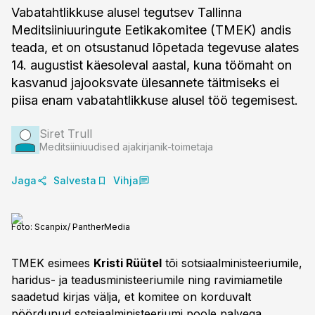
Vabatahtlikkuse alusel tegutsev Tallinna
Meditsiiniuuringute Eetikakomitee (TMEK) andis
teada, et on otsustanud lõpetada tegevuse alates
14. augustist käesoleval aastal, kuna töömaht on
kasvanud jajooksvate ülesannete täitmiseks ei
piisa enam vabatahtlikkuse alusel töö tegemisest.
Siret Trull
Meditsiiniuudised ajakirjanik-toimetaja
Jaga
Salvesta
Vihja
Foto:
Scanpix/ PantherMedia
TMEK esimees
Kristi Rüütel
tõi sotsiaalministeeriumile,
haridus- ja teadusministeeriumile ning ravimiametile
saadetud kirjas välja, et komitee on korduvalt
pöördunud sotsiaalministeeriumi poole palvega