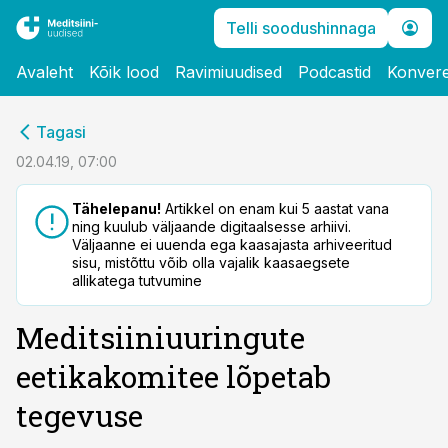
Telli soodushinnaga
Avaleht
Kõik lood
Ravimiuudised
Podcastid
Konvere
cebook
Tagasi
Twitter)
02.04.19, 07:00
kedIn
Tähelepanu!
Artikkel on enam kui 5 aastat vana
ning kuulub väljaande digitaalsesse arhiivi.
ail
Väljaanne ei uuenda ega kaasajasta arhiveeritud
sisu, mistõttu võib olla vajalik kaasaegsete
k
allikatega tutvumine
Meditsiiniuuringute
eetikakomitee lõpetab
tegevuse