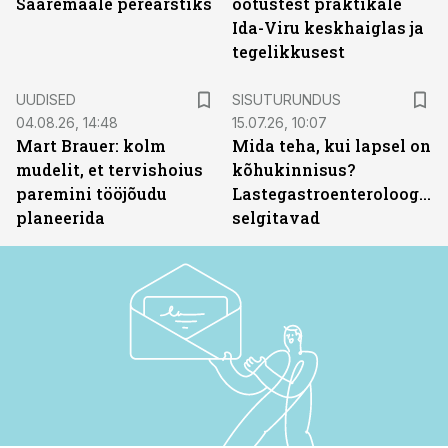
Saaremaale perearstiks
ootustest praktikale
Ida-Viru keskhaiglas ja
tegelikkusest
ST
UUDISED
SISUTURUNDUS
04.08.26, 14:48
15.07.26, 10:07
Mart Brauer: kolm
Mida teha, kui lapsel on
mudelit, et tervishoius
kõhukinnisus?
paremini tööjõudu
Lastegastroenteroloogid
planeerida
selgitavad