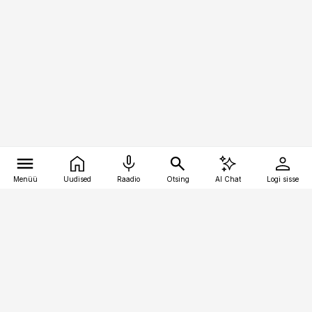
Menüü
Uudised
Raadio
Otsing
AI Chat
Logi sisse
Vana-Lõuna 39/1, 19094 Tallinn
(+372) 667 0111
meditsiiniuudised@aripaev.ee
Tellimisega seotud küsimused: