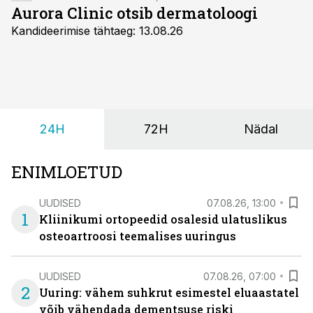
läbiviimise kohustus.
Aurora Clinic otsib dermatoloogi
Kandideerimise tähtaeg: 13.08.26
24H
72H
Nädal
ENIMLOETUD
UUDISED
07.08.26, 13:00
1
Kliinikumi ortopeedid osalesid ulatuslikus
osteoartroosi teemalises uuringus
UUDISED
07.08.26, 07:00
2
Uuring: vähem suhkrut esimestel eluaastatel
võib vähendada dementsuse riski