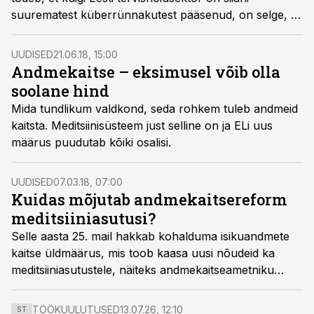
suurematest küberrünnakutest pääsenud, on selge, et
nii see ei jää ja küberruumis olevat vara (isikuandmeid)
tuleb hoida sama hoolikalt kui füüsilisi väärisasju.
UUDISED
21.06.18, 15:00
Andmekaitse – eksimusel võib olla
soolane hind
Mida tundlikum valdkond, seda rohkem tuleb andmeid
kaitsta. Meditsiinisüsteem just selline on ja ELi uus
määrus puudutab kõiki osalisi.
UUDISED
07.03.18, 07:00
Kuidas mõjutab andmekaitsereform
meditsiiniasutusi?
Selle aasta 25. mail hakkab kohalduma isikuandmete
kaitse üldmäärus, mis toob kaasa uusi nõudeid ka
meditsiiniasutustele, näiteks andmekaitseametniku
määramise kohustus, andmetöötlusregistri pidamise
kohustus ja andmekaitsealase mõjuhinnangu
TÖÖKUULUTUSED
13.07.26, 12:10
ST