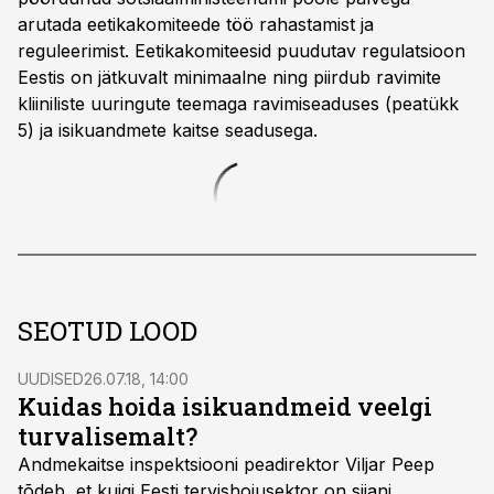
arutada eetikakomiteede töö rahastamist ja
reguleerimist. Eetikakomiteesid puudutav regulatsioon
Eestis on jätkuvalt minimaalne ning piirdub ravimite
kliiniliste uuringute teemaga ravimiseaduses (peatükk
5) ja isikuandmete kaitse seadusega.
SEOTUD LOOD
UUDISED
26.07.18, 14:00
Kuidas hoida isikuandmeid veelgi
turvalisemalt?
Andmekaitse inspektsiooni peadirektor Viljar Peep
tõdeb, et kuigi Eesti tervishoiusektor on siiani