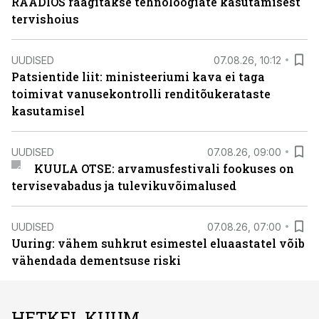
RAADIOS räägitakse tehnoloogiate kasutamisest
tervishoius
UUDISED
07.08.26, 10:12
Patsientide liit: ministeeriumi kava ei taga
toimivat vanusekontrolli renditõukerataste
kasutamisel
UUDISED
07.08.26, 09:00
KUULA OTSE: arvamusfestivali fookuses on
tervisevabadus ja tulevikuvõimalused
UUDISED
07.08.26, 07:00
Uuring: vähem suhkrut esimestel eluaastatel võib
vähendada dementsuse riski
HETKEL KUUM