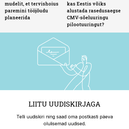
mudelit, et tervishoius
kas Eestis võiks
paremini tööjõudu
alustada rasedusaegse
planeerida
CMV-sõeluuringu
pilootuuringut?
LIITU UUDISKIRJAGA
Telli uudiskiri ning saad oma postkasti päeva
olulisemad uudised.