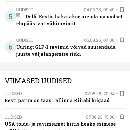
UUDISED
04.08.26, 09:49
5
Delfi: Eestis hakatakse arendama uudset
elupäästvat vähiravimit
UUDISED
05.08.26, 07:00
6
Uuring: GLP-1 ravimid võivad suurendada
juuste väljalangemise riski
VIIMASED UUDISED
UUDISED
07.08.26, 20:04
Eesti parim on taas Tallinna Kiirabi brigaad
UUDISED
07.08.26, 15:00
USA toidu- ja ravimiamet kiitis heaks esimese