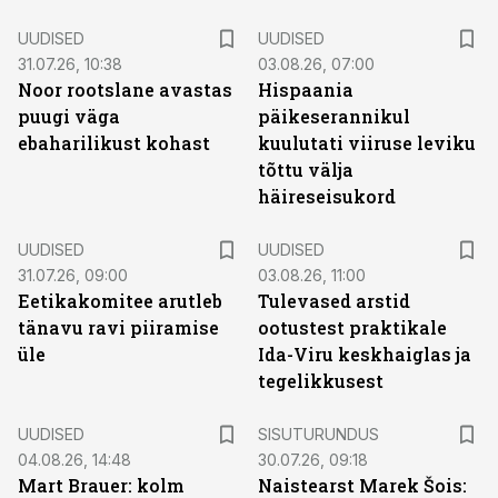
UUDISED
UUDISED
31.07.26, 10:38
03.08.26, 07:00
Noor rootslane avastas
Hispaania
puugi väga
päikeserannikul
ebaharilikust kohast
kuulutati viiruse leviku
tõttu välja
häireseisukord
UUDISED
UUDISED
31.07.26, 09:00
03.08.26, 11:00
Eetikakomitee arutleb
Tulevased arstid
tänavu ravi piiramise
ootustest praktikale
üle
Ida-Viru keskhaiglas ja
tegelikkusest
ST
UUDISED
SISUTURUNDUS
04.08.26, 14:48
30.07.26, 09:18
Mart Brauer: kolm
Naistearst Marek Šois: