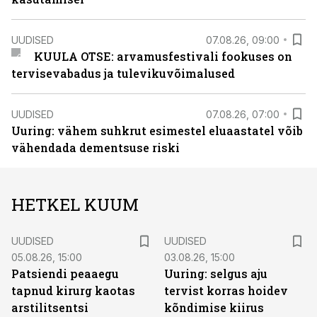
UUDISED
07.08.26, 09:00
KUULA OTSE: arvamusfestivali fookuses on
tervisevabadus ja tulevikuvõimalused
UUDISED
07.08.26, 07:00
Uuring: vähem suhkrut esimestel eluaastatel võib
vähendada dementsuse riski
HETKEL KUUM
UUDISED
UUDISED
05.08.26, 15:00
03.08.26, 15:00
Patsiendi peaaegu
Uuring: selgus aju
tapnud kirurg kaotas
tervist korras hoidev
arstilitsentsi
kõndimise kiirus