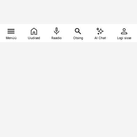
Menüü
Uudised
Raadio
Otsing
AI Chat
Logi sisse
Vana-Lõuna 39/1, 19094 Tallinn
(+372) 667 0111
meditsiiniuudised@aripaev.ee
Tellimisega seotud küsimused:
tellimiskeskus@aripaev.ee
Telli
Reklaam
Firmast