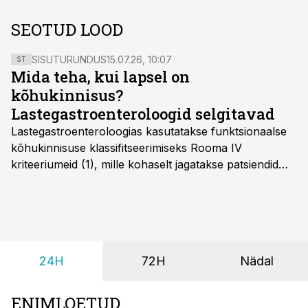
SEOTUD LOOD
SISUTURUNDUS
15.07.26, 10:07
ST
Mida teha, kui lapsel on
kõhukinnisus?
Lastegastroenteroloogid selgitavad
Lastegastroenteroloogias kasutatakse funktsionaalse
kõhukinnisuse klassifitseerimiseks Rooma IV
kriteeriumeid (1), mille kohaselt jagatakse patsiendid
kahte rühma: lapsed alates sünnist kuni nelja-
aastaseks saamiseni ja üle nelja-aastased lapsed.
24H
72H
Nädal
ENIMLOETUD