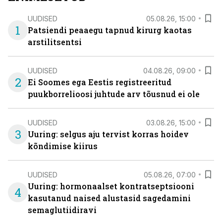
UUDISED
05.08.26, 15:00
1
Patsiendi peaaegu tapnud kirurg kaotas
arstilitsentsi
UUDISED
04.08.26, 09:00
2
Ei Soomes ega Eestis registreeritud
puukborrelioosi juhtude arv tõusnud ei ole
UUDISED
03.08.26, 15:00
3
Uuring: selgus aju tervist korras hoidev
kõndimise kiirus
UUDISED
05.08.26, 07:00
Uuring: hormonaalset kontratseptsiooni
4
kasutanud naised alustasid sagedamini
semaglutiidiravi