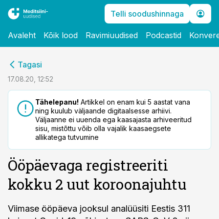
Telli soodushinnaga
Avaleht
Kõik lood
Ravimiuudised
Podcastid
Konvere
cebook
Tagasi
Twitter)
17.08.20, 12:52
kedIn
Tähelepanu!
Artikkel on enam kui 5 aastat vana
ning kuulub väljaande digitaalsesse arhiivi.
ail
Väljaanne ei uuenda ega kaasajasta arhiveeritud
sisu, mistõttu võib olla vajalik kaasaegsete
k
allikatega tutvumine
Ööpäevaga registreeriti
kokku 2 uut koroonajuhtu
Viimase ööpäeva jooksul analüüsiti Eestis 311