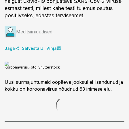
haigust Covid-19 põhjustava SARS-CoV-2 viiruse
esmast testi, millest kahe testi tulemus osutus
positiivseks, edastas terviseamet.
Meditsiiniuudised.
Jaga
Salvesta
Vihja
Koroonaviirus.
Foto:
Shutterstock
Uusi surmajuhtumeid ööpäeva jooksul ei lisandunud ja
kokku on koroonaviirus nõudnud 63 inimese elu.