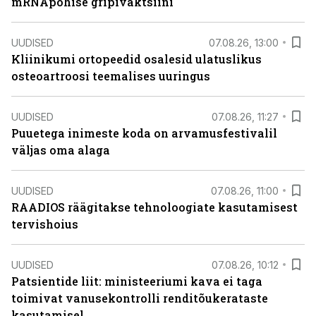
mRNApõhise gripivaktsiini
UUDISED
07.08.26, 13:00
Kliinikumi ortopeedid osalesid ulatuslikus
osteoartroosi teemalises uuringus
UUDISED
07.08.26, 11:27
Puuetega inimeste koda on arvamusfestivalil
väljas oma alaga
UUDISED
07.08.26, 11:00
RAADIOS räägitakse tehnoloogiate kasutamisest
tervishoius
UUDISED
07.08.26, 10:12
Patsientide liit: ministeeriumi kava ei taga
toimivat vanusekontrolli renditõukerataste
kasutamisel