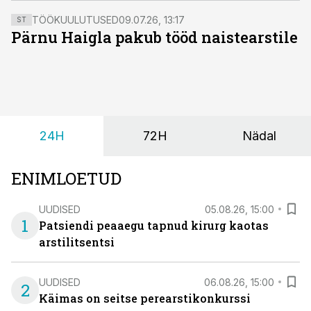
TÖÖKUULUTUSED
09.07.26, 13:17
ST
Pärnu Haigla pakub tööd naistearstile
24H
72H
Nädal
ENIMLOETUD
UUDISED
05.08.26, 15:00
1
Patsiendi peaaegu tapnud kirurg kaotas
arstilitsentsi
UUDISED
06.08.26, 15:00
2
Käimas on seitse perearstikonkurssi