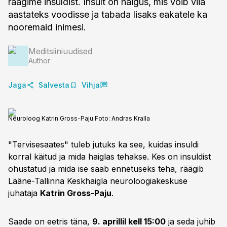
räägime insuldist. Insult on haigus, mis võib viia
aastateks voodisse ja tabada lisaks eakatele ka
nooremaid inimesi.
Meditsiiniuudised
Author
Jaga
Salvesta
Vihja
Neuroloog Katrin Gross-Paju.
Foto:
Andras Kralla
"Tervisesaates" tuleb jutuks ka see, kuidas insuldi
korral käitud ja mida haiglas tehakse. Kes on insuldist
ohustatud ja mida ise saab ennetuseks teha, räägib
Lääne-Tallinna Keskhaigla neuroloogiakeskuse
juhataja
Katrin Gross-Paju
.
Saade on eetris täna,
9. aprillil kell 15:00
ja seda juhib