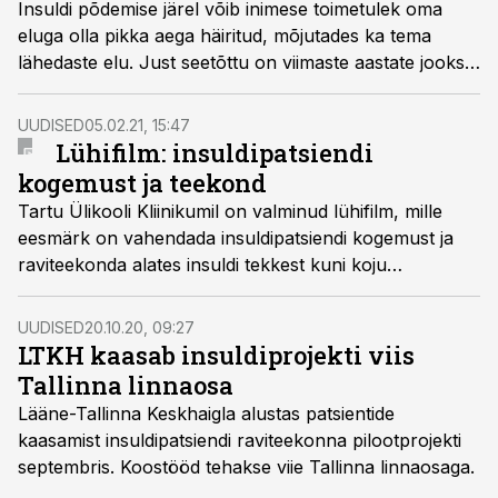
Insuldi põdemise järel võib inimese toimetulek oma
eluga olla pikka aega häiritud, mõjutades ka tema
lähedaste elu. Just seetõttu on viimaste aastate jooksul
üha enam pööratud tähelepanu insuldi läbi põdenud
inimeste taastusravile.
UUDISED
05.02.21, 15:47
Lühifilm: insuldipatsiendi
kogemust ja teekond
Tartu Ülikooli Kliinikumil on valminud lühifilm, mille
eesmärk on vahendada insuldipatsiendi kogemust ja
raviteekonda alates insuldi tekkest kuni koju
naasmiseni.
UUDISED
20.10.20, 09:27
LTKH kaasab insuldiprojekti viis
Tallinna linnaosa
Lääne-Tallinna Keskhaigla alustas patsientide
kaasamist insuldipatsiendi raviteekonna pilootprojekti
septembris. Koostööd tehakse viie Tallinna linnaosaga.