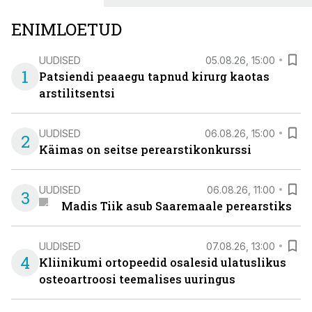
ENIMLOETUD
UUDISED
05.08.26, 15:00
1
Patsiendi peaaegu tapnud kirurg kaotas
arstilitsentsi
UUDISED
06.08.26, 15:00
2
Käimas on seitse perearstikonkurssi
UUDISED
06.08.26, 11:00
3
Madis Tiik asub Saaremaale perearstiks
UUDISED
07.08.26, 13:00
4
Kliinikumi ortopeedid osalesid ulatuslikus
osteoartroosi teemalises uuringus