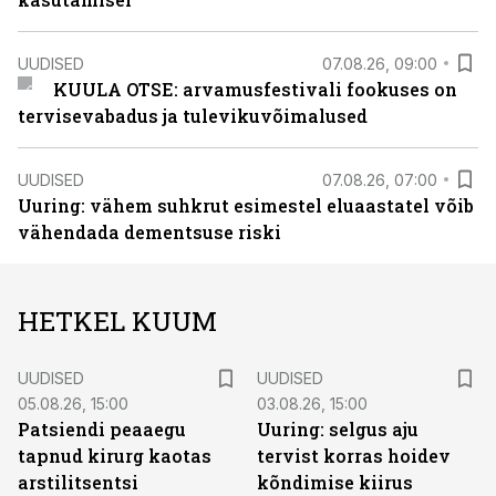
UUDISED
07.08.26, 09:00
KUULA OTSE: arvamusfestivali fookuses on
tervisevabadus ja tulevikuvõimalused
UUDISED
07.08.26, 07:00
Uuring: vähem suhkrut esimestel eluaastatel võib
vähendada dementsuse riski
HETKEL KUUM
UUDISED
UUDISED
05.08.26, 15:00
03.08.26, 15:00
Patsiendi peaaegu
Uuring: selgus aju
tapnud kirurg kaotas
tervist korras hoidev
arstilitsentsi
kõndimise kiirus