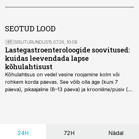
SEOTUD LOOD
SISUTURUNDUS
15.07.26, 10:08
ST
Lastegastroenteroloogide soovitused:
kuidas leevendada lapse
kõhulahtisust
Kõhulahtisus on vedel vesine roojamine kolm või
rohkem korda päevas. See võib olla äge (kuni 7
päeva), pikaajaline (8–13 päeva) ja krooniline/püsiv (>
14 päeva). Lapseeas esinev kõhulahtisus on tavaliselt
viiruslik ning sellega kaasneb sageli oksendamine ja
kehatemperatuuri tõus.
24H
72H
Nädal