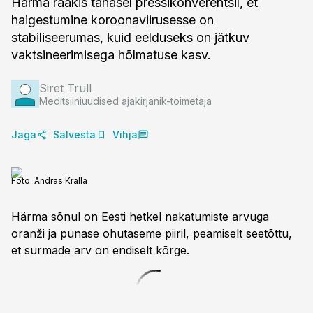
Härma rääkis tänasel pressikonverentsil, et
haigestumine koroonaviirusesse on
stabiliseerumas, kuid eelduseks on jätkuv
vaktsineerimisega hõlmatuse kasv.
Siret Trull
Meditsiiniuudised ajakirjanik-toimetaja
Jaga
Salvesta
Vihja
Foto:
Andras Kralla
Härma sõnul on Eesti hetkel nakatumiste arvuga
oranži ja punase ohutaseme piiril, peamiselt seetõttu,
et surmade arv on endiselt kõrge.