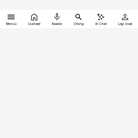
Menüü
Uudised
Raadio
Otsing
AI Chat
Logi sisse
Vana-Lõuna 39/1, 19094 Tallinn
(+372) 667 0111
meditsiiniuudised@aripaev.ee
Tellimisega seotud küsimused:
tellimiskeskus@aripaev.ee
Telli
Reklaam
Firmast
Sisu kasutamisõigused
Ajakirjaniku
eetikakoodeks