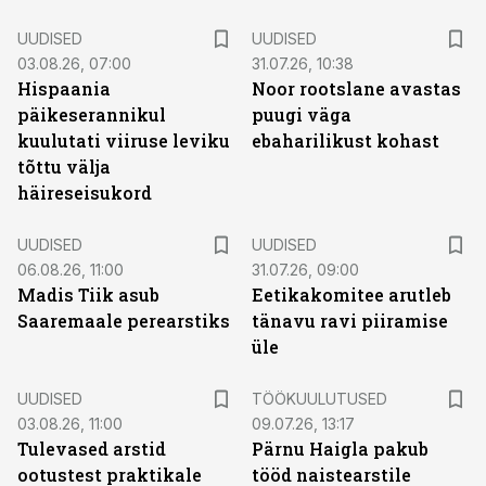
UUDISED
UUDISED
03.08.26, 07:00
31.07.26, 10:38
Hispaania
Noor rootslane avastas
päikeserannikul
puugi väga
kuulutati viiruse leviku
ebaharilikust kohast
tõttu välja
häireseisukord
UUDISED
UUDISED
06.08.26, 11:00
31.07.26, 09:00
Madis Tiik asub
Eetikakomitee arutleb
Saaremaale perearstiks
tänavu ravi piiramise
üle
ST
UUDISED
TÖÖKUULUTUSED
03.08.26, 11:00
09.07.26, 13:17
Tulevased arstid
Pärnu Haigla pakub
ootustest praktikale
tööd naistearstile