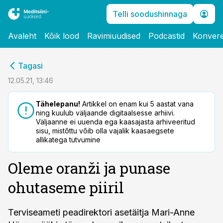
Telli soodushinnaga
Avaleht
Kõik lood
Ravimiuudised
Podcastid
Konvere
cebook
Tagasi
Twitter)
12.05.21, 13:46
kedIn
Tähelepanu!
Artikkel on enam kui 5 aastat vana
ning kuulub väljaande digitaalsesse arhiivi.
ail
Väljaanne ei uuenda ega kaasajasta arhiveeritud
sisu, mistõttu võib olla vajalik kaasaegsete
k
allikatega tutvumine
Oleme oranži ja punase
ohutaseme piiril
Terviseameti peadirektori asetäitja Mari-Anne