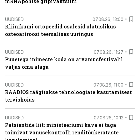
mRNApõhise gripivaktsiini
UUDISED
07.08.26, 13:00
Kliinikumi ortopeedid osalesid ulatuslikus
osteoartroosi teemalises uuringus
UUDISED
07.08.26, 11:27
Puuetega inimeste koda on arvamusfestivalil
väljas oma alaga
UUDISED
07.08.26, 11:00
RAADIOS räägitakse tehnoloogiate kasutamisest
tervishoius
UUDISED
07.08.26, 10:12
Patsientide liit: ministeeriumi kava ei taga
toimivat vanusekontrolli renditõukerataste
kasutamisel