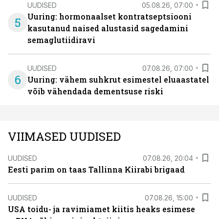
UUDISED
05.08.26, 07:00
Uuring: hormonaalset kontratseptsiooni
5
kasutanud naised alustasid sagedamini
semaglutiidiravi
UUDISED
07.08.26, 07:00
6
Uuring: vähem suhkrut esimestel eluaastatel
võib vähendada dementsuse riski
VIIMASED UUDISED
UUDISED
07.08.26, 20:04
Eesti parim on taas Tallinna Kiirabi brigaad
UUDISED
07.08.26, 15:00
USA toidu- ja ravimiamet kiitis heaks esimese