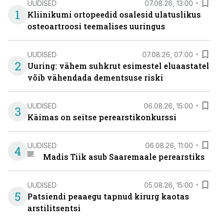
UUDISED
07.08.26, 13:00
1
Kliinikumi ortopeedid osalesid ulatuslikus
osteoartroosi teemalises uuringus
UUDISED
07.08.26, 07:00
2
Uuring: vähem suhkrut esimestel eluaastatel
võib vähendada dementsuse riski
UUDISED
06.08.26, 15:00
3
Käimas on seitse perearstikonkurssi
UUDISED
06.08.26, 11:00
4
Madis Tiik asub Saaremaale perearstiks
UUDISED
05.08.26, 15:00
5
Patsiendi peaaegu tapnud kirurg kaotas
arstilitsentsi