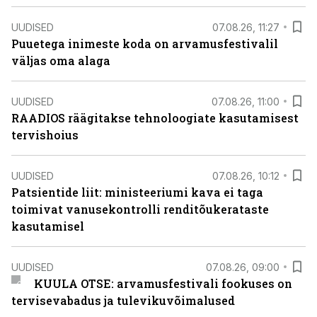
UUDISED
07.08.26, 11:27
Puuetega inimeste koda on arvamusfestivalil
väljas oma alaga
UUDISED
07.08.26, 11:00
RAADIOS räägitakse tehnoloogiate kasutamisest
tervishoius
UUDISED
07.08.26, 10:12
Patsientide liit: ministeeriumi kava ei taga
toimivat vanusekontrolli renditõukerataste
kasutamisel
UUDISED
07.08.26, 09:00
KUULA OTSE: arvamusfestivali fookuses on
tervisevabadus ja tulevikuvõimalused