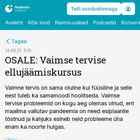
Telli soodushinnaga
Avaleht
Kõik lood
Ravimiuudised
Podcastid
Konvere
cebook
Tagasi
Twitter)
14.09.21, 11:15
OSALE: Vaimse tervise
kedIn
ellujäämiskursus
ail
k
Vaimne tervis on sama oluline kui füüsiline ja selle
eest tuleb ka samamoodi hoolitseda. Vaimse
tervise probleemid on kogu aeg olemas olnud, ent
maailma vallutav pandeemia on need esiplaanile
tõstnud ja kahjuks esineb neid probleeme üha
enam ka noorte hulgas.