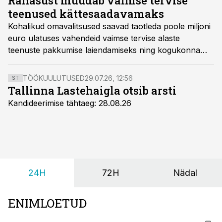
Rahasüst muudab vaimse tervise
teenused kättesaadavamaks
Kohalikud omavalitsused saavad taotleda poole miljoni
euro ulatuses vahendeid vaimse tervise alaste
teenuste pakkumise laiendamiseks ning kogukonna
psühholoogi palga- või juhendamiskuludeks.
TÖÖKUULUTUSED
29.07.26, 12:56
ST
Tallinna Lastehaigla otsib arsti
Kandideerimise tähtaeg: 28.08.26
24H
72H
Nädal
ENIMLOETUD