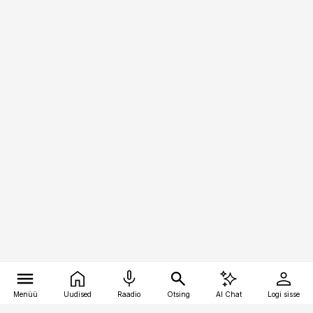
Menüü
Uudised
Raadio
Otsing
AI Chat
Logi sisse