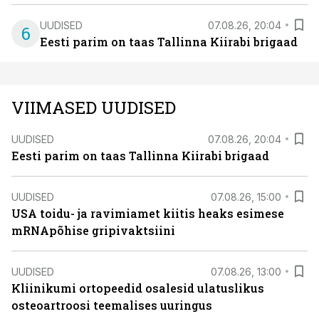
UUDISED
07.08.26, 20:04
6
Eesti parim on taas Tallinna Kiirabi brigaad
VIIMASED UUDISED
UUDISED
07.08.26, 20:04
Eesti parim on taas Tallinna Kiirabi brigaad
UUDISED
07.08.26, 15:00
USA toidu- ja ravimiamet kiitis heaks esimese
mRNApõhise gripivaktsiini
UUDISED
07.08.26, 13:00
Kliinikumi ortopeedid osalesid ulatuslikus
osteoartroosi teemalises uuringus