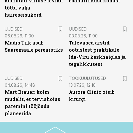
kuulutati viiruse leviku
ebaharilikust kohast
tõttu välja
häireseisukord
UUDISED
UUDISED
06.08.26, 11:00
03.08.26, 11:00
Madis Tiik asub
Tulevased arstid
Saaremaale perearstiks
ootustest praktikale
Ida-Viru keskhaiglas ja
tegelikkusest
ST
UUDISED
TÖÖKUULUTUSED
04.08.26, 14:48
13.07.26, 12:10
Mart Brauer: kolm
Aurora Clinic otsib
mudelit, et tervishoius
kirurgi
paremini tööjõudu
planeerida