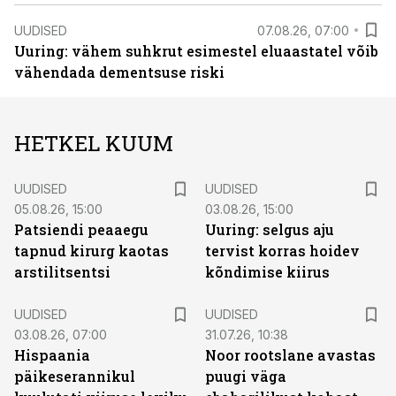
UUDISED
07.08.26, 07:00
Uuring: vähem suhkrut esimestel eluaastatel võib
vähendada dementsuse riski
HETKEL KUUM
UUDISED
UUDISED
05.08.26, 15:00
03.08.26, 15:00
Patsiendi peaaegu
Uuring: selgus aju
tapnud kirurg kaotas
tervist korras hoidev
arstilitsentsi
kõndimise kiirus
UUDISED
UUDISED
03.08.26, 07:00
31.07.26, 10:38
Hispaania
Noor rootslane avastas
päikeserannikul
puugi väga