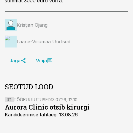
summat 3000 euro võrra.
Kristjan Ojang
Lääne-Virumaa Uudised
Jaga
Vihja
SEOTUD LOOD
TÖÖKUULUTUSED
13.07.26, 12:10
ST
Aurora Clinic otsib kirurgi
Kandideerimise tähtaeg: 13.08.26