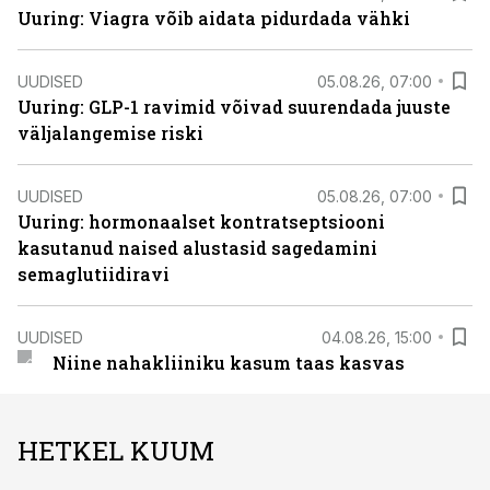
Uuring: Viagra võib aidata pidurdada vähki
UUDISED
05.08.26, 07:00
Uuring: GLP-1 ravimid võivad suurendada juuste
väljalangemise riski
UUDISED
05.08.26, 07:00
Uuring: hormonaalset kontratseptsiooni
kasutanud naised alustasid sagedamini
semaglutiidiravi
UUDISED
04.08.26, 15:00
Niine nahakliiniku kasum taas kasvas
HETKEL KUUM