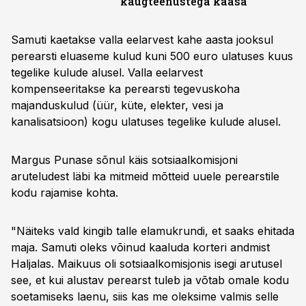
kaugteenustega kaasa
Samuti kaetakse valla eelarvest kahe aasta jooksul
perearsti eluaseme kulud kuni 500 euro ulatuses kuus
tegelike kulude alusel. Valla eelarvest
kompenseeritakse ka perearsti tegevuskoha
majanduskulud (üür, küte, elekter, vesi ja
kanalisatsioon) kogu ulatuses tegelike kulude alusel.
Margus Punase sõnul käis sotsiaalkomisjoni
aruteludest läbi ka mitmeid mõtteid uuele perearstile
kodu rajamise kohta.
"Näiteks vald kingib talle elamukrundi, et saaks ehitada
maja. Samuti oleks võinud kaaluda korteri andmist
Haljalas. Maikuus oli sotsiaalkomisjonis isegi arutusel
see, et kui alustav perearst tuleb ja võtab omale kodu
soetamiseks laenu, siis kas me oleksime valmis selle