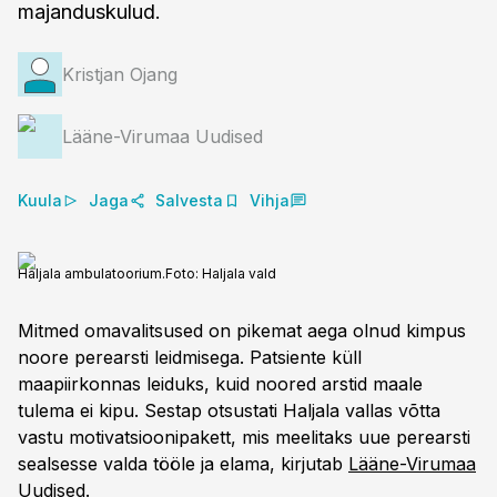
majanduskulud.
Kristjan Ojang
Lääne-Virumaa Uudised
Kuula
Jaga
Salvesta
Vihja
Haljala ambulatoorium.
Foto:
Haljala vald
Mitmed omavalitsused on pikemat aega olnud kimpus
noore perearsti leidmisega. Patsiente küll
maapiirkonnas leiduks, kuid noored arstid maale
tulema ei kipu. Sestap otsustati Haljala vallas võtta
vastu motivatsioonipakett, mis meelitaks uue perearsti
sealsesse valda tööle ja elama, kirjutab
Lääne-Virumaa
Uudised
.