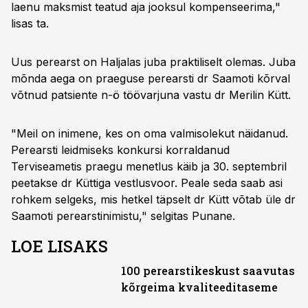
laenu maksmist teatud aja jooksul kompenseerima,"
lisas ta.
Uus perearst on Haljalas juba praktiliselt olemas. Juba
mõnda aega on praeguse perearsti dr Saamoti kõrval
võtnud patsiente n-ö töövarjuna vastu dr Merilin Kütt.
"Meil on inimene, kes on oma valmisolekut näidanud.
Perearsti leidmiseks konkursi korraldanud
Terviseametis praegu menetlus käib ja 30. septembril
peetakse dr Küttiga vestlusvoor. Peale seda saab asi
rohkem selgeks, mis hetkel täpselt dr Kütt võtab üle dr
Saamoti perearstinimistu," selgitas Punane.
LOE LISAKS
100 perearstikeskust saavutas
kõrgeima kvaliteeditaseme