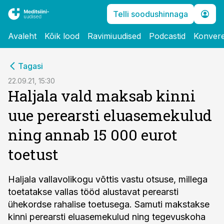
Telli soodushinnaga
Avaleht
Kõik lood
Ravimiuudised
Podcastid
Konvere
cebook
cebook
Tagasi
Twitter)
Twitter)
22.09.21, 15:30
Haljala vald maksab kinni
kedIn
kedIn
uue perearsti eluasemekulud
ail
ail
ning annab 15 000 eurot
k
k
toetust
Haljala vallavolikogu võttis vastu otsuse, millega
toetatakse vallas tööd alustavat perearsti
ühekordse rahalise toetusega. Samuti makstakse
kinni perearsti eluasemekulud ning tegevuskoha