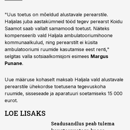
"Uus toetus on mõeldud alustavale perearstile.
Haljalas juba aastakümneid tööd tegev perearst Koidu
Saamot saab vallalt samamoodi toetust. Näiteks
kompenseerib vald Haljala ambulatooriumihoone
kommunaalkulud, ning perearstilt ei küsita
ambulatooriumi ruumide kasutamise eest renti,"
selgitas valla sotsiaalkomisjoni esimees
Margus
Punane
.
Uue määruse kohaselt maksab Haljala vald alustavale
perearstile ühekordse toetusena tegevuskoha
ruumide, sisseseade ja aparatuuri soetamiseks 15 000
eurot.
LOE LISAKS
Seadusandlus peab tulema