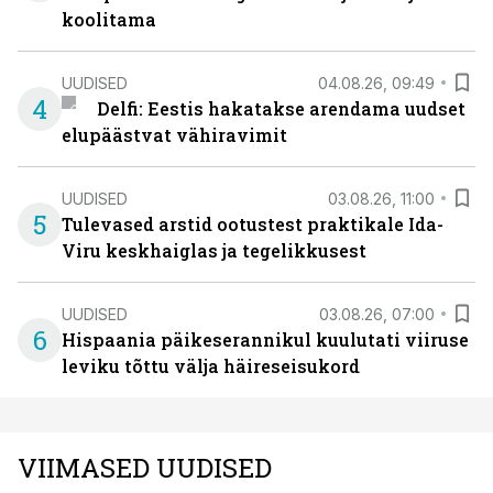
koolitama
UUDISED
04.08.26, 09:49
4
Delfi: Eestis hakatakse arendama uudset
elupäästvat vähiravimit
UUDISED
03.08.26, 11:00
5
Tulevased arstid ootustest praktikale Ida-
Viru keskhaiglas ja tegelikkusest
UUDISED
03.08.26, 07:00
6
Hispaania päikeserannikul kuulutati viiruse
leviku tõttu välja häireseisukord
VIIMASED UUDISED