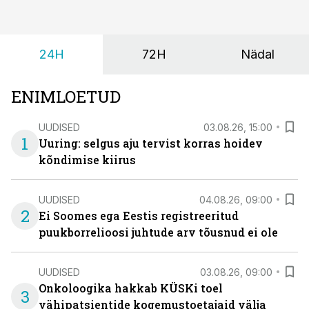
24H
72H
Nädal
ENIMLOETUD
UUDISED
03.08.26, 15:00
1
Uuring: selgus aju tervist korras hoidev
kõndimise kiirus
UUDISED
04.08.26, 09:00
2
Ei Soomes ega Eestis registreeritud
puukborrelioosi juhtude arv tõusnud ei ole
UUDISED
03.08.26, 09:00
Onkoloogika hakkab KÜSKi toel
3
vähipatsientide kogemustoetajaid välja