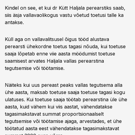
Kindel on see, et kui dr Kütt Haljala perearstiks saab,
siis äsja vallavaolikogus vastu võetud toetusi talle ka
antakse.
Küll aga on vallavalitsusel õigus tööd alustava
perearsti ühekordne toetus tagasi nõuda, kui toetuse
saaja lõpetab enne viie aasta möödumist toetuse
saamisest arvates Haljala vallas perearstina
tegutsemise või töötamise.
Näiteks kui uus pereast peaks vallas tegutsema alla
ühe aasta, maksab toetuse saaja toetuse tagasi kogu
ulatuses. Kui toetuse saaja töötab perearstina üle ühe
aasta, kuid vähem kui viis aastat, vähendatakse
tagasimakstavat summat proportsionaalselt
tegutsemise või töötamise ajaga, arvestades, et ühe
töötatud aasta eest vähendatakse tagasimakstavat