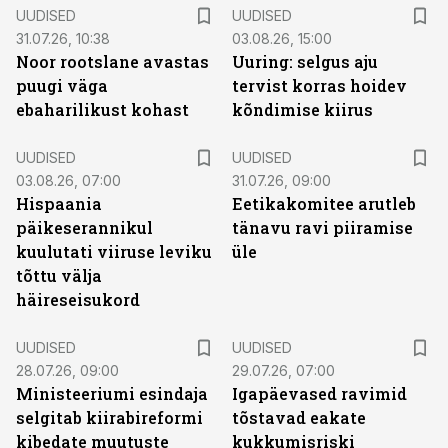
UUDISED
UUDISED
31.07.26, 10:38
03.08.26, 15:00
Noor rootslane avastas
Uuring: selgus aju
puugi väga
tervist korras hoidev
ebaharilikust kohast
kõndimise kiirus
UUDISED
UUDISED
03.08.26, 07:00
31.07.26, 09:00
Hispaania
Eetikakomitee arutleb
päikeserannikul
tänavu ravi piiramise
kuulutati viiruse leviku
üle
tõttu välja
häireseisukord
UUDISED
UUDISED
28.07.26, 09:00
29.07.26, 07:00
Ministeeriumi esindaja
Igapäevased ravimid
selgitab kiirabireformi
tõstavad eakate
kibedate muutuste
kukkumisriski