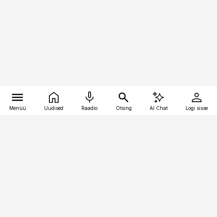
Menüü
Uudised
Raadio
Otsing
AI Chat
Logi sisse
Vana-Lõuna 39/1, 19094 Tallinn
(+372) 667 0111
meditsiiniuudised@aripaev.ee
Tellimisega seotud küsimused:
tellimiskeskus@aripaev.ee