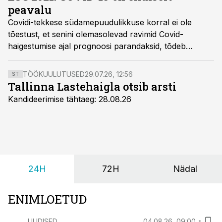
peavalu
Covidi-tekkese südamepuudulikkuse korral ei ole
tõestust, et senini olemasolevad ravimid Covid-
haigestumise ajal prognoosi parandaksid, tõdeb
kardioloog Anu Hedman ESC 2021 muljeid kokku
võttes.
TÖÖKUULUTUSED
29.07.26, 12:56
ST
Tallinna Lastehaigla otsib arsti
Kandideerimise tähtaeg: 28.08.26
24H
72H
Nädal
ENIMLOETUD
UUDISED
04.08.26, 09:00