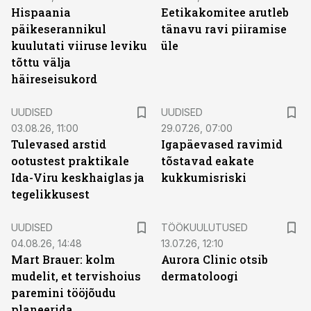
Hispaania
Eetikakomitee arutleb
päikeserannikul
tänavu ravi piiramise
kuulutati viiruse leviku
üle
tõttu välja
häireseisukord
UUDISED
UUDISED
03.08.26, 11:00
29.07.26, 07:00
Tulevased arstid
Igapäevased ravimid
ootustest praktikale
tõstavad eakate
Ida-Viru keskhaiglas ja
kukkumisriski
tegelikkusest
ST
UUDISED
TÖÖKUULUTUSED
04.08.26, 14:48
13.07.26, 12:10
Mart Brauer: kolm
Aurora Clinic otsib
mudelit, et tervishoius
dermatoloogi
paremini tööjõudu
planeerida