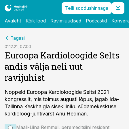
Telli soodushinnaga
Avaleht
Kõik lood
Ravimiuudised
Podcastid
Konvere
cebook
Tagasi
Twitter)
01.12.21, 07:00
Euroopa Kardioloogide Selts
kedIn
andis välja neli uut
ail
ravijuhist
k
Noppeid Euroopa Kardioloogide Seltsi 2021
kongressilt, mis toimus augusti lõpus, jagab Ida-
Tallinna Keskhaigla sisekliiniku südamekeskuse
kardioloog-juhtivarst Anu Hedman.
Maali-Liina Remmel, peremeditsiini resident