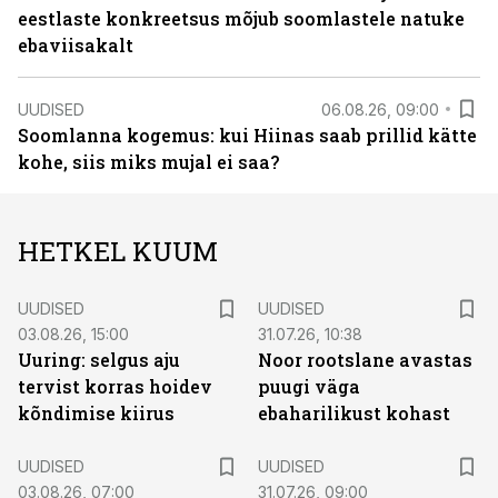
eestlaste konkreetsus mõjub soomlastele natuke
ebaviisakalt
UUDISED
06.08.26, 09:00
Soomlanna kogemus: kui Hiinas saab prillid kätte
kohe, siis miks mujal ei saa?
HETKEL KUUM
UUDISED
UUDISED
03.08.26, 15:00
31.07.26, 10:38
Uuring: selgus aju
Noor rootslane avastas
tervist korras hoidev
puugi väga
kõndimise kiirus
ebaharilikust kohast
UUDISED
UUDISED
03.08.26, 07:00
31.07.26, 09:00