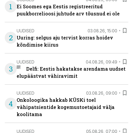
1
Ei Soomes ega Eestis registreeritud
puukborrelioosi juhtude arv tõusnud ei ole
UUDISED
03.08.26, 15:00
2
Uuring: selgus aju tervist korras hoidev
kõndimise kiirus
UUDISED
04.08.26, 09:49
3
Delfi: Eestis hakatakse arendama uudset
elupäästvat vähiravimit
UUDISED
03.08.26, 09:00
Onkoloogika hakkab KÜSKi toel
4
vähipatsientide kogemustoetajaid välja
koolitama
UUDISED
05.08.26, 07:00