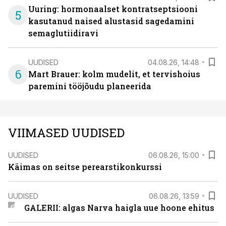
Uuring: hormonaalset kontratseptsiooni
5
kasutanud naised alustasid sagedamini
semaglutiidiravi
UUDISED
04.08.26, 14:48
6
Mart Brauer: kolm mudelit, et tervishoius
paremini tööjõudu planeerida
VIIMASED UUDISED
UUDISED
06.08.26, 15:00
Käimas on seitse perearstikonkurssi
UUDISED
06.08.26, 13:59
GALERII: algas Narva haigla uue hoone ehitus