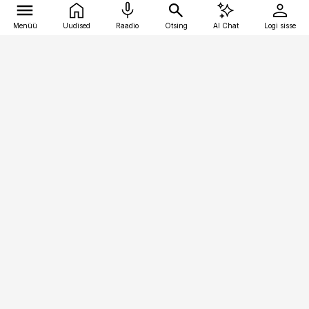
Menüü
Uudised
Raadio
Otsing
AI Chat
Logi sisse
Vana-Lõuna 39/1, 19094 Tallinn
(+372) 667 0111
meditsiiniuudised@aripaev.ee
Tellimisega seotud küsimused:
tellimiskeskus@aripaev.ee
Telli
Reklaam
Firmast
Sisu kasutamisõigused
Ajakirjaniku
eetikakoodeks
Üldtingimused
Privaatsustingimused