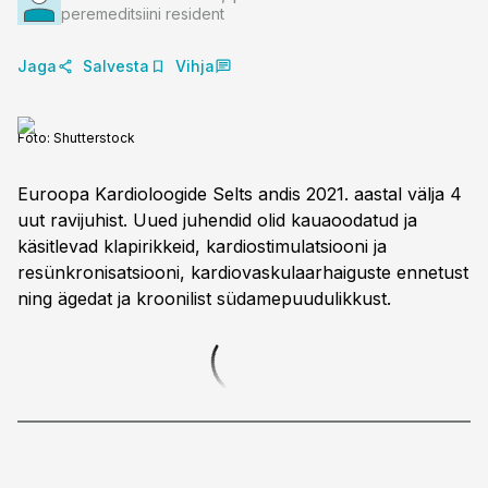
peremeditsiini resident
Jaga
Salvesta
Vihja
Foto:
Shutterstock
Euroopa Kardioloogide Selts andis 2021. aastal välja 4
uut ravijuhist. Uued juhendid olid kauaoodatud ja
käsitlevad klapirikkeid, kardiostimulatsiooni ja
resünkronisatsiooni, kardiovaskulaarhaiguste ennetust
ning ägedat ja kroonilist südamepuudulikkust.