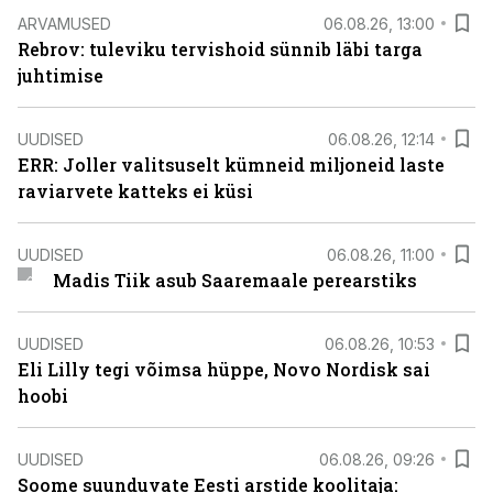
ARVAMUSED
06.08.26, 13:00
Rebrov: tuleviku tervishoid sünnib läbi targa
juhtimise
UUDISED
06.08.26, 12:14
ERR: Joller valitsuselt kümneid miljoneid laste
raviarvete katteks ei küsi
UUDISED
06.08.26, 11:00
Madis Tiik asub Saaremaale perearstiks
UUDISED
06.08.26, 10:53
Eli Lilly tegi võimsa hüppe, Novo Nordisk sai
hoobi
UUDISED
06.08.26, 09:26
Soome suunduvate Eesti arstide koolitaja: