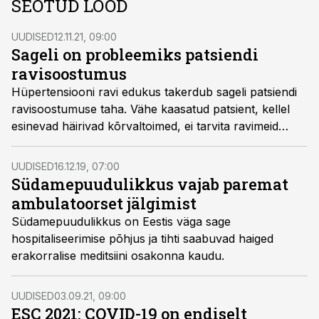
SEOTUD LOOD
UUDISED
12.11.21, 09:00
Sageli on probleemiks patsiendi
ravisoostumus
Hüpertensiooni ravi edukus takerdub sageli patsiendi
ravisoostumuse taha. Vähe kaasatud patsient, kellel
esinevad häirivad kõrvaltoimed, ei tarvita ravimeid
korralikult ega saavuta eesmärkväärtuseid.
UUDISED
16.12.19, 07:00
Südamepuudulikkus vajab paremat
ambulatoorset jälgimist
Südamepuudulikkus on Eestis väga sage
hospitaliseerimise põhjus ja tihti saabuvad haiged
erakorralise meditsiini osakonna kaudu.
UUDISED
03.09.21, 09:00
ESC 2021: COVID-19 on endiselt